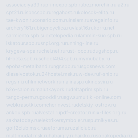
associaciya39.ru
primexpo.spb.ru
bezmorchin.ru
ia2.ru
cpt21.ru
ispecspb.ru
regahost.ru
kolosok-elita.ru
tae-kwon.ru
consrio.com.ru
insiam.ru
avegainfo.ru
archery161.ru
bigencyclica.ru
vlast16.ru
korru.net
sarmiento.spb.su
extelopedia.ru
lammin-suo.spb.ru
iskatour.spb.ru
snpi.org.ru
running-line.ru
krygeva-spa.ru
chel.net.ru
rust-loco.ru
dugshop.ru
hl-beta.spb.ru
school494.spb.ru
mymubaby.ru
epoha-metalband.ru
ngr.spb.ru
rusgosnews.com
dieselvostok.ru
24hostel.msk.ru
w-dev.ru
f-ship.ru
regsmi.ru
filmnetwork.ru
malinasp.ru
kinosvin.ru
h2o-salon.ru
malutkayork.ru
deltaprim.spb.ru
tango-perm.ru
gooddir.ru
sgv.su
multiki-online.com
webkrasotki.com
cherinvest.ru
detskiy-ostrov.ru
ankou.spb.ru
alvesta1.ru
pdf-creator.ru
nix-files.org.ru
sakhatoday.ru
elektrikersymboler.ru
sputnikyes.ru
golf2club.msk.ru
aeforums.ru
zallclub.ru
multimodal.msk.ru
habaigry.ru
haikko.ru
sobakopedia.ru