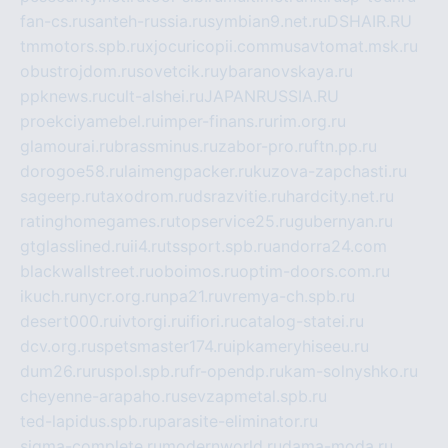
fan-cs.ru
santeh-russia.ru
symbian9.net.ru
DSHAIR.RU
tmmotors.spb.ru
xjocuricopii.com
musavtomat.msk.ru
obustrojdom.ru
sovetcik.ru
ybaranovskaya.ru
ppknews.ru
cult-alshei.ru
JAPANRUSSIA.RU
proekciyamebel.ru
imper-finans.ru
rim.org.ru
glamourai.ru
brassminus.ru
zabor-pro.ru
ftn.pp.ru
dorogoe58.ru
laimengpacker.ru
kuzova-zapchasti.ru
sageerp.ru
taxodrom.ru
dsrazvitie.ru
hardcity.net.ru
ratinghomegames.ru
topservice25.ru
gubernyan.ru
gtglasslined.ru
ii4.ru
tssport.spb.ru
andorra24.com
blackwallstreet.ru
oboimos.ru
optim-doors.com.ru
ikuch.ru
nycr.org.ru
npa21.ru
vremya-ch.spb.ru
desert000.ru
ivtorgi.ru
ifiori.ru
catalog-statei.ru
dcv.org.ru
spetsmaster174.ru
ipkameryhiseeu.ru
dum26.ru
ruspol.spb.ru
fr-opendp.ru
kam-solnyshko.ru
cheyenne-arapaho.ru
sevzapmetal.spb.ru
ted-lapidus.spb.ru
parasite-eliminator.ru
sigma-complete.ru
modernworld.ru
dama-moda.ru