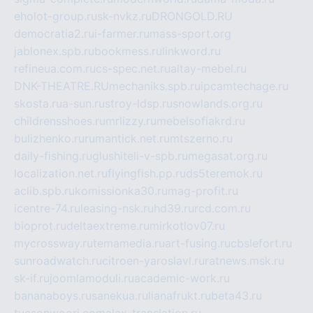
eholot-group.ru
sk-nvkz.ru
DRONGOLD.RU
democratia2.ru
i-farmer.ru
mass-sport.org
jablonex.spb.ru
bookmess.ru
linkword.ru
refineua.com.ru
cs-spec.net.ru
altay-mebel.ru
DNK-THEATRE.RU
mechaniks.spb.ru
ipcamtechage.ru
skosta.ru
a-sun.ru
stroy-ldsp.ru
snowlands.org.ru
childrensshoes.ru
mrlizzy.ru
mebelsofiakrd.ru
bulizhenko.ru
rumantick.net.ru
mtszerno.ru
daily-fishing.ru
glushiteli-v-spb.ru
megasat.org.ru
localization.net.ru
flyingfish.pp.ru
ds5teremok.ru
aclib.spb.ru
komissionka30.ru
mag-profit.ru
icentre-74.ru
leasing-nsk.ru
hd39.ru
rcd.com.ru
bioprot.ru
deltaextreme.ru
mirkotlov07.ru
mycrossway.ru
temamedia.ru
art-fusing.ru
cbslefort.ru
sunroadwatch.ru
citroen-yaroslavl.ru
ratnews.msk.ru
sk-if.ru
joomlamoduli.ru
academic-work.ru
bananaboys.ru
sanekua.ru
lianafrukt.ru
beta43.ru
tucsonwoori.com
alex-translation.ru