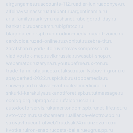
airgungames.ru
accounts-112.ru
adler-jun.ru
adonyev.ru
alfeihavsalnassr.ru
altaipant.ru
argentinamia.ru
aria-family.ru
arkrym.ru
ashanet.ru
belgorod-day.ru
bankaribi.ru
bandamn.ru
bigfatcc.ru
blagodarenie-spb.ru
borodino-media.ru
card-voice.ru
cardvoice.ru
zed-online.ru
zvonitut.ru
zebra-tlt.ru
zarafshan.ru
york-life.ru
vintovoykompressor.ru
vladivostok-map.ru
vlknrussia.ru
wasabi-shop.ru
webamator.ru
zaryna.ru
youtubefree.ru
x-ton.ru
trade-farm.ru
tajuncos.ru
taksu.ru
tor-lyubov-i-grom.ru
spayderhed-2022.ru
splclub.ru
stoppamedia.ru
snow-guard.ru
slovar-ivrit.ru
cleanmedicine.ru
shkurki-karakulya.ru
kanotiforet.spb.ru
tutmassage.ru
ecolog.org.ru
praga.spb.ru
falcorussia.ru
autodoctorservis.ru
kamertondom.spb.ru
net-life.net.ru
avto-vozim.ru
sakhcamera.ru
alliance-electro.spb.ru
stroyavt.ru
controlweb1.ru
tdsak74.ru
kinzozo-ru.ru
kvotka.ru
iron-snab.ru
costa-bella.ru
eugrus.pp.ru