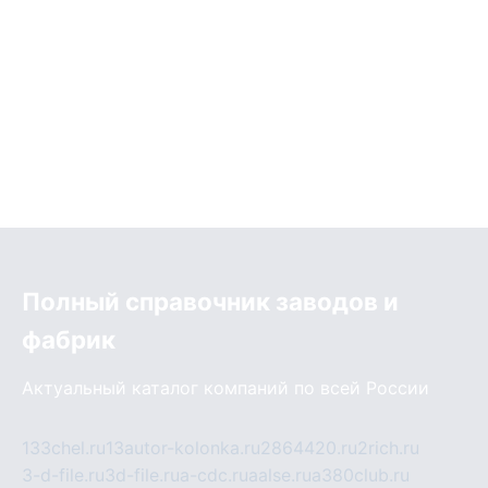
Полный справочник заводов и
фабрик
Актуальный каталог компаний по всей России
133chel.ru
13autor-kolonka.ru
2864420.ru
2rich.ru
3-d-file.ru
3d-file.ru
a-cdc.ru
aalse.ru
a380club.ru