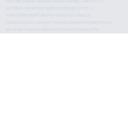
tischlermebel.ru
automall66.ru
mag-vladimir.ru
yardbar.ru
kiwitour.spb.ru
indesign.com.ru
freestylemebel.ru
bany-samara.ru
rsei.ru
naidisvoyput.ru
mgsn-invest.ru
ipkamerasannce.ru
alicante-house.ru
ibelka74.ru
cozyhouse.info
vlkargalev-studio.ru
700mb.ru
figura-ufa.ru
alina-live.ru
belarusiannews.ru
womenknow.ru
dos-vniimk.ru
sega.net.ru
dv.net.ru
phenomenonsofhistory.com
telesputnik.net.ru
wall.pp.ru
pylesosroidmi.ru
gtc-clan.ru
cligs.ru
bibikazap.ru
popova.org.ru
netwhistler.spb.ru
bellvil.ru
bonzon.ru
iss-vladik.ru
defiparis.net.ru
las-gryzas.ru
amku.ru
electednews.spb.ru
feather.org.ru
spar72.ru
tankiigri.ru
dominus.com.ru
ibtree.ru
sanykool.pp.ru
unixlib.org.ru
menatep.spb.ru
gartenterrassen.ru
printeka.ru
skvozilka.com.ru
parkovka-pub.ru
lovemobi.ru
art-ru.ru
emulatorz.com.ru
alucomp.com.ru
tatforum.com.ru
alternativa-profi.ru
dermakler.ru
artsurvey.ru
aredir.ru