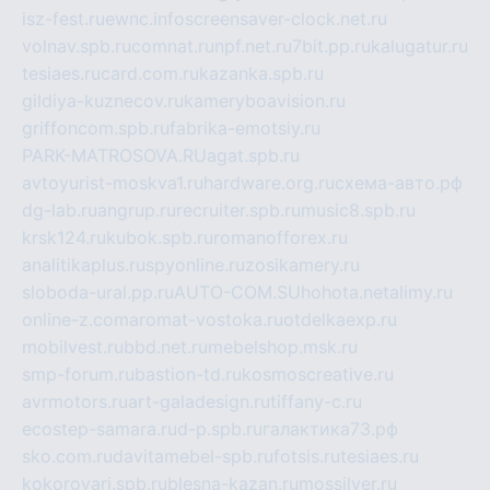
isz-fest.ru
ewnc.info
screensaver-clock.net.ru
volnav.spb.ru
comnat.ru
npf.net.ru
7bit.pp.ru
kalugatur.ru
tesiaes.ru
card.com.ru
kazanka.spb.ru
gildiya-kuznecov.ru
kameryboavision.ru
griffoncom.spb.ru
fabrika-emotsiy.ru
PARK-MATROSOVA.RU
agat.spb.ru
avtoyurist-moskva1.ru
hardware.org.ru
схема-авто.рф
dg-lab.ru
angrup.ru
recruiter.spb.ru
music8.spb.ru
krsk124.ru
kubok.spb.ru
romanofforex.ru
analitikaplus.ru
spyonline.ru
zosikamery.ru
sloboda-ural.pp.ru
AUTO-COM.SU
hohota.net
alimy.ru
online-z.com
aromat-vostoka.ru
otdelkaexp.ru
mobilvest.ru
bbd.net.ru
mebelshop.msk.ru
smp-forum.ru
bastion-td.ru
kosmoscreative.ru
avrmotors.ru
art-galadesign.ru
tiffany-c.ru
ecostep-samara.ru
d-p.spb.ru
галактика73.рф
sko.com.ru
davitamebel-spb.ru
fotsis.ru
tesiaes.ru
kokoroyari.spb.ru
blesna-kazan.ru
mossilver.ru