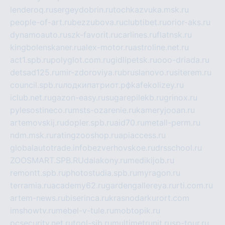
lenderoq.ru
sergeydobrin.ru
tochkazvuka.msk.ru
people-of-art.ru
bezzubova.ru
clubtibet.ru
orior-aks.ru
dynamoauto.ru
szk-favorit.ru
carlines.ru
flatnsk.ru
kingbolenskaner.ru
alex-motor.ru
astroline.net.ru
act1.spb.ru
polyglot.com.ru
gidlipetsk.ru
ooo-driada.ru
detsad125.ru
mir-zdoroviya.ru
bruslanovo.ru
siterem.ru
council.spb.ru
лодкипатриот.рф
kafekolizey.ru
iclub.net.ru
gazon-easy.ru
sugarepilekb.ru
grinox.ru
pylesostineco.ru
msts-ozarenie.ru
kameryjooan.ru
artemovskij.ru
dopler.spb.ru
aid70.ru
metall-perm.ru
ndm.msk.ru
ratingzooshop.ru
apiaccess.ru
globalautotrade.info
bezverhovskoe.ru
drsschool.ru
ZOOSMART.SPB.RU
dalakony.ru
medikijob.ru
remontt.spb.ru
photostudia.spb.ru
myragon.ru
terramia.ru
academy62.ru
gardengallereya.ru
rti.com.ru
artem-news.ru
biserinca.ru
krasnodarkurort.com
imshowtv.ru
mebel-v-tule.ru
mobtopik.ru
pcsecurity.net.ru
tool-sib.ru
multimetrunit.ru
sp-tour.ru