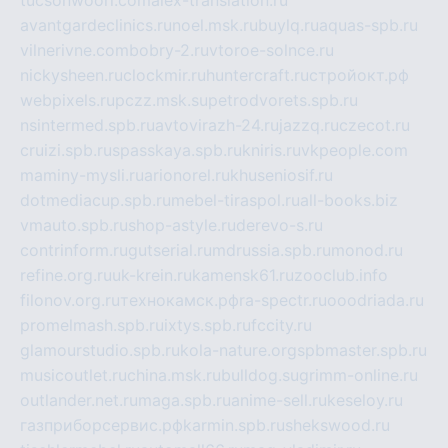
avantgardeclinics.ru
noel.msk.ru
buylq.ru
aquas-spb.ru
vilnerivne.com
bobry-2.ru
vtoroe-solnce.ru
nickysheen.ru
clockmir.ru
huntercraft.ru
стройокт.рф
webpixels.ru
pczz.msk.su
petrodvorets.spb.ru
nsintermed.spb.ru
avtovirazh-24.ru
jazzq.ru
czecot.ru
cruizi.spb.ru
spasskaya.spb.ru
kniris.ru
vkpeople.com
maminy-mysli.ru
arionorel.ru
khuseniosif.ru
dotmediacup.spb.ru
mebel-tiraspol.ru
all-books.biz
vmauto.spb.ru
shop-astyle.ru
derevo-s.ru
contrinform.ru
gutserial.ru
mdrussia.spb.ru
monod.ru
refine.org.ru
uk-krein.ru
kamensk61.ru
zooclub.info
filonov.org.ru
технокамск.рф
ra-spectr.ru
ooodriada.ru
promelmash.spb.ru
ixtys.spb.ru
fccity.ru
glamourstudio.spb.ru
kola-nature.org
spbmaster.spb.ru
musicoutlet.ru
china.msk.ru
bulldog.su
grimm-online.ru
outlander.net.ru
maga.spb.ru
anime-sell.ru
keseloy.ru
газприборсервис.рф
karmin.spb.ru
shekswood.ru