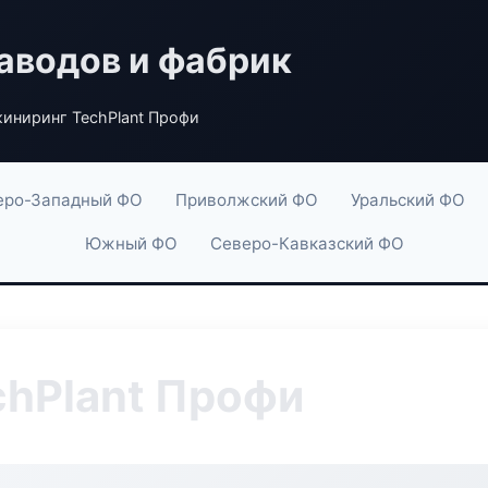
аводов и фабрик
иниринг TechPlant Профи
еро-Западный ФО
Приволжский ФО
Уральский ФО
Южный ФО
Северо-Кавказский ФО
hPlant Профи