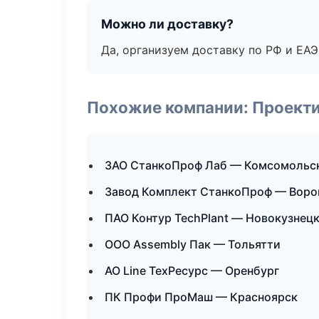
Можно ли доставку?
Да, организуем доставку по РФ и ЕА
Похожие компании: Проекти
ЗАО СтанкоПроф Лаб — Комсомольс
Завод Комплект СтанкоПроф — Вор
ПАО Контур TechPlant — Новокузнец
ООО Assembly Пак — Тольятти
АО Line ТехРесурс — Оренбург
ПК Профи ПроМаш — Красноярск