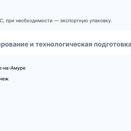
ЭС, при необходимости — экспортную упаковку.
рование и технологическая подготовк
к-на-Амуре
онеж
к