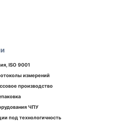
ми
ия, ISO 9001
ротоколы измерений
ассовое производство
упаковка
орудования ЧПУ
ции под технологичность