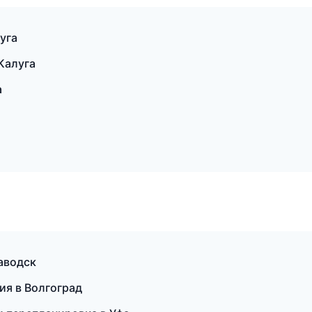
уга
Калуга
а
заводск
ия в Волгоград