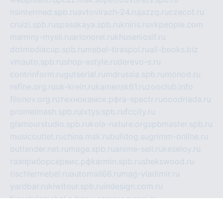
nsintermed.spb.ru
avtovirazh-24.ru
jazzq.ru
czecot.ru
cruizi.spb.ru
spasskaya.spb.ru
kniris.ru
vkpeople.com
maminy-mysli.ru
arionorel.ru
khuseniosif.ru
dotmediacup.spb.ru
mebel-tiraspol.ru
all-books.biz
vmauto.spb.ru
shop-astyle.ru
derevo-s.ru
contrinform.ru
gutserial.ru
mdrussia.spb.ru
monod.ru
refine.org.ru
uk-krein.ru
kamensk61.ru
zooclub.info
filonov.org.ru
технокамск.рф
ra-spectr.ru
ooodriada.ru
promelmash.spb.ru
ixtys.spb.ru
fccity.ru
glamourstudio.spb.ru
kola-nature.org
spbmaster.spb.ru
musicoutlet.ru
china.msk.ru
bulldog.su
grimm-online.ru
outlander.net.ru
maga.spb.ru
anime-sell.ru
keseloy.ru
газприборсервис.рф
karmin.spb.ru
shekswood.ru
tischlermebel.ru
automall66.ru
mag-vladimir.ru
yardbar.ru
kiwitour.spb.ru
indesign.com.ru
freestylemebel.ru
bany-samara.ru
rsei.ru
naidisvoyput.ru
mgsn-invest.ru
ipkamerasannce.ru