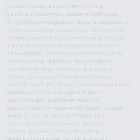
proekciyamebel.ru
imper-finans.ru
rim.org.ru
glamourai.ru
brassminus.ru
zabor-pro.ru
ftn.pp.ru
dorogoe58.ru
laimengpacker.ru
kuzova-zapchasti.ru
sageerp.ru
taxodrom.ru
dsrazvitie.ru
hardcity.net.ru
ratinghomegames.ru
topservice25.ru
gubernyan.ru
gtglasslined.ru
ii4.ru
tssport.spb.ru
andorra24.com
blackwallstreet.ru
oboimos.ru
optim-doors.com.ru
ikuch.ru
nycr.org.ru
npa21.ru
vremya-ch.spb.ru
desert000.ru
ivtorgi.ru
ifiori.ru
catalog-statei.ru
dcv.org.ru
spetsmaster174.ru
ipkameryhiseeu.ru
dum26.ru
ruspol.spb.ru
fr-opendp.ru
kam-solnyshko.ru
cheyenne-arapaho.ru
sevzapmetal.spb.ru
ted-lapidus.spb.ru
parasite-eliminator.ru
sigma-complete.ru
modernworld.ru
dama-moda.ru
eholot-group.ru
sk-nvkz.ru
DRONGOLD.RU
democratia2.ru
i-farmer.ru
mass-sport.org
jablonex.spb.ru
bookmess.ru
linkword.ru
refineua.com.ru
cs-spec.net.ru
altay-mebel.ru