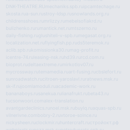
DNK-THEATRE.RU
mechaniks.spb.ru
ipcamtechage.ru
skosta.ru
a-sun.ru
stroy-ldsp.ru
snowlands.org.ru
childrensshoes.ru
mrlizzy.ru
mebelsofiakrd.ru
bulizhenko.ru
rumantick.net.ru
mtszerno.ru
daily-fishing.ru
glushiteli-v-spb.ru
megasat.org.ru
localization.net.ru
flyingfish.pp.ru
ds5teremok.ru
aclib.spb.ru
komissionka30.ru
mag-profit.ru
icentre-74.ru
leasing-nsk.ru
hd39.ru
rcd.com.ru
bioprot.ru
deltaextreme.ru
mirkotlov07.ru
mycrossway.ru
temamedia.ru
art-fusing.ru
cbslefort.ru
sunroadwatch.ru
citroen-yaroslavl.ru
ratnews.msk.ru
sk-if.ru
joomlamoduli.ru
academic-work.ru
bananaboys.ru
sanekua.ru
lianafrukt.ru
beta43.ru
tucsonwoori.com
alex-translation.ru
avantgardeclinics.ru
noel.msk.ru
buylq.ru
aquas-spb.ru
vilnerivne.com
bobry-2.ru
vtoroe-solnce.ru
nickysheen.ru
clockmir.ru
huntercraft.ru
стройокт.рф
webpixels.ru
pczz.msk.su
petrodvorets.spb.ru