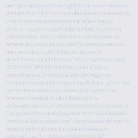
act1.spb.ru
polyglot.com.ru
gidlipetsk.ru
ooo-driada.ru
detsad125.ru
mir-zdoroviya.ru
bruslanovo.ru
siterem.ru
council.spb.ru
лодкипатриот.рф
kafekolizey.ru
iclub.net.ru
gazon-easy.ru
sugarepilekb.ru
grinox.ru
pylesostineco.ru
msts-ozarenie.ru
kameryjooan.ru
artemovskij.ru
dopler.spb.ru
aid70.ru
metall-perm.ru
ndm.msk.ru
ratingzooshop.ru
apiaccess.ru
globalautotrade.info
bezverhovskoe.ru
drsschool.ru
ZOOSMART.SPB.RU
dalakony.ru
medikijob.ru
remontt.spb.ru
photostudia.spb.ru
myragon.ru
terramia.ru
academy62.ru
gardengallereya.ru
rti.com.ru
artem-news.ru
biserinca.ru
krasnodarkurort.com
imshowtv.ru
mebel-v-tule.ru
mobtopik.ru
pcsecurity.net.ru
tool-sib.ru
multimetrunit.ru
sp-tour.ru
fan-cs.ru
santeh-russia.ru
symbian9.net.ru
DSHAIR.RU
tmmotors.spb.ru
xjocuricopii.com
musavtomat.msk.ru
obustrojdom.ru
sovetcik.ru
ybaranovskaya.ru
ppknews.ru
cult-alshei.ru
JAPANRUSSIA.RU