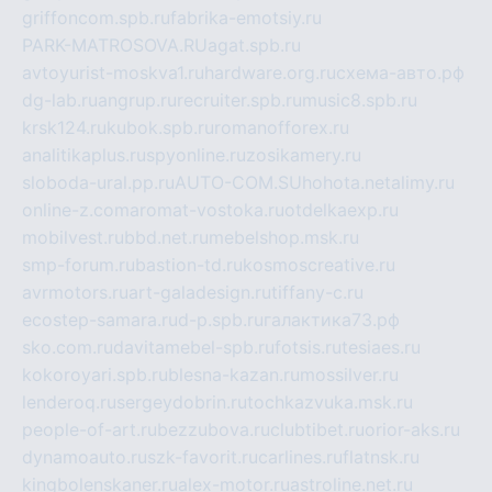
griffoncom.spb.ru
fabrika-emotsiy.ru
PARK-MATROSOVA.RU
agat.spb.ru
avtoyurist-moskva1.ru
hardware.org.ru
схема-авто.рф
dg-lab.ru
angrup.ru
recruiter.spb.ru
music8.spb.ru
krsk124.ru
kubok.spb.ru
romanofforex.ru
analitikaplus.ru
spyonline.ru
zosikamery.ru
sloboda-ural.pp.ru
AUTO-COM.SU
hohota.net
alimy.ru
online-z.com
aromat-vostoka.ru
otdelkaexp.ru
mobilvest.ru
bbd.net.ru
mebelshop.msk.ru
smp-forum.ru
bastion-td.ru
kosmoscreative.ru
avrmotors.ru
art-galadesign.ru
tiffany-c.ru
ecostep-samara.ru
d-p.spb.ru
галактика73.рф
sko.com.ru
davitamebel-spb.ru
fotsis.ru
tesiaes.ru
kokoroyari.spb.ru
blesna-kazan.ru
mossilver.ru
lenderoq.ru
sergeydobrin.ru
tochkazvuka.msk.ru
people-of-art.ru
bezzubova.ru
clubtibet.ru
orior-aks.ru
dynamoauto.ru
szk-favorit.ru
carlines.ru
flatnsk.ru
kingbolenskaner.ru
alex-motor.ru
astroline.net.ru