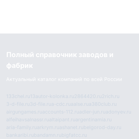
Полный справочник заводов и
фабрик
Актуальный каталог компаний по всей России
133chel.ru
13autor-kolonka.ru
2864420.ru
2rich.ru
3-d-file.ru
3d-file.ru
a-cdc.ru
aalse.ru
a380club.ru
airgungames.ru
accounts-112.ru
adler-jun.ru
adonyev.ru
alfeihavsalnassr.ru
altaipant.ru
argentinamia.ru
aria-family.ru
arkrym.ru
ashanet.ru
belgorod-day.ru
bankaribi.ru
bandamn.ru
bigfatcc.ru