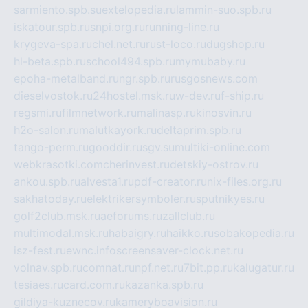
sarmiento.spb.su
extelopedia.ru
lammin-suo.spb.ru
iskatour.spb.ru
snpi.org.ru
running-line.ru
krygeva-spa.ru
chel.net.ru
rust-loco.ru
dugshop.ru
hl-beta.spb.ru
school494.spb.ru
mymubaby.ru
epoha-metalband.ru
ngr.spb.ru
rusgosnews.com
dieselvostok.ru
24hostel.msk.ru
w-dev.ru
f-ship.ru
regsmi.ru
filmnetwork.ru
malinasp.ru
kinosvin.ru
h2o-salon.ru
malutkayork.ru
deltaprim.spb.ru
tango-perm.ru
gooddir.ru
sgv.su
multiki-online.com
webkrasotki.com
cherinvest.ru
detskiy-ostrov.ru
ankou.spb.ru
alvesta1.ru
pdf-creator.ru
nix-files.org.ru
sakhatoday.ru
elektrikersymboler.ru
sputnikyes.ru
golf2club.msk.ru
aeforums.ru
zallclub.ru
multimodal.msk.ru
habaigry.ru
haikko.ru
sobakopedia.ru
isz-fest.ru
ewnc.info
screensaver-clock.net.ru
volnav.spb.ru
comnat.ru
npf.net.ru
7bit.pp.ru
kalugatur.ru
tesiaes.ru
card.com.ru
kazanka.spb.ru
gildiya-kuznecov.ru
kameryboavision.ru