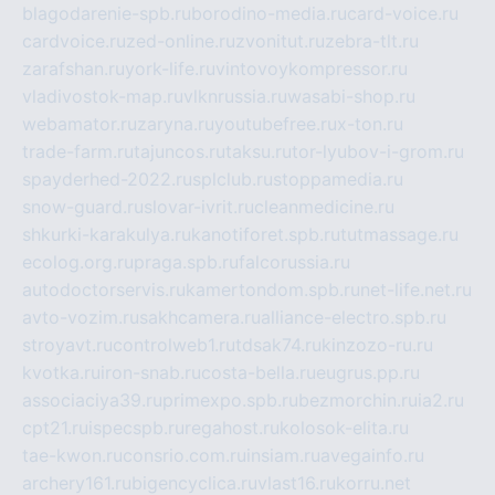
blagodarenie-spb.ru
borodino-media.ru
card-voice.ru
cardvoice.ru
zed-online.ru
zvonitut.ru
zebra-tlt.ru
zarafshan.ru
york-life.ru
vintovoykompressor.ru
vladivostok-map.ru
vlknrussia.ru
wasabi-shop.ru
webamator.ru
zaryna.ru
youtubefree.ru
x-ton.ru
trade-farm.ru
tajuncos.ru
taksu.ru
tor-lyubov-i-grom.ru
spayderhed-2022.ru
splclub.ru
stoppamedia.ru
snow-guard.ru
slovar-ivrit.ru
cleanmedicine.ru
shkurki-karakulya.ru
kanotiforet.spb.ru
tutmassage.ru
ecolog.org.ru
praga.spb.ru
falcorussia.ru
autodoctorservis.ru
kamertondom.spb.ru
net-life.net.ru
avto-vozim.ru
sakhcamera.ru
alliance-electro.spb.ru
stroyavt.ru
controlweb1.ru
tdsak74.ru
kinzozo-ru.ru
kvotka.ru
iron-snab.ru
costa-bella.ru
eugrus.pp.ru
associaciya39.ru
primexpo.spb.ru
bezmorchin.ru
ia2.ru
cpt21.ru
ispecspb.ru
regahost.ru
kolosok-elita.ru
tae-kwon.ru
consrio.com.ru
insiam.ru
avegainfo.ru
archery161.ru
bigencyclica.ru
vlast16.ru
korru.net