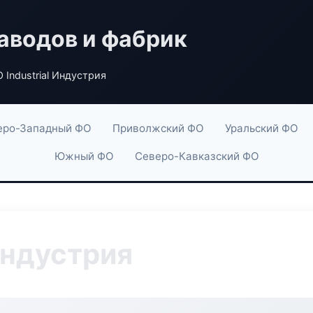
аводов и фабрик
 Industrial Индустрия
еро-Западный ФО
Приволжский ФО
Уральский ФО
Южный ФО
Северо-Кавказский ФО
Индустрия