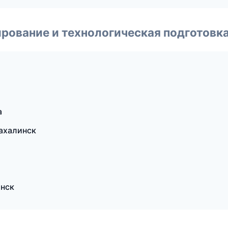
рование и технологическая подготовк
а
ахалинск
нск