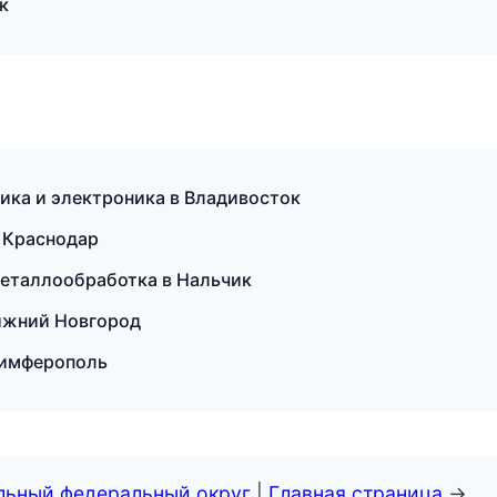
к
трика и электроника в Владивосток
в Краснодар
 металлообработка в Нальчик
Нижний Новгород
 Симферополь
альный федеральный округ
|
Главная страница
→