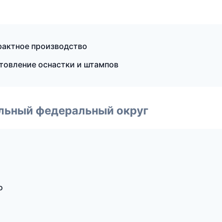
рактное производство
товление оснастки и штампов
альный федеральный округ
о