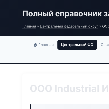
Полный справочник з
Главная
»
Центральный федеральный округ
» ООО
🏠 Главная
Центральный ФО
Сев
ООО Industrial 