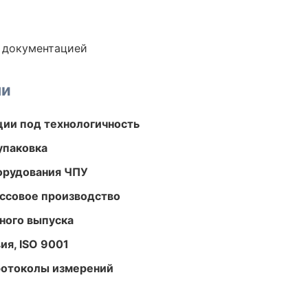
е документацией
ми
ции под технологичность
упаковка
орудования ЧПУ
ассовое производство
ного выпуска
ия, ISO 9001
ротоколы измерений