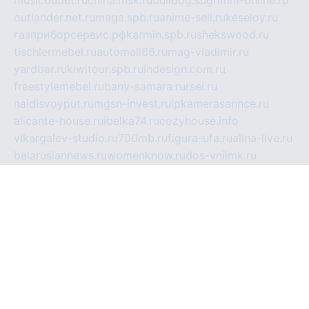
outlander.net.ru
maga.spb.ru
anime-sell.ru
keseloy.ru
газприборсервис.рф
karmin.spb.ru
shekswood.ru
tischlermebel.ru
automall66.ru
mag-vladimir.ru
yardbar.ru
kiwitour.spb.ru
indesign.com.ru
freestylemebel.ru
bany-samara.ru
rsei.ru
naidisvoyput.ru
mgsn-invest.ru
ipkamerasannce.ru
alicante-house.ru
ibelka74.ru
cozyhouse.info
vlkargalev-studio.ru
700mb.ru
figura-ufa.ru
alina-live.ru
belarusiannews.ru
womenknow.ru
dos-vniimk.ru
sega.net.ru
dv.net.ru
phenomenonsofhistory.com
telesputnik.net.ru
wall.pp.ru
pylesosroidmi.ru
gtc-clan.ru
cligs.ru
bibikazap.ru
popova.org.ru
netwhistler.spb.ru
bellvil.ru
bonzon.ru
iss-vladik.ru
defiparis.net.ru
las-gryzas.ru
amku.ru
electednews.spb.ru
feather.org.ru
spar72.ru
tankiigri.ru
dominus.com.ru
ibtree.ru
sanykool.pp.ru
unixlib.org.ru
menatep.spb.ru
gartenterrassen.ru
printeka.ru