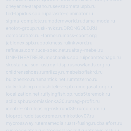
cheyenne-arapaho.ru
sevzapmetal.spb.ru
ted-lapidus.spb.ru
parasite-eliminator.ru
sigma-complete.ru
modernworld.ru
dama-moda.ru
eholot-group.ru
sk-nvkz.ru
DRONGOLD.RU
democratia2.ru
i-farmer.ru
mass-sport.org
jablonex.spb.ru
bookmess.ru
linkword.ru
refineua.com.ru
cs-spec.net.ru
altay-mebel.ru
DNK-THEATRE.RU
mechaniks.spb.ru
ipcamtechage.ru
skosta.ru
a-sun.ru
stroy-ldsp.ru
snowlands.org.ru
childrensshoes.ru
mrlizzy.ru
mebelsofiakrd.ru
bulizhenko.ru
rumantick.net.ru
mtszerno.ru
daily-fishing.ru
glushiteli-v-spb.ru
megasat.org.ru
localization.net.ru
flyingfish.pp.ru
ds5teremok.ru
aclib.spb.ru
komissionka30.ru
mag-profit.ru
icentre-74.ru
leasing-nsk.ru
hd39.ru
rcd.com.ru
bioprot.ru
deltaextreme.ru
mirkotlov07.ru
mycrossway.ru
temamedia.ru
art-fusing.ru
cbslefort.ru
sunroadwatch.ru
citroen-yaroslavl.ru
ratnews.msk.ru