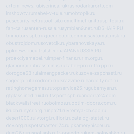
artem-news.ru
biserinca.ru
krasnodarkurort.com
imshowtv.ru
mebel-v-tule.ru
mobtopik.ru
pcsecurity.net.ru
tool-sib.ru
multimetrunit.ru
sp-tour.ru
fan-cs.ru
santeh-russia.ru
symbian9.net.ru
DSHAIR.RU
tmmotors.spb.ru
xjocuricopii.com
musavtomat.msk.ru
obustrojdom.ru
sovetcik.ru
ybaranovskaya.ru
ppknews.ru
cult-alshei.ru
JAPANRUSSIA.RU
proekciyamebel.ru
imper-finans.ru
rim.org.ru
glamourai.ru
brassminus.ru
zabor-pro.ru
ftn.pp.ru
dorogoe58.ru
laimengpacker.ru
kuzova-zapchasti.ru
sageerp.ru
taxodrom.ru
dsrazvitie.ru
hardcity.net.ru
ratinghomegames.ru
topservice25.ru
gubernyan.ru
gtglasslined.ru
ii4.ru
tssport.spb.ru
andorra24.com
blackwallstreet.ru
oboimos.ru
optim-doors.com.ru
ikuch.ru
nycr.org.ru
npa21.ru
vremya-ch.spb.ru
desert000.ru
ivtorgi.ru
ifiori.ru
catalog-statei.ru
dcv.org.ru
spetsmaster174.ru
ipkameryhiseeu.ru
dum26.ru
ruspol.spb.ru
fr-opendp.ru
kam-solnyshko.ru