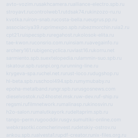
avto-vozim.ru
sakhcamera.ru
alliance-electro.spb.ru
stroyavt.ru
controlweb1.ru
tdsak74.ru
kinzozo-ru.ru
kvotka.ru
iron-snab.ru
costa-bella.ru
eugrus.pp.ru
associaciya39.ru
primexpo.spb.ru
bezmorchin.ru
ia2.ru
cpt21.ru
ispecspb.ru
regahost.ru
kolosok-elita.ru
tae-kwon.ru
consrio.com.ru
insiam.ru
avegainfo.ru
archery161.ru
bigencyclica.ru
vlast16.ru
korru.net
sarmiento.spb.su
extelopedia.ru
lammin-suo.spb.ru
iskatour.spb.ru
snpi.org.ru
running-line.ru
krygeva-spa.ru
chel.net.ru
rust-loco.ru
dugshop.ru
hl-beta.spb.ru
school494.spb.ru
mymubaby.ru
epoha-metalband.ru
ngr.spb.ru
rusgosnews.com
dieselvostok.ru
24hostel.msk.ru
w-dev.ru
f-ship.ru
regsmi.ru
filmnetwork.ru
malinasp.ru
kinosvin.ru
h2o-salon.ru
malutkayork.ru
deltaprim.spb.ru
tango-perm.ru
gooddir.ru
sgv.su
multiki-online.com
webkrasotki.com
cherinvest.ru
detskiy-ostrov.ru
ankou.spb.ru
alvesta1.ru
pdf-creator.ru
nix-files.org.ru