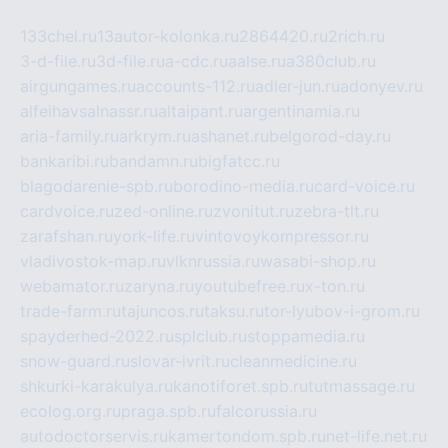
133chel.ru
13autor-kolonka.ru
2864420.ru
2rich.ru
3-d-file.ru
3d-file.ru
a-cdc.ru
aalse.ru
a380club.ru
airgungames.ru
accounts-112.ru
adler-jun.ru
adonyev.ru
alfeihavsalnassr.ru
altaipant.ru
argentinamia.ru
aria-family.ru
arkrym.ru
ashanet.ru
belgorod-day.ru
bankaribi.ru
bandamn.ru
bigfatcc.ru
blagodarenie-spb.ru
borodino-media.ru
card-voice.ru
cardvoice.ru
zed-online.ru
zvonitut.ru
zebra-tlt.ru
zarafshan.ru
york-life.ru
vintovoykompressor.ru
vladivostok-map.ru
vlknrussia.ru
wasabi-shop.ru
webamator.ru
zaryna.ru
youtubefree.ru
x-ton.ru
trade-farm.ru
tajuncos.ru
taksu.ru
tor-lyubov-i-grom.ru
spayderhed-2022.ru
splclub.ru
stoppamedia.ru
snow-guard.ru
slovar-ivrit.ru
cleanmedicine.ru
shkurki-karakulya.ru
kanotiforet.spb.ru
tutmassage.ru
ecolog.org.ru
praga.spb.ru
falcorussia.ru
autodoctorservis.ru
kamertondom.spb.ru
net-life.net.ru