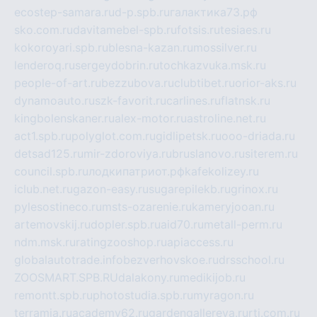
ecostep-samara.ru
d-p.spb.ru
галактика73.рф
sko.com.ru
davitamebel-spb.ru
fotsis.ru
tesiaes.ru
kokoroyari.spb.ru
blesna-kazan.ru
mossilver.ru
lenderoq.ru
sergeydobrin.ru
tochkazvuka.msk.ru
people-of-art.ru
bezzubova.ru
clubtibet.ru
orior-aks.ru
dynamoauto.ru
szk-favorit.ru
carlines.ru
flatnsk.ru
kingbolenskaner.ru
alex-motor.ru
astroline.net.ru
act1.spb.ru
polyglot.com.ru
gidlipetsk.ru
ooo-driada.ru
detsad125.ru
mir-zdoroviya.ru
bruslanovo.ru
siterem.ru
council.spb.ru
лодкипатриот.рф
kafekolizey.ru
iclub.net.ru
gazon-easy.ru
sugarepilekb.ru
grinox.ru
pylesostineco.ru
msts-ozarenie.ru
kameryjooan.ru
artemovskij.ru
dopler.spb.ru
aid70.ru
metall-perm.ru
ndm.msk.ru
ratingzooshop.ru
apiaccess.ru
globalautotrade.info
bezverhovskoe.ru
drsschool.ru
ZOOSMART.SPB.RU
dalakony.ru
medikijob.ru
remontt.spb.ru
photostudia.spb.ru
myragon.ru
terramia.ru
academy62.ru
gardengallereya.ru
rti.com.ru