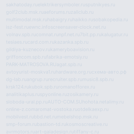
sakhatoday.ru
elektrikersymboler.ru
sputnikyes.ru
golf2club.msk.ru
aeforums.ru
zallclub.ru
multimodal.msk.ru
habaigry.ru
haikko.ru
sobakopedia.ru
isz-fest.ru
ewnc.info
screensaver-clock.net.ru
volnav.spb.ru
comnat.ru
npf.net.ru
7bit.pp.ru
kalugatur.ru
tesiaes.ru
card.com.ru
kazanka.spb.ru
gildiya-kuznecov.ru
kameryboavision.ru
griffoncom.spb.ru
fabrika-emotsiy.ru
PARK-MATROSOVA.RU
agat.spb.ru
avtoyurist-moskva1.ru
hardware.org.ru
схема-авто.рф
dg-lab.ru
angrup.ru
recruiter.spb.ru
music8.spb.ru
krsk124.ru
kubok.spb.ru
romanofforex.ru
analitikaplus.ru
spyonline.ru
zosikamery.ru
sloboda-ural.pp.ru
AUTO-COM.SU
hohota.net
alimy.ru
online-z.com
aromat-vostoka.ru
otdelkaexp.ru
mobilvest.ru
bbd.net.ru
mebelshop.msk.ru
smp-forum.ru
bastion-td.ru
kosmoscreative.ru
avrmotors.ru
art-galadesign.ru
tiffany-c.ru