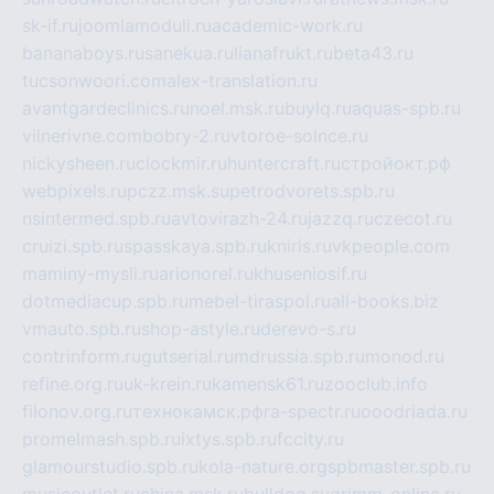
sk-if.ru
joomlamoduli.ru
academic-work.ru
bananaboys.ru
sanekua.ru
lianafrukt.ru
beta43.ru
tucsonwoori.com
alex-translation.ru
avantgardeclinics.ru
noel.msk.ru
buylq.ru
aquas-spb.ru
vilnerivne.com
bobry-2.ru
vtoroe-solnce.ru
nickysheen.ru
clockmir.ru
huntercraft.ru
стройокт.рф
webpixels.ru
pczz.msk.su
petrodvorets.spb.ru
nsintermed.spb.ru
avtovirazh-24.ru
jazzq.ru
czecot.ru
cruizi.spb.ru
spasskaya.spb.ru
kniris.ru
vkpeople.com
maminy-mysli.ru
arionorel.ru
khuseniosif.ru
dotmediacup.spb.ru
mebel-tiraspol.ru
all-books.biz
vmauto.spb.ru
shop-astyle.ru
derevo-s.ru
contrinform.ru
gutserial.ru
mdrussia.spb.ru
monod.ru
refine.org.ru
uk-krein.ru
kamensk61.ru
zooclub.info
filonov.org.ru
технокамск.рф
ra-spectr.ru
ooodriada.ru
promelmash.spb.ru
ixtys.spb.ru
fccity.ru
glamourstudio.spb.ru
kola-nature.org
spbmaster.spb.ru
musicoutlet.ru
china.msk.ru
bulldog.su
grimm-online.ru