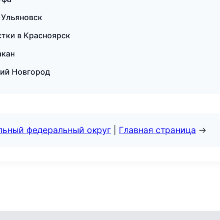
в Ульяновск
стки в Красноярск
акан
кий Новгород
альный федеральный округ
|
Главная страница
→