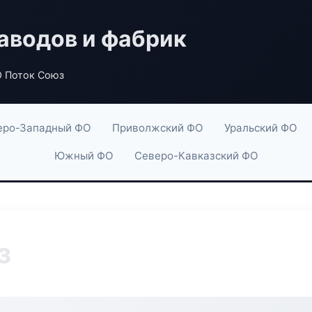
аводов и фабрик
 Поток Союз
еро-Западный ФО
Приволжский ФО
Уральский ФО
Южный ФО
Северо-Кавказский ФО
з