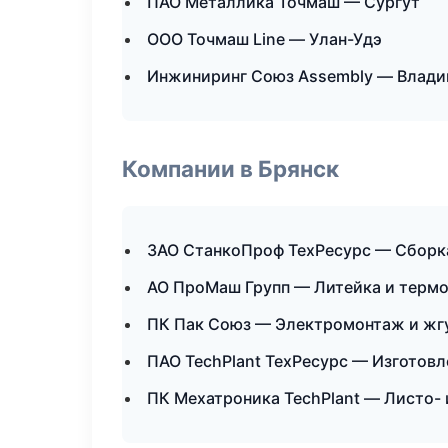
ПАО Металлика Точмаш — Сургут
ООО Точмаш Line — Улан-Удэ
Инжиниринг Союз Assembly — Влади
Компании в Брянск
ЗАО СтанкоПроф ТехРесурс — Сборка
АО ПроМаш Групп — Литейка и терм
ПК Пак Союз — Электромонтаж и жг
ПАО TechPlant ТехРесурс — Изготовл
ПК Мехатроника TechPlant — Листо-