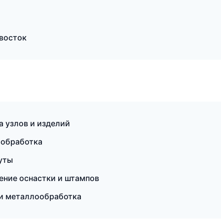
восток
 узлов и изделий
ообработка
уты
ение оснастки и штампов
 и металлообработка