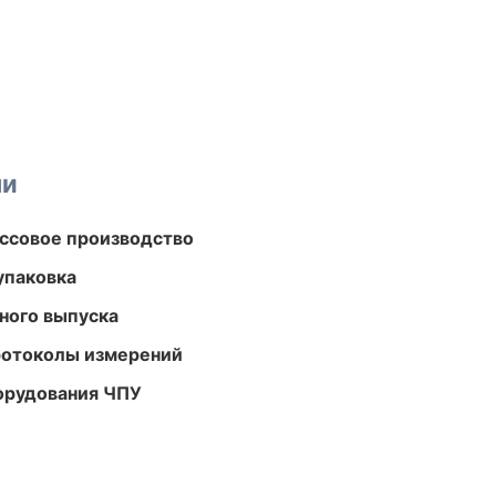
ми
ассовое производство
упаковка
ного выпуска
ротоколы измерений
орудования ЧПУ