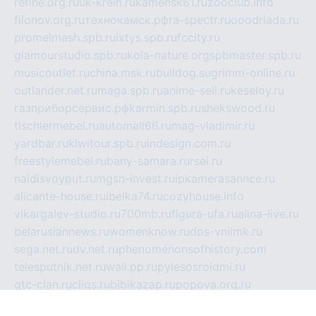
refine.org.ru
uk-krein.ru
kamensk61.ru
zooclub.info
filonov.org.ru
технокамск.рф
ra-spectr.ru
ooodriada.ru
promelmash.spb.ru
ixtys.spb.ru
fccity.ru
glamourstudio.spb.ru
kola-nature.org
spbmaster.spb.ru
musicoutlet.ru
china.msk.ru
bulldog.su
grimm-online.ru
outlander.net.ru
maga.spb.ru
anime-sell.ru
keseloy.ru
газприборсервис.рф
karmin.spb.ru
shekswood.ru
tischlermebel.ru
automall66.ru
mag-vladimir.ru
yardbar.ru
kiwitour.spb.ru
indesign.com.ru
freestylemebel.ru
bany-samara.ru
rsei.ru
naidisvoyput.ru
mgsn-invest.ru
ipkamerasannce.ru
alicante-house.ru
ibelka74.ru
cozyhouse.info
vlkargalev-studio.ru
700mb.ru
figura-ufa.ru
alina-live.ru
belarusiannews.ru
womenknow.ru
dos-vniimk.ru
sega.net.ru
dv.net.ru
phenomenonsofhistory.com
telesputnik.net.ru
wall.pp.ru
pylesosroidmi.ru
gtc-clan.ru
cligs.ru
bibikazap.ru
popova.org.ru
netwhistler.spb.ru
bellvil.ru
bonzon.ru
iss-vladik.ru