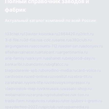
Полный справочник заводов и
фабрик
Актуальный каталог компаний по всей России
133chel.ru
13autor-kolonka.ru
2864420.ru
2rich.ru
3-d-file.ru
3d-file.ru
a-cdc.ru
aalse.ru
a380club.ru
airgungames.ru
accounts-112.ru
adler-jun.ru
adonyev.ru
alfeihavsalnassr.ru
altaipant.ru
argentinamia.ru
aria-family.ru
arkrym.ru
ashanet.ru
belgorod-day.ru
bankaribi.ru
bandamn.ru
bigfatcc.ru
blagodarenie-spb.ru
borodino-media.ru
card-voice.ru
cardvoice.ru
zed-online.ru
zvonitut.ru
zebra-tlt.ru
zarafshan.ru
york-life.ru
vintovoykompressor.ru
vladivostok-map.ru
vlknrussia.ru
wasabi-shop.ru
webamator.ru
zaryna.ru
youtubefree.ru
x-ton.ru
trade-farm.ru
tajuncos.ru
taksu.ru
tor-lyubov-i-grom.ru
spayderhed-2022.ru
splclub.ru
stoppamedia.ru