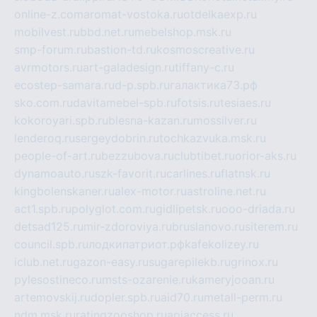
online-z.com
aromat-vostoka.ru
otdelkaexp.ru
mobilvest.ru
bbd.net.ru
mebelshop.msk.ru
smp-forum.ru
bastion-td.ru
kosmoscreative.ru
avrmotors.ru
art-galadesign.ru
tiffany-c.ru
ecostep-samara.ru
d-p.spb.ru
галактика73.рф
sko.com.ru
davitamebel-spb.ru
fotsis.ru
tesiaes.ru
kokoroyari.spb.ru
blesna-kazan.ru
mossilver.ru
lenderoq.ru
sergeydobrin.ru
tochkazvuka.msk.ru
people-of-art.ru
bezzubova.ru
clubtibet.ru
orior-aks.ru
dynamoauto.ru
szk-favorit.ru
carlines.ru
flatnsk.ru
kingbolenskaner.ru
alex-motor.ru
astroline.net.ru
act1.spb.ru
polyglot.com.ru
gidlipetsk.ru
ooo-driada.ru
detsad125.ru
mir-zdoroviya.ru
bruslanovo.ru
siterem.ru
council.spb.ru
лодкипатриот.рф
kafekolizey.ru
iclub.net.ru
gazon-easy.ru
sugarepilekb.ru
grinox.ru
pylesostineco.ru
msts-ozarenie.ru
kameryjooan.ru
artemovskij.ru
dopler.spb.ru
aid70.ru
metall-perm.ru
ndm.msk.ru
ratingzooshop.ru
apiaccess.ru