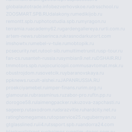
globalautotrade.info
bezverhovskoe.ru
drsschool.ru
ZOOSMART.SPB.RU
dalakony.ru
medikijob.ru
remontt.spb.ru
photostudia.spb.ru
myragon.ru
terramia.ru
academy62.ru
gardengallereya.ru
rti.com.ru
artem-news.ru
biserinca.ru
krasnodarkurort.com
imshowtv.ru
mebel-v-tule.ru
mobtopik.ru
pcsecurity.net.ru
tool-sib.ru
multimetrunit.ru
sp-tour.ru
fan-cs.ru
santeh-russia.ru
symbian9.net.ru
DSHAIR.RU
tmmotors.spb.ru
xjocuricopii.com
musavtomat.msk.ru
obustrojdom.ru
sovetcik.ru
ybaranovskaya.ru
ppknews.ru
cult-alshei.ru
JAPANRUSSIA.RU
proekciyamebel.ru
imper-finans.ru
rim.org.ru
glamourai.ru
brassminus.ru
zabor-pro.ru
ftn.pp.ru
dorogoe58.ru
laimengpacker.ru
kuzova-zapchasti.ru
sageerp.ru
taxodrom.ru
dsrazvitie.ru
hardcity.net.ru
ratinghomegames.ru
topservice25.ru
gubernyan.ru
gtglasslined.ru
ii4.ru
tssport.spb.ru
andorra24.com
blackwallstreet.ru
oboimos.ru
optim-doors.com.ru