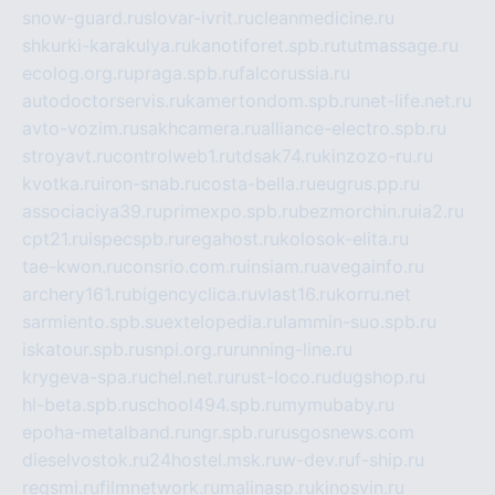
snow-guard.ru
slovar-ivrit.ru
cleanmedicine.ru
shkurki-karakulya.ru
kanotiforet.spb.ru
tutmassage.ru
ecolog.org.ru
praga.spb.ru
falcorussia.ru
autodoctorservis.ru
kamertondom.spb.ru
net-life.net.ru
avto-vozim.ru
sakhcamera.ru
alliance-electro.spb.ru
stroyavt.ru
controlweb1.ru
tdsak74.ru
kinzozo-ru.ru
kvotka.ru
iron-snab.ru
costa-bella.ru
eugrus.pp.ru
associaciya39.ru
primexpo.spb.ru
bezmorchin.ru
ia2.ru
cpt21.ru
ispecspb.ru
regahost.ru
kolosok-elita.ru
tae-kwon.ru
consrio.com.ru
insiam.ru
avegainfo.ru
archery161.ru
bigencyclica.ru
vlast16.ru
korru.net
sarmiento.spb.su
extelopedia.ru
lammin-suo.spb.ru
iskatour.spb.ru
snpi.org.ru
running-line.ru
krygeva-spa.ru
chel.net.ru
rust-loco.ru
dugshop.ru
hl-beta.spb.ru
school494.spb.ru
mymubaby.ru
epoha-metalband.ru
ngr.spb.ru
rusgosnews.com
dieselvostok.ru
24hostel.msk.ru
w-dev.ru
f-ship.ru
regsmi.ru
filmnetwork.ru
malinasp.ru
kinosvin.ru