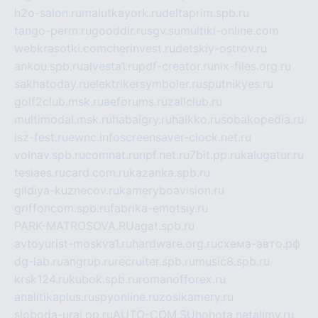
h2o-salon.ru
malutkayork.ru
deltaprim.spb.ru
tango-perm.ru
gooddir.ru
sgv.su
multiki-online.com
webkrasotki.com
cherinvest.ru
detskiy-ostrov.ru
ankou.spb.ru
alvesta1.ru
pdf-creator.ru
nix-files.org.ru
sakhatoday.ru
elektrikersymboler.ru
sputnikyes.ru
golf2club.msk.ru
aeforums.ru
zallclub.ru
multimodal.msk.ru
habaigry.ru
haikko.ru
sobakopedia.ru
isz-fest.ru
ewnc.info
screensaver-clock.net.ru
volnav.spb.ru
comnat.ru
npf.net.ru
7bit.pp.ru
kalugatur.ru
tesiaes.ru
card.com.ru
kazanka.spb.ru
gildiya-kuznecov.ru
kameryboavision.ru
griffoncom.spb.ru
fabrika-emotsiy.ru
PARK-MATROSOVA.RU
agat.spb.ru
avtoyurist-moskva1.ru
hardware.org.ru
схема-авто.рф
dg-lab.ru
angrup.ru
recruiter.spb.ru
music8.spb.ru
krsk124.ru
kubok.spb.ru
romanofforex.ru
analitikaplus.ru
spyonline.ru
zosikamery.ru
sloboda-ural.pp.ru
AUTO-COM.SU
hohota.net
alimy.ru