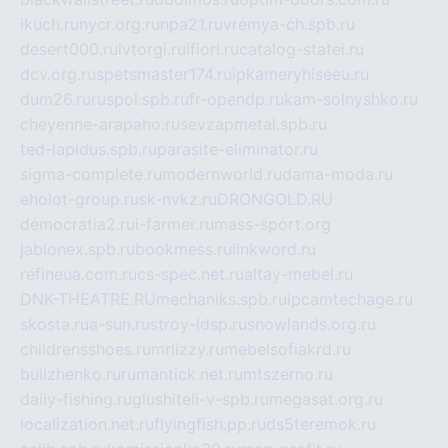
ikuch.ru
nycr.org.ru
npa21.ru
vremya-ch.spb.ru
desert000.ru
ivtorgi.ru
ifiori.ru
catalog-statei.ru
dcv.org.ru
spetsmaster174.ru
ipkameryhiseeu.ru
dum26.ru
ruspol.spb.ru
fr-opendp.ru
kam-solnyshko.ru
cheyenne-arapaho.ru
sevzapmetal.spb.ru
ted-lapidus.spb.ru
parasite-eliminator.ru
sigma-complete.ru
modernworld.ru
dama-moda.ru
eholot-group.ru
sk-nvkz.ru
DRONGOLD.RU
democratia2.ru
i-farmer.ru
mass-sport.org
jablonex.spb.ru
bookmess.ru
linkword.ru
refineua.com.ru
cs-spec.net.ru
altay-mebel.ru
DNK-THEATRE.RU
mechaniks.spb.ru
ipcamtechage.ru
skosta.ru
a-sun.ru
stroy-ldsp.ru
snowlands.org.ru
childrensshoes.ru
mrlizzy.ru
mebelsofiakrd.ru
bulizhenko.ru
rumantick.net.ru
mtszerno.ru
daily-fishing.ru
glushiteli-v-spb.ru
megasat.org.ru
localization.net.ru
flyingfish.pp.ru
ds5teremok.ru