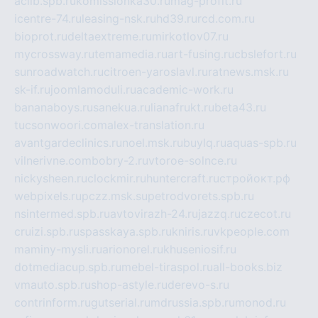
aclib.spb.ru
komissionka30.ru
mag-profit.ru
icentre-74.ru
leasing-nsk.ru
hd39.ru
rcd.com.ru
bioprot.ru
deltaextreme.ru
mirkotlov07.ru
mycrossway.ru
temamedia.ru
art-fusing.ru
cbslefort.ru
sunroadwatch.ru
citroen-yaroslavl.ru
ratnews.msk.ru
sk-if.ru
joomlamoduli.ru
academic-work.ru
bananaboys.ru
sanekua.ru
lianafrukt.ru
beta43.ru
tucsonwoori.com
alex-translation.ru
avantgardeclinics.ru
noel.msk.ru
buylq.ru
aquas-spb.ru
vilnerivne.com
bobry-2.ru
vtoroe-solnce.ru
nickysheen.ru
clockmir.ru
huntercraft.ru
стройокт.рф
webpixels.ru
pczz.msk.su
petrodvorets.spb.ru
nsintermed.spb.ru
avtovirazh-24.ru
jazzq.ru
czecot.ru
cruizi.spb.ru
spasskaya.spb.ru
kniris.ru
vkpeople.com
maminy-mysli.ru
arionorel.ru
khuseniosif.ru
dotmediacup.spb.ru
mebel-tiraspol.ru
all-books.biz
vmauto.spb.ru
shop-astyle.ru
derevo-s.ru
contrinform.ru
gutserial.ru
mdrussia.spb.ru
monod.ru