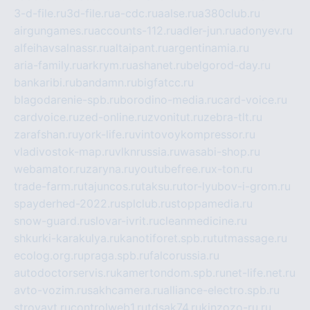
3-d-file.ru
3d-file.ru
a-cdc.ru
aalse.ru
a380club.ru
airgungames.ru
accounts-112.ru
adler-jun.ru
adonyev.ru
alfeihavsalnassr.ru
altaipant.ru
argentinamia.ru
aria-family.ru
arkrym.ru
ashanet.ru
belgorod-day.ru
bankaribi.ru
bandamn.ru
bigfatcc.ru
blagodarenie-spb.ru
borodino-media.ru
card-voice.ru
cardvoice.ru
zed-online.ru
zvonitut.ru
zebra-tlt.ru
zarafshan.ru
york-life.ru
vintovoykompressor.ru
vladivostok-map.ru
vlknrussia.ru
wasabi-shop.ru
webamator.ru
zaryna.ru
youtubefree.ru
x-ton.ru
trade-farm.ru
tajuncos.ru
taksu.ru
tor-lyubov-i-grom.ru
spayderhed-2022.ru
splclub.ru
stoppamedia.ru
snow-guard.ru
slovar-ivrit.ru
cleanmedicine.ru
shkurki-karakulya.ru
kanotiforet.spb.ru
tutmassage.ru
ecolog.org.ru
praga.spb.ru
falcorussia.ru
autodoctorservis.ru
kamertondom.spb.ru
net-life.net.ru
avto-vozim.ru
sakhcamera.ru
alliance-electro.spb.ru
stroyavt.ru
controlweb1.ru
tdsak74.ru
kinzozo-ru.ru