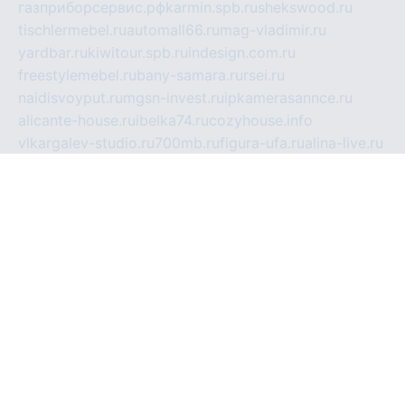
газприборсервис.рф
karmin.spb.ru
shekswood.ru
tischlermebel.ru
automall66.ru
mag-vladimir.ru
yardbar.ru
kiwitour.spb.ru
indesign.com.ru
freestylemebel.ru
bany-samara.ru
rsei.ru
naidisvoyput.ru
mgsn-invest.ru
ipkamerasannce.ru
alicante-house.ru
ibelka74.ru
cozyhouse.info
vlkargalev-studio.ru
700mb.ru
figura-ufa.ru
alina-live.ru
belarusiannews.ru
womenknow.ru
dos-vniimk.ru
sega.net.ru
dv.net.ru
phenomenonsofhistory.com
telesputnik.net.ru
wall.pp.ru
pylesosroidmi.ru
gtc-clan.ru
cligs.ru
bibikazap.ru
popova.org.ru
netwhistler.spb.ru
bellvil.ru
bonzon.ru
iss-vladik.ru
defiparis.net.ru
las-gryzas.ru
amku.ru
electednews.spb.ru
feather.org.ru
spar72.ru
tankiigri.ru
dominus.com.ru
ibtree.ru
sanykool.pp.ru
unixlib.org.ru
menatep.spb.ru
gartenterrassen.ru
printeka.ru
skvozilka.com.ru
parkovka-pub.ru
lovemobi.ru
art-ru.ru
emulatorz.com.ru
alucomp.com.ru
tatforum.com.ru