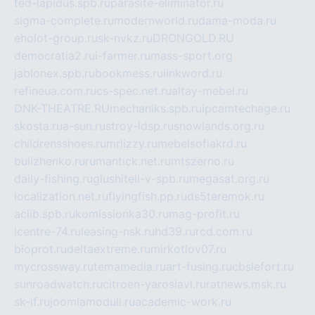
ted-lapidus.spb.ru
parasite-eliminator.ru
sigma-complete.ru
modernworld.ru
dama-moda.ru
eholot-group.ru
sk-nvkz.ru
DRONGOLD.RU
democratia2.ru
i-farmer.ru
mass-sport.org
jablonex.spb.ru
bookmess.ru
linkword.ru
refineua.com.ru
cs-spec.net.ru
altay-mebel.ru
DNK-THEATRE.RU
mechaniks.spb.ru
ipcamtechage.ru
skosta.ru
a-sun.ru
stroy-ldsp.ru
snowlands.org.ru
childrensshoes.ru
mrlizzy.ru
mebelsofiakrd.ru
bulizhenko.ru
rumantick.net.ru
mtszerno.ru
daily-fishing.ru
glushiteli-v-spb.ru
megasat.org.ru
localization.net.ru
flyingfish.pp.ru
ds5teremok.ru
aclib.spb.ru
komissionka30.ru
mag-profit.ru
icentre-74.ru
leasing-nsk.ru
hd39.ru
rcd.com.ru
bioprot.ru
deltaextreme.ru
mirkotlov07.ru
mycrossway.ru
temamedia.ru
art-fusing.ru
cbslefort.ru
sunroadwatch.ru
citroen-yaroslavl.ru
ratnews.msk.ru
sk-if.ru
joomlamoduli.ru
academic-work.ru