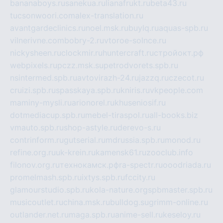
bananaboys.ru
sanekua.ru
lianafrukt.ru
beta43.ru
tucsonwoori.com
alex-translation.ru
avantgardeclinics.ru
noel.msk.ru
buylq.ru
aquas-spb.ru
vilnerivne.com
bobry-2.ru
vtoroe-solnce.ru
nickysheen.ru
clockmir.ru
huntercraft.ru
стройокт.рф
webpixels.ru
pczz.msk.su
petrodvorets.spb.ru
nsintermed.spb.ru
avtovirazh-24.ru
jazzq.ru
czecot.ru
cruizi.spb.ru
spasskaya.spb.ru
kniris.ru
vkpeople.com
maminy-mysli.ru
arionorel.ru
khuseniosif.ru
dotmediacup.spb.ru
mebel-tiraspol.ru
all-books.biz
vmauto.spb.ru
shop-astyle.ru
derevo-s.ru
contrinform.ru
gutserial.ru
mdrussia.spb.ru
monod.ru
refine.org.ru
uk-krein.ru
kamensk61.ru
zooclub.info
filonov.org.ru
технокамск.рф
ra-spectr.ru
ooodriada.ru
promelmash.spb.ru
ixtys.spb.ru
fccity.ru
glamourstudio.spb.ru
kola-nature.org
spbmaster.spb.ru
musicoutlet.ru
china.msk.ru
bulldog.su
grimm-online.ru
outlander.net.ru
maga.spb.ru
anime-sell.ru
keseloy.ru