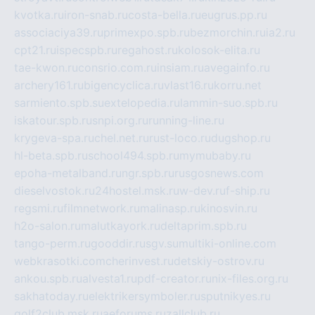
kvotka.ru
iron-snab.ru
costa-bella.ru
eugrus.pp.ru
associaciya39.ru
primexpo.spb.ru
bezmorchin.ru
ia2.ru
cpt21.ru
ispecspb.ru
regahost.ru
kolosok-elita.ru
tae-kwon.ru
consrio.com.ru
insiam.ru
avegainfo.ru
archery161.ru
bigencyclica.ru
vlast16.ru
korru.net
sarmiento.spb.su
extelopedia.ru
lammin-suo.spb.ru
iskatour.spb.ru
snpi.org.ru
running-line.ru
krygeva-spa.ru
chel.net.ru
rust-loco.ru
dugshop.ru
hl-beta.spb.ru
school494.spb.ru
mymubaby.ru
epoha-metalband.ru
ngr.spb.ru
rusgosnews.com
dieselvostok.ru
24hostel.msk.ru
w-dev.ru
f-ship.ru
regsmi.ru
filmnetwork.ru
malinasp.ru
kinosvin.ru
h2o-salon.ru
malutkayork.ru
deltaprim.spb.ru
tango-perm.ru
gooddir.ru
sgv.su
multiki-online.com
webkrasotki.com
cherinvest.ru
detskiy-ostrov.ru
ankou.spb.ru
alvesta1.ru
pdf-creator.ru
nix-files.org.ru
sakhatoday.ru
elektrikersymboler.ru
sputnikyes.ru
golf2club.msk.ru
aeforums.ru
zallclub.ru