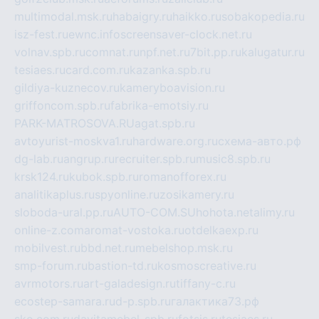
multimodal.msk.ru
habaigry.ru
haikko.ru
sobakopedia.ru
isz-fest.ru
ewnc.info
screensaver-clock.net.ru
volnav.spb.ru
comnat.ru
npf.net.ru
7bit.pp.ru
kalugatur.ru
tesiaes.ru
card.com.ru
kazanka.spb.ru
gildiya-kuznecov.ru
kameryboavision.ru
griffoncom.spb.ru
fabrika-emotsiy.ru
PARK-MATROSOVA.RU
agat.spb.ru
avtoyurist-moskva1.ru
hardware.org.ru
схема-авто.рф
dg-lab.ru
angrup.ru
recruiter.spb.ru
music8.spb.ru
krsk124.ru
kubok.spb.ru
romanofforex.ru
analitikaplus.ru
spyonline.ru
zosikamery.ru
sloboda-ural.pp.ru
AUTO-COM.SU
hohota.net
alimy.ru
online-z.com
aromat-vostoka.ru
otdelkaexp.ru
mobilvest.ru
bbd.net.ru
mebelshop.msk.ru
smp-forum.ru
bastion-td.ru
kosmoscreative.ru
avrmotors.ru
art-galadesign.ru
tiffany-c.ru
ecostep-samara.ru
d-p.spb.ru
галактика73.рф