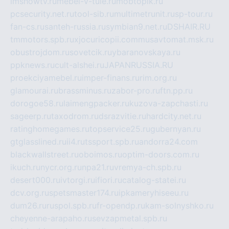
imshowtv.ru
mebel-v-tule.ru
mobtopik.ru
pcsecurity.net.ru
tool-sib.ru
multimetrunit.ru
sp-tour.ru
fan-cs.ru
santeh-russia.ru
symbian9.net.ru
DSHAIR.RU
tmmotors.spb.ru
xjocuricopii.com
musavtomat.msk.ru
obustrojdom.ru
sovetcik.ru
ybaranovskaya.ru
ppknews.ru
cult-alshei.ru
JAPANRUSSIA.RU
proekciyamebel.ru
imper-finans.ru
rim.org.ru
glamourai.ru
brassminus.ru
zabor-pro.ru
ftn.pp.ru
dorogoe58.ru
laimengpacker.ru
kuzova-zapchasti.ru
sageerp.ru
taxodrom.ru
dsrazvitie.ru
hardcity.net.ru
ratinghomegames.ru
topservice25.ru
gubernyan.ru
gtglasslined.ru
ii4.ru
tssport.spb.ru
andorra24.com
blackwallstreet.ru
oboimos.ru
optim-doors.com.ru
ikuch.ru
nycr.org.ru
npa21.ru
vremya-ch.spb.ru
desert000.ru
ivtorgi.ru
ifiori.ru
catalog-statei.ru
dcv.org.ru
spetsmaster174.ru
ipkameryhiseeu.ru
dum26.ru
ruspol.spb.ru
fr-opendp.ru
kam-solnyshko.ru
cheyenne-arapaho.ru
sevzapmetal.spb.ru