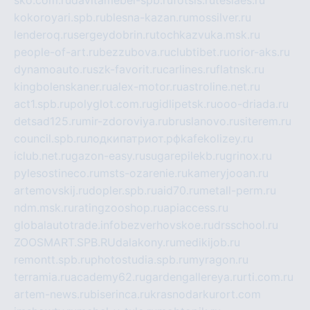
sko.com.ru
davitamebel-spb.ru
fotsis.ru
tesiaes.ru
kokoroyari.spb.ru
blesna-kazan.ru
mossilver.ru
lenderoq.ru
sergeydobrin.ru
tochkazvuka.msk.ru
people-of-art.ru
bezzubova.ru
clubtibet.ru
orior-aks.ru
dynamoauto.ru
szk-favorit.ru
carlines.ru
flatnsk.ru
kingbolenskaner.ru
alex-motor.ru
astroline.net.ru
act1.spb.ru
polyglot.com.ru
gidlipetsk.ru
ooo-driada.ru
detsad125.ru
mir-zdoroviya.ru
bruslanovo.ru
siterem.ru
council.spb.ru
лодкипатриот.рф
kafekolizey.ru
iclub.net.ru
gazon-easy.ru
sugarepilekb.ru
grinox.ru
pylesostineco.ru
msts-ozarenie.ru
kameryjooan.ru
artemovskij.ru
dopler.spb.ru
aid70.ru
metall-perm.ru
ndm.msk.ru
ratingzooshop.ru
apiaccess.ru
globalautotrade.info
bezverhovskoe.ru
drsschool.ru
ZOOSMART.SPB.RU
dalakony.ru
medikijob.ru
remontt.spb.ru
photostudia.spb.ru
myragon.ru
terramia.ru
academy62.ru
gardengallereya.ru
rti.com.ru
artem-news.ru
biserinca.ru
krasnodarkurort.com