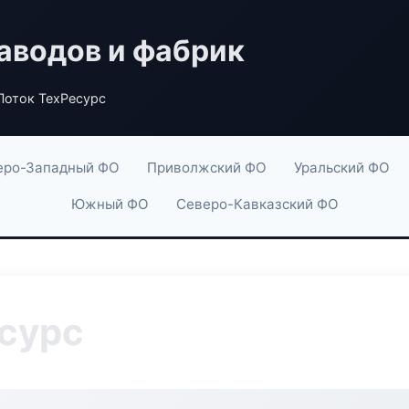
аводов и фабрик
Поток ТехРесурс
еро-Западный ФО
Приволжский ФО
Уральский ФО
Южный ФО
Северо-Кавказский ФО
сурс