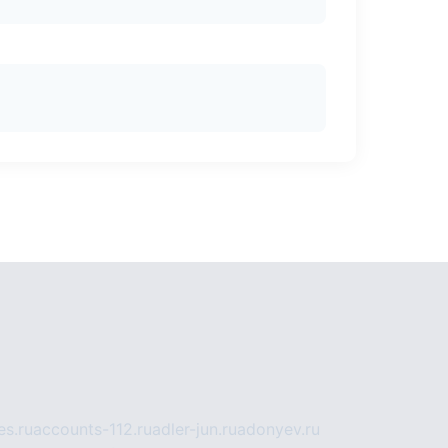
s.ru
accounts-112.ru
adler-jun.ru
adonyev.ru