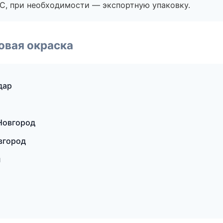
ЭС, при необходимости — экспортную упаковку.
овая окраска
дар
Новгород
вгород
н