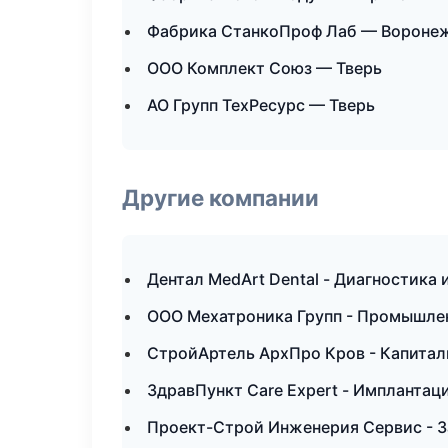
Фабрика СтанкоПроф Лаб — Вороне
ООО Комплект Союз — Тверь
АО Групп ТехРесурс — Тверь
Другие компании
Дентал MedArt Dental - Диагностика и
ООО Мехатроника Групп - Промышлен
СтройАртель АрхПро Кров - Капитал
ЗдравПункт Care Expert - Имплантаци
Проект-Строй Инженерия Сервис - З