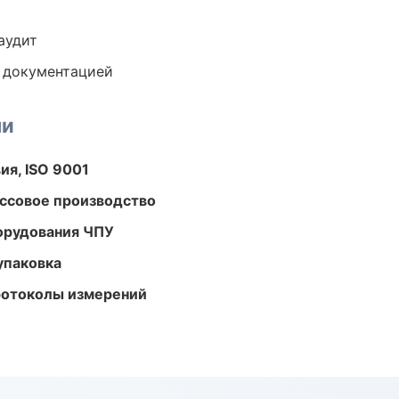
аудит
е документацией
ми
ия, ISO 9001
ассовое производство
орудования ЧПУ
упаковка
ротоколы измерений