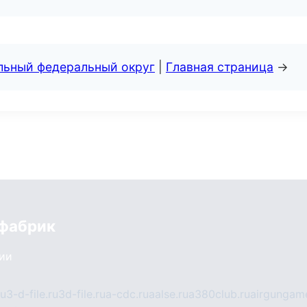
альный федеральный округ
|
Главная страница
→
 фабрик
сии
ru
3-d-file.ru
3d-file.ru
a-cdc.ru
aalse.ru
a380club.ru
airgungame