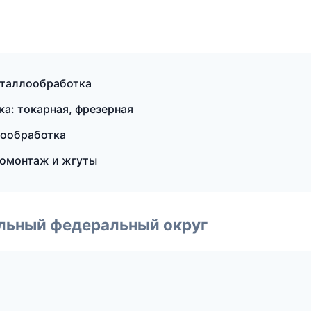
еталлообработка
а: токарная, фрезерная
лообработка
ромонтаж и жгуты
альный федеральный округ