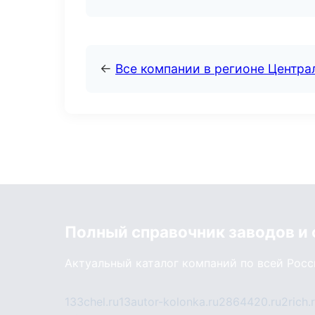
←
Все компании в регионе Центр
Полный справочник заводов и
Актуальный каталог компаний по всей Рос
133chel.ru
13autor-kolonka.ru
2864420.ru
2rich.