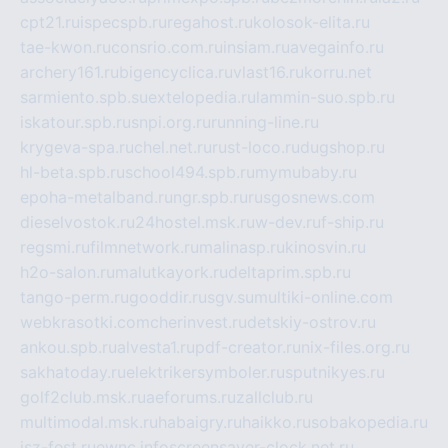
cpt21.ru
ispecspb.ru
regahost.ru
kolosok-elita.ru
tae-kwon.ru
consrio.com.ru
insiam.ru
avegainfo.ru
archery161.ru
bigencyclica.ru
vlast16.ru
korru.net
sarmiento.spb.su
extelopedia.ru
lammin-suo.spb.ru
iskatour.spb.ru
snpi.org.ru
running-line.ru
krygeva-spa.ru
chel.net.ru
rust-loco.ru
dugshop.ru
hl-beta.spb.ru
school494.spb.ru
mymubaby.ru
epoha-metalband.ru
ngr.spb.ru
rusgosnews.com
dieselvostok.ru
24hostel.msk.ru
w-dev.ru
f-ship.ru
regsmi.ru
filmnetwork.ru
malinasp.ru
kinosvin.ru
h2o-salon.ru
malutkayork.ru
deltaprim.spb.ru
tango-perm.ru
gooddir.ru
sgv.su
multiki-online.com
webkrasotki.com
cherinvest.ru
detskiy-ostrov.ru
ankou.spb.ru
alvesta1.ru
pdf-creator.ru
nix-files.org.ru
sakhatoday.ru
elektrikersymboler.ru
sputnikyes.ru
golf2club.msk.ru
aeforums.ru
zallclub.ru
multimodal.msk.ru
habaigry.ru
haikko.ru
sobakopedia.ru
isz-fest.ru
ewnc.info
screensaver-clock.net.ru