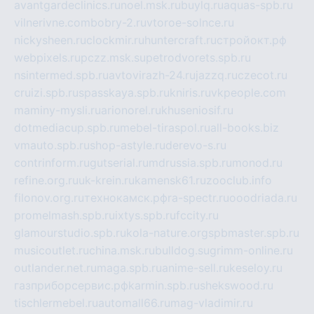
avantgardeclinics.ru
noel.msk.ru
buylq.ru
aquas-spb.ru
vilnerivne.com
bobry-2.ru
vtoroe-solnce.ru
nickysheen.ru
clockmir.ru
huntercraft.ru
стройокт.рф
webpixels.ru
pczz.msk.su
petrodvorets.spb.ru
nsintermed.spb.ru
avtovirazh-24.ru
jazzq.ru
czecot.ru
cruizi.spb.ru
spasskaya.spb.ru
kniris.ru
vkpeople.com
maminy-mysli.ru
arionorel.ru
khuseniosif.ru
dotmediacup.spb.ru
mebel-tiraspol.ru
all-books.biz
vmauto.spb.ru
shop-astyle.ru
derevo-s.ru
contrinform.ru
gutserial.ru
mdrussia.spb.ru
monod.ru
refine.org.ru
uk-krein.ru
kamensk61.ru
zooclub.info
filonov.org.ru
технокамск.рф
ra-spectr.ru
ooodriada.ru
promelmash.spb.ru
ixtys.spb.ru
fccity.ru
glamourstudio.spb.ru
kola-nature.org
spbmaster.spb.ru
musicoutlet.ru
china.msk.ru
bulldog.su
grimm-online.ru
outlander.net.ru
maga.spb.ru
anime-sell.ru
keseloy.ru
газприборсервис.рф
karmin.spb.ru
shekswood.ru
tischlermebel.ru
automall66.ru
mag-vladimir.ru