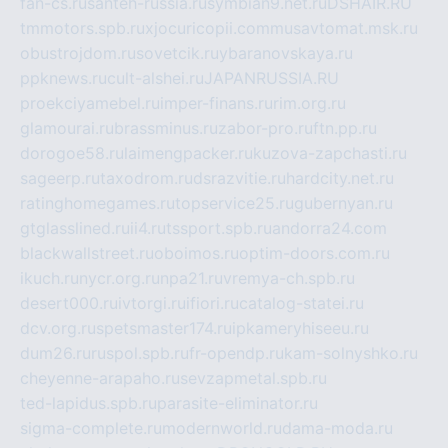
fan-cs.ru
santeh-russia.ru
symbian9.net.ru
DSHAIR.RU
tmmotors.spb.ru
xjocuricopii.com
musavtomat.msk.ru
obustrojdom.ru
sovetcik.ru
ybaranovskaya.ru
ppknews.ru
cult-alshei.ru
JAPANRUSSIA.RU
proekciyamebel.ru
imper-finans.ru
rim.org.ru
glamourai.ru
brassminus.ru
zabor-pro.ru
ftn.pp.ru
dorogoe58.ru
laimengpacker.ru
kuzova-zapchasti.ru
sageerp.ru
taxodrom.ru
dsrazvitie.ru
hardcity.net.ru
ratinghomegames.ru
topservice25.ru
gubernyan.ru
gtglasslined.ru
ii4.ru
tssport.spb.ru
andorra24.com
blackwallstreet.ru
oboimos.ru
optim-doors.com.ru
ikuch.ru
nycr.org.ru
npa21.ru
vremya-ch.spb.ru
desert000.ru
ivtorgi.ru
ifiori.ru
catalog-statei.ru
dcv.org.ru
spetsmaster174.ru
ipkameryhiseeu.ru
dum26.ru
ruspol.spb.ru
fr-opendp.ru
kam-solnyshko.ru
cheyenne-arapaho.ru
sevzapmetal.spb.ru
ted-lapidus.spb.ru
parasite-eliminator.ru
sigma-complete.ru
modernworld.ru
dama-moda.ru