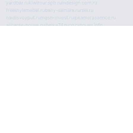
yardbar.ru
kiwitour.spb.ru
indesign.com.ru
freestylemebel.ru
bany-samara.ru
rsei.ru
naidisvoyput.ru
mgsn-invest.ru
ipkamerasannce.ru
alicante-house.ru
ibelka74.ru
cozyhouse.info
vlkargalev-studio.ru
700mb.ru
figura-ufa.ru
alina-live.ru
belarusiannews.ru
womenknow.ru
dos-vniimk.ru
sega.net.ru
dv.net.ru
phenomenonsofhistory.com
telesputnik.net.ru
wall.pp.ru
pylesosroidmi.ru
gtc-clan.ru
cligs.ru
bibikazap.ru
popova.org.ru
netwhistler.spb.ru
bellvil.ru
bonzon.ru
iss-vladik.ru
defiparis.net.ru
las-gryzas.ru
amku.ru
electednews.spb.ru
feather.org.ru
spar72.ru
tankiigri.ru
dominus.com.ru
ibtree.ru
sanykool.pp.ru
unixlib.org.ru
menatep.spb.ru
gartenterrassen.ru
printeka.ru
skvozilka.com.ru
parkovka-pub.ru
lovemobi.ru
art-ru.ru
emulatorz.com.ru
alucomp.com.ru
tatforum.com.ru
alternativa-profi.ru
dermakler.ru
artsurvey.ru
aredir.ru
khimspas.ru
centr-maxi.ru
2018r.ru