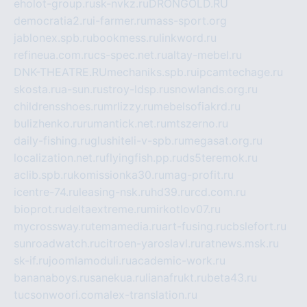
eholot-group.ru
sk-nvkz.ru
DRONGOLD.RU
democratia2.ru
i-farmer.ru
mass-sport.org
jablonex.spb.ru
bookmess.ru
linkword.ru
refineua.com.ru
cs-spec.net.ru
altay-mebel.ru
DNK-THEATRE.RU
mechaniks.spb.ru
ipcamtechage.ru
skosta.ru
a-sun.ru
stroy-ldsp.ru
snowlands.org.ru
childrensshoes.ru
mrlizzy.ru
mebelsofiakrd.ru
bulizhenko.ru
rumantick.net.ru
mtszerno.ru
daily-fishing.ru
glushiteli-v-spb.ru
megasat.org.ru
localization.net.ru
flyingfish.pp.ru
ds5teremok.ru
aclib.spb.ru
komissionka30.ru
mag-profit.ru
icentre-74.ru
leasing-nsk.ru
hd39.ru
rcd.com.ru
bioprot.ru
deltaextreme.ru
mirkotlov07.ru
mycrossway.ru
temamedia.ru
art-fusing.ru
cbslefort.ru
sunroadwatch.ru
citroen-yaroslavl.ru
ratnews.msk.ru
sk-if.ru
joomlamoduli.ru
academic-work.ru
bananaboys.ru
sanekua.ru
lianafrukt.ru
beta43.ru
tucsonwoori.com
alex-translation.ru