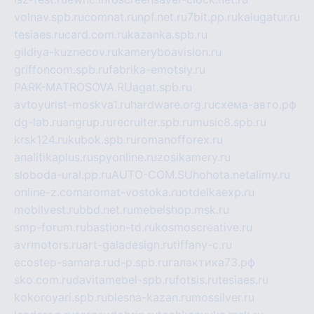
volnav.spb.ru
comnat.ru
npf.net.ru
7bit.pp.ru
kalugatur.ru
tesiaes.ru
card.com.ru
kazanka.spb.ru
gildiya-kuznecov.ru
kameryboavision.ru
griffoncom.spb.ru
fabrika-emotsiy.ru
PARK-MATROSOVA.RU
agat.spb.ru
avtoyurist-moskva1.ru
hardware.org.ru
схема-авто.рф
dg-lab.ru
angrup.ru
recruiter.spb.ru
music8.spb.ru
krsk124.ru
kubok.spb.ru
romanofforex.ru
analitikaplus.ru
spyonline.ru
zosikamery.ru
sloboda-ural.pp.ru
AUTO-COM.SU
hohota.net
alimy.ru
online-z.com
aromat-vostoka.ru
otdelkaexp.ru
mobilvest.ru
bbd.net.ru
mebelshop.msk.ru
smp-forum.ru
bastion-td.ru
kosmoscreative.ru
avrmotors.ru
art-galadesign.ru
tiffany-c.ru
ecostep-samara.ru
d-p.spb.ru
галактика73.рф
sko.com.ru
davitamebel-spb.ru
fotsis.ru
tesiaes.ru
kokoroyari.spb.ru
blesna-kazan.ru
mossilver.ru