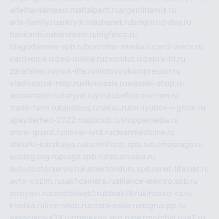
alfeihavsalnassr.ru
altaipant.ru
argentinamia.ru
aria-family.ru
arkrym.ru
ashanet.ru
belgorod-day.ru
bankaribi.ru
bandamn.ru
bigfatcc.ru
blagodarenie-spb.ru
borodino-media.ru
card-voice.ru
cardvoice.ru
zed-online.ru
zvonitut.ru
zebra-tlt.ru
zarafshan.ru
york-life.ru
vintovoykompressor.ru
vladivostok-map.ru
vlknrussia.ru
wasabi-shop.ru
webamator.ru
zaryna.ru
youtubefree.ru
x-ton.ru
trade-farm.ru
tajuncos.ru
taksu.ru
tor-lyubov-i-grom.ru
spayderhed-2022.ru
splclub.ru
stoppamedia.ru
snow-guard.ru
slovar-ivrit.ru
cleanmedicine.ru
shkurki-karakulya.ru
kanotiforet.spb.ru
tutmassage.ru
ecolog.org.ru
praga.spb.ru
falcorussia.ru
autodoctorservis.ru
kamertondom.spb.ru
net-life.net.ru
avto-vozim.ru
sakhcamera.ru
alliance-electro.spb.ru
stroyavt.ru
controlweb1.ru
tdsak74.ru
kinzozo-ru.ru
kvotka.ru
iron-snab.ru
costa-bella.ru
eugrus.pp.ru
associaciya39.ru
primexpo.spb.ru
bezmorchin.ru
ia2.ru