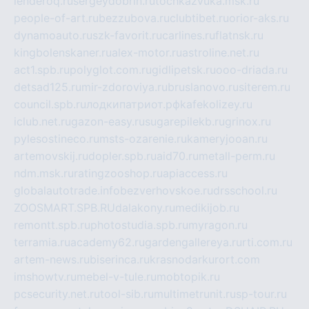
lenderoq.ru
sergeydobrin.ru
tochkazvuka.msk.ru
people-of-art.ru
bezzubova.ru
clubtibet.ru
orior-aks.ru
dynamoauto.ru
szk-favorit.ru
carlines.ru
flatnsk.ru
kingbolenskaner.ru
alex-motor.ru
astroline.net.ru
act1.spb.ru
polyglot.com.ru
gidlipetsk.ru
ooo-driada.ru
detsad125.ru
mir-zdoroviya.ru
bruslanovo.ru
siterem.ru
council.spb.ru
лодкипатриот.рф
kafekolizey.ru
iclub.net.ru
gazon-easy.ru
sugarepilekb.ru
grinox.ru
pylesostineco.ru
msts-ozarenie.ru
kameryjooan.ru
artemovskij.ru
dopler.spb.ru
aid70.ru
metall-perm.ru
ndm.msk.ru
ratingzooshop.ru
apiaccess.ru
globalautotrade.info
bezverhovskoe.ru
drsschool.ru
ZOOSMART.SPB.RU
dalakony.ru
medikijob.ru
remontt.spb.ru
photostudia.spb.ru
myragon.ru
terramia.ru
academy62.ru
gardengallereya.ru
rti.com.ru
artem-news.ru
biserinca.ru
krasnodarkurort.com
imshowtv.ru
mebel-v-tule.ru
mobtopik.ru
pcsecurity.net.ru
tool-sib.ru
multimetrunit.ru
sp-tour.ru