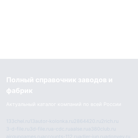
Полный справочник заводов и
фабрик
Актуальный каталог компаний по всей России
133chel.ru
13autor-kolonka.ru
2864420.ru
2rich.ru
3-d-file.ru
3d-file.ru
a-cdc.ru
aalse.ru
a380club.ru
airgungames.ru
accounts-112.ru
adler-jun.ru
adonyev.ru