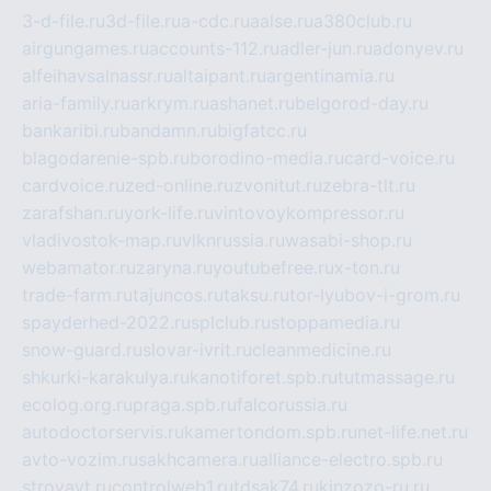
3-d-file.ru
3d-file.ru
a-cdc.ru
aalse.ru
a380club.ru
airgungames.ru
accounts-112.ru
adler-jun.ru
adonyev.ru
alfeihavsalnassr.ru
altaipant.ru
argentinamia.ru
aria-family.ru
arkrym.ru
ashanet.ru
belgorod-day.ru
bankaribi.ru
bandamn.ru
bigfatcc.ru
blagodarenie-spb.ru
borodino-media.ru
card-voice.ru
cardvoice.ru
zed-online.ru
zvonitut.ru
zebra-tlt.ru
zarafshan.ru
york-life.ru
vintovoykompressor.ru
vladivostok-map.ru
vlknrussia.ru
wasabi-shop.ru
webamator.ru
zaryna.ru
youtubefree.ru
x-ton.ru
trade-farm.ru
tajuncos.ru
taksu.ru
tor-lyubov-i-grom.ru
spayderhed-2022.ru
splclub.ru
stoppamedia.ru
snow-guard.ru
slovar-ivrit.ru
cleanmedicine.ru
shkurki-karakulya.ru
kanotiforet.spb.ru
tutmassage.ru
ecolog.org.ru
praga.spb.ru
falcorussia.ru
autodoctorservis.ru
kamertondom.spb.ru
net-life.net.ru
avto-vozim.ru
sakhcamera.ru
alliance-electro.spb.ru
stroyavt.ru
controlweb1.ru
tdsak74.ru
kinzozo-ru.ru