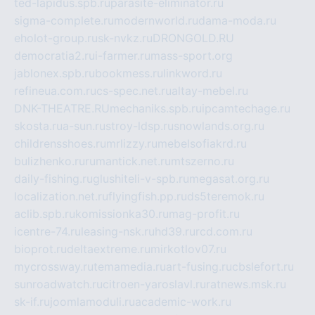
ted-lapidus.spb.ru
parasite-eliminator.ru
sigma-complete.ru
modernworld.ru
dama-moda.ru
eholot-group.ru
sk-nvkz.ru
DRONGOLD.RU
democratia2.ru
i-farmer.ru
mass-sport.org
jablonex.spb.ru
bookmess.ru
linkword.ru
refineua.com.ru
cs-spec.net.ru
altay-mebel.ru
DNK-THEATRE.RU
mechaniks.spb.ru
ipcamtechage.ru
skosta.ru
a-sun.ru
stroy-ldsp.ru
snowlands.org.ru
childrensshoes.ru
mrlizzy.ru
mebelsofiakrd.ru
bulizhenko.ru
rumantick.net.ru
mtszerno.ru
daily-fishing.ru
glushiteli-v-spb.ru
megasat.org.ru
localization.net.ru
flyingfish.pp.ru
ds5teremok.ru
aclib.spb.ru
komissionka30.ru
mag-profit.ru
icentre-74.ru
leasing-nsk.ru
hd39.ru
rcd.com.ru
bioprot.ru
deltaextreme.ru
mirkotlov07.ru
mycrossway.ru
temamedia.ru
art-fusing.ru
cbslefort.ru
sunroadwatch.ru
citroen-yaroslavl.ru
ratnews.msk.ru
sk-if.ru
joomlamoduli.ru
academic-work.ru