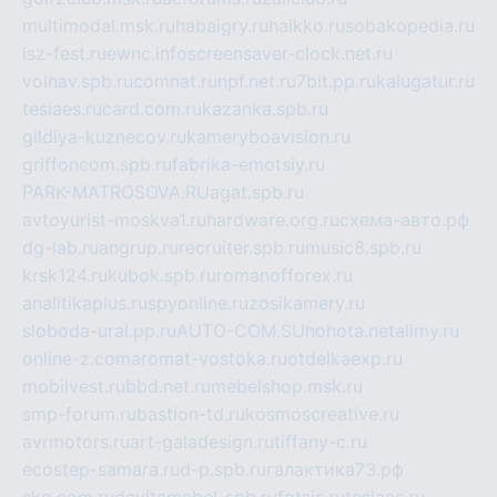
multimodal.msk.ru
habaigry.ru
haikko.ru
sobakopedia.ru
isz-fest.ru
ewnc.info
screensaver-clock.net.ru
volnav.spb.ru
comnat.ru
npf.net.ru
7bit.pp.ru
kalugatur.ru
tesiaes.ru
card.com.ru
kazanka.spb.ru
gildiya-kuznecov.ru
kameryboavision.ru
griffoncom.spb.ru
fabrika-emotsiy.ru
PARK-MATROSOVA.RU
agat.spb.ru
avtoyurist-moskva1.ru
hardware.org.ru
схема-авто.рф
dg-lab.ru
angrup.ru
recruiter.spb.ru
music8.spb.ru
krsk124.ru
kubok.spb.ru
romanofforex.ru
analitikaplus.ru
spyonline.ru
zosikamery.ru
sloboda-ural.pp.ru
AUTO-COM.SU
hohota.net
alimy.ru
online-z.com
aromat-vostoka.ru
otdelkaexp.ru
mobilvest.ru
bbd.net.ru
mebelshop.msk.ru
smp-forum.ru
bastion-td.ru
kosmoscreative.ru
avrmotors.ru
art-galadesign.ru
tiffany-c.ru
ecostep-samara.ru
d-p.spb.ru
галактика73.рф
sko.com.ru
davitamebel-spb.ru
fotsis.ru
tesiaes.ru