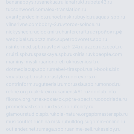
bananaboys.ru
sanekua.ru
lianafrukt.ru
beta43.ru
tucsonwoori.com
alex-translation.ru
avantgardeclinics.ru
noel.msk.ru
buylq.ru
aquas-spb.ru
vilnerivne.com
bobry-2.ru
vtoroe-solnce.ru
nickysheen.ru
clockmir.ru
huntercraft.ru
стройокт.рф
webpixels.ru
pczz.msk.su
petrodvorets.spb.ru
nsintermed.spb.ru
avtovirazh-24.ru
jazzq.ru
czecot.ru
cruizi.spb.ru
spasskaya.spb.ru
kniris.ru
vkpeople.com
maminy-mysli.ru
arionorel.ru
khuseniosif.ru
dotmediacup.spb.ru
mebel-tiraspol.ru
all-books.biz
vmauto.spb.ru
shop-astyle.ru
derevo-s.ru
contrinform.ru
gutserial.ru
mdrussia.spb.ru
monod.ru
refine.org.ru
uk-krein.ru
kamensk61.ru
zooclub.info
filonov.org.ru
технокамск.рф
ra-spectr.ru
ooodriada.ru
promelmash.spb.ru
ixtys.spb.ru
fccity.ru
glamourstudio.spb.ru
kola-nature.org
spbmaster.spb.ru
musicoutlet.ru
china.msk.ru
bulldog.su
grimm-online.ru
outlander.net.ru
maga.spb.ru
anime-sell.ru
keseloy.ru