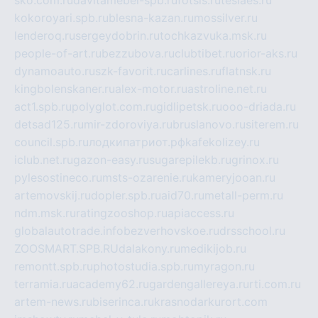
kokoroyari.spb.ru
blesna-kazan.ru
mossilver.ru
lenderoq.ru
sergeydobrin.ru
tochkazvuka.msk.ru
people-of-art.ru
bezzubova.ru
clubtibet.ru
orior-aks.ru
dynamoauto.ru
szk-favorit.ru
carlines.ru
flatnsk.ru
kingbolenskaner.ru
alex-motor.ru
astroline.net.ru
act1.spb.ru
polyglot.com.ru
gidlipetsk.ru
ooo-driada.ru
detsad125.ru
mir-zdoroviya.ru
bruslanovo.ru
siterem.ru
council.spb.ru
лодкипатриот.рф
kafekolizey.ru
iclub.net.ru
gazon-easy.ru
sugarepilekb.ru
grinox.ru
pylesostineco.ru
msts-ozarenie.ru
kameryjooan.ru
artemovskij.ru
dopler.spb.ru
aid70.ru
metall-perm.ru
ndm.msk.ru
ratingzooshop.ru
apiaccess.ru
globalautotrade.info
bezverhovskoe.ru
drsschool.ru
ZOOSMART.SPB.RU
dalakony.ru
medikijob.ru
remontt.spb.ru
photostudia.spb.ru
myragon.ru
terramia.ru
academy62.ru
gardengallereya.ru
rti.com.ru
artem-news.ru
biserinca.ru
krasnodarkurort.com