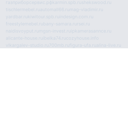
газприборсервис.рф
karmin.spb.ru
shekswood.ru
tischlermebel.ru
automall66.ru
mag-vladimir.ru
yardbar.ru
kiwitour.spb.ru
indesign.com.ru
freestylemebel.ru
bany-samara.ru
rsei.ru
naidisvoyput.ru
mgsn-invest.ru
ipkamerasannce.ru
alicante-house.ru
ibelka74.ru
cozyhouse.info
vlkargalev-studio.ru
700mb.ru
figura-ufa.ru
alina-live.ru
belarusiannews.ru
womenknow.ru
dos-vniimk.ru
sega.net.ru
dv.net.ru
phenomenonsofhistory.com
telesputnik.net.ru
wall.pp.ru
pylesosroidmi.ru
gtc-clan.ru
cligs.ru
bibikazap.ru
popova.org.ru
netwhistler.spb.ru
bellvil.ru
bonzon.ru
iss-vladik.ru
defiparis.net.ru
las-gryzas.ru
amku.ru
electednews.spb.ru
feather.org.ru
spar72.ru
tankiigri.ru
dominus.com.ru
ibtree.ru
sanykool.pp.ru
unixlib.org.ru
menatep.spb.ru
gartenterrassen.ru
printeka.ru
skvozilka.com.ru
parkovka-pub.ru
lovemobi.ru
art-ru.ru
emulatorz.com.ru
alucomp.com.ru
tatforum.com.ru