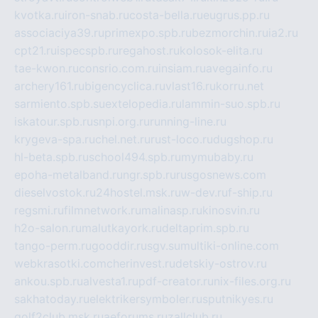
kvotka.ru
iron-snab.ru
costa-bella.ru
eugrus.pp.ru
associaciya39.ru
primexpo.spb.ru
bezmorchin.ru
ia2.ru
cpt21.ru
ispecspb.ru
regahost.ru
kolosok-elita.ru
tae-kwon.ru
consrio.com.ru
insiam.ru
avegainfo.ru
archery161.ru
bigencyclica.ru
vlast16.ru
korru.net
sarmiento.spb.su
extelopedia.ru
lammin-suo.spb.ru
iskatour.spb.ru
snpi.org.ru
running-line.ru
krygeva-spa.ru
chel.net.ru
rust-loco.ru
dugshop.ru
hl-beta.spb.ru
school494.spb.ru
mymubaby.ru
epoha-metalband.ru
ngr.spb.ru
rusgosnews.com
dieselvostok.ru
24hostel.msk.ru
w-dev.ru
f-ship.ru
regsmi.ru
filmnetwork.ru
malinasp.ru
kinosvin.ru
h2o-salon.ru
malutkayork.ru
deltaprim.spb.ru
tango-perm.ru
gooddir.ru
sgv.su
multiki-online.com
webkrasotki.com
cherinvest.ru
detskiy-ostrov.ru
ankou.spb.ru
alvesta1.ru
pdf-creator.ru
nix-files.org.ru
sakhatoday.ru
elektrikersymboler.ru
sputnikyes.ru
golf2club.msk.ru
aeforums.ru
zallclub.ru