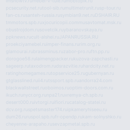
imshowtv.ru
mebel-v-tule.ru
mobtopik.ru
pcsecurity.net.ru
tool-sib.ru
multimetrunit.ru
sp-tour.ru
fan-cs.ru
santeh-russia.ru
symbian9.net.ru
DSHAIR.RU
tmmotors.spb.ru
xjocuricopii.com
musavtomat.msk.ru
obustrojdom.ru
sovetcik.ru
ybaranovskaya.ru
ppknews.ru
cult-alshei.ru
JAPANRUSSIA.RU
proekciyamebel.ru
imper-finans.ru
rim.org.ru
glamourai.ru
brassminus.ru
zabor-pro.ru
ftn.pp.ru
dorogoe58.ru
laimengpacker.ru
kuzova-zapchasti.ru
sageerp.ru
taxodrom.ru
dsrazvitie.ru
hardcity.net.ru
ratinghomegames.ru
topservice25.ru
gubernyan.ru
gtglasslined.ru
ii4.ru
tssport.spb.ru
andorra24.com
blackwallstreet.ru
oboimos.ru
optim-doors.com.ru
ikuch.ru
nycr.org.ru
npa21.ru
vremya-ch.spb.ru
desert000.ru
ivtorgi.ru
ifiori.ru
catalog-statei.ru
dcv.org.ru
spetsmaster174.ru
ipkameryhiseeu.ru
dum26.ru
ruspol.spb.ru
fr-opendp.ru
kam-solnyshko.ru
cheyenne-arapaho.ru
sevzapmetal.spb.ru