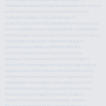
terramia.ru
academy62.ru
gardengallereya.ru
rti.com.ru
artem-news.ru
biserinca.ru
krasnodarkurort.com
imshowtv.ru
mebel-v-tule.ru
mobtopik.ru
pcsecurity.net.ru
tool-sib.ru
multimetrunit.ru
sp-tour.ru
fan-cs.ru
santeh-russia.ru
symbian9.net.ru
DSHAIR.RU
tmmotors.spb.ru
xjocuricopii.com
musavtomat.msk.ru
obustrojdom.ru
sovetcik.ru
ybaranovskaya.ru
ppknews.ru
cult-alshei.ru
JAPANRUSSIA.RU
proekciyamebel.ru
imper-finans.ru
rim.org.ru
glamourai.ru
brassminus.ru
zabor-pro.ru
ftn.pp.ru
dorogoe58.ru
laimengpacker.ru
kuzova-zapchasti.ru
sageerp.ru
taxodrom.ru
dsrazvitie.ru
hardcity.net.ru
ratinghomegames.ru
topservice25.ru
gubernyan.ru
gtglasslined.ru
ii4.ru
tssport.spb.ru
andorra24.com
blackwallstreet.ru
oboimos.ru
optim-doors.com.ru
ikuch.ru
nycr.org.ru
npa21.ru
vremya-ch.spb.ru
desert000.ru
ivtorgi.ru
ifiori.ru
catalog-statei.ru
dcv.org.ru
spetsmaster174.ru
ipkameryhiseeu.ru