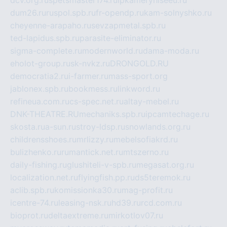
dum26.ru
ruspol.spb.ru
fr-opendp.ru
kam-solnyshko.ru
cheyenne-arapaho.ru
sevzapmetal.spb.ru
ted-lapidus.spb.ru
parasite-eliminator.ru
sigma-complete.ru
modernworld.ru
dama-moda.ru
eholot-group.ru
sk-nvkz.ru
DRONGOLD.RU
democratia2.ru
i-farmer.ru
mass-sport.org
jablonex.spb.ru
bookmess.ru
linkword.ru
refineua.com.ru
cs-spec.net.ru
altay-mebel.ru
DNK-THEATRE.RU
mechaniks.spb.ru
ipcamtechage.ru
skosta.ru
a-sun.ru
stroy-ldsp.ru
snowlands.org.ru
childrensshoes.ru
mrlizzy.ru
mebelsofiakrd.ru
bulizhenko.ru
rumantick.net.ru
mtszerno.ru
daily-fishing.ru
glushiteli-v-spb.ru
megasat.org.ru
localization.net.ru
flyingfish.pp.ru
ds5teremok.ru
aclib.spb.ru
komissionka30.ru
mag-profit.ru
icentre-74.ru
leasing-nsk.ru
hd39.ru
rcd.com.ru
bioprot.ru
deltaextreme.ru
mirkotlov07.ru