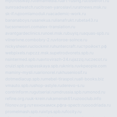
mycrossway.ru
temamedia.ru
art-fusing.ru
cbslefort.ru
sunroadwatch.ru
citroen-yaroslavl.ru
ratnews.msk.ru
sk-if.ru
joomlamoduli.ru
academic-work.ru
bananaboys.ru
sanekua.ru
lianafrukt.ru
beta43.ru
tucsonwoori.com
alex-translation.ru
avantgardeclinics.ru
noel.msk.ru
buylq.ru
aquas-spb.ru
vilnerivne.com
bobry-2.ru
vtoroe-solnce.ru
nickysheen.ru
clockmir.ru
huntercraft.ru
стройокт.рф
webpixels.ru
pczz.msk.su
petrodvorets.spb.ru
nsintermed.spb.ru
avtovirazh-24.ru
jazzq.ru
czecot.ru
cruizi.spb.ru
spasskaya.spb.ru
kniris.ru
vkpeople.com
maminy-mysli.ru
arionorel.ru
khuseniosif.ru
dotmediacup.spb.ru
mebel-tiraspol.ru
all-books.biz
vmauto.spb.ru
shop-astyle.ru
derevo-s.ru
contrinform.ru
gutserial.ru
mdrussia.spb.ru
monod.ru
refine.org.ru
uk-krein.ru
kamensk61.ru
zooclub.info
filonov.org.ru
технокамск.рф
ra-spectr.ru
ooodriada.ru
promelmash.spb.ru
ixtys.spb.ru
fccity.ru