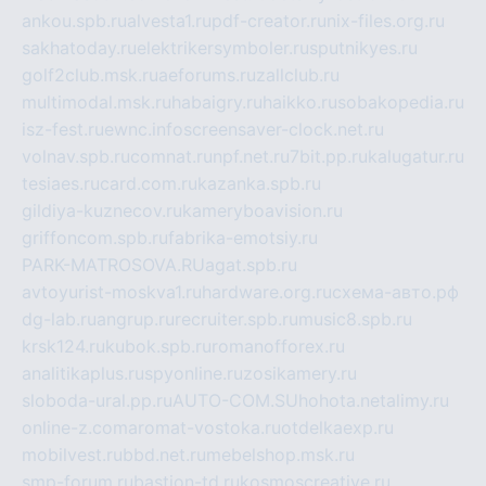
ankou.spb.ru
alvesta1.ru
pdf-creator.ru
nix-files.org.ru
sakhatoday.ru
elektrikersymboler.ru
sputnikyes.ru
golf2club.msk.ru
aeforums.ru
zallclub.ru
multimodal.msk.ru
habaigry.ru
haikko.ru
sobakopedia.ru
isz-fest.ru
ewnc.info
screensaver-clock.net.ru
volnav.spb.ru
comnat.ru
npf.net.ru
7bit.pp.ru
kalugatur.ru
tesiaes.ru
card.com.ru
kazanka.spb.ru
gildiya-kuznecov.ru
kameryboavision.ru
griffoncom.spb.ru
fabrika-emotsiy.ru
PARK-MATROSOVA.RU
agat.spb.ru
avtoyurist-moskva1.ru
hardware.org.ru
схема-авто.рф
dg-lab.ru
angrup.ru
recruiter.spb.ru
music8.spb.ru
krsk124.ru
kubok.spb.ru
romanofforex.ru
analitikaplus.ru
spyonline.ru
zosikamery.ru
sloboda-ural.pp.ru
AUTO-COM.SU
hohota.net
alimy.ru
online-z.com
aromat-vostoka.ru
otdelkaexp.ru
mobilvest.ru
bbd.net.ru
mebelshop.msk.ru
smp-forum.ru
bastion-td.ru
kosmoscreative.ru