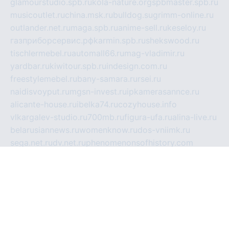
glamourstudio.spb.ru
kola-nature.org
spbmaster.spb.ru
musicoutlet.ru
china.msk.ru
bulldog.su
grimm-online.ru
outlander.net.ru
maga.spb.ru
anime-sell.ru
keseloy.ru
газприборсервис.рф
karmin.spb.ru
shekswood.ru
tischlermebel.ru
automall66.ru
mag-vladimir.ru
yardbar.ru
kiwitour.spb.ru
indesign.com.ru
freestylemebel.ru
bany-samara.ru
rsei.ru
naidisvoyput.ru
mgsn-invest.ru
ipkamerasannce.ru
alicante-house.ru
ibelka74.ru
cozyhouse.info
vlkargalev-studio.ru
700mb.ru
figura-ufa.ru
alina-live.ru
belarusiannews.ru
womenknow.ru
dos-vniimk.ru
sega.net.ru
dv.net.ru
phenomenonsofhistory.com
telesputnik.net.ru
wall.pp.ru
pylesosroidmi.ru
gtc-clan.ru
cligs.ru
bibikazap.ru
popova.org.ru
netwhistler.spb.ru
bellvil.ru
bonzon.ru
iss-vladik.ru
defiparis.net.ru
las-gryzas.ru
amku.ru
electednews.spb.ru
feather.org.ru
spar72.ru
tankiigri.ru
dominus.com.ru
ibtree.ru
sanykool.pp.ru
unixlib.org.ru