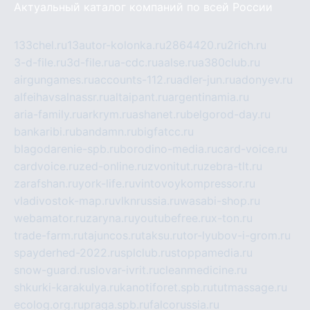
Актуальный каталог компаний по всей России
133chel.ru
13autor-kolonka.ru
2864420.ru
2rich.ru
3-d-file.ru
3d-file.ru
a-cdc.ru
aalse.ru
a380club.ru
airgungames.ru
accounts-112.ru
adler-jun.ru
adonyev.ru
alfeihavsalnassr.ru
altaipant.ru
argentinamia.ru
aria-family.ru
arkrym.ru
ashanet.ru
belgorod-day.ru
bankaribi.ru
bandamn.ru
bigfatcc.ru
blagodarenie-spb.ru
borodino-media.ru
card-voice.ru
cardvoice.ru
zed-online.ru
zvonitut.ru
zebra-tlt.ru
zarafshan.ru
york-life.ru
vintovoykompressor.ru
vladivostok-map.ru
vlknrussia.ru
wasabi-shop.ru
webamator.ru
zaryna.ru
youtubefree.ru
x-ton.ru
trade-farm.ru
tajuncos.ru
taksu.ru
tor-lyubov-i-grom.ru
spayderhed-2022.ru
splclub.ru
stoppamedia.ru
snow-guard.ru
slovar-ivrit.ru
cleanmedicine.ru
shkurki-karakulya.ru
kanotiforet.spb.ru
tutmassage.ru
ecolog.org.ru
praga.spb.ru
falcorussia.ru