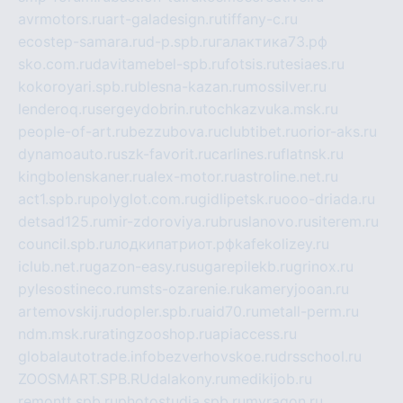
avrmotors.ru
art-galadesign.ru
tiffany-c.ru
ecostep-samara.ru
d-p.spb.ru
галактика73.рф
sko.com.ru
davitamebel-spb.ru
fotsis.ru
tesiaes.ru
kokoroyari.spb.ru
blesna-kazan.ru
mossilver.ru
lenderoq.ru
sergeydobrin.ru
tochkazvuka.msk.ru
people-of-art.ru
bezzubova.ru
clubtibet.ru
orior-aks.ru
dynamoauto.ru
szk-favorit.ru
carlines.ru
flatnsk.ru
kingbolenskaner.ru
alex-motor.ru
astroline.net.ru
act1.spb.ru
polyglot.com.ru
gidlipetsk.ru
ooo-driada.ru
detsad125.ru
mir-zdoroviya.ru
bruslanovo.ru
siterem.ru
council.spb.ru
лодкипатриот.рф
kafekolizey.ru
iclub.net.ru
gazon-easy.ru
sugarepilekb.ru
grinox.ru
pylesostineco.ru
msts-ozarenie.ru
kameryjooan.ru
artemovskij.ru
dopler.spb.ru
aid70.ru
metall-perm.ru
ndm.msk.ru
ratingzooshop.ru
apiaccess.ru
globalautotrade.info
bezverhovskoe.ru
drsschool.ru
ZOOSMART.SPB.RU
dalakony.ru
medikijob.ru
remontt.spb.ru
photostudia.spb.ru
myragon.ru