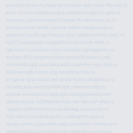
autodoctorservis.ru
kamertondom.spb.ru
net-life.net.ru
avto-vozim.ru
sakhcamera.ru
alliance-electro.spb.ru
stroyavt.ru
controlweb1.ru
tdsak74.ru
kinzozo-ru.ru
kvotka.ru
iron-snab.ru
costa-bella.ru
eugrus.pp.ru
associaciya39.ru
primexpo.spb.ru
bezmorchin.ru
ia2.ru
cpt21.ru
ispecspb.ru
regahost.ru
kolosok-elita.ru
tae-kwon.ru
consrio.com.ru
insiam.ru
avegainfo.ru
archery161.ru
bigencyclica.ru
vlast16.ru
korru.net
sarmiento.spb.su
extelopedia.ru
lammin-suo.spb.ru
iskatour.spb.ru
snpi.org.ru
running-line.ru
krygeva-spa.ru
chel.net.ru
rust-loco.ru
dugshop.ru
hl-beta.spb.ru
school494.spb.ru
mymubaby.ru
epoha-metalband.ru
ngr.spb.ru
rusgosnews.com
dieselvostok.ru
24hostel.msk.ru
w-dev.ru
f-ship.ru
regsmi.ru
filmnetwork.ru
malinasp.ru
kinosvin.ru
h2o-salon.ru
malutkayork.ru
deltaprim.spb.ru
tango-perm.ru
gooddir.ru
sgv.su
multiki-online.com
webkrasotki.com
cherinvest.ru
detskiy-ostrov.ru