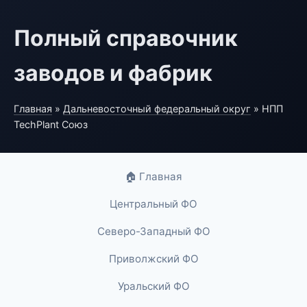
Полный справочник
заводов и фабрик
Главная
»
Дальневосточный федеральный округ
» НПП
TechPlant Союз
🏠 Главная
Центральный ФО
Северо-Западный ФО
Приволжский ФО
Уральский ФО