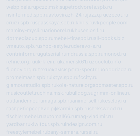
webpixels.ru
pczz.msk.su
petrodvorets.spb.ru
nsintermed.spb.ru
avtovirazh-24.ru
jazzq.ru
czecot.ru
cruizi.spb.ru
spasskaya.spb.ru
kniris.ru
vkpeople.com
maminy-mysli.ru
arionorel.ru
khuseniosif.ru
dotmediacup.spb.ru
mebel-tiraspol.ru
all-books.biz
vmauto.spb.ru
shop-astyle.ru
derevo-s.ru
contrinform.ru
gutserial.ru
mdrussia.spb.ru
monod.ru
refine.org.ru
uk-krein.ru
kamensk61.ru
zooclub.info
filonov.org.ru
технокамск.рф
ra-spectr.ru
ooodriada.ru
promelmash.spb.ru
ixtys.spb.ru
fccity.ru
glamourstudio.spb.ru
kola-nature.org
spbmaster.spb.ru
musicoutlet.ru
china.msk.ru
bulldog.su
grimm-online.ru
outlander.net.ru
maga.spb.ru
anime-sell.ru
keseloy.ru
газприборсервис.рф
karmin.spb.ru
shekswood.ru
tischlermebel.ru
automall66.ru
mag-vladimir.ru
yardbar.ru
kiwitour.spb.ru
indesign.com.ru
freestylemebel.ru
bany-samara.ru
rsei.ru
naidisvoyput.ru
mgsn-invest.ru
ipkamerasannce.ru