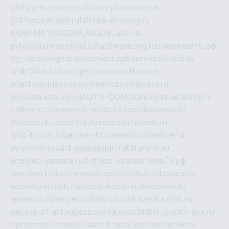
gildiya-kuznecov.ru
kameryboavision.ru
griffoncom.spb.ru
fabrika-emotsiy.ru
PARK-MATROSOVA.RU
agat.spb.ru
avtoyurist-moskva1.ru
hardware.org.ru
схема-авто.рф
dg-lab.ru
angrup.ru
recruiter.spb.ru
music8.spb.ru
krsk124.ru
kubok.spb.ru
romanofforex.ru
analitikaplus.ru
spyonline.ru
zosikamery.ru
sloboda-ural.pp.ru
AUTO-COM.SU
hohota.net
alimy.ru
online-z.com
aromat-vostoka.ru
otdelkaexp.ru
mobilvest.ru
bbd.net.ru
mebelshop.msk.ru
smp-forum.ru
bastion-td.ru
kosmoscreative.ru
avrmotors.ru
art-galadesign.ru
tiffany-c.ru
ecostep-samara.ru
d-p.spb.ru
галактика73.рф
sko.com.ru
davitamebel-spb.ru
fotsis.ru
tesiaes.ru
kokoroyari.spb.ru
blesna-kazan.ru
mossilver.ru
lenderoq.ru
sergeydobrin.ru
tochkazvuka.msk.ru
people-of-art.ru
bezzubova.ru
clubtibet.ru
orior-aks.ru
dynamoauto.ru
szk-favorit.ru
carlines.ru
flatnsk.ru