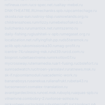
refineua.com.ru
cs-spec.net.ru
altay-mebel.ru
DNK-THEATRE.RU
mechaniks.spb.ru
ipcamtechage.ru
skosta.ru
a-sun.ru
stroy-ldsp.ru
snowlands.org.ru
childrensshoes.ru
mrlizzy.ru
mebelsofiakrd.ru
bulizhenko.ru
rumantick.net.ru
mtszerno.ru
daily-fishing.ru
glushiteli-v-spb.ru
megasat.org.ru
localization.net.ru
flyingfish.pp.ru
ds5teremok.ru
aclib.spb.ru
komissionka30.ru
mag-profit.ru
icentre-74.ru
leasing-nsk.ru
hd39.ru
rcd.com.ru
bioprot.ru
deltaextreme.ru
mirkotlov07.ru
mycrossway.ru
temamedia.ru
art-fusing.ru
cbslefort.ru
sunroadwatch.ru
citroen-yaroslavl.ru
ratnews.msk.ru
sk-if.ru
joomlamoduli.ru
academic-work.ru
bananaboys.ru
sanekua.ru
lianafrukt.ru
beta43.ru
tucsonwoori.com
alex-translation.ru
avantgardeclinics.ru
noel.msk.ru
buylq.ru
aquas-spb.ru
vilnerivne.com
bobry-2.ru
vtoroe-solnce.ru
nickysheen.ru
clockmir.ru
huntercraft.ru
стройокт.рф