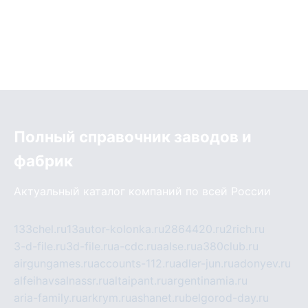
Полный справочник заводов и
фабрик
Актуальный каталог компаний по всей России
133chel.ru
13autor-kolonka.ru
2864420.ru
2rich.ru
3-d-file.ru
3d-file.ru
a-cdc.ru
aalse.ru
a380club.ru
airgungames.ru
accounts-112.ru
adler-jun.ru
adonyev.ru
alfeihavsalnassr.ru
altaipant.ru
argentinamia.ru
aria-family.ru
arkrym.ru
ashanet.ru
belgorod-day.ru