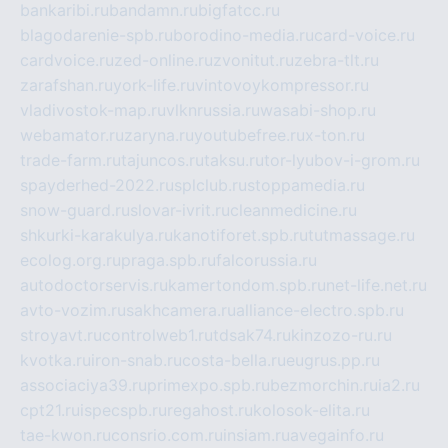
bankaribi.ru
bandamn.ru
bigfatcc.ru
blagodarenie-spb.ru
borodino-media.ru
card-voice.ru
cardvoice.ru
zed-online.ru
zvonitut.ru
zebra-tlt.ru
zarafshan.ru
york-life.ru
vintovoykompressor.ru
vladivostok-map.ru
vlknrussia.ru
wasabi-shop.ru
webamator.ru
zaryna.ru
youtubefree.ru
x-ton.ru
trade-farm.ru
tajuncos.ru
taksu.ru
tor-lyubov-i-grom.ru
spayderhed-2022.ru
splclub.ru
stoppamedia.ru
snow-guard.ru
slovar-ivrit.ru
cleanmedicine.ru
shkurki-karakulya.ru
kanotiforet.spb.ru
tutmassage.ru
ecolog.org.ru
praga.spb.ru
falcorussia.ru
autodoctorservis.ru
kamertondom.spb.ru
net-life.net.ru
avto-vozim.ru
sakhcamera.ru
alliance-electro.spb.ru
stroyavt.ru
controlweb1.ru
tdsak74.ru
kinzozo-ru.ru
kvotka.ru
iron-snab.ru
costa-bella.ru
eugrus.pp.ru
associaciya39.ru
primexpo.spb.ru
bezmorchin.ru
ia2.ru
cpt21.ru
ispecspb.ru
regahost.ru
kolosok-elita.ru
tae-kwon.ru
consrio.com.ru
insiam.ru
avegainfo.ru