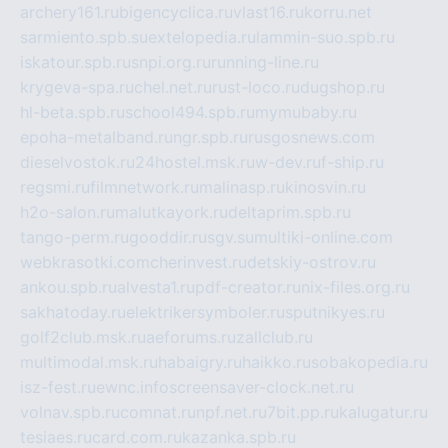
archery161.ru
bigencyclica.ru
vlast16.ru
korru.net
sarmiento.spb.su
extelopedia.ru
lammin-suo.spb.ru
iskatour.spb.ru
snpi.org.ru
running-line.ru
krygeva-spa.ru
chel.net.ru
rust-loco.ru
dugshop.ru
hl-beta.spb.ru
school494.spb.ru
mymubaby.ru
epoha-metalband.ru
ngr.spb.ru
rusgosnews.com
dieselvostok.ru
24hostel.msk.ru
w-dev.ru
f-ship.ru
regsmi.ru
filmnetwork.ru
malinasp.ru
kinosvin.ru
h2o-salon.ru
malutkayork.ru
deltaprim.spb.ru
tango-perm.ru
gooddir.ru
sgv.su
multiki-online.com
webkrasotki.com
cherinvest.ru
detskiy-ostrov.ru
ankou.spb.ru
alvesta1.ru
pdf-creator.ru
nix-files.org.ru
sakhatoday.ru
elektrikersymboler.ru
sputnikyes.ru
golf2club.msk.ru
aeforums.ru
zallclub.ru
multimodal.msk.ru
habaigry.ru
haikko.ru
sobakopedia.ru
isz-fest.ru
ewnc.info
screensaver-clock.net.ru
volnav.spb.ru
comnat.ru
npf.net.ru
7bit.pp.ru
kalugatur.ru
tesiaes.ru
card.com.ru
kazanka.spb.ru