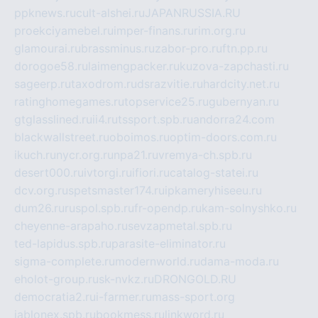
ppknews.ru
cult-alshei.ru
JAPANRUSSIA.RU
proekciyamebel.ru
imper-finans.ru
rim.org.ru
glamourai.ru
brassminus.ru
zabor-pro.ru
ftn.pp.ru
dorogoe58.ru
laimengpacker.ru
kuzova-zapchasti.ru
sageerp.ru
taxodrom.ru
dsrazvitie.ru
hardcity.net.ru
ratinghomegames.ru
topservice25.ru
gubernyan.ru
gtglasslined.ru
ii4.ru
tssport.spb.ru
andorra24.com
blackwallstreet.ru
oboimos.ru
optim-doors.com.ru
ikuch.ru
nycr.org.ru
npa21.ru
vremya-ch.spb.ru
desert000.ru
ivtorgi.ru
ifiori.ru
catalog-statei.ru
dcv.org.ru
spetsmaster174.ru
ipkameryhiseeu.ru
dum26.ru
ruspol.spb.ru
fr-opendp.ru
kam-solnyshko.ru
cheyenne-arapaho.ru
sevzapmetal.spb.ru
ted-lapidus.spb.ru
parasite-eliminator.ru
sigma-complete.ru
modernworld.ru
dama-moda.ru
eholot-group.ru
sk-nvkz.ru
DRONGOLD.RU
democratia2.ru
i-farmer.ru
mass-sport.org
jablonex.spb.ru
bookmess.ru
linkword.ru