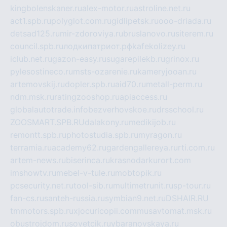
kingbolenskaner.ru
alex-motor.ru
astroline.net.ru
act1.spb.ru
polyglot.com.ru
gidlipetsk.ru
ooo-driada.ru
detsad125.ru
mir-zdoroviya.ru
bruslanovo.ru
siterem.ru
council.spb.ru
лодкипатриот.рф
kafekolizey.ru
iclub.net.ru
gazon-easy.ru
sugarepilekb.ru
grinox.ru
pylesostineco.ru
msts-ozarenie.ru
kameryjooan.ru
artemovskij.ru
dopler.spb.ru
aid70.ru
metall-perm.ru
ndm.msk.ru
ratingzooshop.ru
apiaccess.ru
globalautotrade.info
bezverhovskoe.ru
drsschool.ru
ZOOSMART.SPB.RU
dalakony.ru
medikijob.ru
remontt.spb.ru
photostudia.spb.ru
myragon.ru
terramia.ru
academy62.ru
gardengallereya.ru
rti.com.ru
artem-news.ru
biserinca.ru
krasnodarkurort.com
imshowtv.ru
mebel-v-tule.ru
mobtopik.ru
pcsecurity.net.ru
tool-sib.ru
multimetrunit.ru
sp-tour.ru
fan-cs.ru
santeh-russia.ru
symbian9.net.ru
DSHAIR.RU
tmmotors.spb.ru
xjocuricopii.com
musavtomat.msk.ru
obustrojdom.ru
sovetcik.ru
ybaranovskaya.ru