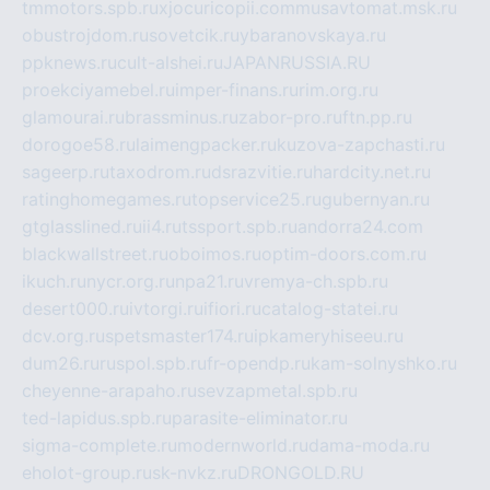
tmmotors.spb.ru
xjocuricopii.com
musavtomat.msk.ru
obustrojdom.ru
sovetcik.ru
ybaranovskaya.ru
ppknews.ru
cult-alshei.ru
JAPANRUSSIA.RU
proekciyamebel.ru
imper-finans.ru
rim.org.ru
glamourai.ru
brassminus.ru
zabor-pro.ru
ftn.pp.ru
dorogoe58.ru
laimengpacker.ru
kuzova-zapchasti.ru
sageerp.ru
taxodrom.ru
dsrazvitie.ru
hardcity.net.ru
ratinghomegames.ru
topservice25.ru
gubernyan.ru
gtglasslined.ru
ii4.ru
tssport.spb.ru
andorra24.com
blackwallstreet.ru
oboimos.ru
optim-doors.com.ru
ikuch.ru
nycr.org.ru
npa21.ru
vremya-ch.spb.ru
desert000.ru
ivtorgi.ru
ifiori.ru
catalog-statei.ru
dcv.org.ru
spetsmaster174.ru
ipkameryhiseeu.ru
dum26.ru
ruspol.spb.ru
fr-opendp.ru
kam-solnyshko.ru
cheyenne-arapaho.ru
sevzapmetal.spb.ru
ted-lapidus.spb.ru
parasite-eliminator.ru
sigma-complete.ru
modernworld.ru
dama-moda.ru
eholot-group.ru
sk-nvkz.ru
DRONGOLD.RU