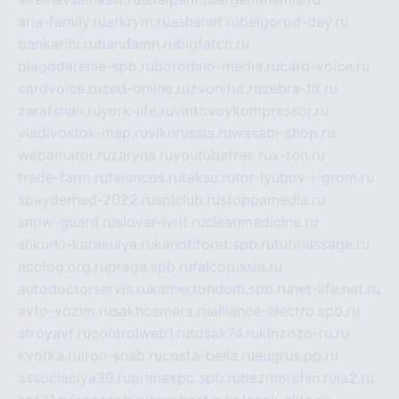
aria-family.ru
arkrym.ru
ashanet.ru
belgorod-day.ru
bankaribi.ru
bandamn.ru
bigfatcc.ru
blagodarenie-spb.ru
borodino-media.ru
card-voice.ru
cardvoice.ru
zed-online.ru
zvonitut.ru
zebra-tlt.ru
zarafshan.ru
york-life.ru
vintovoykompressor.ru
vladivostok-map.ru
vlknrussia.ru
wasabi-shop.ru
webamator.ru
zaryna.ru
youtubefree.ru
x-ton.ru
trade-farm.ru
tajuncos.ru
taksu.ru
tor-lyubov-i-grom.ru
spayderhed-2022.ru
splclub.ru
stoppamedia.ru
snow-guard.ru
slovar-ivrit.ru
cleanmedicine.ru
shkurki-karakulya.ru
kanotiforet.spb.ru
tutmassage.ru
ecolog.org.ru
praga.spb.ru
falcorussia.ru
autodoctorservis.ru
kamertondom.spb.ru
net-life.net.ru
avto-vozim.ru
sakhcamera.ru
alliance-electro.spb.ru
stroyavt.ru
controlweb1.ru
tdsak74.ru
kinzozo-ru.ru
kvotka.ru
iron-snab.ru
costa-bella.ru
eugrus.pp.ru
associaciya39.ru
primexpo.spb.ru
bezmorchin.ru
ia2.ru