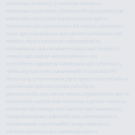
vilnerivne.com
bobry-2.ru
vtoroe-solnce.ru
nickysheen.ru
clockmir.ru
huntercraft.ru
стройокт.рф
webpixels.ru
pczz.msk.su
petrodvorets.spb.ru
nsintermed.spb.ru
avtovirazh-24.ru
jazzq.ru
czecot.ru
cruizi.spb.ru
spasskaya.spb.ru
kniris.ru
vkpeople.com
maminy-mysli.ru
arionorel.ru
khuseniosif.ru
dotmediacup.spb.ru
mebel-tiraspol.ru
all-books.biz
vmauto.spb.ru
shop-astyle.ru
derevo-s.ru
contrinform.ru
gutserial.ru
mdrussia.spb.ru
monod.ru
refine.org.ru
uk-krein.ru
kamensk61.ru
zooclub.info
filonov.org.ru
технокамск.рф
ra-spectr.ru
ooodriada.ru
promelmash.spb.ru
ixtys.spb.ru
fccity.ru
glamourstudio.spb.ru
kola-nature.org
spbmaster.spb.ru
musicoutlet.ru
china.msk.ru
bulldog.su
grimm-online.ru
outlander.net.ru
maga.spb.ru
anime-sell.ru
keseloy.ru
газприборсервис.рф
karmin.spb.ru
shekswood.ru
tischlermebel.ru
automall66.ru
mag-vladimir.ru
yardbar.ru
kiwitour.spb.ru
indesign.com.ru