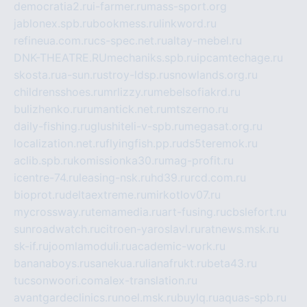
democratia2.ru
i-farmer.ru
mass-sport.org
jablonex.spb.ru
bookmess.ru
linkword.ru
refineua.com.ru
cs-spec.net.ru
altay-mebel.ru
DNK-THEATRE.RU
mechaniks.spb.ru
ipcamtechage.ru
skosta.ru
a-sun.ru
stroy-ldsp.ru
snowlands.org.ru
childrensshoes.ru
mrlizzy.ru
mebelsofiakrd.ru
bulizhenko.ru
rumantick.net.ru
mtszerno.ru
daily-fishing.ru
glushiteli-v-spb.ru
megasat.org.ru
localization.net.ru
flyingfish.pp.ru
ds5teremok.ru
aclib.spb.ru
komissionka30.ru
mag-profit.ru
icentre-74.ru
leasing-nsk.ru
hd39.ru
rcd.com.ru
bioprot.ru
deltaextreme.ru
mirkotlov07.ru
mycrossway.ru
temamedia.ru
art-fusing.ru
cbslefort.ru
sunroadwatch.ru
citroen-yaroslavl.ru
ratnews.msk.ru
sk-if.ru
joomlamoduli.ru
academic-work.ru
bananaboys.ru
sanekua.ru
lianafrukt.ru
beta43.ru
tucsonwoori.com
alex-translation.ru
avantgardeclinics.ru
noel.msk.ru
buylq.ru
aquas-spb.ru