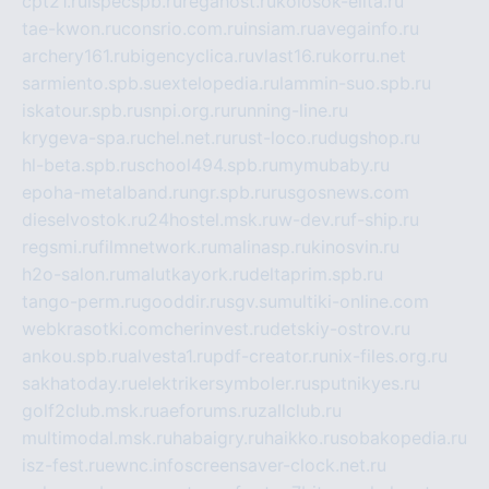
cpt21.ru
ispecspb.ru
regahost.ru
kolosok-elita.ru
tae-kwon.ru
consrio.com.ru
insiam.ru
avegainfo.ru
archery161.ru
bigencyclica.ru
vlast16.ru
korru.net
sarmiento.spb.su
extelopedia.ru
lammin-suo.spb.ru
iskatour.spb.ru
snpi.org.ru
running-line.ru
krygeva-spa.ru
chel.net.ru
rust-loco.ru
dugshop.ru
hl-beta.spb.ru
school494.spb.ru
mymubaby.ru
epoha-metalband.ru
ngr.spb.ru
rusgosnews.com
dieselvostok.ru
24hostel.msk.ru
w-dev.ru
f-ship.ru
regsmi.ru
filmnetwork.ru
malinasp.ru
kinosvin.ru
h2o-salon.ru
malutkayork.ru
deltaprim.spb.ru
tango-perm.ru
gooddir.ru
sgv.su
multiki-online.com
webkrasotki.com
cherinvest.ru
detskiy-ostrov.ru
ankou.spb.ru
alvesta1.ru
pdf-creator.ru
nix-files.org.ru
sakhatoday.ru
elektrikersymboler.ru
sputnikyes.ru
golf2club.msk.ru
aeforums.ru
zallclub.ru
multimodal.msk.ru
habaigry.ru
haikko.ru
sobakopedia.ru
isz-fest.ru
ewnc.info
screensaver-clock.net.ru