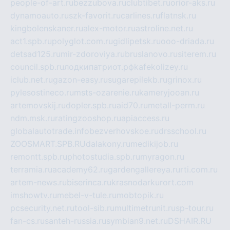
people-of-art.ru
bezzubova.ru
clubtibet.ru
orior-aks.ru
dynamoauto.ru
szk-favorit.ru
carlines.ru
flatnsk.ru
kingbolenskaner.ru
alex-motor.ru
astroline.net.ru
act1.spb.ru
polyglot.com.ru
gidlipetsk.ru
ooo-driada.ru
detsad125.ru
mir-zdoroviya.ru
bruslanovo.ru
siterem.ru
council.spb.ru
лодкипатриот.рф
kafekolizey.ru
iclub.net.ru
gazon-easy.ru
sugarepilekb.ru
grinox.ru
pylesostineco.ru
msts-ozarenie.ru
kameryjooan.ru
artemovskij.ru
dopler.spb.ru
aid70.ru
metall-perm.ru
ndm.msk.ru
ratingzooshop.ru
apiaccess.ru
globalautotrade.info
bezverhovskoe.ru
drsschool.ru
ZOOSMART.SPB.RU
dalakony.ru
medikijob.ru
remontt.spb.ru
photostudia.spb.ru
myragon.ru
terramia.ru
academy62.ru
gardengallereya.ru
rti.com.ru
artem-news.ru
biserinca.ru
krasnodarkurort.com
imshowtv.ru
mebel-v-tule.ru
mobtopik.ru
pcsecurity.net.ru
tool-sib.ru
multimetrunit.ru
sp-tour.ru
fan-cs.ru
santeh-russia.ru
symbian9.net.ru
DSHAIR.RU