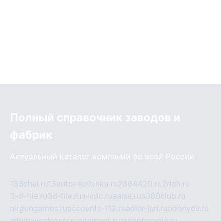
Полный справочник заводов и
фабрик
Актуальный каталог компаний по всей России
133chel.ru
13autor-kolonka.ru
2864420.ru
2rich.ru
3-d-file.ru
3d-file.ru
a-cdc.ru
aalse.ru
a380club.ru
airgungames.ru
accounts-112.ru
adler-jun.ru
adonyev.ru
alfeihavsalnassr.ru
altaipant.ru
argentinamia.ru