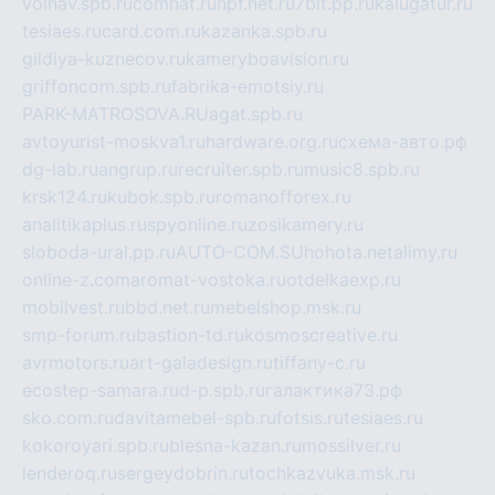
volnav.spb.ru
comnat.ru
npf.net.ru
7bit.pp.ru
kalugatur.ru
tesiaes.ru
card.com.ru
kazanka.spb.ru
gildiya-kuznecov.ru
kameryboavision.ru
griffoncom.spb.ru
fabrika-emotsiy.ru
PARK-MATROSOVA.RU
agat.spb.ru
avtoyurist-moskva1.ru
hardware.org.ru
схема-авто.рф
dg-lab.ru
angrup.ru
recruiter.spb.ru
music8.spb.ru
krsk124.ru
kubok.spb.ru
romanofforex.ru
analitikaplus.ru
spyonline.ru
zosikamery.ru
sloboda-ural.pp.ru
AUTO-COM.SU
hohota.net
alimy.ru
online-z.com
aromat-vostoka.ru
otdelkaexp.ru
mobilvest.ru
bbd.net.ru
mebelshop.msk.ru
smp-forum.ru
bastion-td.ru
kosmoscreative.ru
avrmotors.ru
art-galadesign.ru
tiffany-c.ru
ecostep-samara.ru
d-p.spb.ru
галактика73.рф
sko.com.ru
davitamebel-spb.ru
fotsis.ru
tesiaes.ru
kokoroyari.spb.ru
blesna-kazan.ru
mossilver.ru
lenderoq.ru
sergeydobrin.ru
tochkazvuka.msk.ru