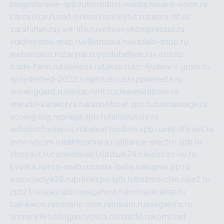
blagodarenie-spb.ru
borodino-media.ru
card-voice.ru
cardvoice.ru
zed-online.ru
zvonitut.ru
zebra-tlt.ru
zarafshan.ru
york-life.ru
vintovoykompressor.ru
vladivostok-map.ru
vlknrussia.ru
wasabi-shop.ru
webamator.ru
zaryna.ru
youtubefree.ru
x-ton.ru
trade-farm.ru
tajuncos.ru
taksu.ru
tor-lyubov-i-grom.ru
spayderhed-2022.ru
splclub.ru
stoppamedia.ru
snow-guard.ru
slovar-ivrit.ru
cleanmedicine.ru
shkurki-karakulya.ru
kanotiforet.spb.ru
tutmassage.ru
ecolog.org.ru
praga.spb.ru
falcorussia.ru
autodoctorservis.ru
kamertondom.spb.ru
net-life.net.ru
avto-vozim.ru
sakhcamera.ru
alliance-electro.spb.ru
stroyavt.ru
controlweb1.ru
tdsak74.ru
kinzozo-ru.ru
kvotka.ru
iron-snab.ru
costa-bella.ru
eugrus.pp.ru
associaciya39.ru
primexpo.spb.ru
bezmorchin.ru
ia2.ru
cpt21.ru
ispecspb.ru
regahost.ru
kolosok-elita.ru
tae-kwon.ru
consrio.com.ru
insiam.ru
avegainfo.ru
archery161.ru
bigencyclica.ru
vlast16.ru
korru.net