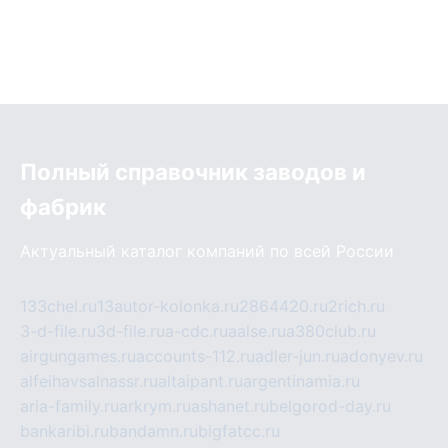
Полный справочник заводов и
фабрик
Актуальный каталог компаний по всей России
133chel.ru
13autor-kolonka.ru
2864420.ru
2rich.ru
3-d-file.ru
3d-file.ru
a-cdc.ru
aalse.ru
a380club.ru
airgungames.ru
accounts-112.ru
adler-jun.ru
adonyev.ru
alfeihavsalnassr.ru
altaipant.ru
argentinamia.ru
aria-family.ru
arkrym.ru
ashanet.ru
belgorod-day.ru
bankaribi.ru
bandamn.ru
bigfatcc.ru