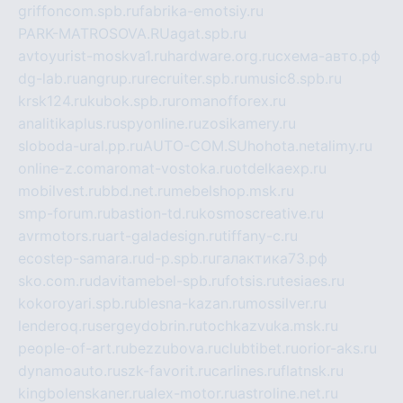
griffoncom.spb.ru
fabrika-emotsiy.ru
PARK-MATROSOVA.RU
agat.spb.ru
avtoyurist-moskva1.ru
hardware.org.ru
схема-авто.рф
dg-lab.ru
angrup.ru
recruiter.spb.ru
music8.spb.ru
krsk124.ru
kubok.spb.ru
romanofforex.ru
analitikaplus.ru
spyonline.ru
zosikamery.ru
sloboda-ural.pp.ru
AUTO-COM.SU
hohota.net
alimy.ru
online-z.com
aromat-vostoka.ru
otdelkaexp.ru
mobilvest.ru
bbd.net.ru
mebelshop.msk.ru
smp-forum.ru
bastion-td.ru
kosmoscreative.ru
avrmotors.ru
art-galadesign.ru
tiffany-c.ru
ecostep-samara.ru
d-p.spb.ru
галактика73.рф
sko.com.ru
davitamebel-spb.ru
fotsis.ru
tesiaes.ru
kokoroyari.spb.ru
blesna-kazan.ru
mossilver.ru
lenderoq.ru
sergeydobrin.ru
tochkazvuka.msk.ru
people-of-art.ru
bezzubova.ru
clubtibet.ru
orior-aks.ru
dynamoauto.ru
szk-favorit.ru
carlines.ru
flatnsk.ru
kingbolenskaner.ru
alex-motor.ru
astroline.net.ru