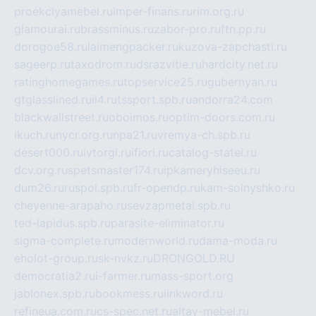
proekciyamebel.ru
imper-finans.ru
rim.org.ru
glamourai.ru
brassminus.ru
zabor-pro.ru
ftn.pp.ru
dorogoe58.ru
laimengpacker.ru
kuzova-zapchasti.ru
sageerp.ru
taxodrom.ru
dsrazvitie.ru
hardcity.net.ru
ratinghomegames.ru
topservice25.ru
gubernyan.ru
gtglasslined.ru
ii4.ru
tssport.spb.ru
andorra24.com
blackwallstreet.ru
oboimos.ru
optim-doors.com.ru
ikuch.ru
nycr.org.ru
npa21.ru
vremya-ch.spb.ru
desert000.ru
ivtorgi.ru
ifiori.ru
catalog-statei.ru
dcv.org.ru
spetsmaster174.ru
ipkameryhiseeu.ru
dum26.ru
ruspol.spb.ru
fr-opendp.ru
kam-solnyshko.ru
cheyenne-arapaho.ru
sevzapmetal.spb.ru
ted-lapidus.spb.ru
parasite-eliminator.ru
sigma-complete.ru
modernworld.ru
dama-moda.ru
eholot-group.ru
sk-nvkz.ru
DRONGOLD.RU
democratia2.ru
i-farmer.ru
mass-sport.org
jablonex.spb.ru
bookmess.ru
linkword.ru
refineua.com.ru
cs-spec.net.ru
altay-mebel.ru