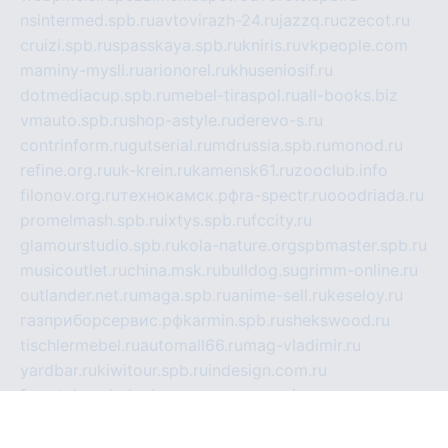
nsintermed.spb.ru
avtovirazh-24.ru
jazzq.ru
czecot.ru
cruizi.spb.ru
spasskaya.spb.ru
kniris.ru
vkpeople.com
maminy-mysli.ru
arionorel.ru
khuseniosif.ru
dotmediacup.spb.ru
mebel-tiraspol.ru
all-books.biz
vmauto.spb.ru
shop-astyle.ru
derevo-s.ru
contrinform.ru
gutserial.ru
mdrussia.spb.ru
monod.ru
refine.org.ru
uk-krein.ru
kamensk61.ru
zooclub.info
filonov.org.ru
технокамск.рф
ra-spectr.ru
ooodriada.ru
promelmash.spb.ru
ixtys.spb.ru
fccity.ru
glamourstudio.spb.ru
kola-nature.org
spbmaster.spb.ru
musicoutlet.ru
china.msk.ru
bulldog.su
grimm-online.ru
outlander.net.ru
maga.spb.ru
anime-sell.ru
keseloy.ru
газприборсервис.рф
karmin.spb.ru
shekswood.ru
tischlermebel.ru
automall66.ru
mag-vladimir.ru
yardbar.ru
kiwitour.spb.ru
indesign.com.ru
freestylemebel.ru
bany-samara.ru
rsei.ru
naidisvoyput.ru
mgsn-invest.ru
ipkamerasannce.ru
alicante-house.ru
ibelka74.ru
cozyhouse.info