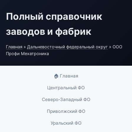
Полный справочник
заводов и фабрик
Главная
»
Дальневосточный федеральный округ
» ООО
Профи Мехатроника
🏠 Главная
Центральный ФО
Северо-Западный ФО
Приволжский ФО
Уральский ФО