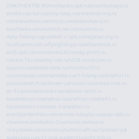
DNK-THEATRE.RU
mechaniks.spb.ru
ipcamtechage.ru
skosta.ru
a-sun.ru
stroy-ldsp.ru
snowlands.org.ru
childrensshoes.ru
mrlizzy.ru
mebelsofiakrd.ru
bulizhenko.ru
rumantick.net.ru
mtszerno.ru
daily-fishing.ru
glushiteli-v-spb.ru
megasat.org.ru
localization.net.ru
flyingfish.pp.ru
ds5teremok.ru
aclib.spb.ru
komissionka30.ru
mag-profit.ru
icentre-74.ru
leasing-nsk.ru
hd39.ru
rcd.com.ru
bioprot.ru
deltaextreme.ru
mirkotlov07.ru
mycrossway.ru
temamedia.ru
art-fusing.ru
cbslefort.ru
sunroadwatch.ru
citroen-yaroslavl.ru
ratnews.msk.ru
sk-if.ru
joomlamoduli.ru
academic-work.ru
bananaboys.ru
sanekua.ru
lianafrukt.ru
beta43.ru
tucsonwoori.com
alex-translation.ru
avantgardeclinics.ru
noel.msk.ru
buylq.ru
aquas-spb.ru
vilnerivne.com
bobry-2.ru
vtoroe-solnce.ru
nickysheen.ru
clockmir.ru
huntercraft.ru
стройокт.рф
webpixels.ru
pczz.msk.su
petrodvorets.spb.ru