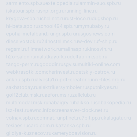
sarmiento.spb.su
extelopedia.ru
lammin-suo.spb.ru
iskatour.spb.ru
snpi.org.ru
running-line.ru
krygeva-spa.ru
chel.net.ru
rust-loco.ru
dugshop.ru
hl-beta.spb.ru
school494.spb.ru
mymubaby.ru
epoha-metalband.ru
ngr.spb.ru
rusgosnews.com
dieselvostok.ru
24hostel.msk.ru
w-dev.ru
f-ship.ru
regsmi.ru
filmnetwork.ru
malinasp.ru
kinosvin.ru
h2o-salon.ru
malutkayork.ru
deltaprim.spb.ru
tango-perm.ru
gooddir.ru
sgv.su
multiki-online.com
webkrasotki.com
cherinvest.ru
detskiy-ostrov.ru
ankou.spb.ru
alvesta1.ru
pdf-creator.ru
nix-files.org.ru
sakhatoday.ru
elektrikersymboler.ru
sputnikyes.ru
golf2club.msk.ru
aeforums.ru
zallclub.ru
multimodal.msk.ru
habaigry.ru
haikko.ru
sobakopedia.ru
isz-fest.ru
ewnc.info
screensaver-clock.net.ru
volnav.spb.ru
comnat.ru
npf.net.ru
7bit.pp.ru
kalugatur.ru
tesiaes.ru
card.com.ru
kazanka.spb.ru
gildiya-kuznecov.ru
kameryboavision.ru