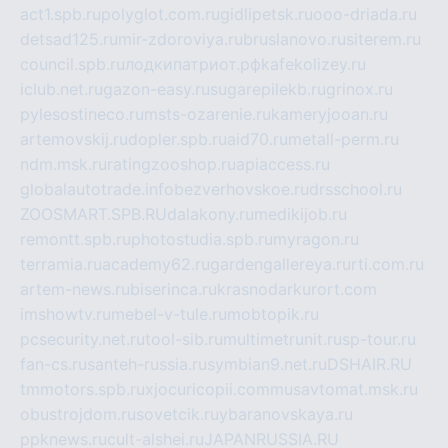
act1.spb.ru
polyglot.com.ru
gidlipetsk.ru
ooo-driada.ru
detsad125.ru
mir-zdoroviya.ru
bruslanovo.ru
siterem.ru
council.spb.ru
лодкипатриот.рф
kafekolizey.ru
iclub.net.ru
gazon-easy.ru
sugarepilekb.ru
grinox.ru
pylesostineco.ru
msts-ozarenie.ru
kameryjooan.ru
artemovskij.ru
dopler.spb.ru
aid70.ru
metall-perm.ru
ndm.msk.ru
ratingzooshop.ru
apiaccess.ru
globalautotrade.info
bezverhovskoe.ru
drsschool.ru
ZOOSMART.SPB.RU
dalakony.ru
medikijob.ru
remontt.spb.ru
photostudia.spb.ru
myragon.ru
terramia.ru
academy62.ru
gardengallereya.ru
rti.com.ru
artem-news.ru
biserinca.ru
krasnodarkurort.com
imshowtv.ru
mebel-v-tule.ru
mobtopik.ru
pcsecurity.net.ru
tool-sib.ru
multimetrunit.ru
sp-tour.ru
fan-cs.ru
santeh-russia.ru
symbian9.net.ru
DSHAIR.RU
tmmotors.spb.ru
xjocuricopii.com
musavtomat.msk.ru
obustrojdom.ru
sovetcik.ru
ybaranovskaya.ru
ppknews.ru
cult-alshei.ru
JAPANRUSSIA.RU