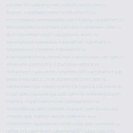
icentre-74.ru
leasing-nsk.ru
hd39.ru
rcd.com.ru
bioprot.ru
deltaextreme.ru
mirkotlov07.ru
mycrossway.ru
temamedia.ru
art-fusing.ru
cbslefort.ru
sunroadwatch.ru
citroen-yaroslavl.ru
ratnews.msk.ru
sk-if.ru
joomlamoduli.ru
academic-work.ru
bananaboys.ru
sanekua.ru
lianafrukt.ru
beta43.ru
tucsonwoori.com
alex-translation.ru
avantgardeclinics.ru
noel.msk.ru
buylq.ru
aquas-spb.ru
vilnerivne.com
bobry-2.ru
vtoroe-solnce.ru
nickysheen.ru
clockmir.ru
huntercraft.ru
стройокт.рф
webpixels.ru
pczz.msk.su
petrodvorets.spb.ru
nsintermed.spb.ru
avtovirazh-24.ru
jazzq.ru
czecot.ru
cruizi.spb.ru
spasskaya.spb.ru
kniris.ru
vkpeople.com
maminy-mysli.ru
arionorel.ru
khuseniosif.ru
dotmediacup.spb.ru
mebel-tiraspol.ru
all-books.biz
vmauto.spb.ru
shop-astyle.ru
derevo-s.ru
contrinform.ru
gutserial.ru
mdrussia.spb.ru
monod.ru
refine.org.ru
uk-krein.ru
kamensk61.ru
zooclub.info