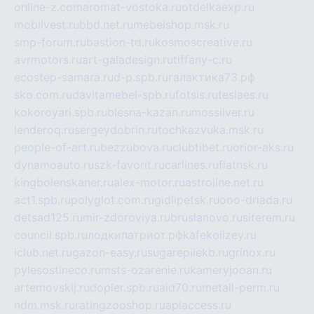
online-z.com
aromat-vostoka.ru
otdelkaexp.ru
mobilvest.ru
bbd.net.ru
mebelshop.msk.ru
smp-forum.ru
bastion-td.ru
kosmoscreative.ru
avrmotors.ru
art-galadesign.ru
tiffany-c.ru
ecostep-samara.ru
d-p.spb.ru
галактика73.рф
sko.com.ru
davitamebel-spb.ru
fotsis.ru
tesiaes.ru
kokoroyari.spb.ru
blesna-kazan.ru
mossilver.ru
lenderoq.ru
sergeydobrin.ru
tochkazvuka.msk.ru
people-of-art.ru
bezzubova.ru
clubtibet.ru
orior-aks.ru
dynamoauto.ru
szk-favorit.ru
carlines.ru
flatnsk.ru
kingbolenskaner.ru
alex-motor.ru
astroline.net.ru
act1.spb.ru
polyglot.com.ru
gidlipetsk.ru
ooo-driada.ru
detsad125.ru
mir-zdoroviya.ru
bruslanovo.ru
siterem.ru
council.spb.ru
лодкипатриот.рф
kafekolizey.ru
iclub.net.ru
gazon-easy.ru
sugarepilekb.ru
grinox.ru
pylesostineco.ru
msts-ozarenie.ru
kameryjooan.ru
artemovskij.ru
dopler.spb.ru
aid70.ru
metall-perm.ru
ndm.msk.ru
ratingzooshop.ru
apiaccess.ru