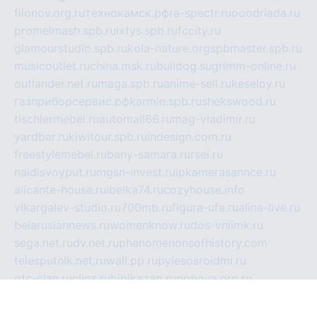
filonov.org.ru
технокамск.рф
ra-spectr.ru
ooodriada.ru
promelmash.spb.ru
ixtys.spb.ru
fccity.ru
glamourstudio.spb.ru
kola-nature.org
spbmaster.spb.ru
musicoutlet.ru
china.msk.ru
bulldog.su
grimm-online.ru
outlander.net.ru
maga.spb.ru
anime-sell.ru
keseloy.ru
газприборсервис.рф
karmin.spb.ru
shekswood.ru
tischlermebel.ru
automall66.ru
mag-vladimir.ru
yardbar.ru
kiwitour.spb.ru
indesign.com.ru
freestylemebel.ru
bany-samara.ru
rsei.ru
naidisvoyput.ru
mgsn-invest.ru
ipkamerasannce.ru
alicante-house.ru
ibelka74.ru
cozyhouse.info
vlkargalev-studio.ru
700mb.ru
figura-ufa.ru
alina-live.ru
belarusiannews.ru
womenknow.ru
dos-vniimk.ru
sega.net.ru
dv.net.ru
phenomenonsofhistory.com
telesputnik.net.ru
wall.pp.ru
pylesosroidmi.ru
gtc-clan.ru
cligs.ru
bibikazap.ru
popova.org.ru
netwhistler.spb.ru
bellvil.ru
bonzon.ru
iss-vladik.ru
defiparis.net.ru
las-gryzas.ru
amku.ru