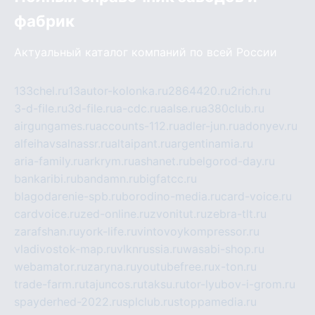
фабрик
Актуальный каталог компаний по всей России
133chel.ru
13autor-kolonka.ru
2864420.ru
2rich.ru
3-d-file.ru
3d-file.ru
a-cdc.ru
aalse.ru
a380club.ru
airgungames.ru
accounts-112.ru
adler-jun.ru
adonyev.ru
alfeihavsalnassr.ru
altaipant.ru
argentinamia.ru
aria-family.ru
arkrym.ru
ashanet.ru
belgorod-day.ru
bankaribi.ru
bandamn.ru
bigfatcc.ru
blagodarenie-spb.ru
borodino-media.ru
card-voice.ru
cardvoice.ru
zed-online.ru
zvonitut.ru
zebra-tlt.ru
zarafshan.ru
york-life.ru
vintovoykompressor.ru
vladivostok-map.ru
vlknrussia.ru
wasabi-shop.ru
webamator.ru
zaryna.ru
youtubefree.ru
x-ton.ru
trade-farm.ru
tajuncos.ru
taksu.ru
tor-lyubov-i-grom.ru
spayderhed-2022.ru
splclub.ru
stoppamedia.ru