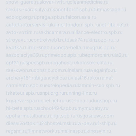
snow-guard.ru
slovar-ivrit.ru
cleanmedicine.ru
shkurki-karakulya.ru
kanotiforet.spb.ru
tutmassage.ru
ecolog.org.ru
praga.spb.ru
falcorussia.ru
autodoctorservis.ru
kamertondom.spb.ru
net-life.net.ru
avto-vozim.ru
sakhcamera.ru
alliance-electro.spb.ru
stroyavt.ru
controlweb1.ru
tdsak74.ru
kinzozo-ru.ru
kvotka.ru
iron-snab.ru
costa-bella.ru
eugrus.pp.ru
associaciya39.ru
primexpo.spb.ru
bezmorchin.ru
ia2.ru
cpt21.ru
ispecspb.ru
regahost.ru
kolosok-elita.ru
tae-kwon.ru
consrio.com.ru
insiam.ru
avegainfo.ru
archery161.ru
bigencyclica.ru
vlast16.ru
korru.net
sarmiento.spb.su
extelopedia.ru
lammin-suo.spb.ru
iskatour.spb.ru
snpi.org.ru
running-line.ru
krygeva-spa.ru
chel.net.ru
rust-loco.ru
dugshop.ru
hl-beta.spb.ru
school494.spb.ru
mymubaby.ru
epoha-metalband.ru
ngr.spb.ru
rusgosnews.com
dieselvostok.ru
24hostel.msk.ru
w-dev.ru
f-ship.ru
regsmi.ru
filmnetwork.ru
malinasp.ru
kinosvin.ru