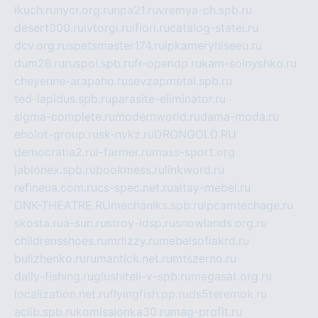
ikuch.ru
nycr.org.ru
npa21.ru
vremya-ch.spb.ru
desert000.ru
ivtorgi.ru
ifiori.ru
catalog-statei.ru
dcv.org.ru
spetsmaster174.ru
ipkameryhiseeu.ru
dum26.ru
ruspol.spb.ru
fr-opendp.ru
kam-solnyshko.ru
cheyenne-arapaho.ru
sevzapmetal.spb.ru
ted-lapidus.spb.ru
parasite-eliminator.ru
sigma-complete.ru
modernworld.ru
dama-moda.ru
eholot-group.ru
sk-nvkz.ru
DRONGOLD.RU
democratia2.ru
i-farmer.ru
mass-sport.org
jablonex.spb.ru
bookmess.ru
linkword.ru
refineua.com.ru
cs-spec.net.ru
altay-mebel.ru
DNK-THEATRE.RU
mechaniks.spb.ru
ipcamtechage.ru
skosta.ru
a-sun.ru
stroy-ldsp.ru
snowlands.org.ru
childrensshoes.ru
mrlizzy.ru
mebelsofiakrd.ru
bulizhenko.ru
rumantick.net.ru
mtszerno.ru
daily-fishing.ru
glushiteli-v-spb.ru
megasat.org.ru
localization.net.ru
flyingfish.pp.ru
ds5teremok.ru
aclib.spb.ru
komissionka30.ru
mag-profit.ru