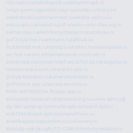
h2o-salon.ru
malutkayork.ru
deltaprim.spb.ru
tango-perm.ru
gooddir.ru
sgv.su
multiki-online.com
webkrasotki.com
cherinvest.ru
detskiy-ostrov.ru
ankou.spb.ru
alvesta1.ru
pdf-creator.ru
nix-files.org.ru
sakhatoday.ru
elektrikersymboler.ru
sputnikyes.ru
golf2club.msk.ru
aeforums.ru
zallclub.ru
multimodal.msk.ru
habaigry.ru
haikko.ru
sobakopedia.ru
isz-fest.ru
ewnc.info
screensaver-clock.net.ru
volnav.spb.ru
comnat.ru
npf.net.ru
7bit.pp.ru
kalugatur.ru
tesiaes.ru
card.com.ru
kazanka.spb.ru
gildiya-kuznecov.ru
kameryboavision.ru
griffoncom.spb.ru
fabrika-emotsiy.ru
PARK-MATROSOVA.RU
agat.spb.ru
avtoyurist-moskva1.ru
hardware.org.ru
схема-авто.рф
dg-lab.ru
angrup.ru
recruiter.spb.ru
music8.spb.ru
krsk124.ru
kubok.spb.ru
romanofforex.ru
analitikaplus.ru
spyonline.ru
zosikamery.ru
sloboda-ural.pp.ru
AUTO-COM.SU
hohota.net
alimy.ru