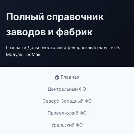
Полный справочник
заводов и фабрик
Главная
»
Дальневосточный федеральный округ
» ПК
Модуль ПроМаш
🏠 Главная
Центральный ФО
Северо-Западный ФО
Приволжский ФО
Уральский ФО