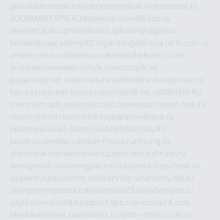
globalautotrade.info
bezverhovskoe.ru
drsschool.ru
ZOOSMART.SPB.RU
dalakony.ru
medikijob.ru
remontt.spb.ru
photostudia.spb.ru
myragon.ru
terramia.ru
academy62.ru
gardengallereya.ru
rti.com.ru
artem-news.ru
biserinca.ru
krasnodarkurort.com
imshowtv.ru
mebel-v-tule.ru
mobtopik.ru
pcsecurity.net.ru
tool-sib.ru
multimetrunit.ru
sp-tour.ru
fan-cs.ru
santeh-russia.ru
symbian9.net.ru
DSHAIR.RU
tmmotors.spb.ru
xjocuricopii.com
musavtomat.msk.ru
obustrojdom.ru
sovetcik.ru
ybaranovskaya.ru
ppknews.ru
cult-alshei.ru
JAPANRUSSIA.RU
proekciyamebel.ru
imper-finans.ru
rim.org.ru
glamourai.ru
brassminus.ru
zabor-pro.ru
ftn.pp.ru
dorogoe58.ru
laimengpacker.ru
kuzova-zapchasti.ru
sageerp.ru
taxodrom.ru
dsrazvitie.ru
hardcity.net.ru
ratinghomegames.ru
topservice25.ru
gubernyan.ru
gtglasslined.ru
ii4.ru
tssport.spb.ru
andorra24.com
blackwallstreet.ru
oboimos.ru
optim-doors.com.ru