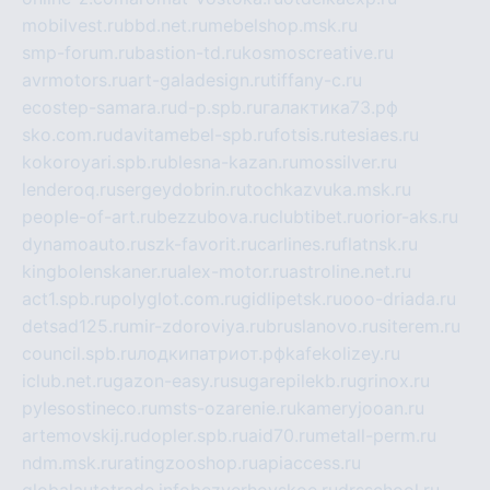
mobilvest.ru
bbd.net.ru
mebelshop.msk.ru
smp-forum.ru
bastion-td.ru
kosmoscreative.ru
avrmotors.ru
art-galadesign.ru
tiffany-c.ru
ecostep-samara.ru
d-p.spb.ru
галактика73.рф
sko.com.ru
davitamebel-spb.ru
fotsis.ru
tesiaes.ru
kokoroyari.spb.ru
blesna-kazan.ru
mossilver.ru
lenderoq.ru
sergeydobrin.ru
tochkazvuka.msk.ru
people-of-art.ru
bezzubova.ru
clubtibet.ru
orior-aks.ru
dynamoauto.ru
szk-favorit.ru
carlines.ru
flatnsk.ru
kingbolenskaner.ru
alex-motor.ru
astroline.net.ru
act1.spb.ru
polyglot.com.ru
gidlipetsk.ru
ooo-driada.ru
detsad125.ru
mir-zdoroviya.ru
bruslanovo.ru
siterem.ru
council.spb.ru
лодкипатриот.рф
kafekolizey.ru
iclub.net.ru
gazon-easy.ru
sugarepilekb.ru
grinox.ru
pylesostineco.ru
msts-ozarenie.ru
kameryjooan.ru
artemovskij.ru
dopler.spb.ru
aid70.ru
metall-perm.ru
ndm.msk.ru
ratingzooshop.ru
apiaccess.ru
globalautotrade.info
bezverhovskoe.ru
drsschool.ru