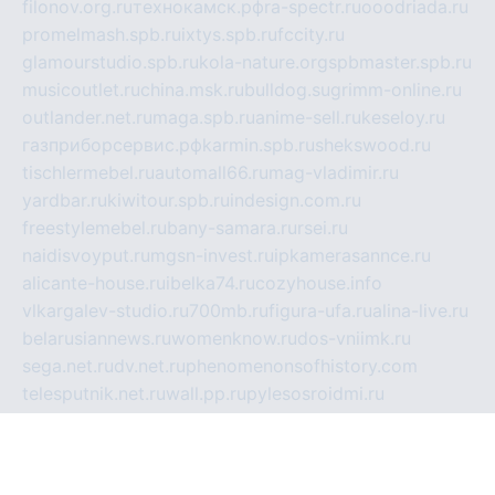
filonov.org.ru
технокамск.рф
ra-spectr.ru
ooodriada.ru
promelmash.spb.ru
ixtys.spb.ru
fccity.ru
glamourstudio.spb.ru
kola-nature.org
spbmaster.spb.ru
musicoutlet.ru
china.msk.ru
bulldog.su
grimm-online.ru
outlander.net.ru
maga.spb.ru
anime-sell.ru
keseloy.ru
газприборсервис.рф
karmin.spb.ru
shekswood.ru
tischlermebel.ru
automall66.ru
mag-vladimir.ru
yardbar.ru
kiwitour.spb.ru
indesign.com.ru
freestylemebel.ru
bany-samara.ru
rsei.ru
naidisvoyput.ru
mgsn-invest.ru
ipkamerasannce.ru
alicante-house.ru
ibelka74.ru
cozyhouse.info
vlkargalev-studio.ru
700mb.ru
figura-ufa.ru
alina-live.ru
belarusiannews.ru
womenknow.ru
dos-vniimk.ru
sega.net.ru
dv.net.ru
phenomenonsofhistory.com
telesputnik.net.ru
wall.pp.ru
pylesosroidmi.ru
gtc-clan.ru
cligs.ru
bibikazap.ru
popova.org.ru
netwhistler.spb.ru
bellvil.ru
bonzon.ru
iss-vladik.ru
defiparis.net.ru
las-gryzas.ru
amku.ru