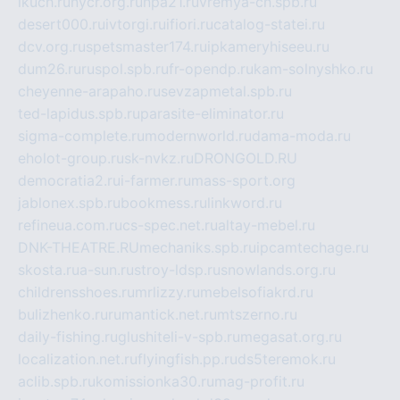
ikuch.ru
nycr.org.ru
npa21.ru
vremya-ch.spb.ru
desert000.ru
ivtorgi.ru
ifiori.ru
catalog-statei.ru
dcv.org.ru
spetsmaster174.ru
ipkameryhiseeu.ru
dum26.ru
ruspol.spb.ru
fr-opendp.ru
kam-solnyshko.ru
cheyenne-arapaho.ru
sevzapmetal.spb.ru
ted-lapidus.spb.ru
parasite-eliminator.ru
sigma-complete.ru
modernworld.ru
dama-moda.ru
eholot-group.ru
sk-nvkz.ru
DRONGOLD.RU
democratia2.ru
i-farmer.ru
mass-sport.org
jablonex.spb.ru
bookmess.ru
linkword.ru
refineua.com.ru
cs-spec.net.ru
altay-mebel.ru
DNK-THEATRE.RU
mechaniks.spb.ru
ipcamtechage.ru
skosta.ru
a-sun.ru
stroy-ldsp.ru
snowlands.org.ru
childrensshoes.ru
mrlizzy.ru
mebelsofiakrd.ru
bulizhenko.ru
rumantick.net.ru
mtszerno.ru
daily-fishing.ru
glushiteli-v-spb.ru
megasat.org.ru
localization.net.ru
flyingfish.pp.ru
ds5teremok.ru
aclib.spb.ru
komissionka30.ru
mag-profit.ru