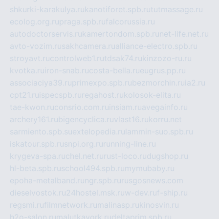
shkurki-karakulya.ru
kanotiforet.spb.ru
tutmassage.ru
ecolog.org.ru
praga.spb.ru
falcorussia.ru
autodoctorservis.ru
kamertondom.spb.ru
net-life.net.ru
avto-vozim.ru
sakhcamera.ru
alliance-electro.spb.ru
stroyavt.ru
controlweb1.ru
tdsak74.ru
kinzozo-ru.ru
kvotka.ru
iron-snab.ru
costa-bella.ru
eugrus.pp.ru
associaciya39.ru
primexpo.spb.ru
bezmorchin.ru
ia2.ru
cpt21.ru
ispecspb.ru
regahost.ru
kolosok-elita.ru
tae-kwon.ru
consrio.com.ru
insiam.ru
avegainfo.ru
archery161.ru
bigencyclica.ru
vlast16.ru
korru.net
sarmiento.spb.su
extelopedia.ru
lammin-suo.spb.ru
iskatour.spb.ru
snpi.org.ru
running-line.ru
krygeva-spa.ru
chel.net.ru
rust-loco.ru
dugshop.ru
hl-beta.spb.ru
school494.spb.ru
mymubaby.ru
epoha-metalband.ru
ngr.spb.ru
rusgosnews.com
dieselvostok.ru
24hostel.msk.ru
w-dev.ru
f-ship.ru
regsmi.ru
filmnetwork.ru
malinasp.ru
kinosvin.ru
h2o-salon.ru
malutkayork.ru
deltaprim.spb.ru