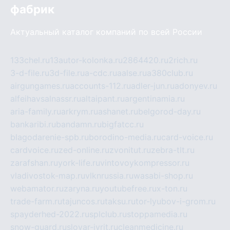
фабрик
Актуальный каталог компаний по всей России
133chel.ru
13autor-kolonka.ru
2864420.ru
2rich.ru
3-d-file.ru
3d-file.ru
a-cdc.ru
aalse.ru
a380club.ru
airgungames.ru
accounts-112.ru
adler-jun.ru
adonyev.ru
alfeihavsalnassr.ru
altaipant.ru
argentinamia.ru
aria-family.ru
arkrym.ru
ashanet.ru
belgorod-day.ru
bankaribi.ru
bandamn.ru
bigfatcc.ru
blagodarenie-spb.ru
borodino-media.ru
card-voice.ru
cardvoice.ru
zed-online.ru
zvonitut.ru
zebra-tlt.ru
zarafshan.ru
york-life.ru
vintovoykompressor.ru
vladivostok-map.ru
vlknrussia.ru
wasabi-shop.ru
webamator.ru
zaryna.ru
youtubefree.ru
x-ton.ru
trade-farm.ru
tajuncos.ru
taksu.ru
tor-lyubov-i-grom.ru
spayderhed-2022.ru
splclub.ru
stoppamedia.ru
snow-guard.ru
slovar-ivrit.ru
cleanmedicine.ru