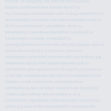
icentre-74.ru
leasing-nsk.ru
hd39.ru
rcd.com.ru
bioprot.ru
deltaextreme.ru
mirkotlov07.ru
mycrossway.ru
temamedia.ru
art-fusing.ru
cbslefort.ru
sunroadwatch.ru
citroen-yaroslavl.ru
ratnews.msk.ru
sk-if.ru
joomlamoduli.ru
academic-work.ru
bananaboys.ru
sanekua.ru
lianafrukt.ru
beta43.ru
tucsonwoori.com
alex-translation.ru
avantgardeclinics.ru
noel.msk.ru
buylq.ru
aquas-spb.ru
vilnerivne.com
bobry-2.ru
vtoroe-solnce.ru
nickysheen.ru
clockmir.ru
huntercraft.ru
стройокт.рф
webpixels.ru
pczz.msk.su
petrodvorets.spb.ru
nsintermed.spb.ru
avtovirazh-24.ru
jazzq.ru
czecot.ru
cruizi.spb.ru
spasskaya.spb.ru
kniris.ru
vkpeople.com
maminy-mysli.ru
arionorel.ru
khuseniosif.ru
dotmediacup.spb.ru
mebel-tiraspol.ru
all-books.biz
vmauto.spb.ru
shop-astyle.ru
derevo-s.ru
contrinform.ru
gutserial.ru
mdrussia.spb.ru
monod.ru
refine.org.ru
uk-krein.ru
kamensk61.ru
zooclub.info