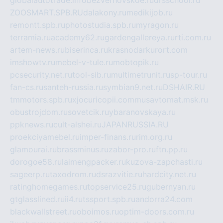
ZOOSMART.SPB.RU
dalakony.ru
medikijob.ru
remontt.spb.ru
photostudia.spb.ru
myragon.ru
terramia.ru
academy62.ru
gardengallereya.ru
rti.com.ru
artem-news.ru
biserinca.ru
krasnodarkurort.com
imshowtv.ru
mebel-v-tule.ru
mobtopik.ru
pcsecurity.net.ru
tool-sib.ru
multimetrunit.ru
sp-tour.ru
fan-cs.ru
santeh-russia.ru
symbian9.net.ru
DSHAIR.RU
tmmotors.spb.ru
xjocuricopii.com
musavtomat.msk.ru
obustrojdom.ru
sovetcik.ru
ybaranovskaya.ru
ppknews.ru
cult-alshei.ru
JAPANRUSSIA.RU
proekciyamebel.ru
imper-finans.ru
rim.org.ru
glamourai.ru
brassminus.ru
zabor-pro.ru
ftn.pp.ru
dorogoe58.ru
laimengpacker.ru
kuzova-zapchasti.ru
sageerp.ru
taxodrom.ru
dsrazvitie.ru
hardcity.net.ru
ratinghomegames.ru
topservice25.ru
gubernyan.ru
gtglasslined.ru
ii4.ru
tssport.spb.ru
andorra24.com
blackwallstreet.ru
oboimos.ru
optim-doors.com.ru