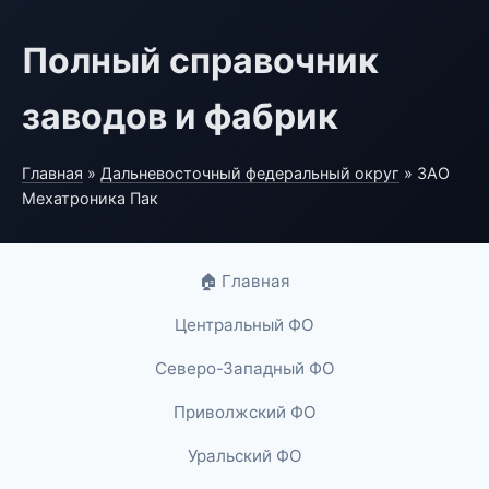
Полный справочник
заводов и фабрик
Главная
»
Дальневосточный федеральный округ
» ЗАО
Мехатроника Пак
🏠 Главная
Центральный ФО
Северо-Западный ФО
Приволжский ФО
Уральский ФО