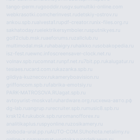
tango-perm.ru
gooddir.ru
sgv.su
multiki-online.com
webkrasotki.com
cherinvest.ru
detskiy-ostrov.ru
ankou.spb.ru
alvesta1.ru
pdf-creator.ru
nix-files.org.ru
sakhatoday.ru
elektrikersymboler.ru
sputnikyes.ru
golf2club.msk.ru
aeforums.ru
zallclub.ru
multimodal.msk.ru
habaigry.ru
haikko.ru
sobakopedia.ru
isz-fest.ru
ewnc.info
screensaver-clock.net.ru
volnav.spb.ru
comnat.ru
npf.net.ru
7bit.pp.ru
kalugatur.ru
tesiaes.ru
card.com.ru
kazanka.spb.ru
gildiya-kuznecov.ru
kameryboavision.ru
griffoncom.spb.ru
fabrika-emotsiy.ru
PARK-MATROSOVA.RU
agat.spb.ru
avtoyurist-moskva1.ru
hardware.org.ru
схема-авто.рф
dg-lab.ru
angrup.ru
recruiter.spb.ru
music8.spb.ru
krsk124.ru
kubok.spb.ru
romanofforex.ru
analitikaplus.ru
spyonline.ru
zosikamery.ru
sloboda-ural.pp.ru
AUTO-COM.SU
hohota.net
alimy.ru
online-z.com
aromat-vostoka.ru
otdelkaexp.ru