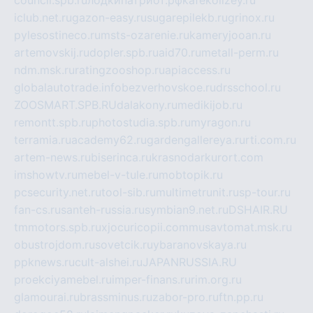
council.spb.ru
лодкипатриот.рф
kafekolizey.ru
iclub.net.ru
gazon-easy.ru
sugarepilekb.ru
grinox.ru
pylesostineco.ru
msts-ozarenie.ru
kameryjooan.ru
artemovskij.ru
dopler.spb.ru
aid70.ru
metall-perm.ru
ndm.msk.ru
ratingzooshop.ru
apiaccess.ru
globalautotrade.info
bezverhovskoe.ru
drsschool.ru
ZOOSMART.SPB.RU
dalakony.ru
medikijob.ru
remontt.spb.ru
photostudia.spb.ru
myragon.ru
terramia.ru
academy62.ru
gardengallereya.ru
rti.com.ru
artem-news.ru
biserinca.ru
krasnodarkurort.com
imshowtv.ru
mebel-v-tule.ru
mobtopik.ru
pcsecurity.net.ru
tool-sib.ru
multimetrunit.ru
sp-tour.ru
fan-cs.ru
santeh-russia.ru
symbian9.net.ru
DSHAIR.RU
tmmotors.spb.ru
xjocuricopii.com
musavtomat.msk.ru
obustrojdom.ru
sovetcik.ru
ybaranovskaya.ru
ppknews.ru
cult-alshei.ru
JAPANRUSSIA.RU
proekciyamebel.ru
imper-finans.ru
rim.org.ru
glamourai.ru
brassminus.ru
zabor-pro.ru
ftn.pp.ru