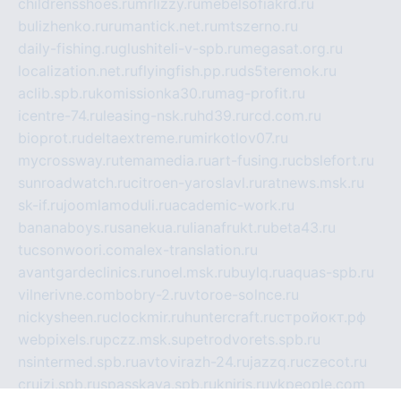
childrensshoes.ru
mrlizzy.ru
mebelsofiakrd.ru
bulizhenko.ru
rumantick.net.ru
mtszerno.ru
daily-fishing.ru
glushiteli-v-spb.ru
megasat.org.ru
localization.net.ru
flyingfish.pp.ru
ds5teremok.ru
aclib.spb.ru
komissionka30.ru
mag-profit.ru
icentre-74.ru
leasing-nsk.ru
hd39.ru
rcd.com.ru
bioprot.ru
deltaextreme.ru
mirkotlov07.ru
mycrossway.ru
temamedia.ru
art-fusing.ru
cbslefort.ru
sunroadwatch.ru
citroen-yaroslavl.ru
ratnews.msk.ru
sk-if.ru
joomlamoduli.ru
academic-work.ru
bananaboys.ru
sanekua.ru
lianafrukt.ru
beta43.ru
tucsonwoori.com
alex-translation.ru
avantgardeclinics.ru
noel.msk.ru
buylq.ru
aquas-spb.ru
vilnerivne.com
bobry-2.ru
vtoroe-solnce.ru
nickysheen.ru
clockmir.ru
huntercraft.ru
стройокт.рф
webpixels.ru
pczz.msk.su
petrodvorets.spb.ru
nsintermed.spb.ru
avtovirazh-24.ru
jazzq.ru
czecot.ru
cruizi.spb.ru
spasskaya.spb.ru
kniris.ru
vkpeople.com