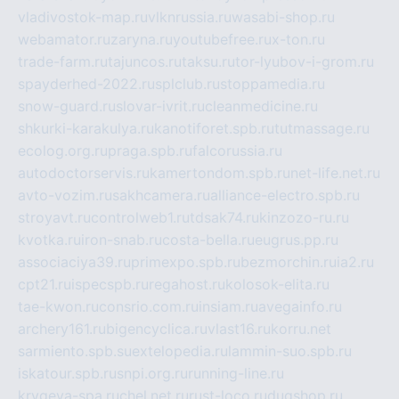
vladivostok-map.ru
vlknrussia.ru
wasabi-shop.ru
webamator.ru
zaryna.ru
youtubefree.ru
x-ton.ru
trade-farm.ru
tajuncos.ru
taksu.ru
tor-lyubov-i-grom.ru
spayderhed-2022.ru
splclub.ru
stoppamedia.ru
snow-guard.ru
slovar-ivrit.ru
cleanmedicine.ru
shkurki-karakulya.ru
kanotiforet.spb.ru
tutmassage.ru
ecolog.org.ru
praga.spb.ru
falcorussia.ru
autodoctorservis.ru
kamertondom.spb.ru
net-life.net.ru
avto-vozim.ru
sakhcamera.ru
alliance-electro.spb.ru
stroyavt.ru
controlweb1.ru
tdsak74.ru
kinzozo-ru.ru
kvotka.ru
iron-snab.ru
costa-bella.ru
eugrus.pp.ru
associaciya39.ru
primexpo.spb.ru
bezmorchin.ru
ia2.ru
cpt21.ru
ispecspb.ru
regahost.ru
kolosok-elita.ru
tae-kwon.ru
consrio.com.ru
insiam.ru
avegainfo.ru
archery161.ru
bigencyclica.ru
vlast16.ru
korru.net
sarmiento.spb.su
extelopedia.ru
lammin-suo.spb.ru
iskatour.spb.ru
snpi.org.ru
running-line.ru
krygeva-spa.ru
chel.net.ru
rust-loco.ru
dugshop.ru