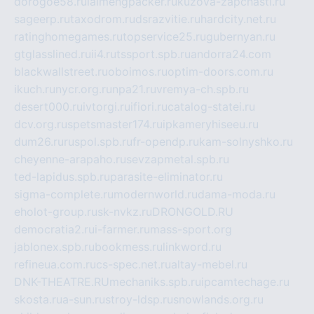
dorogoe58.ru
laimengpacker.ru
kuzova-zapchasti.ru
sageerp.ru
taxodrom.ru
dsrazvitie.ru
hardcity.net.ru
ratinghomegames.ru
topservice25.ru
gubernyan.ru
gtglasslined.ru
ii4.ru
tssport.spb.ru
andorra24.com
blackwallstreet.ru
oboimos.ru
optim-doors.com.ru
ikuch.ru
nycr.org.ru
npa21.ru
vremya-ch.spb.ru
desert000.ru
ivtorgi.ru
ifiori.ru
catalog-statei.ru
dcv.org.ru
spetsmaster174.ru
ipkameryhiseeu.ru
dum26.ru
ruspol.spb.ru
fr-opendp.ru
kam-solnyshko.ru
cheyenne-arapaho.ru
sevzapmetal.spb.ru
ted-lapidus.spb.ru
parasite-eliminator.ru
sigma-complete.ru
modernworld.ru
dama-moda.ru
eholot-group.ru
sk-nvkz.ru
DRONGOLD.RU
democratia2.ru
i-farmer.ru
mass-sport.org
jablonex.spb.ru
bookmess.ru
linkword.ru
refineua.com.ru
cs-spec.net.ru
altay-mebel.ru
DNK-THEATRE.RU
mechaniks.spb.ru
ipcamtechage.ru
skosta.ru
a-sun.ru
stroy-ldsp.ru
snowlands.org.ru