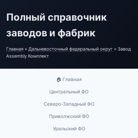
Полный справочник
заводов и фабрик
Главная
»
Дальневосточный федеральный округ
» Завод
Assembly Комплект
🏠 Главная
Центральный ФО
Северо-Западный ФО
Приволжский ФО
Уральский ФО