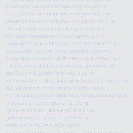
hl-beta.spb.ru
school494.spb.ru
mymubaby.ru
epoha-metalband.ru
ngr.spb.ru
rusgosnews.com
dieselvostok.ru
24hostel.msk.ru
w-dev.ru
f-ship.ru
regsmi.ru
filmnetwork.ru
malinasp.ru
kinosvin.ru
h2o-salon.ru
malutkayork.ru
deltaprim.spb.ru
tango-perm.ru
gooddir.ru
sgv.su
multiki-online.com
webkrasotki.com
cherinvest.ru
detskiy-ostrov.ru
ankou.spb.ru
alvesta1.ru
pdf-creator.ru
nix-files.org.ru
sakhatoday.ru
elektrikersymboler.ru
sputnikyes.ru
golf2club.msk.ru
aeforums.ru
zallclub.ru
multimodal.msk.ru
habaigry.ru
haikko.ru
sobakopedia.ru
isz-fest.ru
ewnc.info
screensaver-clock.net.ru
volnav.spb.ru
comnat.ru
npf.net.ru
7bit.pp.ru
kalugatur.ru
tesiaes.ru
card.com.ru
kazanka.spb.ru
gildiya-kuznecov.ru
kameryboavision.ru
griffoncom.spb.ru
fabrika-emotsiy.ru
PARK-MATROSOVA.RU
agat.spb.ru
avtoyurist-moskva1.ru
hardware.org.ru
схема-авто.рф