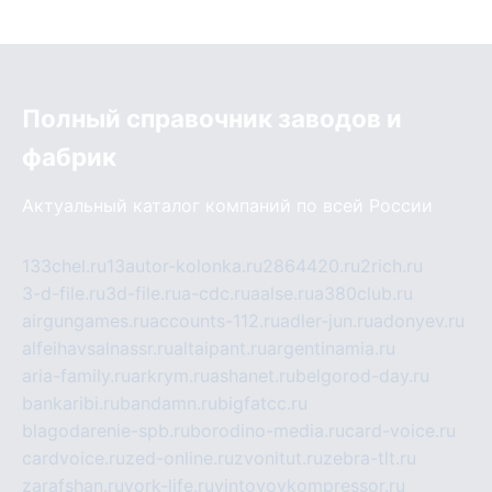
Полный справочник заводов и
фабрик
Актуальный каталог компаний по всей России
133chel.ru
13autor-kolonka.ru
2864420.ru
2rich.ru
3-d-file.ru
3d-file.ru
a-cdc.ru
aalse.ru
a380club.ru
airgungames.ru
accounts-112.ru
adler-jun.ru
adonyev.ru
alfeihavsalnassr.ru
altaipant.ru
argentinamia.ru
aria-family.ru
arkrym.ru
ashanet.ru
belgorod-day.ru
bankaribi.ru
bandamn.ru
bigfatcc.ru
blagodarenie-spb.ru
borodino-media.ru
card-voice.ru
cardvoice.ru
zed-online.ru
zvonitut.ru
zebra-tlt.ru
zarafshan.ru
york-life.ru
vintovoykompressor.ru