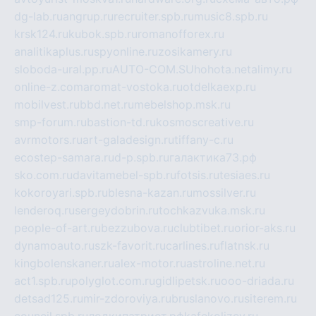
dg-lab.ru
angrup.ru
recruiter.spb.ru
music8.spb.ru
krsk124.ru
kubok.spb.ru
romanofforex.ru
analitikaplus.ru
spyonline.ru
zosikamery.ru
sloboda-ural.pp.ru
AUTO-COM.SU
hohota.net
alimy.ru
online-z.com
aromat-vostoka.ru
otdelkaexp.ru
mobilvest.ru
bbd.net.ru
mebelshop.msk.ru
smp-forum.ru
bastion-td.ru
kosmoscreative.ru
avrmotors.ru
art-galadesign.ru
tiffany-c.ru
ecostep-samara.ru
d-p.spb.ru
галактика73.рф
sko.com.ru
davitamebel-spb.ru
fotsis.ru
tesiaes.ru
kokoroyari.spb.ru
blesna-kazan.ru
mossilver.ru
lenderoq.ru
sergeydobrin.ru
tochkazvuka.msk.ru
people-of-art.ru
bezzubova.ru
clubtibet.ru
orior-aks.ru
dynamoauto.ru
szk-favorit.ru
carlines.ru
flatnsk.ru
kingbolenskaner.ru
alex-motor.ru
astroline.net.ru
act1.spb.ru
polyglot.com.ru
gidlipetsk.ru
ooo-driada.ru
detsad125.ru
mir-zdoroviya.ru
bruslanovo.ru
siterem.ru