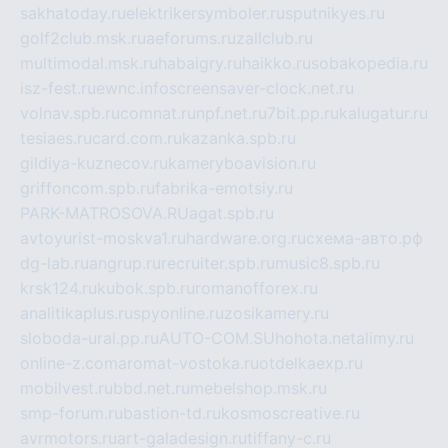
sakhatoday.ru
elektrikersymboler.ru
sputnikyes.ru
golf2club.msk.ru
aeforums.ru
zallclub.ru
multimodal.msk.ru
habaigry.ru
haikko.ru
sobakopedia.ru
isz-fest.ru
ewnc.info
screensaver-clock.net.ru
volnav.spb.ru
comnat.ru
npf.net.ru
7bit.pp.ru
kalugatur.ru
tesiaes.ru
card.com.ru
kazanka.spb.ru
gildiya-kuznecov.ru
kameryboavision.ru
griffoncom.spb.ru
fabrika-emotsiy.ru
PARK-MATROSOVA.RU
agat.spb.ru
avtoyurist-moskva1.ru
hardware.org.ru
схема-авто.рф
dg-lab.ru
angrup.ru
recruiter.spb.ru
music8.spb.ru
krsk124.ru
kubok.spb.ru
romanofforex.ru
analitikaplus.ru
spyonline.ru
zosikamery.ru
sloboda-ural.pp.ru
AUTO-COM.SU
hohota.net
alimy.ru
online-z.com
aromat-vostoka.ru
otdelkaexp.ru
mobilvest.ru
bbd.net.ru
mebelshop.msk.ru
smp-forum.ru
bastion-td.ru
kosmoscreative.ru
avrmotors.ru
art-galadesign.ru
tiffany-c.ru