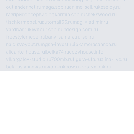
outlander.net.ru
maga.spb.ru
anime-sell.ru
keseloy.ru
газприборсервис.рф
karmin.spb.ru
shekswood.ru
tischlermebel.ru
automall66.ru
mag-vladimir.ru
yardbar.ru
kiwitour.spb.ru
indesign.com.ru
freestylemebel.ru
bany-samara.ru
rsei.ru
naidisvoyput.ru
mgsn-invest.ru
ipkamerasannce.ru
alicante-house.ru
ibelka74.ru
cozyhouse.info
vlkargalev-studio.ru
700mb.ru
figura-ufa.ru
alina-live.ru
belarusiannews.ru
womenknow.ru
dos-vniimk.ru
sega.net.ru
dv.net.ru
phenomenonsofhistory.com
telesputnik.net.ru
wall.pp.ru
pylesosroidmi.ru
gtc-clan.ru
cligs.ru
bibikazap.ru
popova.org.ru
netwhistler.spb.ru
bellvil.ru
bonzon.ru
iss-vladik.ru
defiparis.net.ru
las-gryzas.ru
amku.ru
electednews.spb.ru
feather.org.ru
spar72.ru
tankiigri.ru
dominus.com.ru
ibtree.ru
sanykool.pp.ru
unixlib.org.ru
menatep.spb.ru
gartenterrassen.ru
printeka.ru