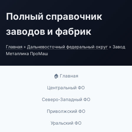
Полный справочник
заводов и фабрик
Главная
»
Дальневосточный федеральный округ
» Завод
Металлика ПроМаш
🏠 Главная
Центральный ФО
Северо-Западный ФО
Приволжский ФО
Уральский ФО