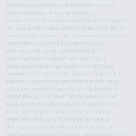
artem-news.ru
biserinca.ru
krasnodarkurort.com
imshowtv.ru
mebel-v-tule.ru
mobtopik.ru
pcsecurity.net.ru
tool-sib.ru
multimetrunit.ru
sp-tour.ru
fan-cs.ru
santeh-russia.ru
symbian9.net.ru
DSHAIR.RU
tmmotors.spb.ru
xjocuricopii.com
musavtomat.msk.ru
obustrojdom.ru
sovetcik.ru
ybaranovskaya.ru
ppknews.ru
cult-alshei.ru
JAPANRUSSIA.RU
proekciyamebel.ru
imper-finans.ru
rim.org.ru
glamourai.ru
brassminus.ru
zabor-pro.ru
ftn.pp.ru
dorogoe58.ru
laimengpacker.ru
kuzova-zapchasti.ru
sageerp.ru
taxodrom.ru
dsrazvitie.ru
hardcity.net.ru
ratinghomegames.ru
topservice25.ru
gubernyan.ru
gtglasslined.ru
ii4.ru
tssport.spb.ru
andorra24.com
blackwallstreet.ru
oboimos.ru
optim-doors.com.ru
ikuch.ru
nycr.org.ru
npa21.ru
vremya-ch.spb.ru
desert000.ru
ivtorgi.ru
ifiori.ru
catalog-statei.ru
dcv.org.ru
spetsmaster174.ru
ipkameryhiseeu.ru
dum26.ru
ruspol.spb.ru
fr-opendp.ru
kam-solnyshko.ru