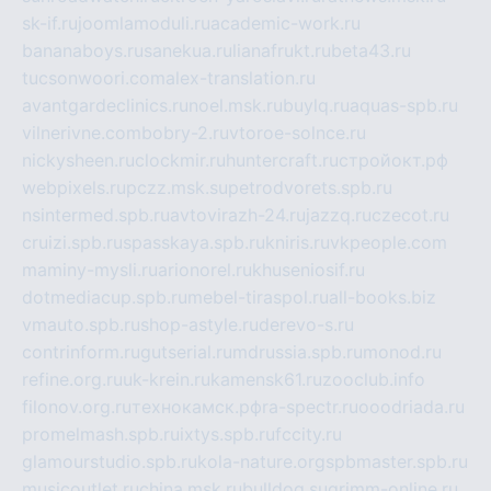
sk-if.ru
joomlamoduli.ru
academic-work.ru
bananaboys.ru
sanekua.ru
lianafrukt.ru
beta43.ru
tucsonwoori.com
alex-translation.ru
avantgardeclinics.ru
noel.msk.ru
buylq.ru
aquas-spb.ru
vilnerivne.com
bobry-2.ru
vtoroe-solnce.ru
nickysheen.ru
clockmir.ru
huntercraft.ru
стройокт.рф
webpixels.ru
pczz.msk.su
petrodvorets.spb.ru
nsintermed.spb.ru
avtovirazh-24.ru
jazzq.ru
czecot.ru
cruizi.spb.ru
spasskaya.spb.ru
kniris.ru
vkpeople.com
maminy-mysli.ru
arionorel.ru
khuseniosif.ru
dotmediacup.spb.ru
mebel-tiraspol.ru
all-books.biz
vmauto.spb.ru
shop-astyle.ru
derevo-s.ru
contrinform.ru
gutserial.ru
mdrussia.spb.ru
monod.ru
refine.org.ru
uk-krein.ru
kamensk61.ru
zooclub.info
filonov.org.ru
технокамск.рф
ra-spectr.ru
ooodriada.ru
promelmash.spb.ru
ixtys.spb.ru
fccity.ru
glamourstudio.spb.ru
kola-nature.org
spbmaster.spb.ru
musicoutlet.ru
china.msk.ru
bulldog.su
grimm-online.ru