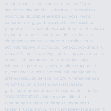
ecostep-samara.ru
d-p.spb.ru
галактика73.рф
sko.com.ru
davitamebel-spb.ru
fotsis.ru
tesiaes.ru
kokoroyari.spb.ru
blesna-kazan.ru
mossilver.ru
lenderoq.ru
sergeydobrin.ru
tochkazvuka.msk.ru
people-of-art.ru
bezzubova.ru
clubtibet.ru
orior-aks.ru
dynamoauto.ru
szk-favorit.ru
carlines.ru
flatnsk.ru
kingbolenskaner.ru
alex-motor.ru
astroline.net.ru
act1.spb.ru
polyglot.com.ru
gidlipetsk.ru
ooo-driada.ru
detsad125.ru
mir-zdoroviya.ru
bruslanovo.ru
siterem.ru
council.spb.ru
лодкипатриот.рф
kafekolizey.ru
iclub.net.ru
gazon-easy.ru
sugarepilekb.ru
grinox.ru
pylesostineco.ru
msts-ozarenie.ru
kameryjooan.ru
artemovskij.ru
dopler.spb.ru
aid70.ru
metall-perm.ru
ndm.msk.ru
ratingzooshop.ru
apiaccess.ru
globalautotrade.info
bezverhovskoe.ru
drsschool.ru
ZOOSMART.SPB.RU
dalakony.ru
medikijob.ru
remontt.spb.ru
photostudia.spb.ru
myragon.ru
terramia.ru
academy62.ru
gardengallereya.ru
rti.com.ru