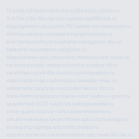
133chel.ru
13autor-kolonka.ru
2864420.ru
2rich.ru
3-d-file.ru
3d-file.ru
a-cdc.ru
aalse.ru
a380club.ru
airgungames.ru
accounts-112.ru
adler-jun.ru
adonyev.ru
alfeihavsalnassr.ru
altaipant.ru
argentinamia.ru
aria-family.ru
arkrym.ru
ashanet.ru
belgorod-day.ru
bankaribi.ru
bandamn.ru
bigfatcc.ru
blagodarenie-spb.ru
borodino-media.ru
card-voice.ru
cardvoice.ru
zed-online.ru
zvonitut.ru
zebra-tlt.ru
zarafshan.ru
york-life.ru
vintovoykompressor.ru
vladivostok-map.ru
vlknrussia.ru
wasabi-shop.ru
webamator.ru
zaryna.ru
youtubefree.ru
x-ton.ru
trade-farm.ru
tajuncos.ru
taksu.ru
tor-lyubov-i-grom.ru
spayderhed-2022.ru
splclub.ru
stoppamedia.ru
snow-guard.ru
slovar-ivrit.ru
cleanmedicine.ru
shkurki-karakulya.ru
kanotiforet.spb.ru
tutmassage.ru
ecolog.org.ru
praga.spb.ru
falcorussia.ru
autodoctorservis.ru
kamertondom.spb.ru
net-life.net.ru