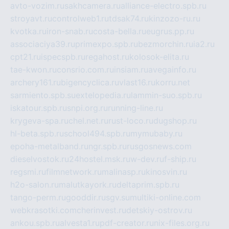
avto-vozim.ru
sakhcamera.ru
alliance-electro.spb.ru
stroyavt.ru
controlweb1.ru
tdsak74.ru
kinzozo-ru.ru
kvotka.ru
iron-snab.ru
costa-bella.ru
eugrus.pp.ru
associaciya39.ru
primexpo.spb.ru
bezmorchin.ru
ia2.ru
cpt21.ru
ispecspb.ru
regahost.ru
kolosok-elita.ru
tae-kwon.ru
consrio.com.ru
insiam.ru
avegainfo.ru
archery161.ru
bigencyclica.ru
vlast16.ru
korru.net
sarmiento.spb.su
extelopedia.ru
lammin-suo.spb.ru
iskatour.spb.ru
snpi.org.ru
running-line.ru
krygeva-spa.ru
chel.net.ru
rust-loco.ru
dugshop.ru
hl-beta.spb.ru
school494.spb.ru
mymubaby.ru
epoha-metalband.ru
ngr.spb.ru
rusgosnews.com
dieselvostok.ru
24hostel.msk.ru
w-dev.ru
f-ship.ru
regsmi.ru
filmnetwork.ru
malinasp.ru
kinosvin.ru
h2o-salon.ru
malutkayork.ru
deltaprim.spb.ru
tango-perm.ru
gooddir.ru
sgv.su
multiki-online.com
webkrasotki.com
cherinvest.ru
detskiy-ostrov.ru
ankou.spb.ru
alvesta1.ru
pdf-creator.ru
nix-files.org.ru