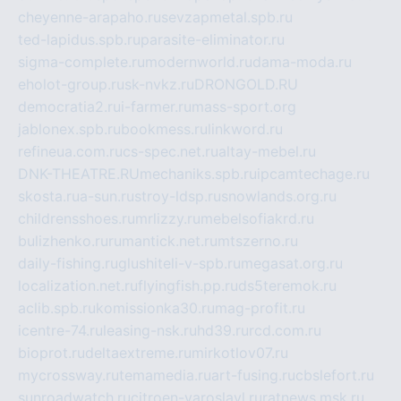
cheyenne-arapaho.ru
sevzapmetal.spb.ru
ted-lapidus.spb.ru
parasite-eliminator.ru
sigma-complete.ru
modernworld.ru
dama-moda.ru
eholot-group.ru
sk-nvkz.ru
DRONGOLD.RU
democratia2.ru
i-farmer.ru
mass-sport.org
jablonex.spb.ru
bookmess.ru
linkword.ru
refineua.com.ru
cs-spec.net.ru
altay-mebel.ru
DNK-THEATRE.RU
mechaniks.spb.ru
ipcamtechage.ru
skosta.ru
a-sun.ru
stroy-ldsp.ru
snowlands.org.ru
childrensshoes.ru
mrlizzy.ru
mebelsofiakrd.ru
bulizhenko.ru
rumantick.net.ru
mtszerno.ru
daily-fishing.ru
glushiteli-v-spb.ru
megasat.org.ru
localization.net.ru
flyingfish.pp.ru
ds5teremok.ru
aclib.spb.ru
komissionka30.ru
mag-profit.ru
icentre-74.ru
leasing-nsk.ru
hd39.ru
rcd.com.ru
bioprot.ru
deltaextreme.ru
mirkotlov07.ru
mycrossway.ru
temamedia.ru
art-fusing.ru
cbslefort.ru
sunroadwatch.ru
citroen-yaroslavl.ru
ratnews.msk.ru