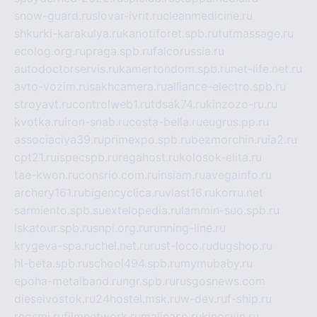
snow-guard.ru
slovar-ivrit.ru
cleanmedicine.ru
shkurki-karakulya.ru
kanotiforet.spb.ru
tutmassage.ru
ecolog.org.ru
praga.spb.ru
falcorussia.ru
autodoctorservis.ru
kamertondom.spb.ru
net-life.net.ru
avto-vozim.ru
sakhcamera.ru
alliance-electro.spb.ru
stroyavt.ru
controlweb1.ru
tdsak74.ru
kinzozo-ru.ru
kvotka.ru
iron-snab.ru
costa-bella.ru
eugrus.pp.ru
associaciya39.ru
primexpo.spb.ru
bezmorchin.ru
ia2.ru
cpt21.ru
ispecspb.ru
regahost.ru
kolosok-elita.ru
tae-kwon.ru
consrio.com.ru
insiam.ru
avegainfo.ru
archery161.ru
bigencyclica.ru
vlast16.ru
korru.net
sarmiento.spb.su
extelopedia.ru
lammin-suo.spb.ru
iskatour.spb.ru
snpi.org.ru
running-line.ru
krygeva-spa.ru
chel.net.ru
rust-loco.ru
dugshop.ru
hl-beta.spb.ru
school494.spb.ru
mymubaby.ru
epoha-metalband.ru
ngr.spb.ru
rusgosnews.com
dieselvostok.ru
24hostel.msk.ru
w-dev.ru
f-ship.ru
regsmi.ru
filmnetwork.ru
malinasp.ru
kinosvin.ru