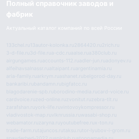
Полный справочник заводов и
фабрик
Актуальный каталог компаний по всей России
133chel.ru
13autor-kolonka.ru
2864420.ru
2rich.ru
3-d-file.ru
3d-file.ru
a-cdc.ru
aalse.ru
a380club.ru
airgungames.ru
accounts-112.ru
adler-jun.ru
adonyev.ru
alfeihavsalnassr.ru
altaipant.ru
argentinamia.ru
aria-family.ru
arkrym.ru
ashanet.ru
belgorod-day.ru
bankaribi.ru
bandamn.ru
bigfatcc.ru
blagodarenie-spb.ru
borodino-media.ru
card-voice.ru
cardvoice.ru
zed-online.ru
zvonitut.ru
zebra-tlt.ru
zarafshan.ru
york-life.ru
vintovoykompressor.ru
vladivostok-map.ru
vlknrussia.ru
wasabi-shop.ru
webamator.ru
zaryna.ru
youtubefree.ru
x-ton.ru
trade-farm.ru
tajuncos.ru
taksu.ru
tor-lyubov-i-grom.ru
spayderhed-2022.ru
splclub.ru
stoppamedia.ru