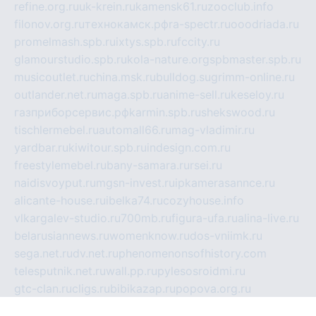
refine.org.ru
uk-krein.ru
kamensk61.ru
zooclub.info
filonov.org.ru
технокамск.рф
ra-spectr.ru
ooodriada.ru
promelmash.spb.ru
ixtys.spb.ru
fccity.ru
glamourstudio.spb.ru
kola-nature.org
spbmaster.spb.ru
musicoutlet.ru
china.msk.ru
bulldog.su
grimm-online.ru
outlander.net.ru
maga.spb.ru
anime-sell.ru
keseloy.ru
газприборсервис.рф
karmin.spb.ru
shekswood.ru
tischlermebel.ru
automall66.ru
mag-vladimir.ru
yardbar.ru
kiwitour.spb.ru
indesign.com.ru
freestylemebel.ru
bany-samara.ru
rsei.ru
naidisvoyput.ru
mgsn-invest.ru
ipkamerasannce.ru
alicante-house.ru
ibelka74.ru
cozyhouse.info
vlkargalev-studio.ru
700mb.ru
figura-ufa.ru
alina-live.ru
belarusiannews.ru
womenknow.ru
dos-vniimk.ru
sega.net.ru
dv.net.ru
phenomenonsofhistory.com
telesputnik.net.ru
wall.pp.ru
pylesosroidmi.ru
gtc-clan.ru
cligs.ru
bibikazap.ru
popova.org.ru
netwhistler.spb.ru
bellvil.ru
bonzon.ru
iss-vladik.ru