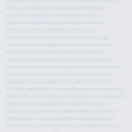
sloboda-ural.pp.ru
AUTO-COM.SU
hohota.net
alimy.ru
online-z.com
aromat-vostoka.ru
otdelkaexp.ru
mobilvest.ru
bbd.net.ru
mebelshop.msk.ru
smp-forum.ru
bastion-td.ru
kosmoscreative.ru
avrmotors.ru
art-galadesign.ru
tiffany-c.ru
ecostep-samara.ru
d-p.spb.ru
галактика73.рф
sko.com.ru
davitamebel-spb.ru
fotsis.ru
tesiaes.ru
kokoroyari.spb.ru
blesna-kazan.ru
mossilver.ru
lenderoq.ru
sergeydobrin.ru
tochkazvuka.msk.ru
people-of-art.ru
bezzubova.ru
clubtibet.ru
orior-aks.ru
dynamoauto.ru
szk-favorit.ru
carlines.ru
flatnsk.ru
kingbolenskaner.ru
alex-motor.ru
astroline.net.ru
act1.spb.ru
polyglot.com.ru
gidlipetsk.ru
ooo-driada.ru
detsad125.ru
mir-zdoroviya.ru
bruslanovo.ru
siterem.ru
council.spb.ru
лодкипатриот.рф
kafekolizey.ru
iclub.net.ru
gazon-easy.ru
sugarepilekb.ru
grinox.ru
pylesostineco.ru
msts-ozarenie.ru
kameryjooan.ru
artemovskij.ru
dopler.spb.ru
aid70.ru
metall-perm.ru