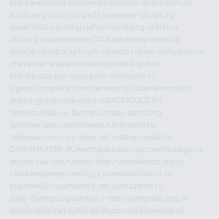
blackwallstreet.ru
oboimos.ru
optim-doors.com.ru
ikuch.ru
nycr.org.ru
npa21.ru
vremya-ch.spb.ru
desert000.ru
ivtorgi.ru
ifiori.ru
catalog-statei.ru
dcv.org.ru
spetsmaster174.ru
ipkameryhiseeu.ru
dum26.ru
ruspol.spb.ru
fr-opendp.ru
kam-solnyshko.ru
cheyenne-arapaho.ru
sevzapmetal.spb.ru
ted-lapidus.spb.ru
parasite-eliminator.ru
sigma-complete.ru
modernworld.ru
dama-moda.ru
eholot-group.ru
sk-nvkz.ru
DRONGOLD.RU
democratia2.ru
i-farmer.ru
mass-sport.org
jablonex.spb.ru
bookmess.ru
linkword.ru
refineua.com.ru
cs-spec.net.ru
altay-mebel.ru
DNK-THEATRE.RU
mechaniks.spb.ru
ipcamtechage.ru
skosta.ru
a-sun.ru
stroy-ldsp.ru
snowlands.org.ru
childrensshoes.ru
mrlizzy.ru
mebelsofiakrd.ru
bulizhenko.ru
rumantick.net.ru
mtszerno.ru
daily-fishing.ru
glushiteli-v-spb.ru
megasat.org.ru
localization.net.ru
flyingfish.pp.ru
ds5teremok.ru