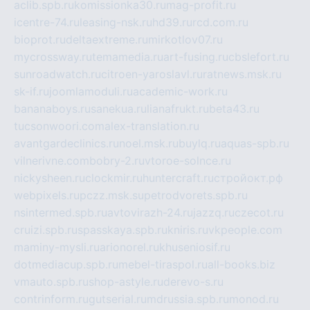
aclib.spb.ru
komissionka30.ru
mag-profit.ru
icentre-74.ru
leasing-nsk.ru
hd39.ru
rcd.com.ru
bioprot.ru
deltaextreme.ru
mirkotlov07.ru
mycrossway.ru
temamedia.ru
art-fusing.ru
cbslefort.ru
sunroadwatch.ru
citroen-yaroslavl.ru
ratnews.msk.ru
sk-if.ru
joomlamoduli.ru
academic-work.ru
bananaboys.ru
sanekua.ru
lianafrukt.ru
beta43.ru
tucsonwoori.com
alex-translation.ru
avantgardeclinics.ru
noel.msk.ru
buylq.ru
aquas-spb.ru
vilnerivne.com
bobry-2.ru
vtoroe-solnce.ru
nickysheen.ru
clockmir.ru
huntercraft.ru
стройокт.рф
webpixels.ru
pczz.msk.su
petrodvorets.spb.ru
nsintermed.spb.ru
avtovirazh-24.ru
jazzq.ru
czecot.ru
cruizi.spb.ru
spasskaya.spb.ru
kniris.ru
vkpeople.com
maminy-mysli.ru
arionorel.ru
khuseniosif.ru
dotmediacup.spb.ru
mebel-tiraspol.ru
all-books.biz
vmauto.spb.ru
shop-astyle.ru
derevo-s.ru
contrinform.ru
gutserial.ru
mdrussia.spb.ru
monod.ru