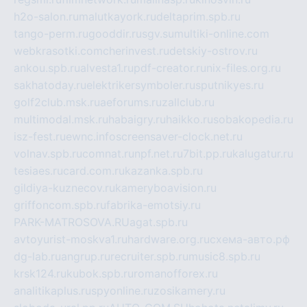
h2o-salon.ru
malutkayork.ru
deltaprim.spb.ru
tango-perm.ru
gooddir.ru
sgv.su
multiki-online.com
webkrasotki.com
cherinvest.ru
detskiy-ostrov.ru
ankou.spb.ru
alvesta1.ru
pdf-creator.ru
nix-files.org.ru
sakhatoday.ru
elektrikersymboler.ru
sputnikyes.ru
golf2club.msk.ru
aeforums.ru
zallclub.ru
multimodal.msk.ru
habaigry.ru
haikko.ru
sobakopedia.ru
isz-fest.ru
ewnc.info
screensaver-clock.net.ru
volnav.spb.ru
comnat.ru
npf.net.ru
7bit.pp.ru
kalugatur.ru
tesiaes.ru
card.com.ru
kazanka.spb.ru
gildiya-kuznecov.ru
kameryboavision.ru
griffoncom.spb.ru
fabrika-emotsiy.ru
PARK-MATROSOVA.RU
agat.spb.ru
avtoyurist-moskva1.ru
hardware.org.ru
схема-авто.рф
dg-lab.ru
angrup.ru
recruiter.spb.ru
music8.spb.ru
krsk124.ru
kubok.spb.ru
romanofforex.ru
analitikaplus.ru
spyonline.ru
zosikamery.ru