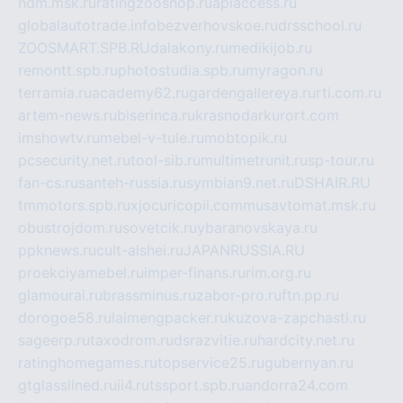
ndm.msk.ru
ratingzooshop.ru
apiaccess.ru
globalautotrade.info
bezverhovskoe.ru
drsschool.ru
ZOOSMART.SPB.RU
dalakony.ru
medikijob.ru
remontt.spb.ru
photostudia.spb.ru
myragon.ru
terramia.ru
academy62.ru
gardengallereya.ru
rti.com.ru
artem-news.ru
biserinca.ru
krasnodarkurort.com
imshowtv.ru
mebel-v-tule.ru
mobtopik.ru
pcsecurity.net.ru
tool-sib.ru
multimetrunit.ru
sp-tour.ru
fan-cs.ru
santeh-russia.ru
symbian9.net.ru
DSHAIR.RU
tmmotors.spb.ru
xjocuricopii.com
musavtomat.msk.ru
obustrojdom.ru
sovetcik.ru
ybaranovskaya.ru
ppknews.ru
cult-alshei.ru
JAPANRUSSIA.RU
proekciyamebel.ru
imper-finans.ru
rim.org.ru
glamourai.ru
brassminus.ru
zabor-pro.ru
ftn.pp.ru
dorogoe58.ru
laimengpacker.ru
kuzova-zapchasti.ru
sageerp.ru
taxodrom.ru
dsrazvitie.ru
hardcity.net.ru
ratinghomegames.ru
topservice25.ru
gubernyan.ru
gtglasslined.ru
ii4.ru
tssport.spb.ru
andorra24.com