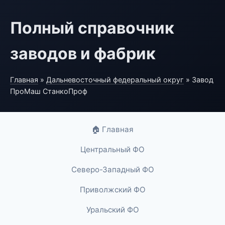
Полный справочник
заводов и фабрик
Главная
»
Дальневосточный федеральный округ
» Завод
ПроМаш СтанкоПроф
🏠 Главная
Центральный ФО
Северо-Западный ФО
Приволжский ФО
Уральский ФО