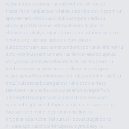
webamator.ru
zaryna.ru
youtubefree.ru
x-ton.ru
trade-farm.ru
tajuncos.ru
taksu.ru
tor-lyubov-i-grom.ru
spayderhed-2022.ru
splclub.ru
stoppamedia.ru
snow-guard.ru
slovar-ivrit.ru
cleanmedicine.ru
shkurki-karakulya.ru
kanotiforet.spb.ru
tutmassage.ru
ecolog.org.ru
praga.spb.ru
falcorussia.ru
autodoctorservis.ru
kamertondom.spb.ru
net-life.net.ru
avto-vozim.ru
sakhcamera.ru
alliance-electro.spb.ru
stroyavt.ru
controlweb1.ru
tdsak74.ru
kinzozo-ru.ru
kvotka.ru
iron-snab.ru
costa-bella.ru
eugrus.pp.ru
associaciya39.ru
primexpo.spb.ru
bezmorchin.ru
ia2.ru
cpt21.ru
ispecspb.ru
regahost.ru
kolosok-elita.ru
tae-kwon.ru
consrio.com.ru
insiam.ru
avegainfo.ru
archery161.ru
bigencyclica.ru
vlast16.ru
korru.net
sarmiento.spb.su
extelopedia.ru
lammin-suo.spb.ru
iskatour.spb.ru
snpi.org.ru
running-line.ru
krygeva-spa.ru
chel.net.ru
rust-loco.ru
dugshop.ru
hl-beta.spb.ru
school494.spb.ru
mymubaby.ru