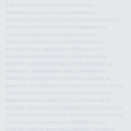
krsk124.ru
kubok.spb.ru
romanofforex.ru
analitikaplus.ru
spyonline.ru
zosikamery.ru
sloboda-ural.pp.ru
AUTO-COM.SU
hohota.net
alimy.ru
online-z.com
aromat-vostoka.ru
otdelkaexp.ru
mobilvest.ru
bbd.net.ru
mebelshop.msk.ru
smp-forum.ru
bastion-td.ru
kosmoscreative.ru
avrmotors.ru
art-galadesign.ru
tiffany-c.ru
ecostep-samara.ru
d-p.spb.ru
галактика73.рф
sko.com.ru
davitamebel-spb.ru
fotsis.ru
tesiaes.ru
kokoroyari.spb.ru
blesna-kazan.ru
mossilver.ru
lenderoq.ru
sergeydobrin.ru
tochkazvuka.msk.ru
people-of-art.ru
bezzubova.ru
clubtibet.ru
orior-aks.ru
dynamoauto.ru
szk-favorit.ru
carlines.ru
flatnsk.ru
kingbolenskaner.ru
alex-motor.ru
astroline.net.ru
act1.spb.ru
polyglot.com.ru
gidlipetsk.ru
ooo-driada.ru
detsad125.ru
mir-zdoroviya.ru
bruslanovo.ru
siterem.ru
council.spb.ru
лодкипатриот.рф
kafekolizey.ru
iclub.net.ru
gazon-easy.ru
sugarepilekb.ru
grinox.ru