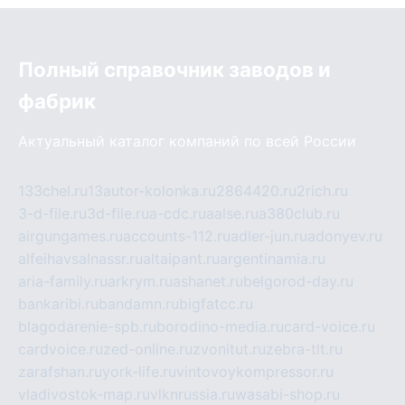
Полный справочник заводов и
фабрик
Актуальный каталог компаний по всей России
133chel.ru
13autor-kolonka.ru
2864420.ru
2rich.ru
3-d-file.ru
3d-file.ru
a-cdc.ru
aalse.ru
a380club.ru
airgungames.ru
accounts-112.ru
adler-jun.ru
adonyev.ru
alfeihavsalnassr.ru
altaipant.ru
argentinamia.ru
aria-family.ru
arkrym.ru
ashanet.ru
belgorod-day.ru
bankaribi.ru
bandamn.ru
bigfatcc.ru
blagodarenie-spb.ru
borodino-media.ru
card-voice.ru
cardvoice.ru
zed-online.ru
zvonitut.ru
zebra-tlt.ru
zarafshan.ru
york-life.ru
vintovoykompressor.ru
vladivostok-map.ru
vlknrussia.ru
wasabi-shop.ru