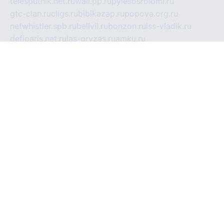
telesputnik.net.ru
wall.pp.ru
pylesosroidmi.ru
gtc-clan.ru
cligs.ru
bibikazap.ru
popova.org.ru
netwhistler.spb.ru
bellvil.ru
bonzon.ru
iss-vladik.ru
defiparis.net.ru
las-gryzas.ru
amku.ru
electednews.spb.ru
feather.org.ru
spar72.ru
tankiigri.ru
dominus.com.ru
ibtree.ru
sanykool.pp.ru
unixlib.org.ru
menatep.spb.ru
gartenterrassen.ru
printeka.ru
skvozilka.com.ru
parkovka-pub.ru
lovemobi.ru
art-ru.ru
emulatorz.com.ru
alucomp.com.ru
tatforum.com.ru
alternativa-profi.ru
dermakler.ru
artsurvey.ru
aredir.ru
khimspas.ru
centr-maxi.ru
2018r.ru
bort-stomer-defort.ru
professional2.ru
gibsons.ru
artselena.ru
art-pilot.ru
ingredient.spb.ru
npfpolimer.spb.ru
argentum.spb.ru
hom-edu.ru
af-num.ru
cashadvanceamericasev.org
trexp.spb.ru
apteka-gerzena.ru
vasilyevka.msk.ru
personalloanrgx.org
tishanskiysdk.ru
atma-volga.ru
yoga-media.ru
asmirnov.ru
betonvodincovo.ru