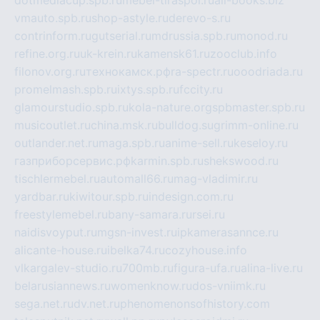
dotmediacup.spb.ru
mebel-tiraspol.ru
all-books.biz
vmauto.spb.ru
shop-astyle.ru
derevo-s.ru
contrinform.ru
gutserial.ru
mdrussia.spb.ru
monod.ru
refine.org.ru
uk-krein.ru
kamensk61.ru
zooclub.info
filonov.org.ru
технокамск.рф
ra-spectr.ru
ooodriada.ru
promelmash.spb.ru
ixtys.spb.ru
fccity.ru
glamourstudio.spb.ru
kola-nature.org
spbmaster.spb.ru
musicoutlet.ru
china.msk.ru
bulldog.su
grimm-online.ru
outlander.net.ru
maga.spb.ru
anime-sell.ru
keseloy.ru
газприборсервис.рф
karmin.spb.ru
shekswood.ru
tischlermebel.ru
automall66.ru
mag-vladimir.ru
yardbar.ru
kiwitour.spb.ru
indesign.com.ru
freestylemebel.ru
bany-samara.ru
rsei.ru
naidisvoyput.ru
mgsn-invest.ru
ipkamerasannce.ru
alicante-house.ru
ibelka74.ru
cozyhouse.info
vlkargalev-studio.ru
700mb.ru
figura-ufa.ru
alina-live.ru
belarusiannews.ru
womenknow.ru
dos-vniimk.ru
sega.net.ru
dv.net.ru
phenomenonsofhistory.com