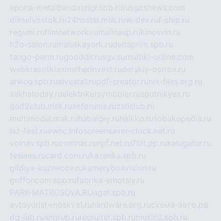
epoha-metalband.ru
ngr.spb.ru
rusgosnews.com
dieselvostok.ru
24hostel.msk.ru
w-dev.ru
f-ship.ru
regsmi.ru
filmnetwork.ru
malinasp.ru
kinosvin.ru
h2o-salon.ru
malutkayork.ru
deltaprim.spb.ru
tango-perm.ru
gooddir.ru
sgv.su
multiki-online.com
webkrasotki.com
cherinvest.ru
detskiy-ostrov.ru
ankou.spb.ru
alvesta1.ru
pdf-creator.ru
nix-files.org.ru
sakhatoday.ru
elektrikersymboler.ru
sputnikyes.ru
golf2club.msk.ru
aeforums.ru
zallclub.ru
multimodal.msk.ru
habaigry.ru
haikko.ru
sobakopedia.ru
isz-fest.ru
ewnc.info
screensaver-clock.net.ru
volnav.spb.ru
comnat.ru
npf.net.ru
7bit.pp.ru
kalugatur.ru
tesiaes.ru
card.com.ru
kazanka.spb.ru
gildiya-kuznecov.ru
kameryboavision.ru
griffoncom.spb.ru
fabrika-emotsiy.ru
PARK-MATROSOVA.RU
agat.spb.ru
avtoyurist-moskva1.ru
hardware.org.ru
схема-авто.рф
dg-lab.ru
angrup.ru
recruiter.spb.ru
music8.spb.ru