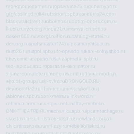
ratinghomegames.ru
topservice25.ru
gubernyan.ru
gtglasslined.ru
ii4.ru
tssport.spb.ru
andorra24.com
blackwallstreet.ru
oboimos.ru
optim-doors.com.ru
ikuch.ru
nycr.org.ru
npa21.ru
vremya-ch.spb.ru
desert000.ru
ivtorgi.ru
ifiori.ru
catalog-statei.ru
dcv.org.ru
spetsmaster174.ru
ipkameryhiseeu.ru
dum26.ru
ruspol.spb.ru
fr-opendp.ru
kam-solnyshko.ru
cheyenne-arapaho.ru
sevzapmetal.spb.ru
ted-lapidus.spb.ru
parasite-eliminator.ru
sigma-complete.ru
modernworld.ru
dama-moda.ru
eholot-group.ru
sk-nvkz.ru
DRONGOLD.RU
democratia2.ru
i-farmer.ru
mass-sport.org
jablonex.spb.ru
bookmess.ru
linkword.ru
refineua.com.ru
cs-spec.net.ru
altay-mebel.ru
DNK-THEATRE.RU
mechaniks.spb.ru
ipcamtechage.ru
skosta.ru
a-sun.ru
stroy-ldsp.ru
snowlands.org.ru
childrensshoes.ru
mrlizzy.ru
mebelsofiakrd.ru
bulizhenko.ru
rumantick.net.ru
mtszerno.ru