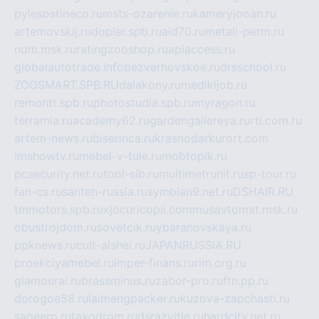
pylesostineco.ru
msts-ozarenie.ru
kameryjooan.ru
artemovskij.ru
dopler.spb.ru
aid70.ru
metall-perm.ru
ndm.msk.ru
ratingzooshop.ru
apiaccess.ru
globalautotrade.info
bezverhovskoe.ru
drsschool.ru
ZOOSMART.SPB.RU
dalakony.ru
medikijob.ru
remontt.spb.ru
photostudia.spb.ru
myragon.ru
terramia.ru
academy62.ru
gardengallereya.ru
rti.com.ru
artem-news.ru
biserinca.ru
krasnodarkurort.com
imshowtv.ru
mebel-v-tule.ru
mobtopik.ru
pcsecurity.net.ru
tool-sib.ru
multimetrunit.ru
sp-tour.ru
fan-cs.ru
santeh-russia.ru
symbian9.net.ru
DSHAIR.RU
tmmotors.spb.ru
xjocuricopii.com
musavtomat.msk.ru
obustrojdom.ru
sovetcik.ru
ybaranovskaya.ru
ppknews.ru
cult-alshei.ru
JAPANRUSSIA.RU
proekciyamebel.ru
imper-finans.ru
rim.org.ru
glamourai.ru
brassminus.ru
zabor-pro.ru
ftn.pp.ru
dorogoe58.ru
laimengpacker.ru
kuzova-zapchasti.ru
sageerp.ru
taxodrom.ru
dsrazvitie.ru
hardcity.net.ru