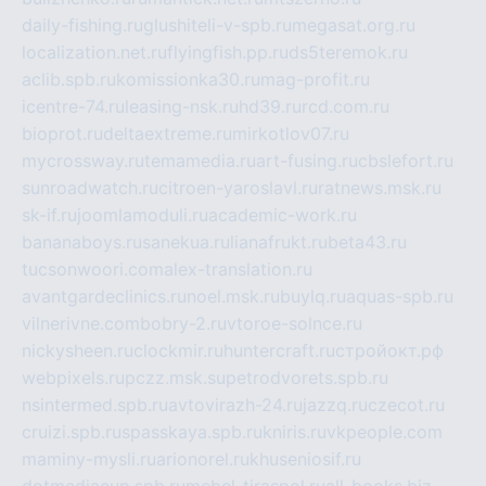
daily-fishing.ru
glushiteli-v-spb.ru
megasat.org.ru
localization.net.ru
flyingfish.pp.ru
ds5teremok.ru
aclib.spb.ru
komissionka30.ru
mag-profit.ru
icentre-74.ru
leasing-nsk.ru
hd39.ru
rcd.com.ru
bioprot.ru
deltaextreme.ru
mirkotlov07.ru
mycrossway.ru
temamedia.ru
art-fusing.ru
cbslefort.ru
sunroadwatch.ru
citroen-yaroslavl.ru
ratnews.msk.ru
sk-if.ru
joomlamoduli.ru
academic-work.ru
bananaboys.ru
sanekua.ru
lianafrukt.ru
beta43.ru
tucsonwoori.com
alex-translation.ru
avantgardeclinics.ru
noel.msk.ru
buylq.ru
aquas-spb.ru
vilnerivne.com
bobry-2.ru
vtoroe-solnce.ru
nickysheen.ru
clockmir.ru
huntercraft.ru
стройокт.рф
webpixels.ru
pczz.msk.su
petrodvorets.spb.ru
nsintermed.spb.ru
avtovirazh-24.ru
jazzq.ru
czecot.ru
cruizi.spb.ru
spasskaya.spb.ru
kniris.ru
vkpeople.com
maminy-mysli.ru
arionorel.ru
khuseniosif.ru