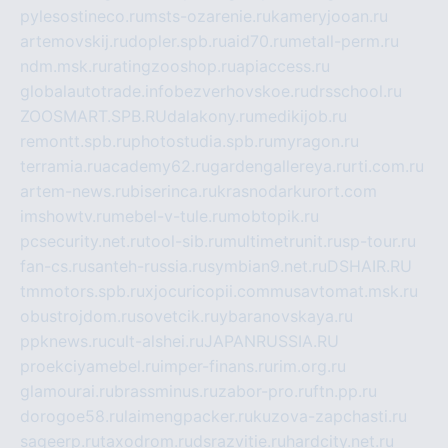
pylesostineco.ru
msts-ozarenie.ru
kameryjooan.ru
artemovskij.ru
dopler.spb.ru
aid70.ru
metall-perm.ru
ndm.msk.ru
ratingzooshop.ru
apiaccess.ru
globalautotrade.info
bezverhovskoe.ru
drsschool.ru
ZOOSMART.SPB.RU
dalakony.ru
medikijob.ru
remontt.spb.ru
photostudia.spb.ru
myragon.ru
terramia.ru
academy62.ru
gardengallereya.ru
rti.com.ru
artem-news.ru
biserinca.ru
krasnodarkurort.com
imshowtv.ru
mebel-v-tule.ru
mobtopik.ru
pcsecurity.net.ru
tool-sib.ru
multimetrunit.ru
sp-tour.ru
fan-cs.ru
santeh-russia.ru
symbian9.net.ru
DSHAIR.RU
tmmotors.spb.ru
xjocuricopii.com
musavtomat.msk.ru
obustrojdom.ru
sovetcik.ru
ybaranovskaya.ru
ppknews.ru
cult-alshei.ru
JAPANRUSSIA.RU
proekciyamebel.ru
imper-finans.ru
rim.org.ru
glamourai.ru
brassminus.ru
zabor-pro.ru
ftn.pp.ru
dorogoe58.ru
laimengpacker.ru
kuzova-zapchasti.ru
sageerp.ru
taxodrom.ru
dsrazvitie.ru
hardcity.net.ru