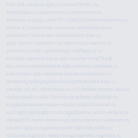
krsk124.ru
kubok.spb.ru
romanofforex.ru
analitikaplus.ru
spyonline.ru
zosikamery.ru
sloboda-ural.pp.ru
AUTO-COM.SU
hohota.net
alimy.ru
online-z.com
aromat-vostoka.ru
otdelkaexp.ru
mobilvest.ru
bbd.net.ru
mebelshop.msk.ru
smp-forum.ru
bastion-td.ru
kosmoscreative.ru
avrmotors.ru
art-galadesign.ru
tiffany-c.ru
ecostep-samara.ru
d-p.spb.ru
галактика73.рф
sko.com.ru
davitamebel-spb.ru
fotsis.ru
tesiaes.ru
kokoroyari.spb.ru
blesna-kazan.ru
mossilver.ru
lenderoq.ru
sergeydobrin.ru
tochkazvuka.msk.ru
people-of-art.ru
bezzubova.ru
clubtibet.ru
orior-aks.ru
dynamoauto.ru
szk-favorit.ru
carlines.ru
flatnsk.ru
kingbolenskaner.ru
alex-motor.ru
astroline.net.ru
act1.spb.ru
polyglot.com.ru
gidlipetsk.ru
ooo-driada.ru
detsad125.ru
mir-zdoroviya.ru
bruslanovo.ru
siterem.ru
council.spb.ru
лодкипатриот.рф
kafekolizey.ru
iclub.net.ru
gazon-easy.ru
sugarepilekb.ru
grinox.ru