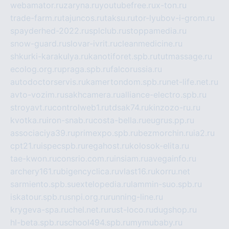
webamator.ru
zaryna.ru
youtubefree.ru
x-ton.ru
trade-farm.ru
tajuncos.ru
taksu.ru
tor-lyubov-i-grom.ru
spayderhed-2022.ru
splclub.ru
stoppamedia.ru
snow-guard.ru
slovar-ivrit.ru
cleanmedicine.ru
shkurki-karakulya.ru
kanotiforet.spb.ru
tutmassage.ru
ecolog.org.ru
praga.spb.ru
falcorussia.ru
autodoctorservis.ru
kamertondom.spb.ru
net-life.net.ru
avto-vozim.ru
sakhcamera.ru
alliance-electro.spb.ru
stroyavt.ru
controlweb1.ru
tdsak74.ru
kinzozo-ru.ru
kvotka.ru
iron-snab.ru
costa-bella.ru
eugrus.pp.ru
associaciya39.ru
primexpo.spb.ru
bezmorchin.ru
ia2.ru
cpt21.ru
ispecspb.ru
regahost.ru
kolosok-elita.ru
tae-kwon.ru
consrio.com.ru
insiam.ru
avegainfo.ru
archery161.ru
bigencyclica.ru
vlast16.ru
korru.net
sarmiento.spb.su
extelopedia.ru
lammin-suo.spb.ru
iskatour.spb.ru
snpi.org.ru
running-line.ru
krygeva-spa.ru
chel.net.ru
rust-loco.ru
dugshop.ru
hl-beta.spb.ru
school494.spb.ru
mymubaby.ru