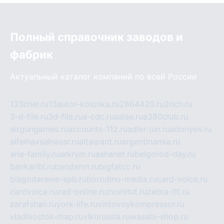
Полный справочник заводов и
фабрик
Актуальный каталог компаний по всей России
133chel.ru
13autor-kolonka.ru
2864420.ru
2rich.ru
3-d-file.ru
3d-file.ru
a-cdc.ru
aalse.ru
a380club.ru
airgungames.ru
accounts-112.ru
adler-jun.ru
adonyev.ru
alfeihavsalnassr.ru
altaipant.ru
argentinamia.ru
aria-family.ru
arkrym.ru
ashanet.ru
belgorod-day.ru
bankaribi.ru
bandamn.ru
bigfatcc.ru
blagodarenie-spb.ru
borodino-media.ru
card-voice.ru
cardvoice.ru
zed-online.ru
zvonitut.ru
zebra-tlt.ru
zarafshan.ru
york-life.ru
vintovoykompressor.ru
vladivostok-map.ru
vlknrussia.ru
wasabi-shop.ru