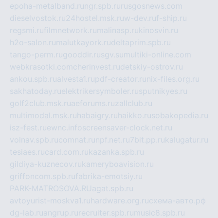
epoha-metalband.ru
ngr.spb.ru
rusgosnews.com
dieselvostok.ru
24hostel.msk.ru
w-dev.ru
f-ship.ru
regsmi.ru
filmnetwork.ru
malinasp.ru
kinosvin.ru
h2o-salon.ru
malutkayork.ru
deltaprim.spb.ru
tango-perm.ru
gooddir.ru
sgv.su
multiki-online.com
webkrasotki.com
cherinvest.ru
detskiy-ostrov.ru
ankou.spb.ru
alvesta1.ru
pdf-creator.ru
nix-files.org.ru
sakhatoday.ru
elektrikersymboler.ru
sputnikyes.ru
golf2club.msk.ru
aeforums.ru
zallclub.ru
multimodal.msk.ru
habaigry.ru
haikko.ru
sobakopedia.ru
isz-fest.ru
ewnc.info
screensaver-clock.net.ru
volnav.spb.ru
comnat.ru
npf.net.ru
7bit.pp.ru
kalugatur.ru
tesiaes.ru
card.com.ru
kazanka.spb.ru
gildiya-kuznecov.ru
kameryboavision.ru
griffoncom.spb.ru
fabrika-emotsiy.ru
PARK-MATROSOVA.RU
agat.spb.ru
avtoyurist-moskva1.ru
hardware.org.ru
схема-авто.рф
dg-lab.ru
angrup.ru
recruiter.spb.ru
music8.spb.ru