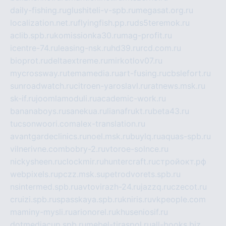
daily-fishing.ru
glushiteli-v-spb.ru
megasat.org.ru
localization.net.ru
flyingfish.pp.ru
ds5teremok.ru
aclib.spb.ru
komissionka30.ru
mag-profit.ru
icentre-74.ru
leasing-nsk.ru
hd39.ru
rcd.com.ru
bioprot.ru
deltaextreme.ru
mirkotlov07.ru
mycrossway.ru
temamedia.ru
art-fusing.ru
cbslefort.ru
sunroadwatch.ru
citroen-yaroslavl.ru
ratnews.msk.ru
sk-if.ru
joomlamoduli.ru
academic-work.ru
bananaboys.ru
sanekua.ru
lianafrukt.ru
beta43.ru
tucsonwoori.com
alex-translation.ru
avantgardeclinics.ru
noel.msk.ru
buylq.ru
aquas-spb.ru
vilnerivne.com
bobry-2.ru
vtoroe-solnce.ru
nickysheen.ru
clockmir.ru
huntercraft.ru
стройокт.рф
webpixels.ru
pczz.msk.su
petrodvorets.spb.ru
nsintermed.spb.ru
avtovirazh-24.ru
jazzq.ru
czecot.ru
cruizi.spb.ru
spasskaya.spb.ru
kniris.ru
vkpeople.com
maminy-mysli.ru
arionorel.ru
khuseniosif.ru
dotmediacup.spb.ru
mebel-tiraspol.ru
all-books.biz