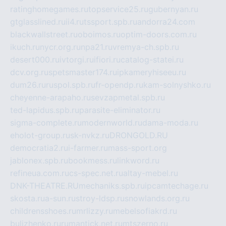
ratinghomegames.ru
topservice25.ru
gubernyan.ru
gtglasslined.ru
ii4.ru
tssport.spb.ru
andorra24.com
blackwallstreet.ru
oboimos.ru
optim-doors.com.ru
ikuch.ru
nycr.org.ru
npa21.ru
vremya-ch.spb.ru
desert000.ru
ivtorgi.ru
ifiori.ru
catalog-statei.ru
dcv.org.ru
spetsmaster174.ru
ipkameryhiseeu.ru
dum26.ru
ruspol.spb.ru
fr-opendp.ru
kam-solnyshko.ru
cheyenne-arapaho.ru
sevzapmetal.spb.ru
ted-lapidus.spb.ru
parasite-eliminator.ru
sigma-complete.ru
modernworld.ru
dama-moda.ru
eholot-group.ru
sk-nvkz.ru
DRONGOLD.RU
democratia2.ru
i-farmer.ru
mass-sport.org
jablonex.spb.ru
bookmess.ru
linkword.ru
refineua.com.ru
cs-spec.net.ru
altay-mebel.ru
DNK-THEATRE.RU
mechaniks.spb.ru
ipcamtechage.ru
skosta.ru
a-sun.ru
stroy-ldsp.ru
snowlands.org.ru
childrensshoes.ru
mrlizzy.ru
mebelsofiakrd.ru
bulizhenko.ru
rumantick.net.ru
mtszerno.ru