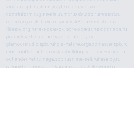
vmauto.spb.ru
shop-astyle.ru
derevo-s.ru
contrinform.ru
gutserial.ru
mdrussia.spb.ru
monod.ru
refine.org.ru
uk-krein.ru
kamensk61.ru
zooclub.info
filonov.org.ru
технокамск.рф
ra-spectr.ru
ooodriada.ru
promelmash.spb.ru
ixtys.spb.ru
fccity.ru
glamourstudio.spb.ru
kola-nature.org
spbmaster.spb.ru
musicoutlet.ru
china.msk.ru
bulldog.su
grimm-online.ru
outlander.net.ru
maga.spb.ru
anime-sell.ru
keseloy.ru
газприборсервис.рф
karmin.spb.ru
shekswood.ru
tischlermebel.ru
automall66.ru
mag-vladimir.ru
yardbar.ru
kiwitour.spb.ru
indesign.com.ru
freestylemebel.ru
bany-samara.ru
rsei.ru
naidisvoyput.ru
mgsn-invest.ru
ipkamerasannce.ru
alicante-house.ru
ibelka74.ru
cozyhouse.info
vlkargalev-studio.ru
700mb.ru
figura-ufa.ru
alina-live.ru
belarusiannews.ru
womenknow.ru
dos-vniimk.ru
sega.net.ru
dv.net.ru
phenomenonsofhistory.com
telesputnik.net.ru
wall.pp.ru
pylesosroidmi.ru