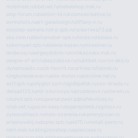
mobilvest.ru
bbd.net.ru
mebelshop.msk.ru
smp-forum.ru
bastion-td.ru
kosmoscreative.ru
avrmotors.ru
art-galadesign.ru
tiffany-c.ru
ecostep-samara.ru
d-p.spb.ru
галактика73.рф
sko.com.ru
davitamebel-spb.ru
fotsis.ru
tesiaes.ru
kokoroyari.spb.ru
blesna-kazan.ru
mossilver.ru
lenderoq.ru
sergeydobrin.ru
tochkazvuka.msk.ru
people-of-art.ru
bezzubova.ru
clubtibet.ru
orior-aks.ru
dynamoauto.ru
szk-favorit.ru
carlines.ru
flatnsk.ru
kingbolenskaner.ru
alex-motor.ru
astroline.net.ru
act1.spb.ru
polyglot.com.ru
gidlipetsk.ru
ooo-driada.ru
detsad125.ru
mir-zdoroviya.ru
bruslanovo.ru
siterem.ru
council.spb.ru
лодкипатриот.рф
kafekolizey.ru
iclub.net.ru
gazon-easy.ru
sugarepilekb.ru
grinox.ru
pylesostineco.ru
msts-ozarenie.ru
kameryjooan.ru
artemovskij.ru
dopler.spb.ru
aid70.ru
metall-perm.ru
ndm.msk.ru
ratingzooshop.ru
apiaccess.ru
globalautotrade.info
bezverhovskoe.ru
drsschool.ru