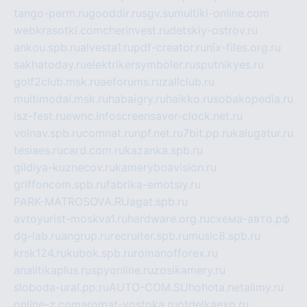
tango-perm.ru
gooddir.ru
sgv.su
multiki-online.com
webkrasotki.com
cherinvest.ru
detskiy-ostrov.ru
ankou.spb.ru
alvesta1.ru
pdf-creator.ru
nix-files.org.ru
sakhatoday.ru
elektrikersymboler.ru
sputnikyes.ru
golf2club.msk.ru
aeforums.ru
zallclub.ru
multimodal.msk.ru
habaigry.ru
haikko.ru
sobakopedia.ru
isz-fest.ru
ewnc.info
screensaver-clock.net.ru
volnav.spb.ru
comnat.ru
npf.net.ru
7bit.pp.ru
kalugatur.ru
tesiaes.ru
card.com.ru
kazanka.spb.ru
gildiya-kuznecov.ru
kameryboavision.ru
griffoncom.spb.ru
fabrika-emotsiy.ru
PARK-MATROSOVA.RU
agat.spb.ru
avtoyurist-moskva1.ru
hardware.org.ru
схема-авто.рф
dg-lab.ru
angrup.ru
recruiter.spb.ru
music8.spb.ru
krsk124.ru
kubok.spb.ru
romanofforex.ru
analitikaplus.ru
spyonline.ru
zosikamery.ru
sloboda-ural.pp.ru
AUTO-COM.SU
hohota.net
alimy.ru
online-z.com
aromat-vostoka.ru
otdelkaexp.ru