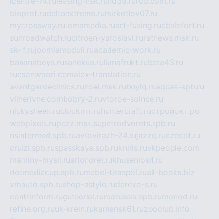
icentre-74.ru
leasing-nsk.ru
hd39.ru
rcd.com.ru
bioprot.ru
deltaextreme.ru
mirkotlov07.ru
mycrossway.ru
temamedia.ru
art-fusing.ru
cbslefort.ru
sunroadwatch.ru
citroen-yaroslavl.ru
ratnews.msk.ru
sk-if.ru
joomlamoduli.ru
academic-work.ru
bananaboys.ru
sanekua.ru
lianafrukt.ru
beta43.ru
tucsonwoori.com
alex-translation.ru
avantgardeclinics.ru
noel.msk.ru
buylq.ru
aquas-spb.ru
vilnerivne.com
bobry-2.ru
vtoroe-solnce.ru
nickysheen.ru
clockmir.ru
huntercraft.ru
стройокт.рф
webpixels.ru
pczz.msk.su
petrodvorets.spb.ru
nsintermed.spb.ru
avtovirazh-24.ru
jazzq.ru
czecot.ru
cruizi.spb.ru
spasskaya.spb.ru
kniris.ru
vkpeople.com
maminy-mysli.ru
arionorel.ru
khuseniosif.ru
dotmediacup.spb.ru
mebel-tiraspol.ru
all-books.biz
vmauto.spb.ru
shop-astyle.ru
derevo-s.ru
contrinform.ru
gutserial.ru
mdrussia.spb.ru
monod.ru
refine.org.ru
uk-krein.ru
kamensk61.ru
zooclub.info