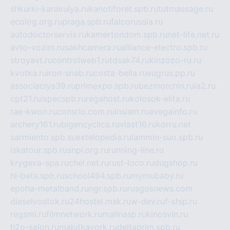
shkurki-karakulya.ru
kanotiforet.spb.ru
tutmassage.ru
ecolog.org.ru
praga.spb.ru
falcorussia.ru
autodoctorservis.ru
kamertondom.spb.ru
net-life.net.ru
avto-vozim.ru
sakhcamera.ru
alliance-electro.spb.ru
stroyavt.ru
controlweb1.ru
tdsak74.ru
kinzozo-ru.ru
kvotka.ru
iron-snab.ru
costa-bella.ru
eugrus.pp.ru
associaciya39.ru
primexpo.spb.ru
bezmorchin.ru
ia2.ru
cpt21.ru
ispecspb.ru
regahost.ru
kolosok-elita.ru
tae-kwon.ru
consrio.com.ru
insiam.ru
avegainfo.ru
archery161.ru
bigencyclica.ru
vlast16.ru
korru.net
sarmiento.spb.su
extelopedia.ru
lammin-suo.spb.ru
iskatour.spb.ru
snpi.org.ru
running-line.ru
krygeva-spa.ru
chel.net.ru
rust-loco.ru
dugshop.ru
hl-beta.spb.ru
school494.spb.ru
mymubaby.ru
epoha-metalband.ru
ngr.spb.ru
rusgosnews.com
dieselvostok.ru
24hostel.msk.ru
w-dev.ru
f-ship.ru
regsmi.ru
filmnetwork.ru
malinasp.ru
kinosvin.ru
h2o-salon.ru
malutkayork.ru
deltaprim.spb.ru