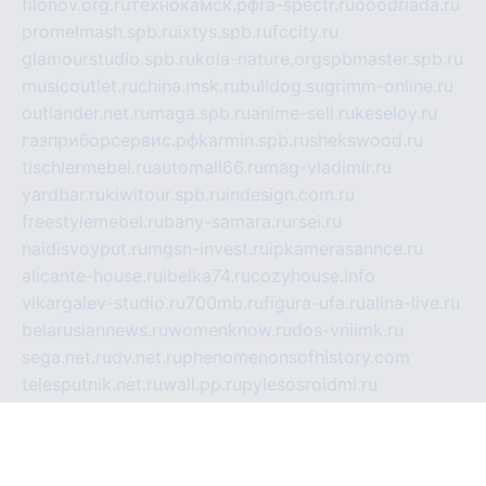
filonov.org.ru
технокамск.рф
ra-spectr.ru
ooodriada.ru
promelmash.spb.ru
ixtys.spb.ru
fccity.ru
glamourstudio.spb.ru
kola-nature.org
spbmaster.spb.ru
musicoutlet.ru
china.msk.ru
bulldog.su
grimm-online.ru
outlander.net.ru
maga.spb.ru
anime-sell.ru
keseloy.ru
газприборсервис.рф
karmin.spb.ru
shekswood.ru
tischlermebel.ru
automall66.ru
mag-vladimir.ru
yardbar.ru
kiwitour.spb.ru
indesign.com.ru
freestylemebel.ru
bany-samara.ru
rsei.ru
naidisvoyput.ru
mgsn-invest.ru
ipkamerasannce.ru
alicante-house.ru
ibelka74.ru
cozyhouse.info
vlkargalev-studio.ru
700mb.ru
figura-ufa.ru
alina-live.ru
belarusiannews.ru
womenknow.ru
dos-vniimk.ru
sega.net.ru
dv.net.ru
phenomenonsofhistory.com
telesputnik.net.ru
wall.pp.ru
pylesosroidmi.ru
gtc-clan.ru
cligs.ru
bibikazap.ru
popova.org.ru
netwhistler.spb.ru
bellvil.ru
bonzon.ru
iss-vladik.ru
defiparis.net.ru
las-gryzas.ru
amku.ru