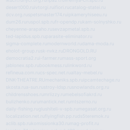
ikuch.ru
nycr.org.ru
npa21.ru
vremya-ch.spb.ru
desert000.ru
ivtorgi.ru
ifiori.ru
catalog-statei.ru
dcv.org.ru
spetsmaster174.ru
ipkameryhiseeu.ru
dum26.ru
ruspol.spb.ru
fr-opendp.ru
kam-solnyshko.ru
cheyenne-arapaho.ru
sevzapmetal.spb.ru
ted-lapidus.spb.ru
parasite-eliminator.ru
sigma-complete.ru
modernworld.ru
dama-moda.ru
eholot-group.ru
sk-nvkz.ru
DRONGOLD.RU
democratia2.ru
i-farmer.ru
mass-sport.org
jablonex.spb.ru
bookmess.ru
linkword.ru
refineua.com.ru
cs-spec.net.ru
altay-mebel.ru
DNK-THEATRE.RU
mechaniks.spb.ru
ipcamtechage.ru
skosta.ru
a-sun.ru
stroy-ldsp.ru
snowlands.org.ru
childrensshoes.ru
mrlizzy.ru
mebelsofiakrd.ru
bulizhenko.ru
rumantick.net.ru
mtszerno.ru
daily-fishing.ru
glushiteli-v-spb.ru
megasat.org.ru
localization.net.ru
flyingfish.pp.ru
ds5teremok.ru
aclib.spb.ru
komissionka30.ru
mag-profit.ru