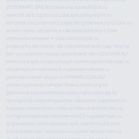
ZOOSMART.SPB.RU
dalakony.ru
medikijob.ru
remontt.spb.ru
photostudia.spb.ru
myragon.ru
terramia.ru
academy62.ru
gardengallereya.ru
rti.com.ru
artem-news.ru
biserinca.ru
krasnodarkurort.com
imshowtv.ru
mebel-v-tule.ru
mobtopik.ru
pcsecurity.net.ru
tool-sib.ru
multimetrunit.ru
sp-tour.ru
fan-cs.ru
santeh-russia.ru
symbian9.net.ru
DSHAIR.RU
tmmotors.spb.ru
xjocuricopii.com
musavtomat.msk.ru
obustrojdom.ru
sovetcik.ru
ybaranovskaya.ru
ppknews.ru
cult-alshei.ru
JAPANRUSSIA.RU
proekciyamebel.ru
imper-finans.ru
rim.org.ru
glamourai.ru
brassminus.ru
zabor-pro.ru
ftn.pp.ru
dorogoe58.ru
laimengpacker.ru
kuzova-zapchasti.ru
sageerp.ru
taxodrom.ru
dsrazvitie.ru
hardcity.net.ru
ratinghomegames.ru
topservice25.ru
gubernyan.ru
gtglasslined.ru
ii4.ru
tssport.spb.ru
andorra24.com
blackwallstreet.ru
oboimos.ru
optim-doors.com.ru