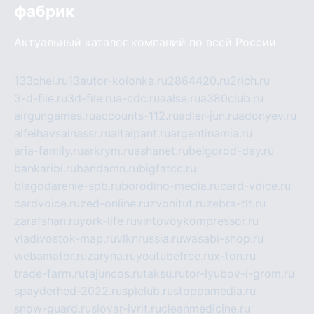
фабрик
Актуальный каталог компаний по всей России
133chel.ru
13autor-kolonka.ru
2864420.ru
2rich.ru
3-d-file.ru
3d-file.ru
a-cdc.ru
aalse.ru
a380club.ru
airgungames.ru
accounts-112.ru
adler-jun.ru
adonyev.ru
alfeihavsalnassr.ru
altaipant.ru
argentinamia.ru
aria-family.ru
arkrym.ru
ashanet.ru
belgorod-day.ru
bankaribi.ru
bandamn.ru
bigfatcc.ru
blagodarenie-spb.ru
borodino-media.ru
card-voice.ru
cardvoice.ru
zed-online.ru
zvonitut.ru
zebra-tlt.ru
zarafshan.ru
york-life.ru
vintovoykompressor.ru
vladivostok-map.ru
vlknrussia.ru
wasabi-shop.ru
webamator.ru
zaryna.ru
youtubefree.ru
x-ton.ru
trade-farm.ru
tajuncos.ru
taksu.ru
tor-lyubov-i-grom.ru
spayderhed-2022.ru
splclub.ru
stoppamedia.ru
snow-guard.ru
slovar-ivrit.ru
cleanmedicine.ru