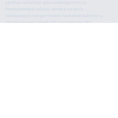
yardbar.ru
kiwitour.spb.ru
indesign.com.ru
freestylemebel.ru
bany-samara.ru
rsei.ru
naidisvoyput.ru
mgsn-invest.ru
ipkamerasannce.ru
alicante-house.ru
ibelka74.ru
cozyhouse.info
vlkargalev-studio.ru
700mb.ru
figura-ufa.ru
alina-live.ru
belarusiannews.ru
womenknow.ru
dos-vniimk.ru
sega.net.ru
dv.net.ru
phenomenonsofhistory.com
telesputnik.net.ru
wall.pp.ru
pylesosroidmi.ru
gtc-clan.ru
cligs.ru
bibikazap.ru
popova.org.ru
netwhistler.spb.ru
bellvil.ru
bonzon.ru
iss-vladik.ru
defiparis.net.ru
las-gryzas.ru
amku.ru
electednews.spb.ru
feather.org.ru
spar72.ru
tankiigri.ru
dominus.com.ru
ibtree.ru
sanykool.pp.ru
unixlib.org.ru
menatep.spb.ru
gartenterrassen.ru
printeka.ru
skvozilka.com.ru
parkovka-pub.ru
lovemobi.ru
art-ru.ru
emulatorz.com.ru
alucomp.com.ru
tatforum.com.ru
alternativa-profi.ru
dermakler.ru
artsurvey.ru
aredir.ru
khimspas.ru
centr-maxi.ru
2018r.ru