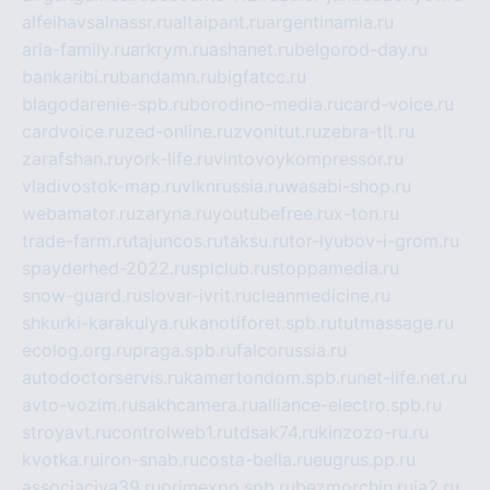
alfeihavsalnassr.ru
altaipant.ru
argentinamia.ru
aria-family.ru
arkrym.ru
ashanet.ru
belgorod-day.ru
bankaribi.ru
bandamn.ru
bigfatcc.ru
blagodarenie-spb.ru
borodino-media.ru
card-voice.ru
cardvoice.ru
zed-online.ru
zvonitut.ru
zebra-tlt.ru
zarafshan.ru
york-life.ru
vintovoykompressor.ru
vladivostok-map.ru
vlknrussia.ru
wasabi-shop.ru
webamator.ru
zaryna.ru
youtubefree.ru
x-ton.ru
trade-farm.ru
tajuncos.ru
taksu.ru
tor-lyubov-i-grom.ru
spayderhed-2022.ru
splclub.ru
stoppamedia.ru
snow-guard.ru
slovar-ivrit.ru
cleanmedicine.ru
shkurki-karakulya.ru
kanotiforet.spb.ru
tutmassage.ru
ecolog.org.ru
praga.spb.ru
falcorussia.ru
autodoctorservis.ru
kamertondom.spb.ru
net-life.net.ru
avto-vozim.ru
sakhcamera.ru
alliance-electro.spb.ru
stroyavt.ru
controlweb1.ru
tdsak74.ru
kinzozo-ru.ru
kvotka.ru
iron-snab.ru
costa-bella.ru
eugrus.pp.ru
associaciya39.ru
primexpo.spb.ru
bezmorchin.ru
ia2.ru