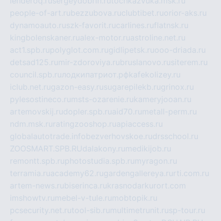
lenderoq.ru
sergeydobrin.ru
tochkazvuka.msk.ru
people-of-art.ru
bezzubova.ru
clubtibet.ru
orior-aks.ru
dynamoauto.ru
szk-favorit.ru
carlines.ru
flatnsk.ru
kingbolenskaner.ru
alex-motor.ru
astroline.net.ru
act1.spb.ru
polyglot.com.ru
gidlipetsk.ru
ooo-driada.ru
detsad125.ru
mir-zdoroviya.ru
bruslanovo.ru
siterem.ru
council.spb.ru
лодкипатриот.рф
kafekolizey.ru
iclub.net.ru
gazon-easy.ru
sugarepilekb.ru
grinox.ru
pylesostineco.ru
msts-ozarenie.ru
kameryjooan.ru
artemovskij.ru
dopler.spb.ru
aid70.ru
metall-perm.ru
ndm.msk.ru
ratingzooshop.ru
apiaccess.ru
globalautotrade.info
bezverhovskoe.ru
drsschool.ru
ZOOSMART.SPB.RU
dalakony.ru
medikijob.ru
remontt.spb.ru
photostudia.spb.ru
myragon.ru
terramia.ru
academy62.ru
gardengallereya.ru
rti.com.ru
artem-news.ru
biserinca.ru
krasnodarkurort.com
imshowtv.ru
mebel-v-tule.ru
mobtopik.ru
pcsecurity.net.ru
tool-sib.ru
multimetrunit.ru
sp-tour.ru