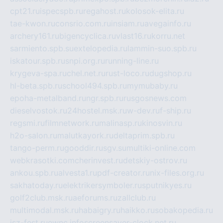
cpt21.ru
ispecspb.ru
regahost.ru
kolosok-elita.ru
tae-kwon.ru
consrio.com.ru
insiam.ru
avegainfo.ru
archery161.ru
bigencyclica.ru
vlast16.ru
korru.net
sarmiento.spb.su
extelopedia.ru
lammin-suo.spb.ru
iskatour.spb.ru
snpi.org.ru
running-line.ru
krygeva-spa.ru
chel.net.ru
rust-loco.ru
dugshop.ru
hl-beta.spb.ru
school494.spb.ru
mymubaby.ru
epoha-metalband.ru
ngr.spb.ru
rusgosnews.com
dieselvostok.ru
24hostel.msk.ru
w-dev.ru
f-ship.ru
regsmi.ru
filmnetwork.ru
malinasp.ru
kinosvin.ru
h2o-salon.ru
malutkayork.ru
deltaprim.spb.ru
tango-perm.ru
gooddir.ru
sgv.su
multiki-online.com
webkrasotki.com
cherinvest.ru
detskiy-ostrov.ru
ankou.spb.ru
alvesta1.ru
pdf-creator.ru
nix-files.org.ru
sakhatoday.ru
elektrikersymboler.ru
sputnikyes.ru
golf2club.msk.ru
aeforums.ru
zallclub.ru
multimodal.msk.ru
habaigry.ru
haikko.ru
sobakopedia.ru
isz-fest.ru
ewnc.info
screensaver-clock.net.ru