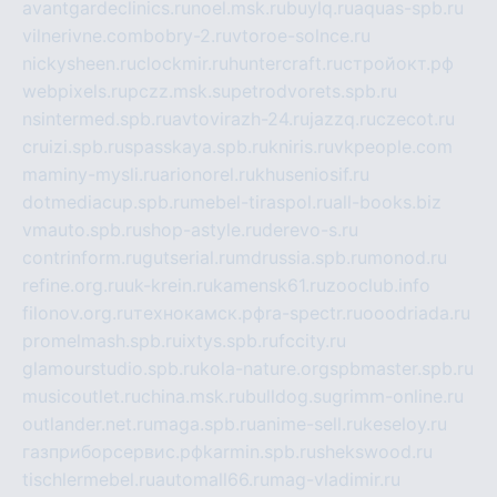
avantgardeclinics.ru
noel.msk.ru
buylq.ru
aquas-spb.ru
vilnerivne.com
bobry-2.ru
vtoroe-solnce.ru
nickysheen.ru
clockmir.ru
huntercraft.ru
стройокт.рф
webpixels.ru
pczz.msk.su
petrodvorets.spb.ru
nsintermed.spb.ru
avtovirazh-24.ru
jazzq.ru
czecot.ru
cruizi.spb.ru
spasskaya.spb.ru
kniris.ru
vkpeople.com
maminy-mysli.ru
arionorel.ru
khuseniosif.ru
dotmediacup.spb.ru
mebel-tiraspol.ru
all-books.biz
vmauto.spb.ru
shop-astyle.ru
derevo-s.ru
contrinform.ru
gutserial.ru
mdrussia.spb.ru
monod.ru
refine.org.ru
uk-krein.ru
kamensk61.ru
zooclub.info
filonov.org.ru
технокамск.рф
ra-spectr.ru
ooodriada.ru
promelmash.spb.ru
ixtys.spb.ru
fccity.ru
glamourstudio.spb.ru
kola-nature.org
spbmaster.spb.ru
musicoutlet.ru
china.msk.ru
bulldog.su
grimm-online.ru
outlander.net.ru
maga.spb.ru
anime-sell.ru
keseloy.ru
газприборсервис.рф
karmin.spb.ru
shekswood.ru
tischlermebel.ru
automall66.ru
mag-vladimir.ru