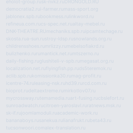
eholot-group.ru
sk-nvkz.ru
DRONGOLD.RU
democratia2.ru
i-farmer.ru
mass-sport.org
jablonex.spb.ru
bookmess.ru
linkword.ru
refineua.com.ru
cs-spec.net.ru
altay-mebel.ru
DNK-THEATRE.RU
mechaniks.spb.ru
ipcamtechage.ru
skosta.ru
a-sun.ru
stroy-ldsp.ru
snowlands.org.ru
childrensshoes.ru
mrlizzy.ru
mebelsofiakrd.ru
bulizhenko.ru
rumantick.net.ru
mtszerno.ru
daily-fishing.ru
glushiteli-v-spb.ru
megasat.org.ru
localization.net.ru
flyingfish.pp.ru
ds5teremok.ru
aclib.spb.ru
komissionka30.ru
mag-profit.ru
icentre-74.ru
leasing-nsk.ru
hd39.ru
rcd.com.ru
bioprot.ru
deltaextreme.ru
mirkotlov07.ru
mycrossway.ru
temamedia.ru
art-fusing.ru
cbslefort.ru
sunroadwatch.ru
citroen-yaroslavl.ru
ratnews.msk.ru
sk-if.ru
joomlamoduli.ru
academic-work.ru
bananaboys.ru
sanekua.ru
lianafrukt.ru
beta43.ru
tucsonwoori.com
alex-translation.ru