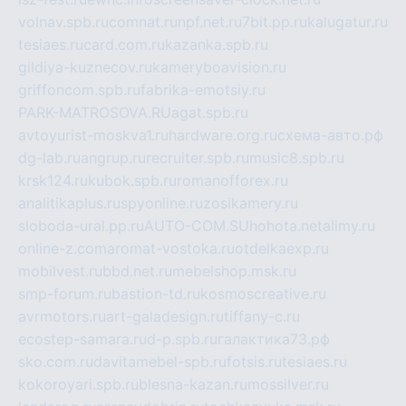
volnav.spb.ru
comnat.ru
npf.net.ru
7bit.pp.ru
kalugatur.ru
tesiaes.ru
card.com.ru
kazanka.spb.ru
gildiya-kuznecov.ru
kameryboavision.ru
griffoncom.spb.ru
fabrika-emotsiy.ru
PARK-MATROSOVA.RU
agat.spb.ru
avtoyurist-moskva1.ru
hardware.org.ru
схема-авто.рф
dg-lab.ru
angrup.ru
recruiter.spb.ru
music8.spb.ru
krsk124.ru
kubok.spb.ru
romanofforex.ru
analitikaplus.ru
spyonline.ru
zosikamery.ru
sloboda-ural.pp.ru
AUTO-COM.SU
hohota.net
alimy.ru
online-z.com
aromat-vostoka.ru
otdelkaexp.ru
mobilvest.ru
bbd.net.ru
mebelshop.msk.ru
smp-forum.ru
bastion-td.ru
kosmoscreative.ru
avrmotors.ru
art-galadesign.ru
tiffany-c.ru
ecostep-samara.ru
d-p.spb.ru
галактика73.рф
sko.com.ru
davitamebel-spb.ru
fotsis.ru
tesiaes.ru
kokoroyari.spb.ru
blesna-kazan.ru
mossilver.ru