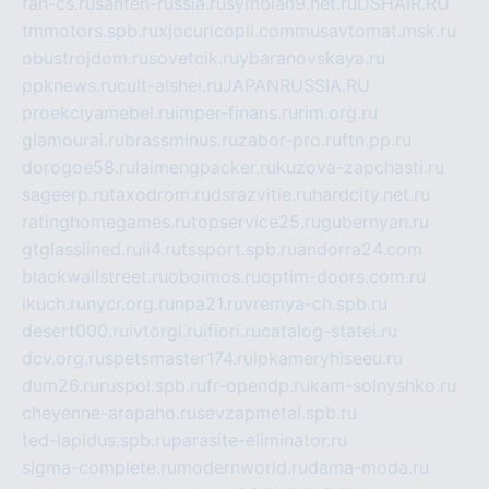
fan-cs.ru
santeh-russia.ru
symbian9.net.ru
DSHAIR.RU
tmmotors.spb.ru
xjocuricopii.com
musavtomat.msk.ru
obustrojdom.ru
sovetcik.ru
ybaranovskaya.ru
ppknews.ru
cult-alshei.ru
JAPANRUSSIA.RU
proekciyamebel.ru
imper-finans.ru
rim.org.ru
glamourai.ru
brassminus.ru
zabor-pro.ru
ftn.pp.ru
dorogoe58.ru
laimengpacker.ru
kuzova-zapchasti.ru
sageerp.ru
taxodrom.ru
dsrazvitie.ru
hardcity.net.ru
ratinghomegames.ru
topservice25.ru
gubernyan.ru
gtglasslined.ru
ii4.ru
tssport.spb.ru
andorra24.com
blackwallstreet.ru
oboimos.ru
optim-doors.com.ru
ikuch.ru
nycr.org.ru
npa21.ru
vremya-ch.spb.ru
desert000.ru
ivtorgi.ru
ifiori.ru
catalog-statei.ru
dcv.org.ru
spetsmaster174.ru
ipkameryhiseeu.ru
dum26.ru
ruspol.spb.ru
fr-opendp.ru
kam-solnyshko.ru
cheyenne-arapaho.ru
sevzapmetal.spb.ru
ted-lapidus.spb.ru
parasite-eliminator.ru
sigma-complete.ru
modernworld.ru
dama-moda.ru