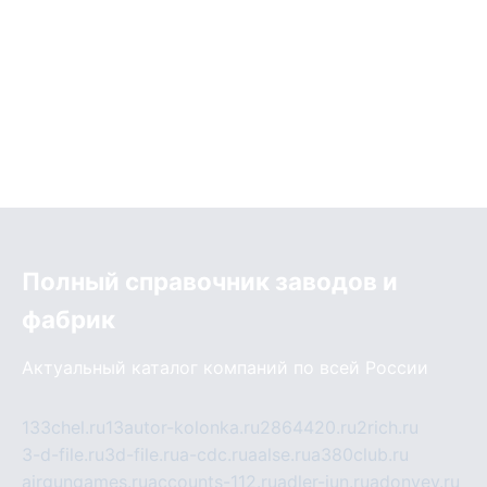
Полный справочник заводов и
фабрик
Актуальный каталог компаний по всей России
133chel.ru
13autor-kolonka.ru
2864420.ru
2rich.ru
3-d-file.ru
3d-file.ru
a-cdc.ru
aalse.ru
a380club.ru
airgungames.ru
accounts-112.ru
adler-jun.ru
adonyev.ru