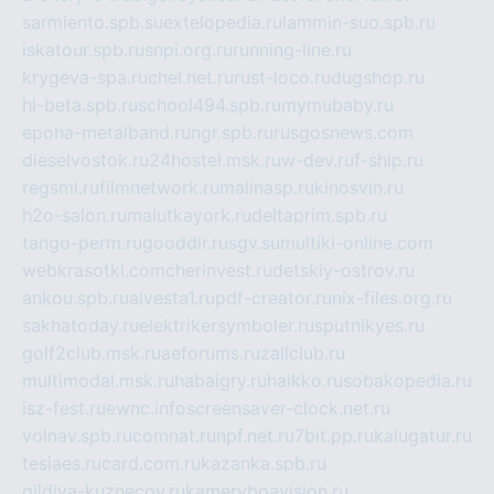
sarmiento.spb.su
extelopedia.ru
lammin-suo.spb.ru
iskatour.spb.ru
snpi.org.ru
running-line.ru
krygeva-spa.ru
chel.net.ru
rust-loco.ru
dugshop.ru
hl-beta.spb.ru
school494.spb.ru
mymubaby.ru
epoha-metalband.ru
ngr.spb.ru
rusgosnews.com
dieselvostok.ru
24hostel.msk.ru
w-dev.ru
f-ship.ru
regsmi.ru
filmnetwork.ru
malinasp.ru
kinosvin.ru
h2o-salon.ru
malutkayork.ru
deltaprim.spb.ru
tango-perm.ru
gooddir.ru
sgv.su
multiki-online.com
webkrasotki.com
cherinvest.ru
detskiy-ostrov.ru
ankou.spb.ru
alvesta1.ru
pdf-creator.ru
nix-files.org.ru
sakhatoday.ru
elektrikersymboler.ru
sputnikyes.ru
golf2club.msk.ru
aeforums.ru
zallclub.ru
multimodal.msk.ru
habaigry.ru
haikko.ru
sobakopedia.ru
isz-fest.ru
ewnc.info
screensaver-clock.net.ru
volnav.spb.ru
comnat.ru
npf.net.ru
7bit.pp.ru
kalugatur.ru
tesiaes.ru
card.com.ru
kazanka.spb.ru
gildiya-kuznecov.ru
kameryboavision.ru