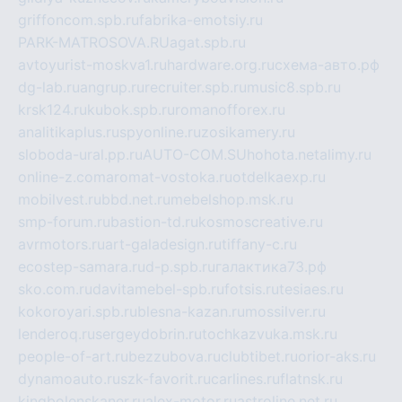
griffoncom.spb.ru
fabrika-emotsiy.ru
PARK-MATROSOVA.RU
agat.spb.ru
avtoyurist-moskva1.ru
hardware.org.ru
схема-авто.рф
dg-lab.ru
angrup.ru
recruiter.spb.ru
music8.spb.ru
krsk124.ru
kubok.spb.ru
romanofforex.ru
analitikaplus.ru
spyonline.ru
zosikamery.ru
sloboda-ural.pp.ru
AUTO-COM.SU
hohota.net
alimy.ru
online-z.com
aromat-vostoka.ru
otdelkaexp.ru
mobilvest.ru
bbd.net.ru
mebelshop.msk.ru
smp-forum.ru
bastion-td.ru
kosmoscreative.ru
avrmotors.ru
art-galadesign.ru
tiffany-c.ru
ecostep-samara.ru
d-p.spb.ru
галактика73.рф
sko.com.ru
davitamebel-spb.ru
fotsis.ru
tesiaes.ru
kokoroyari.spb.ru
blesna-kazan.ru
mossilver.ru
lenderoq.ru
sergeydobrin.ru
tochkazvuka.msk.ru
people-of-art.ru
bezzubova.ru
clubtibet.ru
orior-aks.ru
dynamoauto.ru
szk-favorit.ru
carlines.ru
flatnsk.ru
kingbolenskaner.ru
alex-motor.ru
astroline.net.ru