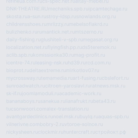
refineua.com.ru
cs-spec.net.ru
altay-mebel.ru
DNK-THEATRE.RU
mechaniks.spb.ru
ipcamtechage.ru
skosta.ru
a-sun.ru
stroy-ldsp.ru
snowlands.org.ru
childrensshoes.ru
mrlizzy.ru
mebelsofiakrd.ru
bulizhenko.ru
rumantick.net.ru
mtszerno.ru
daily-fishing.ru
glushiteli-v-spb.ru
megasat.org.ru
localization.net.ru
flyingfish.pp.ru
ds5teremok.ru
aclib.spb.ru
komissionka30.ru
mag-profit.ru
icentre-74.ru
leasing-nsk.ru
hd39.ru
rcd.com.ru
bioprot.ru
deltaextreme.ru
mirkotlov07.ru
mycrossway.ru
temamedia.ru
art-fusing.ru
cbslefort.ru
sunroadwatch.ru
citroen-yaroslavl.ru
ratnews.msk.ru
sk-if.ru
joomlamoduli.ru
academic-work.ru
bananaboys.ru
sanekua.ru
lianafrukt.ru
beta43.ru
tucsonwoori.com
alex-translation.ru
avantgardeclinics.ru
noel.msk.ru
buylq.ru
aquas-spb.ru
vilnerivne.com
bobry-2.ru
vtoroe-solnce.ru
nickysheen.ru
clockmir.ru
huntercraft.ru
стройокт.рф