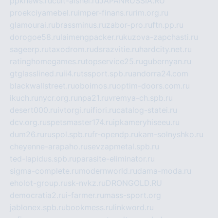
ppknews.ru
cult-alshei.ru
JAPANRUSSIA.RU
proekciyamebel.ru
imper-finans.ru
rim.org.ru
glamourai.ru
brassminus.ru
zabor-pro.ru
ftn.pp.ru
dorogoe58.ru
laimengpacker.ru
kuzova-zapchasti.ru
sageerp.ru
taxodrom.ru
dsrazvitie.ru
hardcity.net.ru
ratinghomegames.ru
topservice25.ru
gubernyan.ru
gtglasslined.ru
ii4.ru
tssport.spb.ru
andorra24.com
blackwallstreet.ru
oboimos.ru
optim-doors.com.ru
ikuch.ru
nycr.org.ru
npa21.ru
vremya-ch.spb.ru
desert000.ru
ivtorgi.ru
ifiori.ru
catalog-statei.ru
dcv.org.ru
spetsmaster174.ru
ipkameryhiseeu.ru
dum26.ru
ruspol.spb.ru
fr-opendp.ru
kam-solnyshko.ru
cheyenne-arapaho.ru
sevzapmetal.spb.ru
ted-lapidus.spb.ru
parasite-eliminator.ru
sigma-complete.ru
modernworld.ru
dama-moda.ru
eholot-group.ru
sk-nvkz.ru
DRONGOLD.RU
democratia2.ru
i-farmer.ru
mass-sport.org
jablonex.spb.ru
bookmess.ru
linkword.ru