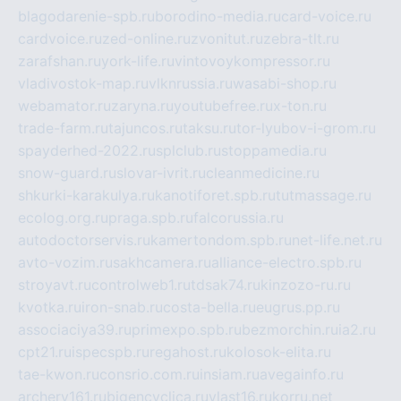
blagodarenie-spb.ru
borodino-media.ru
card-voice.ru
cardvoice.ru
zed-online.ru
zvonitut.ru
zebra-tlt.ru
zarafshan.ru
york-life.ru
vintovoykompressor.ru
vladivostok-map.ru
vlknrussia.ru
wasabi-shop.ru
webamator.ru
zaryna.ru
youtubefree.ru
x-ton.ru
trade-farm.ru
tajuncos.ru
taksu.ru
tor-lyubov-i-grom.ru
spayderhed-2022.ru
splclub.ru
stoppamedia.ru
snow-guard.ru
slovar-ivrit.ru
cleanmedicine.ru
shkurki-karakulya.ru
kanotiforet.spb.ru
tutmassage.ru
ecolog.org.ru
praga.spb.ru
falcorussia.ru
autodoctorservis.ru
kamertondom.spb.ru
net-life.net.ru
avto-vozim.ru
sakhcamera.ru
alliance-electro.spb.ru
stroyavt.ru
controlweb1.ru
tdsak74.ru
kinzozo-ru.ru
kvotka.ru
iron-snab.ru
costa-bella.ru
eugrus.pp.ru
associaciya39.ru
primexpo.spb.ru
bezmorchin.ru
ia2.ru
cpt21.ru
ispecspb.ru
regahost.ru
kolosok-elita.ru
tae-kwon.ru
consrio.com.ru
insiam.ru
avegainfo.ru
archery161.ru
bigencyclica.ru
vlast16.ru
korru.net