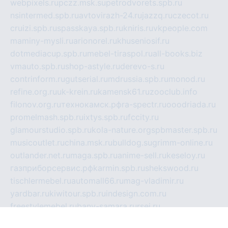
webpixels.ru
pczz.msk.su
petrodvorets.spb.ru
nsintermed.spb.ru
avtovirazh-24.ru
jazzq.ru
czecot.ru
cruizi.spb.ru
spasskaya.spb.ru
kniris.ru
vkpeople.com
maminy-mysli.ru
arionorel.ru
khuseniosif.ru
dotmediacup.spb.ru
mebel-tiraspol.ru
all-books.biz
vmauto.spb.ru
shop-astyle.ru
derevo-s.ru
contrinform.ru
gutserial.ru
mdrussia.spb.ru
monod.ru
refine.org.ru
uk-krein.ru
kamensk61.ru
zooclub.info
filonov.org.ru
технокамск.рф
ra-spectr.ru
ooodriada.ru
promelmash.spb.ru
ixtys.spb.ru
fccity.ru
glamourstudio.spb.ru
kola-nature.org
spbmaster.spb.ru
musicoutlet.ru
china.msk.ru
bulldog.su
grimm-online.ru
outlander.net.ru
maga.spb.ru
anime-sell.ru
keseloy.ru
газприборсервис.рф
karmin.spb.ru
shekswood.ru
tischlermebel.ru
automall66.ru
mag-vladimir.ru
yardbar.ru
kiwitour.spb.ru
indesign.com.ru
freestylemebel.ru
bany-samara.ru
rsei.ru
naidisvoyput.ru
mgsn-invest.ru
ipkamerasannce.ru