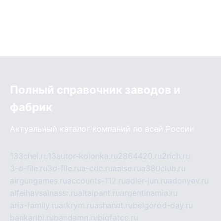
Полный справочник заводов и
фабрик
Актуальный каталог компаний по всей России
133chel.ru
13autor-kolonka.ru
2864420.ru
2rich.ru
3-d-file.ru
3d-file.ru
a-cdc.ru
aalse.ru
a380club.ru
airgungames.ru
accounts-112.ru
adler-jun.ru
adonyev.ru
alfeihavsalnassr.ru
altaipant.ru
argentinamia.ru
aria-family.ru
arkrym.ru
ashanet.ru
belgorod-day.ru
bankaribi.ru
bandamn.ru
bigfatcc.ru