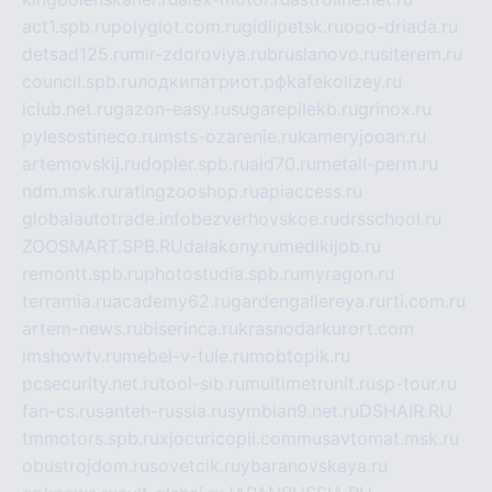
act1.spb.ru
polyglot.com.ru
gidlipetsk.ru
ooo-driada.ru
detsad125.ru
mir-zdoroviya.ru
bruslanovo.ru
siterem.ru
council.spb.ru
лодкипатриот.рф
kafekolizey.ru
iclub.net.ru
gazon-easy.ru
sugarepilekb.ru
grinox.ru
pylesostineco.ru
msts-ozarenie.ru
kameryjooan.ru
artemovskij.ru
dopler.spb.ru
aid70.ru
metall-perm.ru
ndm.msk.ru
ratingzooshop.ru
apiaccess.ru
globalautotrade.info
bezverhovskoe.ru
drsschool.ru
ZOOSMART.SPB.RU
dalakony.ru
medikijob.ru
remontt.spb.ru
photostudia.spb.ru
myragon.ru
terramia.ru
academy62.ru
gardengallereya.ru
rti.com.ru
artem-news.ru
biserinca.ru
krasnodarkurort.com
imshowtv.ru
mebel-v-tule.ru
mobtopik.ru
pcsecurity.net.ru
tool-sib.ru
multimetrunit.ru
sp-tour.ru
fan-cs.ru
santeh-russia.ru
symbian9.net.ru
DSHAIR.RU
tmmotors.spb.ru
xjocuricopii.com
musavtomat.msk.ru
obustrojdom.ru
sovetcik.ru
ybaranovskaya.ru