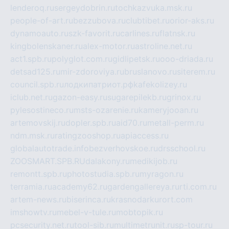
lenderoq.ru
sergeydobrin.ru
tochkazvuka.msk.ru
people-of-art.ru
bezzubova.ru
clubtibet.ru
orior-aks.ru
dynamoauto.ru
szk-favorit.ru
carlines.ru
flatnsk.ru
kingbolenskaner.ru
alex-motor.ru
astroline.net.ru
act1.spb.ru
polyglot.com.ru
gidlipetsk.ru
ooo-driada.ru
detsad125.ru
mir-zdoroviya.ru
bruslanovo.ru
siterem.ru
council.spb.ru
лодкипатриот.рф
kafekolizey.ru
iclub.net.ru
gazon-easy.ru
sugarepilekb.ru
grinox.ru
pylesostineco.ru
msts-ozarenie.ru
kameryjooan.ru
artemovskij.ru
dopler.spb.ru
aid70.ru
metall-perm.ru
ndm.msk.ru
ratingzooshop.ru
apiaccess.ru
globalautotrade.info
bezverhovskoe.ru
drsschool.ru
ZOOSMART.SPB.RU
dalakony.ru
medikijob.ru
remontt.spb.ru
photostudia.spb.ru
myragon.ru
terramia.ru
academy62.ru
gardengallereya.ru
rti.com.ru
artem-news.ru
biserinca.ru
krasnodarkurort.com
imshowtv.ru
mebel-v-tule.ru
mobtopik.ru
pcsecurity.net.ru
tool-sib.ru
multimetrunit.ru
sp-tour.ru