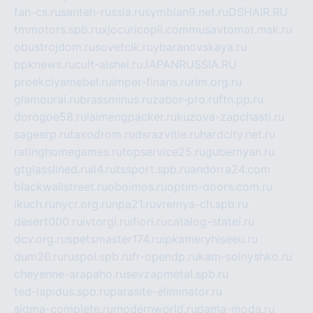
fan-cs.ru
santeh-russia.ru
symbian9.net.ru
DSHAIR.RU
tmmotors.spb.ru
xjocuricopii.com
musavtomat.msk.ru
obustrojdom.ru
sovetcik.ru
ybaranovskaya.ru
ppknews.ru
cult-alshei.ru
JAPANRUSSIA.RU
proekciyamebel.ru
imper-finans.ru
rim.org.ru
glamourai.ru
brassminus.ru
zabor-pro.ru
ftn.pp.ru
dorogoe58.ru
laimengpacker.ru
kuzova-zapchasti.ru
sageerp.ru
taxodrom.ru
dsrazvitie.ru
hardcity.net.ru
ratinghomegames.ru
topservice25.ru
gubernyan.ru
gtglasslined.ru
ii4.ru
tssport.spb.ru
andorra24.com
blackwallstreet.ru
oboimos.ru
optim-doors.com.ru
ikuch.ru
nycr.org.ru
npa21.ru
vremya-ch.spb.ru
desert000.ru
ivtorgi.ru
ifiori.ru
catalog-statei.ru
dcv.org.ru
spetsmaster174.ru
ipkameryhiseeu.ru
dum26.ru
ruspol.spb.ru
fr-opendp.ru
kam-solnyshko.ru
cheyenne-arapaho.ru
sevzapmetal.spb.ru
ted-lapidus.spb.ru
parasite-eliminator.ru
sigma-complete.ru
modernworld.ru
dama-moda.ru