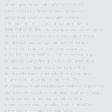
eholot-group.ru
sk-nvkz.ru
DRONGOLD.RU
democratia2.ru
i-farmer.ru
mass-sport.org
jablonex.spb.ru
bookmess.ru
linkword.ru
refineua.com.ru
cs-spec.net.ru
altay-mebel.ru
DNK-THEATRE.RU
mechaniks.spb.ru
ipcamtechage.ru
skosta.ru
a-sun.ru
stroy-ldsp.ru
snowlands.org.ru
childrensshoes.ru
mrlizzy.ru
mebelsofiakrd.ru
bulizhenko.ru
rumantick.net.ru
mtszerno.ru
daily-fishing.ru
glushiteli-v-spb.ru
megasat.org.ru
localization.net.ru
flyingfish.pp.ru
ds5teremok.ru
aclib.spb.ru
komissionka30.ru
mag-profit.ru
icentre-74.ru
leasing-nsk.ru
hd39.ru
rcd.com.ru
bioprot.ru
deltaextreme.ru
mirkotlov07.ru
mycrossway.ru
temamedia.ru
art-fusing.ru
cbslefort.ru
sunroadwatch.ru
citroen-yaroslavl.ru
ratnews.msk.ru
sk-if.ru
joomlamoduli.ru
academic-work.ru
bananaboys.ru
sanekua.ru
lianafrukt.ru
beta43.ru
tucsonwoori.com
alex-translation.ru