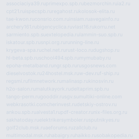
associaciya39.ru
primexpo.spb.ru
bezmorchin.ru
ia2.ru
cpt21.ru
ispecspb.ru
regahost.ru
kolosok-elita.ru
tae-kwon.ru
consrio.com.ru
insiam.ru
avegainfo.ru
archery161.ru
bigencyclica.ru
vlast16.ru
korru.net
sarmiento.spb.su
extelopedia.ru
lammin-suo.spb.ru
iskatour.spb.ru
snpi.org.ru
running-line.ru
krygeva-spa.ru
chel.net.ru
rust-loco.ru
dugshop.ru
hl-beta.spb.ru
school494.spb.ru
mymubaby.ru
epoha-metalband.ru
ngr.spb.ru
rusgosnews.com
dieselvostok.ru
24hostel.msk.ru
w-dev.ru
f-ship.ru
regsmi.ru
filmnetwork.ru
malinasp.ru
kinosvin.ru
h2o-salon.ru
malutkayork.ru
deltaprim.spb.ru
tango-perm.ru
gooddir.ru
sgv.su
multiki-online.com
webkrasotki.com
cherinvest.ru
detskiy-ostrov.ru
ankou.spb.ru
alvesta1.ru
pdf-creator.ru
nix-files.org.ru
sakhatoday.ru
elektrikersymboler.ru
sputnikyes.ru
golf2club.msk.ru
aeforums.ru
zallclub.ru
multimodal.msk.ru
habaigry.ru
haikko.ru
sobakopedia.ru