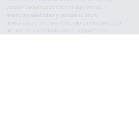
yardbar.ru
kiwitour.spb.ru
indesign.com.ru
freestylemebel.ru
bany-samara.ru
rsei.ru
naidisvoyput.ru
mgsn-invest.ru
ipkamerasannce.ru
alicante-house.ru
ibelka74.ru
cozyhouse.info
vlkargalev-studio.ru
700mb.ru
figura-ufa.ru
alina-live.ru
belarusiannews.ru
womenknow.ru
dos-vniimk.ru
sega.net.ru
dv.net.ru
phenomenonsofhistory.com
telesputnik.net.ru
wall.pp.ru
pylesosroidmi.ru
gtc-clan.ru
cligs.ru
bibikazap.ru
popova.org.ru
netwhistler.spb.ru
bellvil.ru
bonzon.ru
iss-vladik.ru
defiparis.net.ru
las-gryzas.ru
amku.ru
electednews.spb.ru
feather.org.ru
spar72.ru
tankiigri.ru
dominus.com.ru
ibtree.ru
sanykool.pp.ru
unixlib.org.ru
menatep.spb.ru
gartenterrassen.ru
printeka.ru
skvozilka.com.ru
parkovka-pub.ru
lovemobi.ru
art-ru.ru
emulatorz.com.ru
alucomp.com.ru
tatforum.com.ru
alternativa-profi.ru
dermakler.ru
artsurvey.ru
aredir.ru