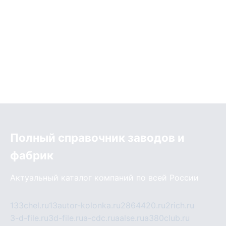
Полный справочник заводов и
фабрик
Актуальный каталог компаний по всей России
133chel.ru
13autor-kolonka.ru
2864420.ru
2rich.ru
3-d-file.ru
3d-file.ru
a-cdc.ru
aalse.ru
a380club.ru