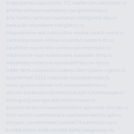
airgungames.ru
accounts-112.ru
adler-jun.ru
adonyev.ru
alfeihavsalnassr.ru
altaipant.ru
argentinamia.ru
aria-family.ru
arkrym.ru
ashanet.ru
belgorod-day.ru
bankaribi.ru
bandamn.ru
bigfatcc.ru
blagodarenie-spb.ru
borodino-media.ru
card-voice.ru
cardvoice.ru
zed-online.ru
zvonitut.ru
zebra-tlt.ru
zarafshan.ru
york-life.ru
vintovoykompressor.ru
vladivostok-map.ru
vlknrussia.ru
wasabi-shop.ru
webamator.ru
zaryna.ru
youtubefree.ru
x-ton.ru
trade-farm.ru
tajuncos.ru
taksu.ru
tor-lyubov-i-grom.ru
spayderhed-2022.ru
splclub.ru
stoppamedia.ru
snow-guard.ru
slovar-ivrit.ru
cleanmedicine.ru
shkurki-karakulya.ru
kanotiforet.spb.ru
tutmassage.ru
ecolog.org.ru
praga.spb.ru
falcorussia.ru
autodoctorservis.ru
kamertondom.spb.ru
net-life.net.ru
avto-vozim.ru
sakhcamera.ru
alliance-electro.spb.ru
stroyavt.ru
controlweb1.ru
tdsak74.ru
kinzozo-ru.ru
kvotka.ru
iron-snab.ru
costa-bella.ru
eugrus.pp.ru