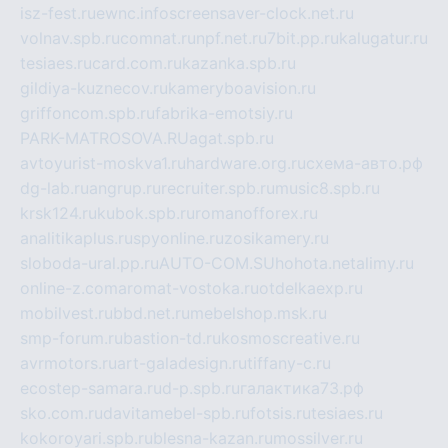
isz-fest.ru
ewnc.info
screensaver-clock.net.ru
volnav.spb.ru
comnat.ru
npf.net.ru
7bit.pp.ru
kalugatur.ru
tesiaes.ru
card.com.ru
kazanka.spb.ru
gildiya-kuznecov.ru
kameryboavision.ru
griffoncom.spb.ru
fabrika-emotsiy.ru
PARK-MATROSOVA.RU
agat.spb.ru
avtoyurist-moskva1.ru
hardware.org.ru
схема-авто.рф
dg-lab.ru
angrup.ru
recruiter.spb.ru
music8.spb.ru
krsk124.ru
kubok.spb.ru
romanofforex.ru
analitikaplus.ru
spyonline.ru
zosikamery.ru
sloboda-ural.pp.ru
AUTO-COM.SU
hohota.net
alimy.ru
online-z.com
aromat-vostoka.ru
otdelkaexp.ru
mobilvest.ru
bbd.net.ru
mebelshop.msk.ru
smp-forum.ru
bastion-td.ru
kosmoscreative.ru
avrmotors.ru
art-galadesign.ru
tiffany-c.ru
ecostep-samara.ru
d-p.spb.ru
галактика73.рф
sko.com.ru
davitamebel-spb.ru
fotsis.ru
tesiaes.ru
kokoroyari.spb.ru
blesna-kazan.ru
mossilver.ru