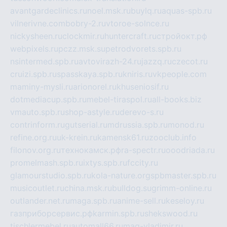
avantgardeclinics.ru
noel.msk.ru
buylq.ru
aquas-spb.ru
vilnerivne.com
bobry-2.ru
vtoroe-solnce.ru
nickysheen.ru
clockmir.ru
huntercraft.ru
стройокт.рф
webpixels.ru
pczz.msk.su
petrodvorets.spb.ru
nsintermed.spb.ru
avtovirazh-24.ru
jazzq.ru
czecot.ru
cruizi.spb.ru
spasskaya.spb.ru
kniris.ru
vkpeople.com
maminy-mysli.ru
arionorel.ru
khuseniosif.ru
dotmediacup.spb.ru
mebel-tiraspol.ru
all-books.biz
vmauto.spb.ru
shop-astyle.ru
derevo-s.ru
contrinform.ru
gutserial.ru
mdrussia.spb.ru
monod.ru
refine.org.ru
uk-krein.ru
kamensk61.ru
zooclub.info
filonov.org.ru
технокамск.рф
ra-spectr.ru
ooodriada.ru
promelmash.spb.ru
ixtys.spb.ru
fccity.ru
glamourstudio.spb.ru
kola-nature.org
spbmaster.spb.ru
musicoutlet.ru
china.msk.ru
bulldog.su
grimm-online.ru
outlander.net.ru
maga.spb.ru
anime-sell.ru
keseloy.ru
газприборсервис.рф
karmin.spb.ru
shekswood.ru
tischlermebel.ru
automall66.ru
mag-vladimir.ru