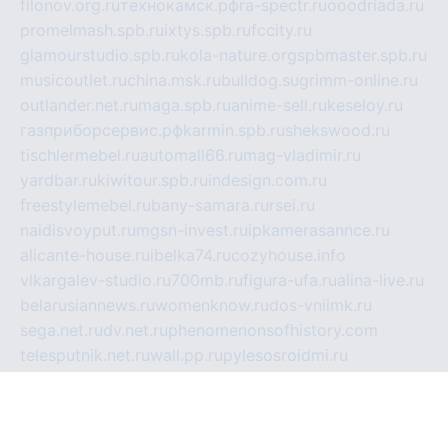
filonov.org.ru
технокамск.рф
ra-spectr.ru
ooodriada.ru
promelmash.spb.ru
ixtys.spb.ru
fccity.ru
glamourstudio.spb.ru
kola-nature.org
spbmaster.spb.ru
musicoutlet.ru
china.msk.ru
bulldog.su
grimm-online.ru
outlander.net.ru
maga.spb.ru
anime-sell.ru
keseloy.ru
газприборсервис.рф
karmin.spb.ru
shekswood.ru
tischlermebel.ru
automall66.ru
mag-vladimir.ru
yardbar.ru
kiwitour.spb.ru
indesign.com.ru
freestylemebel.ru
bany-samara.ru
rsei.ru
naidisvoyput.ru
mgsn-invest.ru
ipkamerasannce.ru
alicante-house.ru
ibelka74.ru
cozyhouse.info
vlkargalev-studio.ru
700mb.ru
figura-ufa.ru
alina-live.ru
belarusiannews.ru
womenknow.ru
dos-vniimk.ru
sega.net.ru
dv.net.ru
phenomenonsofhistory.com
telesputnik.net.ru
wall.pp.ru
pylesosroidmi.ru
gtc-clan.ru
cligs.ru
bibikazap.ru
popova.org.ru
netwhistler.spb.ru
bellvil.ru
bonzon.ru
iss-vladik.ru
defiparis.net.ru
las-gryzas.ru
amku.ru