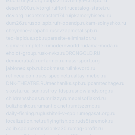
ikuch.ru
nycr.org.ru
npa21.ru
vremya-ch.spb.ru
desert000.ru
ivtorgi.ru
ifiori.ru
catalog-statei.ru
dcv.org.ru
spetsmaster174.ru
ipkameryhiseeu.ru
dum26.ru
ruspol.spb.ru
fr-opendp.ru
kam-solnyshko.ru
cheyenne-arapaho.ru
sevzapmetal.spb.ru
ted-lapidus.spb.ru
parasite-eliminator.ru
sigma-complete.ru
modernworld.ru
dama-moda.ru
eholot-group.ru
sk-nvkz.ru
DRONGOLD.RU
democratia2.ru
i-farmer.ru
mass-sport.org
jablonex.spb.ru
bookmess.ru
linkword.ru
refineua.com.ru
cs-spec.net.ru
altay-mebel.ru
DNK-THEATRE.RU
mechaniks.spb.ru
ipcamtechage.ru
skosta.ru
a-sun.ru
stroy-ldsp.ru
snowlands.org.ru
childrensshoes.ru
mrlizzy.ru
mebelsofiakrd.ru
bulizhenko.ru
rumantick.net.ru
mtszerno.ru
daily-fishing.ru
glushiteli-v-spb.ru
megasat.org.ru
localization.net.ru
flyingfish.pp.ru
ds5teremok.ru
aclib.spb.ru
komissionka30.ru
mag-profit.ru