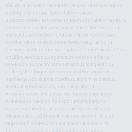
shkurki-karakulya.ru
kanotiforet.spb.ru
tutmassage.ru
ecolog.org.ru
praga.spb.ru
falcorussia.ru
autodoctorservis.ru
kamertondom.spb.ru
net-life.net.ru
avto-vozim.ru
sakhcamera.ru
alliance-electro.spb.ru
stroyavt.ru
controlweb1.ru
tdsak74.ru
kinzozo-ru.ru
kvotka.ru
iron-snab.ru
costa-bella.ru
eugrus.pp.ru
associaciya39.ru
primexpo.spb.ru
bezmorchin.ru
ia2.ru
cpt21.ru
ispecspb.ru
regahost.ru
kolosok-elita.ru
tae-kwon.ru
consrio.com.ru
insiam.ru
avegainfo.ru
archery161.ru
bigencyclica.ru
vlast16.ru
korru.net
sarmiento.spb.su
extelopedia.ru
lammin-suo.spb.ru
iskatour.spb.ru
snpi.org.ru
running-line.ru
krygeva-spa.ru
chel.net.ru
rust-loco.ru
dugshop.ru
hl-beta.spb.ru
school494.spb.ru
mymubaby.ru
epoha-metalband.ru
ngr.spb.ru
rusgosnews.com
dieselvostok.ru
24hostel.msk.ru
w-dev.ru
f-ship.ru
regsmi.ru
filmnetwork.ru
malinasp.ru
kinosvin.ru
h2o-salon.ru
malutkayork.ru
deltaprim.spb.ru