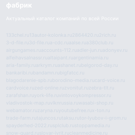
фабрик
Актуальный каталог компаний по всей России
133chel.ru
13autor-kolonka.ru
2864420.ru
2rich.ru
3-d-file.ru
3d-file.ru
a-cdc.ru
aalse.ru
a380club.ru
airgungames.ru
accounts-112.ru
adler-jun.ru
adonyev.ru
alfeihavsalnassr.ru
altaipant.ru
argentinamia.ru
aria-family.ru
arkrym.ru
ashanet.ru
belgorod-day.ru
bankaribi.ru
bandamn.ru
bigfatcc.ru
blagodarenie-spb.ru
borodino-media.ru
card-voice.ru
cardvoice.ru
zed-online.ru
zvonitut.ru
zebra-tlt.ru
zarafshan.ru
york-life.ru
vintovoykompressor.ru
vladivostok-map.ru
vlknrussia.ru
wasabi-shop.ru
webamator.ru
zaryna.ru
youtubefree.ru
x-ton.ru
trade-farm.ru
tajuncos.ru
taksu.ru
tor-lyubov-i-grom.ru
spayderhed-2022.ru
splclub.ru
stoppamedia.ru
snow-guard.ru
slovar-ivrit.ru
cleanmedicine.ru