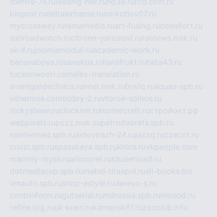
icentre-74.ru
leasing-nsk.ru
hd39.ru
rcd.com.ru
bioprot.ru
deltaextreme.ru
mirkotlov07.ru
mycrossway.ru
temamedia.ru
art-fusing.ru
cbslefort.ru
sunroadwatch.ru
citroen-yaroslavl.ru
ratnews.msk.ru
sk-if.ru
joomlamoduli.ru
academic-work.ru
bananaboys.ru
sanekua.ru
lianafrukt.ru
beta43.ru
tucsonwoori.com
alex-translation.ru
avantgardeclinics.ru
noel.msk.ru
buylq.ru
aquas-spb.ru
vilnerivne.com
bobry-2.ru
vtoroe-solnce.ru
nickysheen.ru
clockmir.ru
huntercraft.ru
стройокт.рф
webpixels.ru
pczz.msk.su
petrodvorets.spb.ru
nsintermed.spb.ru
avtovirazh-24.ru
jazzq.ru
czecot.ru
cruizi.spb.ru
spasskaya.spb.ru
kniris.ru
vkpeople.com
maminy-mysli.ru
arionorel.ru
khuseniosif.ru
dotmediacup.spb.ru
mebel-tiraspol.ru
all-books.biz
vmauto.spb.ru
shop-astyle.ru
derevo-s.ru
contrinform.ru
gutserial.ru
mdrussia.spb.ru
monod.ru
refine.org.ru
uk-krein.ru
kamensk61.ru
zooclub.info