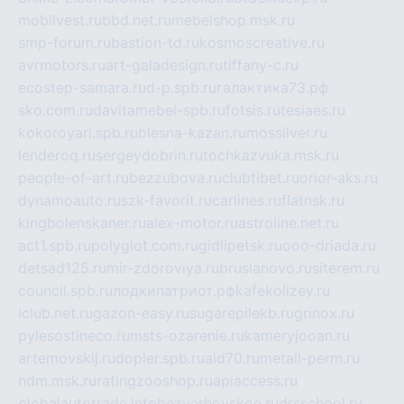
mobilvest.ru
bbd.net.ru
mebelshop.msk.ru
smp-forum.ru
bastion-td.ru
kosmoscreative.ru
avrmotors.ru
art-galadesign.ru
tiffany-c.ru
ecostep-samara.ru
d-p.spb.ru
галактика73.рф
sko.com.ru
davitamebel-spb.ru
fotsis.ru
tesiaes.ru
kokoroyari.spb.ru
blesna-kazan.ru
mossilver.ru
lenderoq.ru
sergeydobrin.ru
tochkazvuka.msk.ru
people-of-art.ru
bezzubova.ru
clubtibet.ru
orior-aks.ru
dynamoauto.ru
szk-favorit.ru
carlines.ru
flatnsk.ru
kingbolenskaner.ru
alex-motor.ru
astroline.net.ru
act1.spb.ru
polyglot.com.ru
gidlipetsk.ru
ooo-driada.ru
detsad125.ru
mir-zdoroviya.ru
bruslanovo.ru
siterem.ru
council.spb.ru
лодкипатриот.рф
kafekolizey.ru
iclub.net.ru
gazon-easy.ru
sugarepilekb.ru
grinox.ru
pylesostineco.ru
msts-ozarenie.ru
kameryjooan.ru
artemovskij.ru
dopler.spb.ru
aid70.ru
metall-perm.ru
ndm.msk.ru
ratingzooshop.ru
apiaccess.ru
globalautotrade.info
bezverhovskoe.ru
drsschool.ru