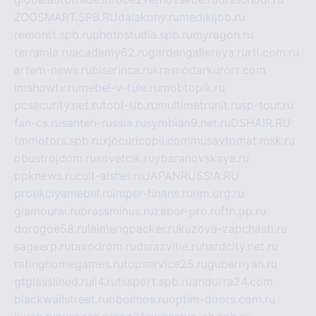
ZOOSMART.SPB.RU
dalakony.ru
medikijob.ru
remontt.spb.ru
photostudia.spb.ru
myragon.ru
terramia.ru
academy62.ru
gardengallereya.ru
rti.com.ru
artem-news.ru
biserinca.ru
krasnodarkurort.com
imshowtv.ru
mebel-v-tule.ru
mobtopik.ru
pcsecurity.net.ru
tool-sib.ru
multimetrunit.ru
sp-tour.ru
fan-cs.ru
santeh-russia.ru
symbian9.net.ru
DSHAIR.RU
tmmotors.spb.ru
xjocuricopii.com
musavtomat.msk.ru
obustrojdom.ru
sovetcik.ru
ybaranovskaya.ru
ppknews.ru
cult-alshei.ru
JAPANRUSSIA.RU
proekciyamebel.ru
imper-finans.ru
rim.org.ru
glamourai.ru
brassminus.ru
zabor-pro.ru
ftn.pp.ru
dorogoe58.ru
laimengpacker.ru
kuzova-zapchasti.ru
sageerp.ru
taxodrom.ru
dsrazvitie.ru
hardcity.net.ru
ratinghomegames.ru
topservice25.ru
gubernyan.ru
gtglasslined.ru
ii4.ru
tssport.spb.ru
andorra24.com
blackwallstreet.ru
oboimos.ru
optim-doors.com.ru