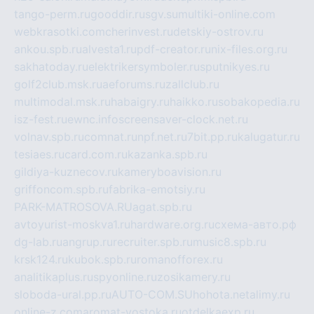
tango-perm.ru
gooddir.ru
sgv.su
multiki-online.com
webkrasotki.com
cherinvest.ru
detskiy-ostrov.ru
ankou.spb.ru
alvesta1.ru
pdf-creator.ru
nix-files.org.ru
sakhatoday.ru
elektrikersymboler.ru
sputnikyes.ru
golf2club.msk.ru
aeforums.ru
zallclub.ru
multimodal.msk.ru
habaigry.ru
haikko.ru
sobakopedia.ru
isz-fest.ru
ewnc.info
screensaver-clock.net.ru
volnav.spb.ru
comnat.ru
npf.net.ru
7bit.pp.ru
kalugatur.ru
tesiaes.ru
card.com.ru
kazanka.spb.ru
gildiya-kuznecov.ru
kameryboavision.ru
griffoncom.spb.ru
fabrika-emotsiy.ru
PARK-MATROSOVA.RU
agat.spb.ru
avtoyurist-moskva1.ru
hardware.org.ru
схема-авто.рф
dg-lab.ru
angrup.ru
recruiter.spb.ru
music8.spb.ru
krsk124.ru
kubok.spb.ru
romanofforex.ru
analitikaplus.ru
spyonline.ru
zosikamery.ru
sloboda-ural.pp.ru
AUTO-COM.SU
hohota.net
alimy.ru
online-z.com
aromat-vostoka.ru
otdelkaexp.ru