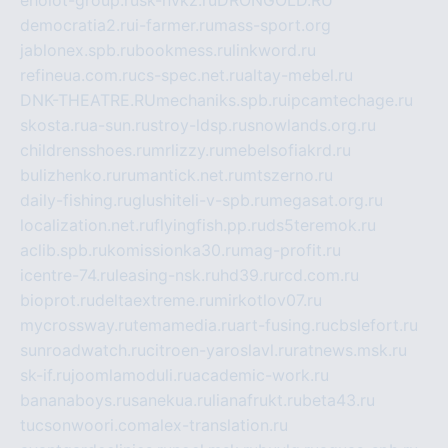
democratia2.ru
i-farmer.ru
mass-sport.org
jablonex.spb.ru
bookmess.ru
linkword.ru
refineua.com.ru
cs-spec.net.ru
altay-mebel.ru
DNK-THEATRE.RU
mechaniks.spb.ru
ipcamtechage.ru
skosta.ru
a-sun.ru
stroy-ldsp.ru
snowlands.org.ru
childrensshoes.ru
mrlizzy.ru
mebelsofiakrd.ru
bulizhenko.ru
rumantick.net.ru
mtszerno.ru
daily-fishing.ru
glushiteli-v-spb.ru
megasat.org.ru
localization.net.ru
flyingfish.pp.ru
ds5teremok.ru
aclib.spb.ru
komissionka30.ru
mag-profit.ru
icentre-74.ru
leasing-nsk.ru
hd39.ru
rcd.com.ru
bioprot.ru
deltaextreme.ru
mirkotlov07.ru
mycrossway.ru
temamedia.ru
art-fusing.ru
cbslefort.ru
sunroadwatch.ru
citroen-yaroslavl.ru
ratnews.msk.ru
sk-if.ru
joomlamoduli.ru
academic-work.ru
bananaboys.ru
sanekua.ru
lianafrukt.ru
beta43.ru
tucsonwoori.com
alex-translation.ru