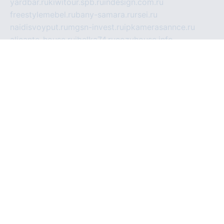
yardbar.ru
kiwitour.spb.ru
indesign.com.ru
freestylemebel.ru
bany-samara.ru
rsei.ru
naidisvoyput.ru
mgsn-invest.ru
ipkamerasannce.ru
alicante-house.ru
ibelka74.ru
cozyhouse.info
vlkargalev-studio.ru
700mb.ru
figura-ufa.ru
alina-live.ru
belarusiannews.ru
womenknow.ru
dos-vniimk.ru
sega.net.ru
dv.net.ru
phenomenonsofhistory.com
telesputnik.net.ru
wall.pp.ru
pylesosroidmi.ru
gtc-clan.ru
cligs.ru
bibikazap.ru
popova.org.ru
netwhistler.spb.ru
bellvil.ru
bonzon.ru
iss-vladik.ru
defiparis.net.ru
las-gryzas.ru
amku.ru
electednews.spb.ru
feather.org.ru
spar72.ru
tankiigri.ru
dominus.com.ru
ibtree.ru
sanykool.pp.ru
unixlib.org.ru
menatep.spb.ru
gartenterrassen.ru
printeka.ru
skvozilka.com.ru
parkovka-pub.ru
lovemobi.ru
art-ru.ru
emulatorz.com.ru
alucomp.com.ru
tatforum.com.ru
alternativa-profi.ru
dermakler.ru
artsurvey.ru
aredir.ru
khimspas.ru
centr-maxi.ru
2018r.ru