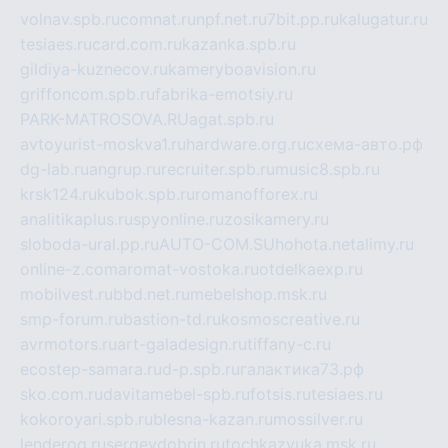
volnav.spb.ru
comnat.ru
npf.net.ru
7bit.pp.ru
kalugatur.ru
tesiaes.ru
card.com.ru
kazanka.spb.ru
gildiya-kuznecov.ru
kameryboavision.ru
griffoncom.spb.ru
fabrika-emotsiy.ru
PARK-MATROSOVA.RU
agat.spb.ru
avtoyurist-moskva1.ru
hardware.org.ru
схема-авто.рф
dg-lab.ru
angrup.ru
recruiter.spb.ru
music8.spb.ru
krsk124.ru
kubok.spb.ru
romanofforex.ru
analitikaplus.ru
spyonline.ru
zosikamery.ru
sloboda-ural.pp.ru
AUTO-COM.SU
hohota.net
alimy.ru
online-z.com
aromat-vostoka.ru
otdelkaexp.ru
mobilvest.ru
bbd.net.ru
mebelshop.msk.ru
smp-forum.ru
bastion-td.ru
kosmoscreative.ru
avrmotors.ru
art-galadesign.ru
tiffany-c.ru
ecostep-samara.ru
d-p.spb.ru
галактика73.рф
sko.com.ru
davitamebel-spb.ru
fotsis.ru
tesiaes.ru
kokoroyari.spb.ru
blesna-kazan.ru
mossilver.ru
lenderoq.ru
sergeydobrin.ru
tochkazvuka.msk.ru