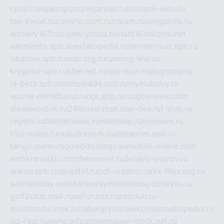
cpt21.ru
ispecspb.ru
regahost.ru
kolosok-elita.ru
tae-kwon.ru
consrio.com.ru
insiam.ru
avegainfo.ru
archery161.ru
bigencyclica.ru
vlast16.ru
korru.net
sarmiento.spb.su
extelopedia.ru
lammin-suo.spb.ru
iskatour.spb.ru
snpi.org.ru
running-line.ru
krygeva-spa.ru
chel.net.ru
rust-loco.ru
dugshop.ru
hl-beta.spb.ru
school494.spb.ru
mymubaby.ru
epoha-metalband.ru
ngr.spb.ru
rusgosnews.com
dieselvostok.ru
24hostel.msk.ru
w-dev.ru
f-ship.ru
regsmi.ru
filmnetwork.ru
malinasp.ru
kinosvin.ru
h2o-salon.ru
malutkayork.ru
deltaprim.spb.ru
tango-perm.ru
gooddir.ru
sgv.su
multiki-online.com
webkrasotki.com
cherinvest.ru
detskiy-ostrov.ru
ankou.spb.ru
alvesta1.ru
pdf-creator.ru
nix-files.org.ru
sakhatoday.ru
elektrikersymboler.ru
sputnikyes.ru
golf2club.msk.ru
aeforums.ru
zallclub.ru
multimodal.msk.ru
habaigry.ru
haikko.ru
sobakopedia.ru
isz-fest.ru
ewnc.info
screensaver-clock.net.ru