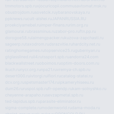
tmmotors.spb.ru
xjocuricopii.com
musavtomat.msk.ru
obustrojdom.ru
sovetcik.ru
ybaranovskaya.ru
ppknews.ru
cult-alshei.ru
JAPANRUSSIA.RU
proekciyamebel.ru
imper-finans.ru
rim.org.ru
glamourai.ru
brassminus.ru
zabor-pro.ru
ftn.pp.ru
dorogoe58.ru
laimengpacker.ru
kuzova-zapchasti.ru
sageerp.ru
taxodrom.ru
dsrazvitie.ru
hardcity.net.ru
ratinghomegames.ru
topservice25.ru
gubernyan.ru
gtglasslined.ru
ii4.ru
tssport.spb.ru
andorra24.com
blackwallstreet.ru
oboimos.ru
optim-doors.com.ru
ikuch.ru
nycr.org.ru
npa21.ru
vremya-ch.spb.ru
desert000.ru
ivtorgi.ru
ifiori.ru
catalog-statei.ru
dcv.org.ru
spetsmaster174.ru
ipkameryhiseeu.ru
dum26.ru
ruspol.spb.ru
fr-opendp.ru
kam-solnyshko.ru
cheyenne-arapaho.ru
sevzapmetal.spb.ru
ted-lapidus.spb.ru
parasite-eliminator.ru
sigma-complete.ru
modernworld.ru
dama-moda.ru
eholot-group.ru
sk-nvkz.ru
DRONGOLD.RU