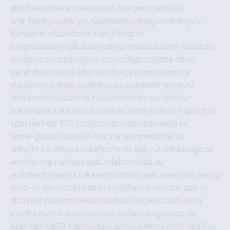
alfeihavsalnassr.ru
altaipant.ru
argentinamia.ru
aria-family.ru
arkrym.ru
ashanet.ru
belgorod-day.ru
bankaribi.ru
bandamn.ru
bigfatcc.ru
blagodarenie-spb.ru
borodino-media.ru
card-voice.ru
cardvoice.ru
zed-online.ru
zvonitut.ru
zebra-tlt.ru
zarafshan.ru
york-life.ru
vintovoykompressor.ru
vladivostok-map.ru
vlknrussia.ru
wasabi-shop.ru
webamator.ru
zaryna.ru
youtubefree.ru
x-ton.ru
trade-farm.ru
tajuncos.ru
taksu.ru
tor-lyubov-i-grom.ru
spayderhed-2022.ru
splclub.ru
stoppamedia.ru
snow-guard.ru
slovar-ivrit.ru
cleanmedicine.ru
shkurki-karakulya.ru
kanotiforet.spb.ru
tutmassage.ru
ecolog.org.ru
praga.spb.ru
falcorussia.ru
autodoctorservis.ru
kamertondom.spb.ru
net-life.net.ru
avto-vozim.ru
sakhcamera.ru
alliance-electro.spb.ru
stroyavt.ru
controlweb1.ru
tdsak74.ru
kinzozo-ru.ru
kvotka.ru
iron-snab.ru
costa-bella.ru
eugrus.pp.ru
associaciya39.ru
primexpo.spb.ru
bezmorchin.ru
ia2.ru