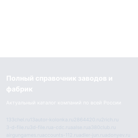
Полный справочник заводов и
фабрик
Актуальный каталог компаний по всей России
133chel.ru
13autor-kolonka.ru
2864420.ru
2rich.ru
3-d-file.ru
3d-file.ru
a-cdc.ru
aalse.ru
a380club.ru
airgungames.ru
accounts-112.ru
adler-jun.ru
adonyev.ru