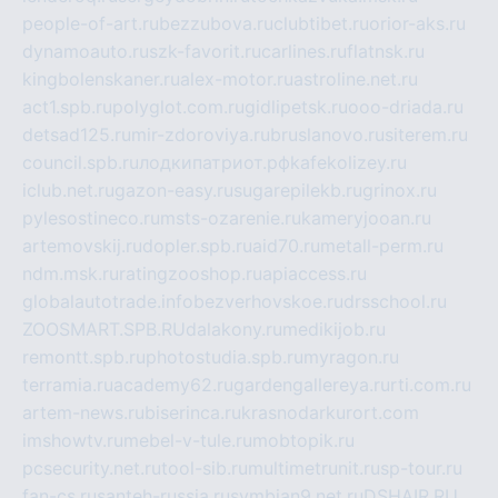
people-of-art.ru
bezzubova.ru
clubtibet.ru
orior-aks.ru
dynamoauto.ru
szk-favorit.ru
carlines.ru
flatnsk.ru
kingbolenskaner.ru
alex-motor.ru
astroline.net.ru
act1.spb.ru
polyglot.com.ru
gidlipetsk.ru
ooo-driada.ru
detsad125.ru
mir-zdoroviya.ru
bruslanovo.ru
siterem.ru
council.spb.ru
лодкипатриот.рф
kafekolizey.ru
iclub.net.ru
gazon-easy.ru
sugarepilekb.ru
grinox.ru
pylesostineco.ru
msts-ozarenie.ru
kameryjooan.ru
artemovskij.ru
dopler.spb.ru
aid70.ru
metall-perm.ru
ndm.msk.ru
ratingzooshop.ru
apiaccess.ru
globalautotrade.info
bezverhovskoe.ru
drsschool.ru
ZOOSMART.SPB.RU
dalakony.ru
medikijob.ru
remontt.spb.ru
photostudia.spb.ru
myragon.ru
terramia.ru
academy62.ru
gardengallereya.ru
rti.com.ru
artem-news.ru
biserinca.ru
krasnodarkurort.com
imshowtv.ru
mebel-v-tule.ru
mobtopik.ru
pcsecurity.net.ru
tool-sib.ru
multimetrunit.ru
sp-tour.ru
fan-cs.ru
santeh-russia.ru
symbian9.net.ru
DSHAIR.RU