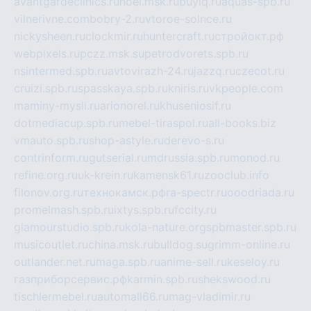
avantgardeclinics.ru
noel.msk.ru
buylq.ru
aquas-spb.ru
vilnerivne.com
bobry-2.ru
vtoroe-solnce.ru
nickysheen.ru
clockmir.ru
huntercraft.ru
стройокт.рф
webpixels.ru
pczz.msk.su
petrodvorets.spb.ru
nsintermed.spb.ru
avtovirazh-24.ru
jazzq.ru
czecot.ru
cruizi.spb.ru
spasskaya.spb.ru
kniris.ru
vkpeople.com
maminy-mysli.ru
arionorel.ru
khuseniosif.ru
dotmediacup.spb.ru
mebel-tiraspol.ru
all-books.biz
vmauto.spb.ru
shop-astyle.ru
derevo-s.ru
contrinform.ru
gutserial.ru
mdrussia.spb.ru
monod.ru
refine.org.ru
uk-krein.ru
kamensk61.ru
zooclub.info
filonov.org.ru
технокамск.рф
ra-spectr.ru
ooodriada.ru
promelmash.spb.ru
ixtys.spb.ru
fccity.ru
glamourstudio.spb.ru
kola-nature.org
spbmaster.spb.ru
musicoutlet.ru
china.msk.ru
bulldog.su
grimm-online.ru
outlander.net.ru
maga.spb.ru
anime-sell.ru
keseloy.ru
газприборсервис.рф
karmin.spb.ru
shekswood.ru
tischlermebel.ru
automall66.ru
mag-vladimir.ru