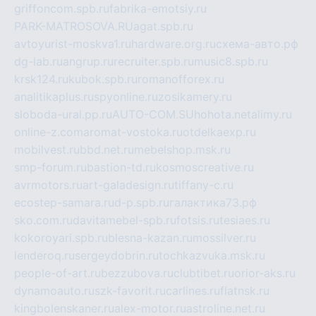
griffoncom.spb.ru
fabrika-emotsiy.ru
PARK-MATROSOVA.RU
agat.spb.ru
avtoyurist-moskva1.ru
hardware.org.ru
схема-авто.рф
dg-lab.ru
angrup.ru
recruiter.spb.ru
music8.spb.ru
krsk124.ru
kubok.spb.ru
romanofforex.ru
analitikaplus.ru
spyonline.ru
zosikamery.ru
sloboda-ural.pp.ru
AUTO-COM.SU
hohota.net
alimy.ru
online-z.com
aromat-vostoka.ru
otdelkaexp.ru
mobilvest.ru
bbd.net.ru
mebelshop.msk.ru
smp-forum.ru
bastion-td.ru
kosmoscreative.ru
avrmotors.ru
art-galadesign.ru
tiffany-c.ru
ecostep-samara.ru
d-p.spb.ru
галактика73.рф
sko.com.ru
davitamebel-spb.ru
fotsis.ru
tesiaes.ru
kokoroyari.spb.ru
blesna-kazan.ru
mossilver.ru
lenderoq.ru
sergeydobrin.ru
tochkazvuka.msk.ru
people-of-art.ru
bezzubova.ru
clubtibet.ru
orior-aks.ru
dynamoauto.ru
szk-favorit.ru
carlines.ru
flatnsk.ru
kingbolenskaner.ru
alex-motor.ru
astroline.net.ru