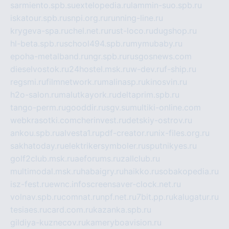
sarmiento.spb.su
extelopedia.ru
lammin-suo.spb.ru
iskatour.spb.ru
snpi.org.ru
running-line.ru
krygeva-spa.ru
chel.net.ru
rust-loco.ru
dugshop.ru
hl-beta.spb.ru
school494.spb.ru
mymubaby.ru
epoha-metalband.ru
ngr.spb.ru
rusgosnews.com
dieselvostok.ru
24hostel.msk.ru
w-dev.ru
f-ship.ru
regsmi.ru
filmnetwork.ru
malinasp.ru
kinosvin.ru
h2o-salon.ru
malutkayork.ru
deltaprim.spb.ru
tango-perm.ru
gooddir.ru
sgv.su
multiki-online.com
webkrasotki.com
cherinvest.ru
detskiy-ostrov.ru
ankou.spb.ru
alvesta1.ru
pdf-creator.ru
nix-files.org.ru
sakhatoday.ru
elektrikersymboler.ru
sputnikyes.ru
golf2club.msk.ru
aeforums.ru
zallclub.ru
multimodal.msk.ru
habaigry.ru
haikko.ru
sobakopedia.ru
isz-fest.ru
ewnc.info
screensaver-clock.net.ru
volnav.spb.ru
comnat.ru
npf.net.ru
7bit.pp.ru
kalugatur.ru
tesiaes.ru
card.com.ru
kazanka.spb.ru
gildiya-kuznecov.ru
kameryboavision.ru