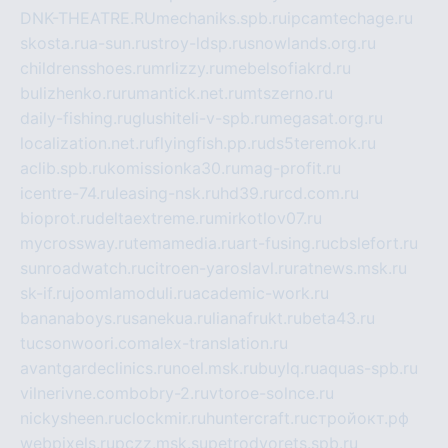
DNK-THEATRE.RU
mechaniks.spb.ru
ipcamtechage.ru
skosta.ru
a-sun.ru
stroy-ldsp.ru
snowlands.org.ru
childrensshoes.ru
mrlizzy.ru
mebelsofiakrd.ru
bulizhenko.ru
rumantick.net.ru
mtszerno.ru
daily-fishing.ru
glushiteli-v-spb.ru
megasat.org.ru
localization.net.ru
flyingfish.pp.ru
ds5teremok.ru
aclib.spb.ru
komissionka30.ru
mag-profit.ru
icentre-74.ru
leasing-nsk.ru
hd39.ru
rcd.com.ru
bioprot.ru
deltaextreme.ru
mirkotlov07.ru
mycrossway.ru
temamedia.ru
art-fusing.ru
cbslefort.ru
sunroadwatch.ru
citroen-yaroslavl.ru
ratnews.msk.ru
sk-if.ru
joomlamoduli.ru
academic-work.ru
bananaboys.ru
sanekua.ru
lianafrukt.ru
beta43.ru
tucsonwoori.com
alex-translation.ru
avantgardeclinics.ru
noel.msk.ru
buylq.ru
aquas-spb.ru
vilnerivne.com
bobry-2.ru
vtoroe-solnce.ru
nickysheen.ru
clockmir.ru
huntercraft.ru
стройокт.рф
webpixels.ru
pczz.msk.su
petrodvorets.spb.ru