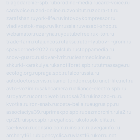
blagodarenie-spb.ru
borodino-media.ru
card-voice.ru
cardvoice.ru
zed-online.ru
zvonitut.ru
zebra-tlt.ru
zarafshan.ru
york-life.ru
vintovoykompressor.ru
vladivostok-map.ru
vlknrussia.ru
wasabi-shop.ru
webamator.ru
zaryna.ru
youtubefree.ru
x-ton.ru
trade-farm.ru
tajuncos.ru
taksu.ru
tor-lyubov-i-grom.ru
spayderhed-2022.ru
splclub.ru
stoppamedia.ru
snow-guard.ru
slovar-ivrit.ru
cleanmedicine.ru
shkurki-karakulya.ru
kanotiforet.spb.ru
tutmassage.ru
ecolog.org.ru
praga.spb.ru
falcorussia.ru
autodoctorservis.ru
kamertondom.spb.ru
net-life.net.ru
avto-vozim.ru
sakhcamera.ru
alliance-electro.spb.ru
stroyavt.ru
controlweb1.ru
tdsak74.ru
kinzozo-ru.ru
kvotka.ru
iron-snab.ru
costa-bella.ru
eugrus.pp.ru
associaciya39.ru
primexpo.spb.ru
bezmorchin.ru
ia2.ru
cpt21.ru
ispecspb.ru
regahost.ru
kolosok-elita.ru
tae-kwon.ru
consrio.com.ru
insiam.ru
avegainfo.ru
archery161.ru
bigencyclica.ru
vlast16.ru
korru.net