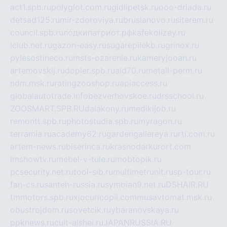
act1.spb.ru
polyglot.com.ru
gidlipetsk.ru
ooo-driada.ru
detsad125.ru
mir-zdoroviya.ru
bruslanovo.ru
siterem.ru
council.spb.ru
лодкипатриот.рф
kafekolizey.ru
iclub.net.ru
gazon-easy.ru
sugarepilekb.ru
grinox.ru
pylesostineco.ru
msts-ozarenie.ru
kameryjooan.ru
artemovskij.ru
dopler.spb.ru
aid70.ru
metall-perm.ru
ndm.msk.ru
ratingzooshop.ru
apiaccess.ru
globalautotrade.info
bezverhovskoe.ru
drsschool.ru
ZOOSMART.SPB.RU
dalakony.ru
medikijob.ru
remontt.spb.ru
photostudia.spb.ru
myragon.ru
terramia.ru
academy62.ru
gardengallereya.ru
rti.com.ru
artem-news.ru
biserinca.ru
krasnodarkurort.com
imshowtv.ru
mebel-v-tule.ru
mobtopik.ru
pcsecurity.net.ru
tool-sib.ru
multimetrunit.ru
sp-tour.ru
fan-cs.ru
santeh-russia.ru
symbian9.net.ru
DSHAIR.RU
tmmotors.spb.ru
xjocuricopii.com
musavtomat.msk.ru
obustrojdom.ru
sovetcik.ru
ybaranovskaya.ru
ppknews.ru
cult-alshei.ru
JAPANRUSSIA.RU