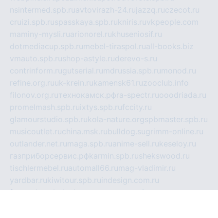
nsintermed.spb.ru
avtovirazh-24.ru
jazzq.ru
czecot.ru
cruizi.spb.ru
spasskaya.spb.ru
kniris.ru
vkpeople.com
maminy-mysli.ru
arionorel.ru
khuseniosif.ru
dotmediacup.spb.ru
mebel-tiraspol.ru
all-books.biz
vmauto.spb.ru
shop-astyle.ru
derevo-s.ru
contrinform.ru
gutserial.ru
mdrussia.spb.ru
monod.ru
refine.org.ru
uk-krein.ru
kamensk61.ru
zooclub.info
filonov.org.ru
технокамск.рф
ra-spectr.ru
ooodriada.ru
promelmash.spb.ru
ixtys.spb.ru
fccity.ru
glamourstudio.spb.ru
kola-nature.org
spbmaster.spb.ru
musicoutlet.ru
china.msk.ru
bulldog.su
grimm-online.ru
outlander.net.ru
maga.spb.ru
anime-sell.ru
keseloy.ru
газприборсервис.рф
karmin.spb.ru
shekswood.ru
tischlermebel.ru
automall66.ru
mag-vladimir.ru
yardbar.ru
kiwitour.spb.ru
indesign.com.ru
freestylemebel.ru
bany-samara.ru
rsei.ru
naidisvoyput.ru
mgsn-invest.ru
ipkamerasannce.ru
alicante-house.ru
ibelka74.ru
cozyhouse.info