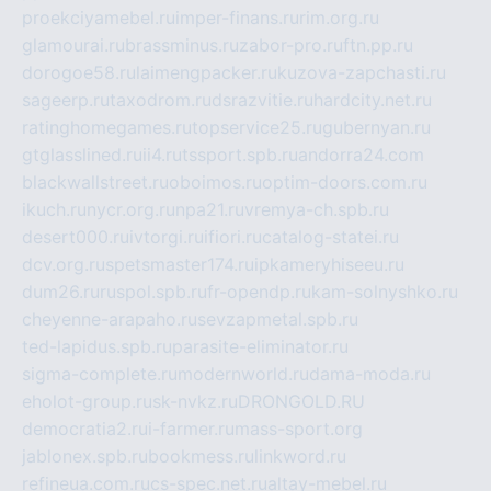
proekciyamebel.ru
imper-finans.ru
rim.org.ru
glamourai.ru
brassminus.ru
zabor-pro.ru
ftn.pp.ru
dorogoe58.ru
laimengpacker.ru
kuzova-zapchasti.ru
sageerp.ru
taxodrom.ru
dsrazvitie.ru
hardcity.net.ru
ratinghomegames.ru
topservice25.ru
gubernyan.ru
gtglasslined.ru
ii4.ru
tssport.spb.ru
andorra24.com
blackwallstreet.ru
oboimos.ru
optim-doors.com.ru
ikuch.ru
nycr.org.ru
npa21.ru
vremya-ch.spb.ru
desert000.ru
ivtorgi.ru
ifiori.ru
catalog-statei.ru
dcv.org.ru
spetsmaster174.ru
ipkameryhiseeu.ru
dum26.ru
ruspol.spb.ru
fr-opendp.ru
kam-solnyshko.ru
cheyenne-arapaho.ru
sevzapmetal.spb.ru
ted-lapidus.spb.ru
parasite-eliminator.ru
sigma-complete.ru
modernworld.ru
dama-moda.ru
eholot-group.ru
sk-nvkz.ru
DRONGOLD.RU
democratia2.ru
i-farmer.ru
mass-sport.org
jablonex.spb.ru
bookmess.ru
linkword.ru
refineua.com.ru
cs-spec.net.ru
altay-mebel.ru