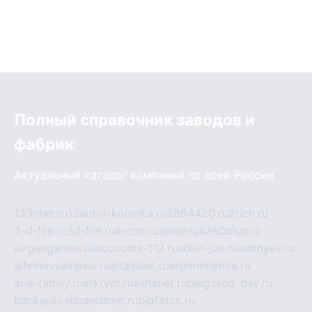
Полный справочник заводов и
фабрик
Актуальный каталог компаний по всей России
133chel.ru
13autor-kolonka.ru
2864420.ru
2rich.ru
3-d-file.ru
3d-file.ru
a-cdc.ru
aalse.ru
a380club.ru
airgungames.ru
accounts-112.ru
adler-jun.ru
adonyev.ru
alfeihavsalnassr.ru
altaipant.ru
argentinamia.ru
aria-family.ru
arkrym.ru
ashanet.ru
belgorod-day.ru
bankaribi.ru
bandamn.ru
bigfatcc.ru