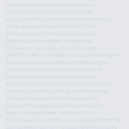
cheyenne-arapaho.ru
sevzapmetal.spb.ru
ted-lapidus.spb.ru
parasite-eliminator.ru
sigma-complete.ru
modernworld.ru
dama-moda.ru
eholot-group.ru
sk-nvkz.ru
DRONGOLD.RU
democratia2.ru
i-farmer.ru
mass-sport.org
jablonex.spb.ru
bookmess.ru
linkword.ru
refineua.com.ru
cs-spec.net.ru
altay-mebel.ru
DNK-THEATRE.RU
mechaniks.spb.ru
ipcamtechage.ru
skosta.ru
a-sun.ru
stroy-ldsp.ru
snowlands.org.ru
childrensshoes.ru
mrlizzy.ru
mebelsofiakrd.ru
bulizhenko.ru
rumantick.net.ru
mtszerno.ru
daily-fishing.ru
glushiteli-v-spb.ru
megasat.org.ru
localization.net.ru
flyingfish.pp.ru
ds5teremok.ru
aclib.spb.ru
komissionka30.ru
mag-profit.ru
icentre-74.ru
leasing-nsk.ru
hd39.ru
rcd.com.ru
bioprot.ru
deltaextreme.ru
mirkotlov07.ru
mycrossway.ru
temamedia.ru
art-fusing.ru
cbslefort.ru
sunroadwatch.ru
citroen-yaroslavl.ru
ratnews.msk.ru