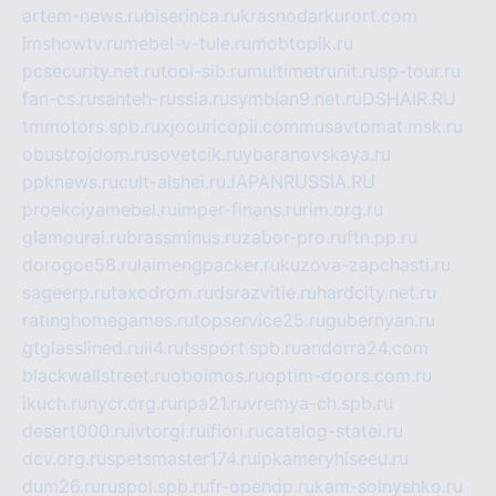
artem-news.ru
biserinca.ru
krasnodarkurort.com
imshowtv.ru
mebel-v-tule.ru
mobtopik.ru
pcsecurity.net.ru
tool-sib.ru
multimetrunit.ru
sp-tour.ru
fan-cs.ru
santeh-russia.ru
symbian9.net.ru
DSHAIR.RU
tmmotors.spb.ru
xjocuricopii.com
musavtomat.msk.ru
obustrojdom.ru
sovetcik.ru
ybaranovskaya.ru
ppknews.ru
cult-alshei.ru
JAPANRUSSIA.RU
proekciyamebel.ru
imper-finans.ru
rim.org.ru
glamourai.ru
brassminus.ru
zabor-pro.ru
ftn.pp.ru
dorogoe58.ru
laimengpacker.ru
kuzova-zapchasti.ru
sageerp.ru
taxodrom.ru
dsrazvitie.ru
hardcity.net.ru
ratinghomegames.ru
topservice25.ru
gubernyan.ru
gtglasslined.ru
ii4.ru
tssport.spb.ru
andorra24.com
blackwallstreet.ru
oboimos.ru
optim-doors.com.ru
ikuch.ru
nycr.org.ru
npa21.ru
vremya-ch.spb.ru
desert000.ru
ivtorgi.ru
ifiori.ru
catalog-statei.ru
dcv.org.ru
spetsmaster174.ru
ipkameryhiseeu.ru
dum26.ru
ruspol.spb.ru
fr-opendp.ru
kam-solnyshko.ru