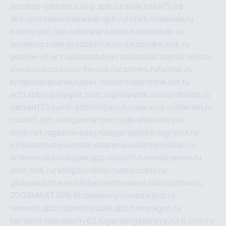
ecostep-samara.ru
d-p.spb.ru
галактика73.рф
sko.com.ru
davitamebel-spb.ru
fotsis.ru
tesiaes.ru
kokoroyari.spb.ru
blesna-kazan.ru
mossilver.ru
lenderoq.ru
sergeydobrin.ru
tochkazvuka.msk.ru
people-of-art.ru
bezzubova.ru
clubtibet.ru
orior-aks.ru
dynamoauto.ru
szk-favorit.ru
carlines.ru
flatnsk.ru
kingbolenskaner.ru
alex-motor.ru
astroline.net.ru
act1.spb.ru
polyglot.com.ru
gidlipetsk.ru
ooo-driada.ru
detsad125.ru
mir-zdoroviya.ru
bruslanovo.ru
siterem.ru
council.spb.ru
лодкипатриот.рф
kafekolizey.ru
iclub.net.ru
gazon-easy.ru
sugarepilekb.ru
grinox.ru
pylesostineco.ru
msts-ozarenie.ru
kameryjooan.ru
artemovskij.ru
dopler.spb.ru
aid70.ru
metall-perm.ru
ndm.msk.ru
ratingzooshop.ru
apiaccess.ru
globalautotrade.info
bezverhovskoe.ru
drsschool.ru
ZOOSMART.SPB.RU
dalakony.ru
medikijob.ru
remontt.spb.ru
photostudia.spb.ru
myragon.ru
terramia.ru
academy62.ru
gardengallereya.ru
rti.com.ru