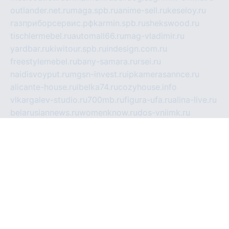
outlander.net.ru
maga.spb.ru
anime-sell.ru
keseloy.ru
газприборсервис.рф
karmin.spb.ru
shekswood.ru
tischlermebel.ru
automall66.ru
mag-vladimir.ru
yardbar.ru
kiwitour.spb.ru
indesign.com.ru
freestylemebel.ru
bany-samara.ru
rsei.ru
naidisvoyput.ru
mgsn-invest.ru
ipkamerasannce.ru
alicante-house.ru
ibelka74.ru
cozyhouse.info
vlkargalev-studio.ru
700mb.ru
figura-ufa.ru
alina-live.ru
belarusiannews.ru
womenknow.ru
dos-vniimk.ru
sega.net.ru
dv.net.ru
phenomenonsofhistory.com
telesputnik.net.ru
wall.pp.ru
pylesosroidmi.ru
gtc-clan.ru
cligs.ru
bibikazap.ru
popova.org.ru
netwhistler.spb.ru
bellvil.ru
bonzon.ru
iss-vladik.ru
defiparis.net.ru
las-gryzas.ru
amku.ru
electednews.spb.ru
feather.org.ru
spar72.ru
tankiigri.ru
dominus.com.ru
ibtree.ru
sanykool.pp.ru
unixlib.org.ru
menatep.spb.ru
gartenterrassen.ru
printeka.ru
skvozilka.com.ru
parkovka-pub.ru
lovemobi.ru
art-ru.ru