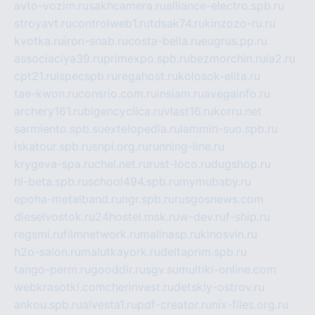
avto-vozim.ru
sakhcamera.ru
alliance-electro.spb.ru
stroyavt.ru
controlweb1.ru
tdsak74.ru
kinzozo-ru.ru
kvotka.ru
iron-snab.ru
costa-bella.ru
eugrus.pp.ru
associaciya39.ru
primexpo.spb.ru
bezmorchin.ru
ia2.ru
cpt21.ru
ispecspb.ru
regahost.ru
kolosok-elita.ru
tae-kwon.ru
consrio.com.ru
insiam.ru
avegainfo.ru
archery161.ru
bigencyclica.ru
vlast16.ru
korru.net
sarmiento.spb.su
extelopedia.ru
lammin-suo.spb.ru
iskatour.spb.ru
snpi.org.ru
running-line.ru
krygeva-spa.ru
chel.net.ru
rust-loco.ru
dugshop.ru
hl-beta.spb.ru
school494.spb.ru
mymubaby.ru
epoha-metalband.ru
ngr.spb.ru
rusgosnews.com
dieselvostok.ru
24hostel.msk.ru
w-dev.ru
f-ship.ru
regsmi.ru
filmnetwork.ru
malinasp.ru
kinosvin.ru
h2o-salon.ru
malutkayork.ru
deltaprim.spb.ru
tango-perm.ru
gooddir.ru
sgv.su
multiki-online.com
webkrasotki.com
cherinvest.ru
detskiy-ostrov.ru
ankou.spb.ru
alvesta1.ru
pdf-creator.ru
nix-files.org.ru