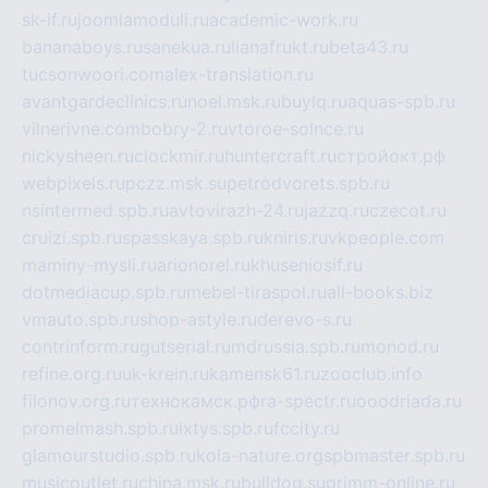
sk-if.ru
joomlamoduli.ru
academic-work.ru
bananaboys.ru
sanekua.ru
lianafrukt.ru
beta43.ru
tucsonwoori.com
alex-translation.ru
avantgardeclinics.ru
noel.msk.ru
buylq.ru
aquas-spb.ru
vilnerivne.com
bobry-2.ru
vtoroe-solnce.ru
nickysheen.ru
clockmir.ru
huntercraft.ru
стройокт.рф
webpixels.ru
pczz.msk.su
petrodvorets.spb.ru
nsintermed.spb.ru
avtovirazh-24.ru
jazzq.ru
czecot.ru
cruizi.spb.ru
spasskaya.spb.ru
kniris.ru
vkpeople.com
maminy-mysli.ru
arionorel.ru
khuseniosif.ru
dotmediacup.spb.ru
mebel-tiraspol.ru
all-books.biz
vmauto.spb.ru
shop-astyle.ru
derevo-s.ru
contrinform.ru
gutserial.ru
mdrussia.spb.ru
monod.ru
refine.org.ru
uk-krein.ru
kamensk61.ru
zooclub.info
filonov.org.ru
технокамск.рф
ra-spectr.ru
ooodriada.ru
promelmash.spb.ru
ixtys.spb.ru
fccity.ru
glamourstudio.spb.ru
kola-nature.org
spbmaster.spb.ru
musicoutlet.ru
china.msk.ru
bulldog.su
grimm-online.ru