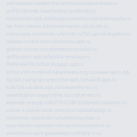
sakhatoday.ru
elektrikersymboler.ru
sputnikyes.ru
golf2club.msk.ru
aeforums.ru
zallclub.ru
multimodal.msk.ru
habaigry.ru
haikko.ru
sobakopedia.ru
isz-fest.ru
ewnc.info
screensaver-clock.net.ru
volnav.spb.ru
comnat.ru
npf.net.ru
7bit.pp.ru
kalugatur.ru
tesiaes.ru
card.com.ru
kazanka.spb.ru
gildiya-kuznecov.ru
kameryboavision.ru
griffoncom.spb.ru
fabrika-emotsiy.ru
PARK-MATROSOVA.RU
agat.spb.ru
avtoyurist-moskva1.ru
hardware.org.ru
схема-авто.рф
dg-lab.ru
angrup.ru
recruiter.spb.ru
music8.spb.ru
krsk124.ru
kubok.spb.ru
romanofforex.ru
analitikaplus.ru
spyonline.ru
zosikamery.ru
sloboda-ural.pp.ru
AUTO-COM.SU
hohota.net
alimy.ru
online-z.com
aromat-vostoka.ru
otdelkaexp.ru
mobilvest.ru
bbd.net.ru
mebelshop.msk.ru
smp-forum.ru
bastion-td.ru
kosmoscreative.ru
avrmotors.ru
art-galadesign.ru
tiffany-c.ru