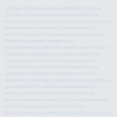
133chel.ru
13autor-kolonka.ru
2864420.ru
2rich.ru
3-d-file.ru
3d-file.ru
a-cdc.ru
aalse.ru
a380club.ru
airgungames.ru
accounts-112.ru
adler-jun.ru
adonyev.ru
alfeihavsalnassr.ru
altaipant.ru
argentinamia.ru
aria-family.ru
arkrym.ru
ashanet.ru
belgorod-day.ru
bankaribi.ru
bandamn.ru
bigfatcc.ru
blagodarenie-spb.ru
borodino-media.ru
card-voice.ru
cardvoice.ru
zed-online.ru
zvonitut.ru
zebra-tlt.ru
zarafshan.ru
york-life.ru
vintovoykompressor.ru
vladivostok-map.ru
vlknrussia.ru
wasabi-shop.ru
webamator.ru
zaryna.ru
youtubefree.ru
x-ton.ru
trade-farm.ru
tajuncos.ru
taksu.ru
tor-lyubov-i-grom.ru
spayderhed-2022.ru
splclub.ru
stoppamedia.ru
snow-guard.ru
slovar-ivrit.ru
cleanmedicine.ru
shkurki-karakulya.ru
kanotiforet.spb.ru
tutmassage.ru
ecolog.org.ru
praga.spb.ru
falcorussia.ru
autodoctorservis.ru
kamertondom.spb.ru
net-life.net.ru