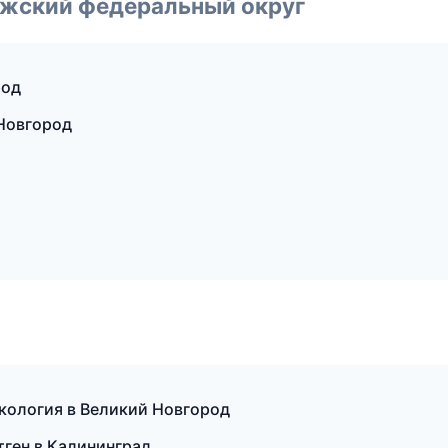
лжский федеральный округ
род
Новгород
екология в Великий Новгород
нтген в Калининград