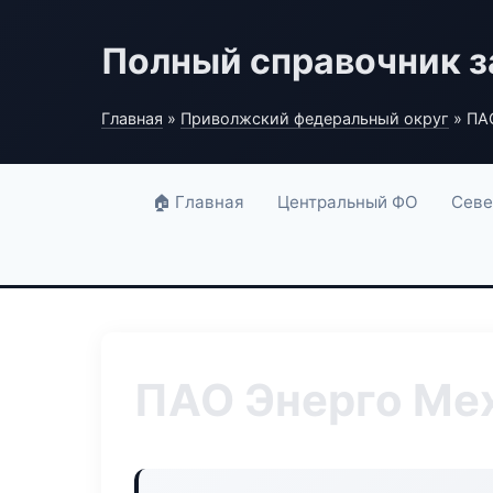
Полный справочник з
Главная
»
Приволжский федеральный округ
» ПА
🏠 Главная
Центральный ФО
Севе
ПАО Энерго Ме