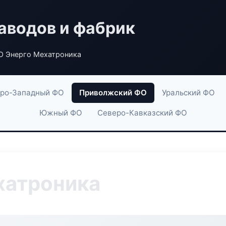
аводов и фабрик
О Энерго Мехатроника
ро-Западный ФО
Приволжский ФО
Уральский ФО
Южный ФО
Северо-Кавказский ФО
хатроника