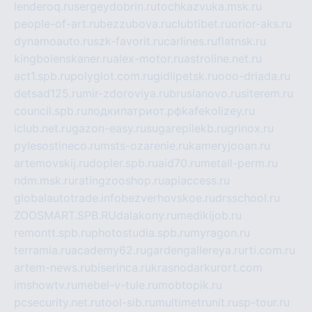
lenderoq.ru
sergeydobrin.ru
tochkazvuka.msk.ru
people-of-art.ru
bezzubova.ru
clubtibet.ru
orior-aks.ru
dynamoauto.ru
szk-favorit.ru
carlines.ru
flatnsk.ru
kingbolenskaner.ru
alex-motor.ru
astroline.net.ru
act1.spb.ru
polyglot.com.ru
gidlipetsk.ru
ooo-driada.ru
detsad125.ru
mir-zdoroviya.ru
bruslanovo.ru
siterem.ru
council.spb.ru
лодкипатриот.рф
kafekolizey.ru
iclub.net.ru
gazon-easy.ru
sugarepilekb.ru
grinox.ru
pylesostineco.ru
msts-ozarenie.ru
kameryjooan.ru
artemovskij.ru
dopler.spb.ru
aid70.ru
metall-perm.ru
ndm.msk.ru
ratingzooshop.ru
apiaccess.ru
globalautotrade.info
bezverhovskoe.ru
drsschool.ru
ZOOSMART.SPB.RU
dalakony.ru
medikijob.ru
remontt.spb.ru
photostudia.spb.ru
myragon.ru
terramia.ru
academy62.ru
gardengallereya.ru
rti.com.ru
artem-news.ru
biserinca.ru
krasnodarkurort.com
imshowtv.ru
mebel-v-tule.ru
mobtopik.ru
pcsecurity.net.ru
tool-sib.ru
multimetrunit.ru
sp-tour.ru