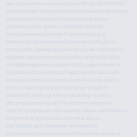
fan-cs.ru
santeh-russia.ru
symbian9.net.ru
DSHAIR.RU
tmmotors.spb.ru
xjocuricopii.com
musavtomat.msk.ru
obustrojdom.ru
sovetcik.ru
ybaranovskaya.ru
ppknews.ru
cult-alshei.ru
JAPANRUSSIA.RU
proekciyamebel.ru
imper-finans.ru
rim.org.ru
glamourai.ru
brassminus.ru
zabor-pro.ru
ftn.pp.ru
dorogoe58.ru
laimengpacker.ru
kuzova-zapchasti.ru
sageerp.ru
taxodrom.ru
dsrazvitie.ru
hardcity.net.ru
ratinghomegames.ru
topservice25.ru
gubernyan.ru
gtglasslined.ru
ii4.ru
tssport.spb.ru
andorra24.com
blackwallstreet.ru
oboimos.ru
optim-doors.com.ru
ikuch.ru
nycr.org.ru
npa21.ru
vremya-ch.spb.ru
desert000.ru
ivtorgi.ru
ifiori.ru
catalog-statei.ru
dcv.org.ru
spetsmaster174.ru
ipkameryhiseeu.ru
dum26.ru
ruspol.spb.ru
fr-opendp.ru
kam-solnyshko.ru
cheyenne-arapaho.ru
sevzapmetal.spb.ru
ted-lapidus.spb.ru
parasite-eliminator.ru
sigma-complete.ru
modernworld.ru
dama-moda.ru