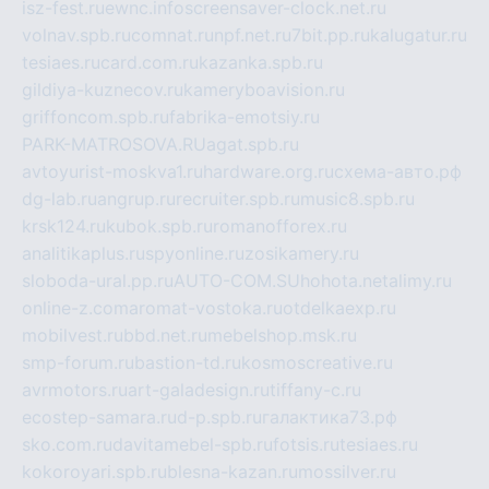
isz-fest.ru
ewnc.info
screensaver-clock.net.ru
volnav.spb.ru
comnat.ru
npf.net.ru
7bit.pp.ru
kalugatur.ru
tesiaes.ru
card.com.ru
kazanka.spb.ru
gildiya-kuznecov.ru
kameryboavision.ru
griffoncom.spb.ru
fabrika-emotsiy.ru
PARK-MATROSOVA.RU
agat.spb.ru
avtoyurist-moskva1.ru
hardware.org.ru
схема-авто.рф
dg-lab.ru
angrup.ru
recruiter.spb.ru
music8.spb.ru
krsk124.ru
kubok.spb.ru
romanofforex.ru
analitikaplus.ru
spyonline.ru
zosikamery.ru
sloboda-ural.pp.ru
AUTO-COM.SU
hohota.net
alimy.ru
online-z.com
aromat-vostoka.ru
otdelkaexp.ru
mobilvest.ru
bbd.net.ru
mebelshop.msk.ru
smp-forum.ru
bastion-td.ru
kosmoscreative.ru
avrmotors.ru
art-galadesign.ru
tiffany-c.ru
ecostep-samara.ru
d-p.spb.ru
галактика73.рф
sko.com.ru
davitamebel-spb.ru
fotsis.ru
tesiaes.ru
kokoroyari.spb.ru
blesna-kazan.ru
mossilver.ru