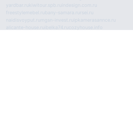
yardbar.ru
kiwitour.spb.ru
indesign.com.ru
freestylemebel.ru
bany-samara.ru
rsei.ru
naidisvoyput.ru
mgsn-invest.ru
ipkamerasannce.ru
alicante-house.ru
ibelka74.ru
cozyhouse.info
vlkargalev-studio.ru
700mb.ru
figura-ufa.ru
alina-live.ru
belarusiannews.ru
womenknow.ru
dos-vniimk.ru
sega.net.ru
dv.net.ru
phenomenonsofhistory.com
telesputnik.net.ru
wall.pp.ru
pylesosroidmi.ru
gtc-clan.ru
cligs.ru
bibikazap.ru
popova.org.ru
netwhistler.spb.ru
bellvil.ru
bonzon.ru
iss-vladik.ru
defiparis.net.ru
las-gryzas.ru
amku.ru
electednews.spb.ru
feather.org.ru
spar72.ru
tankiigri.ru
dominus.com.ru
ibtree.ru
sanykool.pp.ru
unixlib.org.ru
menatep.spb.ru
gartenterrassen.ru
printeka.ru
skvozilka.com.ru
parkovka-pub.ru
lovemobi.ru
art-ru.ru
emulatorz.com.ru
alucomp.com.ru
tatforum.com.ru
alternativa-profi.ru
dermakler.ru
artsurvey.ru
aredir.ru
khimspas.ru
centr-maxi.ru
2018r.ru