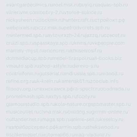
avantgardeclinics.ru
noel.msk.ru
buylq.ru
aquas-spb.ru
vilnerivne.com
bobry-2.ru
vtoroe-solnce.ru
nickysheen.ru
clockmir.ru
huntercraft.ru
стройокт.рф
webpixels.ru
pczz.msk.su
petrodvorets.spb.ru
nsintermed.spb.ru
avtovirazh-24.ru
jazzq.ru
czecot.ru
cruizi.spb.ru
spasskaya.spb.ru
kniris.ru
vkpeople.com
maminy-mysli.ru
arionorel.ru
khuseniosif.ru
dotmediacup.spb.ru
mebel-tiraspol.ru
all-books.biz
vmauto.spb.ru
shop-astyle.ru
derevo-s.ru
contrinform.ru
gutserial.ru
mdrussia.spb.ru
monod.ru
refine.org.ru
uk-krein.ru
kamensk61.ru
zooclub.info
filonov.org.ru
технокамск.рф
ra-spectr.ru
ooodriada.ru
promelmash.spb.ru
ixtys.spb.ru
fccity.ru
glamourstudio.spb.ru
kola-nature.org
spbmaster.spb.ru
musicoutlet.ru
china.msk.ru
bulldog.su
grimm-online.ru
outlander.net.ru
maga.spb.ru
anime-sell.ru
keseloy.ru
газприборсервис.рф
karmin.spb.ru
shekswood.ru
tischlermebel.ru
automall66.ru
mag-vladimir.ru