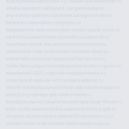
airgungames.ru
accounts-112.ru
adler-jun.ru
adonyev.ru
alfeihavsalnassr.ru
altaipant.ru
argentinamia.ru
aria-family.ru
arkrym.ru
ashanet.ru
belgorod-day.ru
bankaribi.ru
bandamn.ru
bigfatcc.ru
blagodarenie-spb.ru
borodino-media.ru
card-voice.ru
cardvoice.ru
zed-online.ru
zvonitut.ru
zebra-tlt.ru
zarafshan.ru
york-life.ru
vintovoykompressor.ru
vladivostok-map.ru
vlknrussia.ru
wasabi-shop.ru
webamator.ru
zaryna.ru
youtubefree.ru
x-ton.ru
trade-farm.ru
tajuncos.ru
taksu.ru
tor-lyubov-i-grom.ru
spayderhed-2022.ru
splclub.ru
stoppamedia.ru
snow-guard.ru
slovar-ivrit.ru
cleanmedicine.ru
shkurki-karakulya.ru
kanotiforet.spb.ru
tutmassage.ru
ecolog.org.ru
praga.spb.ru
falcorussia.ru
autodoctorservis.ru
kamertondom.spb.ru
net-life.net.ru
avto-vozim.ru
sakhcamera.ru
alliance-electro.spb.ru
stroyavt.ru
controlweb1.ru
tdsak74.ru
kinzozo-ru.ru
kvotka.ru
iron-snab.ru
costa-bella.ru
eugrus.pp.ru