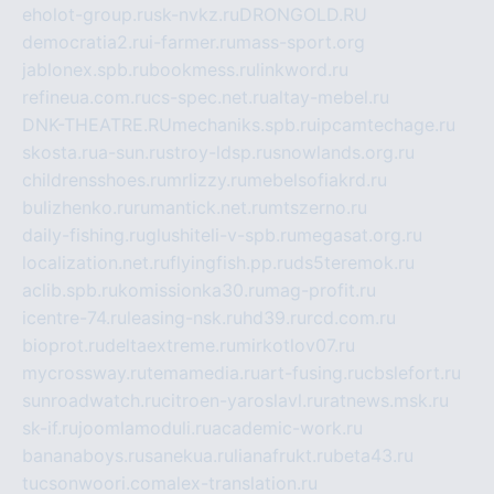
eholot-group.ru
sk-nvkz.ru
DRONGOLD.RU
democratia2.ru
i-farmer.ru
mass-sport.org
jablonex.spb.ru
bookmess.ru
linkword.ru
refineua.com.ru
cs-spec.net.ru
altay-mebel.ru
DNK-THEATRE.RU
mechaniks.spb.ru
ipcamtechage.ru
skosta.ru
a-sun.ru
stroy-ldsp.ru
snowlands.org.ru
childrensshoes.ru
mrlizzy.ru
mebelsofiakrd.ru
bulizhenko.ru
rumantick.net.ru
mtszerno.ru
daily-fishing.ru
glushiteli-v-spb.ru
megasat.org.ru
localization.net.ru
flyingfish.pp.ru
ds5teremok.ru
aclib.spb.ru
komissionka30.ru
mag-profit.ru
icentre-74.ru
leasing-nsk.ru
hd39.ru
rcd.com.ru
bioprot.ru
deltaextreme.ru
mirkotlov07.ru
mycrossway.ru
temamedia.ru
art-fusing.ru
cbslefort.ru
sunroadwatch.ru
citroen-yaroslavl.ru
ratnews.msk.ru
sk-if.ru
joomlamoduli.ru
academic-work.ru
bananaboys.ru
sanekua.ru
lianafrukt.ru
beta43.ru
tucsonwoori.com
alex-translation.ru