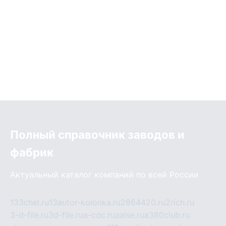
Полный справочник заводов и
фабрик
Актуальный каталог компаний по всей России
133chel.ru
13autor-kolonka.ru
2864420.ru
2rich.ru
3-d-file.ru
3d-file.ru
a-cdc.ru
aalse.ru
a380club.ru