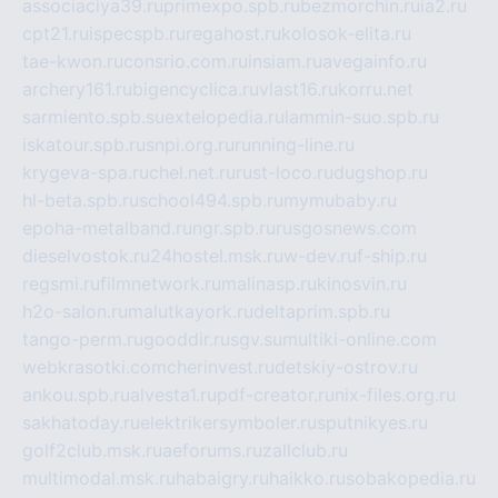
associaciya39.ru
primexpo.spb.ru
bezmorchin.ru
ia2.ru
cpt21.ru
ispecspb.ru
regahost.ru
kolosok-elita.ru
tae-kwon.ru
consrio.com.ru
insiam.ru
avegainfo.ru
archery161.ru
bigencyclica.ru
vlast16.ru
korru.net
sarmiento.spb.su
extelopedia.ru
lammin-suo.spb.ru
iskatour.spb.ru
snpi.org.ru
running-line.ru
krygeva-spa.ru
chel.net.ru
rust-loco.ru
dugshop.ru
hl-beta.spb.ru
school494.spb.ru
mymubaby.ru
epoha-metalband.ru
ngr.spb.ru
rusgosnews.com
dieselvostok.ru
24hostel.msk.ru
w-dev.ru
f-ship.ru
regsmi.ru
filmnetwork.ru
malinasp.ru
kinosvin.ru
h2o-salon.ru
malutkayork.ru
deltaprim.spb.ru
tango-perm.ru
gooddir.ru
sgv.su
multiki-online.com
webkrasotki.com
cherinvest.ru
detskiy-ostrov.ru
ankou.spb.ru
alvesta1.ru
pdf-creator.ru
nix-files.org.ru
sakhatoday.ru
elektrikersymboler.ru
sputnikyes.ru
golf2club.msk.ru
aeforums.ru
zallclub.ru
multimodal.msk.ru
habaigry.ru
haikko.ru
sobakopedia.ru