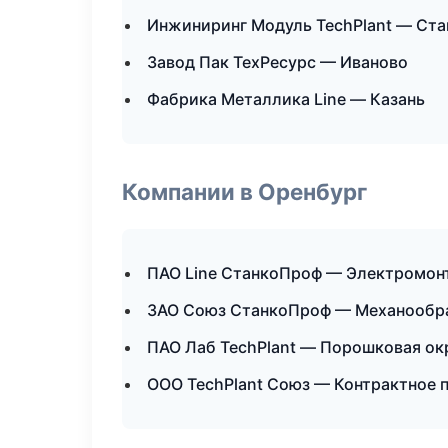
Инжиниринг Модуль TechPlant — Ст
Завод Пак ТехРесурс — Иваново
Фабрика Металлика Line — Казань
Компании в Оренбург
ПАО Line СтанкоПроф — Электромон
ЗАО Союз СтанкоПроф — Механообраб
ПАО Лаб TechPlant — Порошковая ок
ООО TechPlant Союз — Контрактное 