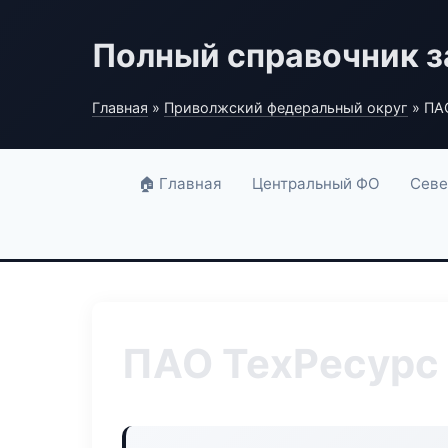
Полный справочник з
Главная
»
Приволжский федеральный округ
» ПАО
🏠 Главная
Центральный ФО
Севе
ПАО ТехРесурс 