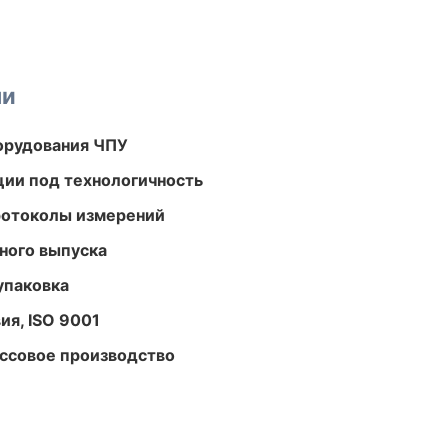
ми
орудования ЧПУ
ции под технологичность
ротоколы измерений
ного выпуска
упаковка
ия, ISO 9001
ассовое производство