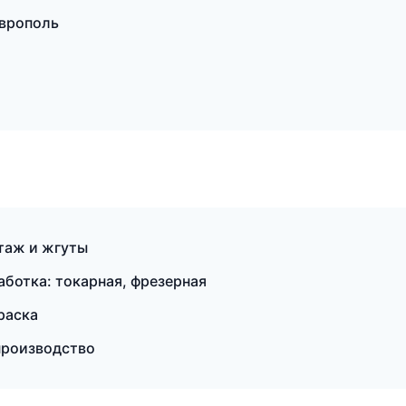
аврополь
таж и жгуты
отка: токарная, фрезерная
раска
производство