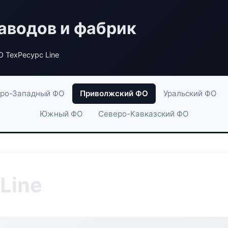
аводов и фабрик
 ТехРесурс Line
ро-Западный ФО
Приволжский ФО
Уральский ФО
Южный ФО
Северо-Кавказский ФО
Line