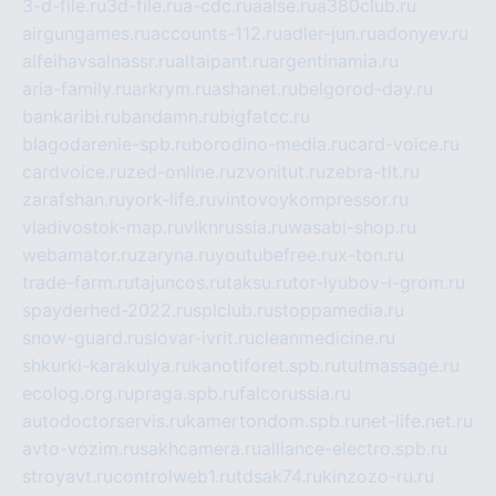
3-d-file.ru
3d-file.ru
a-cdc.ru
aalse.ru
a380club.ru
airgungames.ru
accounts-112.ru
adler-jun.ru
adonyev.ru
alfeihavsalnassr.ru
altaipant.ru
argentinamia.ru
aria-family.ru
arkrym.ru
ashanet.ru
belgorod-day.ru
bankaribi.ru
bandamn.ru
bigfatcc.ru
blagodarenie-spb.ru
borodino-media.ru
card-voice.ru
cardvoice.ru
zed-online.ru
zvonitut.ru
zebra-tlt.ru
zarafshan.ru
york-life.ru
vintovoykompressor.ru
vladivostok-map.ru
vlknrussia.ru
wasabi-shop.ru
webamator.ru
zaryna.ru
youtubefree.ru
x-ton.ru
trade-farm.ru
tajuncos.ru
taksu.ru
tor-lyubov-i-grom.ru
spayderhed-2022.ru
splclub.ru
stoppamedia.ru
snow-guard.ru
slovar-ivrit.ru
cleanmedicine.ru
shkurki-karakulya.ru
kanotiforet.spb.ru
tutmassage.ru
ecolog.org.ru
praga.spb.ru
falcorussia.ru
autodoctorservis.ru
kamertondom.spb.ru
net-life.net.ru
avto-vozim.ru
sakhcamera.ru
alliance-electro.spb.ru
stroyavt.ru
controlweb1.ru
tdsak74.ru
kinzozo-ru.ru