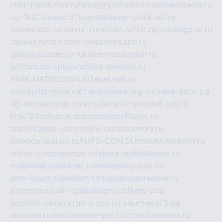
multimodal.msk.ru
habaigry.ru
haikko.ru
sobakopedia.ru
isz-fest.ru
ewnc.info
screensaver-clock.net.ru
volnav.spb.ru
comnat.ru
npf.net.ru
7bit.pp.ru
kalugatur.ru
tesiaes.ru
card.com.ru
kazanka.spb.ru
gildiya-kuznecov.ru
kameryboavision.ru
griffoncom.spb.ru
fabrika-emotsiy.ru
PARK-MATROSOVA.RU
agat.spb.ru
avtoyurist-moskva1.ru
hardware.org.ru
схема-авто.рф
dg-lab.ru
angrup.ru
recruiter.spb.ru
music8.spb.ru
krsk124.ru
kubok.spb.ru
romanofforex.ru
analitikaplus.ru
spyonline.ru
zosikamery.ru
sloboda-ural.pp.ru
AUTO-COM.SU
hohota.net
alimy.ru
online-z.com
aromat-vostoka.ru
otdelkaexp.ru
mobilvest.ru
bbd.net.ru
mebelshop.msk.ru
smp-forum.ru
bastion-td.ru
kosmoscreative.ru
avrmotors.ru
art-galadesign.ru
tiffany-c.ru
ecostep-samara.ru
d-p.spb.ru
галактика73.рф
sko.com.ru
davitamebel-spb.ru
fotsis.ru
tesiaes.ru