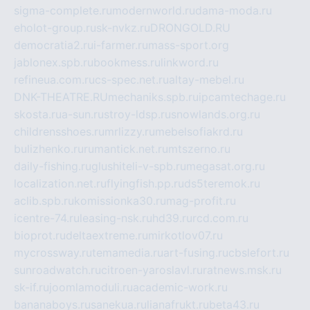
sigma-complete.ru
modernworld.ru
dama-moda.ru
eholot-group.ru
sk-nvkz.ru
DRONGOLD.RU
democratia2.ru
i-farmer.ru
mass-sport.org
jablonex.spb.ru
bookmess.ru
linkword.ru
refineua.com.ru
cs-spec.net.ru
altay-mebel.ru
DNK-THEATRE.RU
mechaniks.spb.ru
ipcamtechage.ru
skosta.ru
a-sun.ru
stroy-ldsp.ru
snowlands.org.ru
childrensshoes.ru
mrlizzy.ru
mebelsofiakrd.ru
bulizhenko.ru
rumantick.net.ru
mtszerno.ru
daily-fishing.ru
glushiteli-v-spb.ru
megasat.org.ru
localization.net.ru
flyingfish.pp.ru
ds5teremok.ru
aclib.spb.ru
komissionka30.ru
mag-profit.ru
icentre-74.ru
leasing-nsk.ru
hd39.ru
rcd.com.ru
bioprot.ru
deltaextreme.ru
mirkotlov07.ru
mycrossway.ru
temamedia.ru
art-fusing.ru
cbslefort.ru
sunroadwatch.ru
citroen-yaroslavl.ru
ratnews.msk.ru
sk-if.ru
joomlamoduli.ru
academic-work.ru
bananaboys.ru
sanekua.ru
lianafrukt.ru
beta43.ru