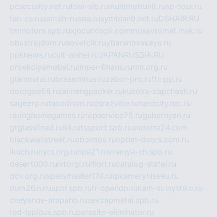
pcsecurity.net.ru
tool-sib.ru
multimetrunit.ru
sp-tour.ru
fan-cs.ru
santeh-russia.ru
symbian9.net.ru
DSHAIR.RU
tmmotors.spb.ru
xjocuricopii.com
musavtomat.msk.ru
obustrojdom.ru
sovetcik.ru
ybaranovskaya.ru
ppknews.ru
cult-alshei.ru
JAPANRUSSIA.RU
proekciyamebel.ru
imper-finans.ru
rim.org.ru
glamourai.ru
brassminus.ru
zabor-pro.ru
ftn.pp.ru
dorogoe58.ru
laimengpacker.ru
kuzova-zapchasti.ru
sageerp.ru
taxodrom.ru
dsrazvitie.ru
hardcity.net.ru
ratinghomegames.ru
topservice25.ru
gubernyan.ru
gtglasslined.ru
ii4.ru
tssport.spb.ru
andorra24.com
blackwallstreet.ru
oboimos.ru
optim-doors.com.ru
ikuch.ru
nycr.org.ru
npa21.ru
vremya-ch.spb.ru
desert000.ru
ivtorgi.ru
ifiori.ru
catalog-statei.ru
dcv.org.ru
spetsmaster174.ru
ipkameryhiseeu.ru
dum26.ru
ruspol.spb.ru
fr-opendp.ru
kam-solnyshko.ru
cheyenne-arapaho.ru
sevzapmetal.spb.ru
ted-lapidus.spb.ru
parasite-eliminator.ru