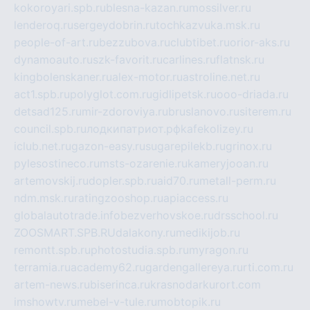
kokoroyari.spb.ru
blesna-kazan.ru
mossilver.ru
lenderoq.ru
sergeydobrin.ru
tochkazvuka.msk.ru
people-of-art.ru
bezzubova.ru
clubtibet.ru
orior-aks.ru
dynamoauto.ru
szk-favorit.ru
carlines.ru
flatnsk.ru
kingbolenskaner.ru
alex-motor.ru
astroline.net.ru
act1.spb.ru
polyglot.com.ru
gidlipetsk.ru
ooo-driada.ru
detsad125.ru
mir-zdoroviya.ru
bruslanovo.ru
siterem.ru
council.spb.ru
лодкипатриот.рф
kafekolizey.ru
iclub.net.ru
gazon-easy.ru
sugarepilekb.ru
grinox.ru
pylesostineco.ru
msts-ozarenie.ru
kameryjooan.ru
artemovskij.ru
dopler.spb.ru
aid70.ru
metall-perm.ru
ndm.msk.ru
ratingzooshop.ru
apiaccess.ru
globalautotrade.info
bezverhovskoe.ru
drsschool.ru
ZOOSMART.SPB.RU
dalakony.ru
medikijob.ru
remontt.spb.ru
photostudia.spb.ru
myragon.ru
terramia.ru
academy62.ru
gardengallereya.ru
rti.com.ru
artem-news.ru
biserinca.ru
krasnodarkurort.com
imshowtv.ru
mebel-v-tule.ru
mobtopik.ru