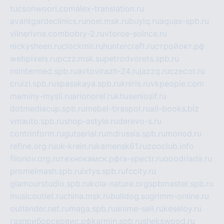
tucsonwoori.com
alex-translation.ru
avantgardeclinics.ru
noel.msk.ru
buylq.ru
aquas-spb.ru
vilnerivne.com
bobry-2.ru
vtoroe-solnce.ru
nickysheen.ru
clockmir.ru
huntercraft.ru
стройокт.рф
webpixels.ru
pczz.msk.su
petrodvorets.spb.ru
nsintermed.spb.ru
avtovirazh-24.ru
jazzq.ru
czecot.ru
cruizi.spb.ru
spasskaya.spb.ru
kniris.ru
vkpeople.com
maminy-mysli.ru
arionorel.ru
khuseniosif.ru
dotmediacup.spb.ru
mebel-tiraspol.ru
all-books.biz
vmauto.spb.ru
shop-astyle.ru
derevo-s.ru
contrinform.ru
gutserial.ru
mdrussia.spb.ru
monod.ru
refine.org.ru
uk-krein.ru
kamensk61.ru
zooclub.info
filonov.org.ru
технокамск.рф
ra-spectr.ru
ooodriada.ru
promelmash.spb.ru
ixtys.spb.ru
fccity.ru
glamourstudio.spb.ru
kola-nature.org
spbmaster.spb.ru
musicoutlet.ru
china.msk.ru
bulldog.su
grimm-online.ru
outlander.net.ru
maga.spb.ru
anime-sell.ru
keseloy.ru
газприборсервис.рф
karmin.spb.ru
shekswood.ru