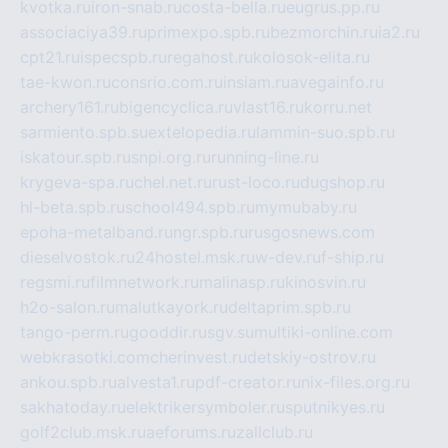
kvotka.ru
iron-snab.ru
costa-bella.ru
eugrus.pp.ru
associaciya39.ru
primexpo.spb.ru
bezmorchin.ru
ia2.ru
cpt21.ru
ispecspb.ru
regahost.ru
kolosok-elita.ru
tae-kwon.ru
consrio.com.ru
insiam.ru
avegainfo.ru
archery161.ru
bigencyclica.ru
vlast16.ru
korru.net
sarmiento.spb.su
extelopedia.ru
lammin-suo.spb.ru
iskatour.spb.ru
snpi.org.ru
running-line.ru
krygeva-spa.ru
chel.net.ru
rust-loco.ru
dugshop.ru
hl-beta.spb.ru
school494.spb.ru
mymubaby.ru
epoha-metalband.ru
ngr.spb.ru
rusgosnews.com
dieselvostok.ru
24hostel.msk.ru
w-dev.ru
f-ship.ru
regsmi.ru
filmnetwork.ru
malinasp.ru
kinosvin.ru
h2o-salon.ru
malutkayork.ru
deltaprim.spb.ru
tango-perm.ru
gooddir.ru
sgv.su
multiki-online.com
webkrasotki.com
cherinvest.ru
detskiy-ostrov.ru
ankou.spb.ru
alvesta1.ru
pdf-creator.ru
nix-files.org.ru
sakhatoday.ru
elektrikersymboler.ru
sputnikyes.ru
golf2club.msk.ru
aeforums.ru
zallclub.ru