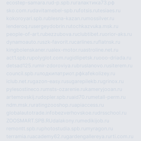
ecostep-samara.ru
d-p.spb.ru
галактика73.рф
sko.com.ru
davitamebel-spb.ru
fotsis.ru
tesiaes.ru
kokoroyari.spb.ru
blesna-kazan.ru
mossilver.ru
lenderoq.ru
sergeydobrin.ru
tochkazvuka.msk.ru
people-of-art.ru
bezzubova.ru
clubtibet.ru
orior-aks.ru
dynamoauto.ru
szk-favorit.ru
carlines.ru
flatnsk.ru
kingbolenskaner.ru
alex-motor.ru
astroline.net.ru
act1.spb.ru
polyglot.com.ru
gidlipetsk.ru
ooo-driada.ru
detsad125.ru
mir-zdoroviya.ru
bruslanovo.ru
siterem.ru
council.spb.ru
лодкипатриот.рф
kafekolizey.ru
iclub.net.ru
gazon-easy.ru
sugarepilekb.ru
grinox.ru
pylesostineco.ru
msts-ozarenie.ru
kameryjooan.ru
artemovskij.ru
dopler.spb.ru
aid70.ru
metall-perm.ru
ndm.msk.ru
ratingzooshop.ru
apiaccess.ru
globalautotrade.info
bezverhovskoe.ru
drsschool.ru
ZOOSMART.SPB.RU
dalakony.ru
medikijob.ru
remontt.spb.ru
photostudia.spb.ru
myragon.ru
terramia.ru
academy62.ru
gardengallereya.ru
rti.com.ru