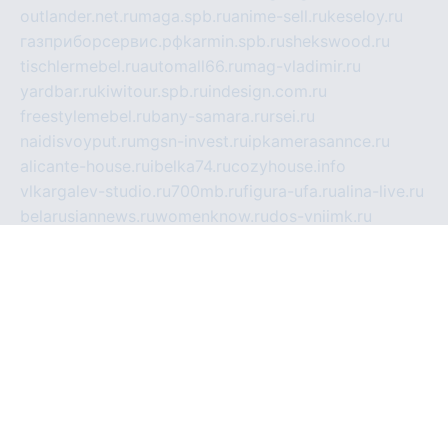
outlander.net.ru
maga.spb.ru
anime-sell.ru
keseloy.ru
газприборсервис.рф
karmin.spb.ru
shekswood.ru
tischlermebel.ru
automall66.ru
mag-vladimir.ru
yardbar.ru
kiwitour.spb.ru
indesign.com.ru
freestylemebel.ru
bany-samara.ru
rsei.ru
naidisvoyput.ru
mgsn-invest.ru
ipkamerasannce.ru
alicante-house.ru
ibelka74.ru
cozyhouse.info
vlkargalev-studio.ru
700mb.ru
figura-ufa.ru
alina-live.ru
belarusiannews.ru
womenknow.ru
dos-vniimk.ru
sega.net.ru
dv.net.ru
phenomenonsofhistory.com
telesputnik.net.ru
wall.pp.ru
pylesosroidmi.ru
gtc-clan.ru
cligs.ru
bibikazap.ru
popova.org.ru
netwhistler.spb.ru
bellvil.ru
bonzon.ru
iss-vladik.ru
defiparis.net.ru
las-gryzas.ru
amku.ru
electednews.spb.ru
feather.org.ru
spar72.ru
tankiigri.ru
dominus.com.ru
ibtree.ru
sanykool.pp.ru
unixlib.org.ru
menatep.spb.ru
gartenterrassen.ru
printeka.ru
skvozilka.com.ru
parkovka-pub.ru
lovemobi.ru
art-ru.ru