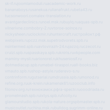
sk-if.ru
joomlamoduli.ru
academic-work.ru
bananaboys.ru
sanekua.ru
lianafrukt.ru
beta43.ru
tucsonwoori.com
alex-translation.ru
avantgardeclinics.ru
noel.msk.ru
buylq.ru
aquas-spb.ru
vilnerivne.com
bobry-2.ru
vtoroe-solnce.ru
nickysheen.ru
clockmir.ru
huntercraft.ru
стройокт.рф
webpixels.ru
pczz.msk.su
petrodvorets.spb.ru
nsintermed.spb.ru
avtovirazh-24.ru
jazzq.ru
czecot.ru
cruizi.spb.ru
spasskaya.spb.ru
kniris.ru
vkpeople.com
maminy-mysli.ru
arionorel.ru
khuseniosif.ru
dotmediacup.spb.ru
mebel-tiraspol.ru
all-books.biz
vmauto.spb.ru
shop-astyle.ru
derevo-s.ru
contrinform.ru
gutserial.ru
mdrussia.spb.ru
monod.ru
refine.org.ru
uk-krein.ru
kamensk61.ru
zooclub.info
filonov.org.ru
технокамск.рф
ra-spectr.ru
ooodriada.ru
promelmash.spb.ru
ixtys.spb.ru
fccity.ru
glamourstudio.spb.ru
kola-nature.org
spbmaster.spb.ru
musicoutlet.ru
china.msk.ru
bulldog.su
grimm-online.ru