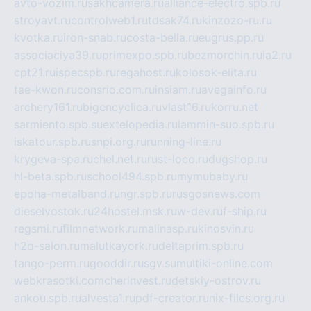
avto-vozim.ru
sakhcamera.ru
alliance-electro.spb.ru
stroyavt.ru
controlweb1.ru
tdsak74.ru
kinzozo-ru.ru
kvotka.ru
iron-snab.ru
costa-bella.ru
eugrus.pp.ru
associaciya39.ru
primexpo.spb.ru
bezmorchin.ru
ia2.ru
cpt21.ru
ispecspb.ru
regahost.ru
kolosok-elita.ru
tae-kwon.ru
consrio.com.ru
insiam.ru
avegainfo.ru
archery161.ru
bigencyclica.ru
vlast16.ru
korru.net
sarmiento.spb.su
extelopedia.ru
lammin-suo.spb.ru
iskatour.spb.ru
snpi.org.ru
running-line.ru
krygeva-spa.ru
chel.net.ru
rust-loco.ru
dugshop.ru
hl-beta.spb.ru
school494.spb.ru
mymubaby.ru
epoha-metalband.ru
ngr.spb.ru
rusgosnews.com
dieselvostok.ru
24hostel.msk.ru
w-dev.ru
f-ship.ru
regsmi.ru
filmnetwork.ru
malinasp.ru
kinosvin.ru
h2o-salon.ru
malutkayork.ru
deltaprim.spb.ru
tango-perm.ru
gooddir.ru
sgv.su
multiki-online.com
webkrasotki.com
cherinvest.ru
detskiy-ostrov.ru
ankou.spb.ru
alvesta1.ru
pdf-creator.ru
nix-files.org.ru