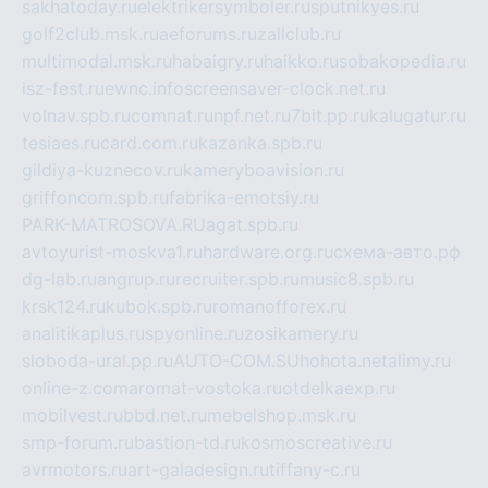
sakhatoday.ru
elektrikersymboler.ru
sputnikyes.ru
golf2club.msk.ru
aeforums.ru
zallclub.ru
multimodal.msk.ru
habaigry.ru
haikko.ru
sobakopedia.ru
isz-fest.ru
ewnc.info
screensaver-clock.net.ru
volnav.spb.ru
comnat.ru
npf.net.ru
7bit.pp.ru
kalugatur.ru
tesiaes.ru
card.com.ru
kazanka.spb.ru
gildiya-kuznecov.ru
kameryboavision.ru
griffoncom.spb.ru
fabrika-emotsiy.ru
PARK-MATROSOVA.RU
agat.spb.ru
avtoyurist-moskva1.ru
hardware.org.ru
схема-авто.рф
dg-lab.ru
angrup.ru
recruiter.spb.ru
music8.spb.ru
krsk124.ru
kubok.spb.ru
romanofforex.ru
analitikaplus.ru
spyonline.ru
zosikamery.ru
sloboda-ural.pp.ru
AUTO-COM.SU
hohota.net
alimy.ru
online-z.com
aromat-vostoka.ru
otdelkaexp.ru
mobilvest.ru
bbd.net.ru
mebelshop.msk.ru
smp-forum.ru
bastion-td.ru
kosmoscreative.ru
avrmotors.ru
art-galadesign.ru
tiffany-c.ru