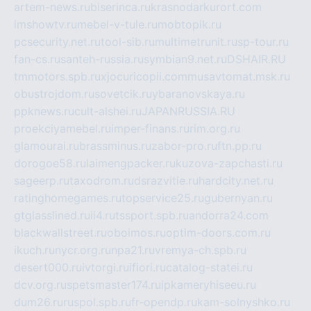
artem-news.ru
biserinca.ru
krasnodarkurort.com
imshowtv.ru
mebel-v-tule.ru
mobtopik.ru
pcsecurity.net.ru
tool-sib.ru
multimetrunit.ru
sp-tour.ru
fan-cs.ru
santeh-russia.ru
symbian9.net.ru
DSHAIR.RU
tmmotors.spb.ru
xjocuricopii.com
musavtomat.msk.ru
obustrojdom.ru
sovetcik.ru
ybaranovskaya.ru
ppknews.ru
cult-alshei.ru
JAPANRUSSIA.RU
proekciyamebel.ru
imper-finans.ru
rim.org.ru
glamourai.ru
brassminus.ru
zabor-pro.ru
ftn.pp.ru
dorogoe58.ru
laimengpacker.ru
kuzova-zapchasti.ru
sageerp.ru
taxodrom.ru
dsrazvitie.ru
hardcity.net.ru
ratinghomegames.ru
topservice25.ru
gubernyan.ru
gtglasslined.ru
ii4.ru
tssport.spb.ru
andorra24.com
blackwallstreet.ru
oboimos.ru
optim-doors.com.ru
ikuch.ru
nycr.org.ru
npa21.ru
vremya-ch.spb.ru
desert000.ru
ivtorgi.ru
ifiori.ru
catalog-statei.ru
dcv.org.ru
spetsmaster174.ru
ipkameryhiseeu.ru
dum26.ru
ruspol.spb.ru
fr-opendp.ru
kam-solnyshko.ru