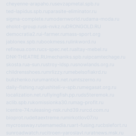
cheyenne-arapaho.ru
sevzapmetal.spb.ru
ted-lapidus.spb.ru
parasite-eliminator.ru
sigma-complete.ru
modernworld.ru
dama-moda.ru
eholot-group.ru
sk-nvkz.ru
DRONGOLD.RU
democratia2.ru
i-farmer.ru
mass-sport.org
jablonex.spb.ru
bookmess.ru
linkword.ru
refineua.com.ru
cs-spec.net.ru
altay-mebel.ru
DNK-THEATRE.RU
mechaniks.spb.ru
ipcamtechage.ru
skosta.ru
a-sun.ru
stroy-ldsp.ru
snowlands.org.ru
childrensshoes.ru
mrlizzy.ru
mebelsofiakrd.ru
bulizhenko.ru
rumantick.net.ru
mtszerno.ru
daily-fishing.ru
glushiteli-v-spb.ru
megasat.org.ru
localization.net.ru
flyingfish.pp.ru
ds5teremok.ru
aclib.spb.ru
komissionka30.ru
mag-profit.ru
icentre-74.ru
leasing-nsk.ru
hd39.ru
rcd.com.ru
bioprot.ru
deltaextreme.ru
mirkotlov07.ru
mycrossway.ru
temamedia.ru
art-fusing.ru
cbslefort.ru
sunroadwatch.ru
citroen-yaroslavl.ru
ratnews.msk.ru