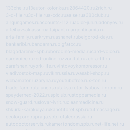
133chel.ru
13autor-kolonka.ru
2864420.ru
2rich.ru
3-d-file.ru
3d-file.ru
a-cdc.ru
aalse.ru
a380club.ru
airgungames.ru
accounts-112.ru
adler-jun.ru
adonyev.ru
alfeihavsalnassr.ru
altaipant.ru
argentinamia.ru
aria-family.ru
arkrym.ru
ashanet.ru
belgorod-day.ru
bankaribi.ru
bandamn.ru
bigfatcc.ru
blagodarenie-spb.ru
borodino-media.ru
card-voice.ru
cardvoice.ru
zed-online.ru
zvonitut.ru
zebra-tlt.ru
zarafshan.ru
york-life.ru
vintovoykompressor.ru
vladivostok-map.ru
vlknrussia.ru
wasabi-shop.ru
webamator.ru
zaryna.ru
youtubefree.ru
x-ton.ru
trade-farm.ru
tajuncos.ru
taksu.ru
tor-lyubov-i-grom.ru
spayderhed-2022.ru
splclub.ru
stoppamedia.ru
snow-guard.ru
slovar-ivrit.ru
cleanmedicine.ru
shkurki-karakulya.ru
kanotiforet.spb.ru
tutmassage.ru
ecolog.org.ru
praga.spb.ru
falcorussia.ru
autodoctorservis.ru
kamertondom.spb.ru
net-life.net.ru