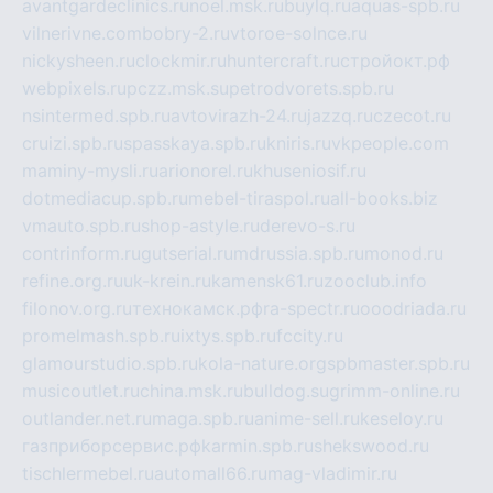
avantgardeclinics.ru
noel.msk.ru
buylq.ru
aquas-spb.ru
vilnerivne.com
bobry-2.ru
vtoroe-solnce.ru
nickysheen.ru
clockmir.ru
huntercraft.ru
стройокт.рф
webpixels.ru
pczz.msk.su
petrodvorets.spb.ru
nsintermed.spb.ru
avtovirazh-24.ru
jazzq.ru
czecot.ru
cruizi.spb.ru
spasskaya.spb.ru
kniris.ru
vkpeople.com
maminy-mysli.ru
arionorel.ru
khuseniosif.ru
dotmediacup.spb.ru
mebel-tiraspol.ru
all-books.biz
vmauto.spb.ru
shop-astyle.ru
derevo-s.ru
contrinform.ru
gutserial.ru
mdrussia.spb.ru
monod.ru
refine.org.ru
uk-krein.ru
kamensk61.ru
zooclub.info
filonov.org.ru
технокамск.рф
ra-spectr.ru
ooodriada.ru
promelmash.spb.ru
ixtys.spb.ru
fccity.ru
glamourstudio.spb.ru
kola-nature.org
spbmaster.spb.ru
musicoutlet.ru
china.msk.ru
bulldog.su
grimm-online.ru
outlander.net.ru
maga.spb.ru
anime-sell.ru
keseloy.ru
газприборсервис.рф
karmin.spb.ru
shekswood.ru
tischlermebel.ru
automall66.ru
mag-vladimir.ru