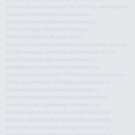
volnav.spb.ru
comnat.ru
npf.net.ru
7bit.pp.ru
kalugatur.ru
tesiaes.ru
card.com.ru
kazanka.spb.ru
gildiya-kuznecov.ru
kameryboavision.ru
griffoncom.spb.ru
fabrika-emotsiy.ru
PARK-MATROSOVA.RU
agat.spb.ru
avtoyurist-moskva1.ru
hardware.org.ru
схема-авто.рф
dg-lab.ru
angrup.ru
recruiter.spb.ru
music8.spb.ru
krsk124.ru
kubok.spb.ru
romanofforex.ru
analitikaplus.ru
spyonline.ru
zosikamery.ru
sloboda-ural.pp.ru
AUTO-COM.SU
hohota.net
alimy.ru
online-z.com
aromat-vostoka.ru
otdelkaexp.ru
mobilvest.ru
bbd.net.ru
mebelshop.msk.ru
smp-forum.ru
bastion-td.ru
kosmoscreative.ru
avrmotors.ru
art-galadesign.ru
tiffany-c.ru
ecostep-samara.ru
d-p.spb.ru
галактика73.рф
sko.com.ru
davitamebel-spb.ru
fotsis.ru
tesiaes.ru
kokoroyari.spb.ru
blesna-kazan.ru
mossilver.ru
lenderoq.ru
sergeydobrin.ru
tochkazvuka.msk.ru