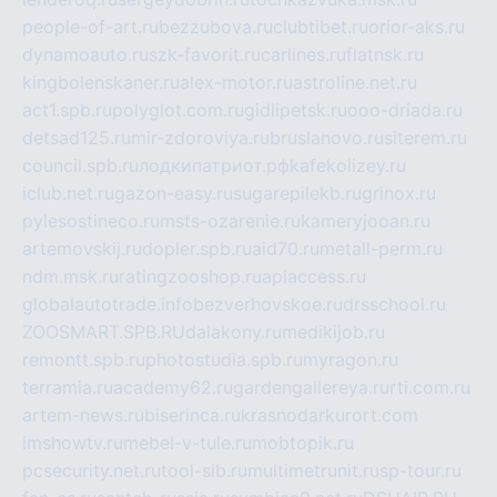
people-of-art.ru
bezzubova.ru
clubtibet.ru
orior-aks.ru
dynamoauto.ru
szk-favorit.ru
carlines.ru
flatnsk.ru
kingbolenskaner.ru
alex-motor.ru
astroline.net.ru
act1.spb.ru
polyglot.com.ru
gidlipetsk.ru
ooo-driada.ru
detsad125.ru
mir-zdoroviya.ru
bruslanovo.ru
siterem.ru
council.spb.ru
лодкипатриот.рф
kafekolizey.ru
iclub.net.ru
gazon-easy.ru
sugarepilekb.ru
grinox.ru
pylesostineco.ru
msts-ozarenie.ru
kameryjooan.ru
artemovskij.ru
dopler.spb.ru
aid70.ru
metall-perm.ru
ndm.msk.ru
ratingzooshop.ru
apiaccess.ru
globalautotrade.info
bezverhovskoe.ru
drsschool.ru
ZOOSMART.SPB.RU
dalakony.ru
medikijob.ru
remontt.spb.ru
photostudia.spb.ru
myragon.ru
terramia.ru
academy62.ru
gardengallereya.ru
rti.com.ru
artem-news.ru
biserinca.ru
krasnodarkurort.com
imshowtv.ru
mebel-v-tule.ru
mobtopik.ru
pcsecurity.net.ru
tool-sib.ru
multimetrunit.ru
sp-tour.ru