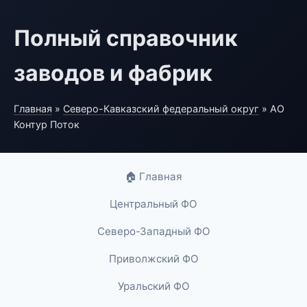
Полный справочник
заводов и фабрик
Главная
»
Северо-Кавказский федеральный округ
» АО
Контур Поток
🏠 Главная
Центральный ФО
Северо-Западный ФО
Приволжский ФО
Уральский ФО