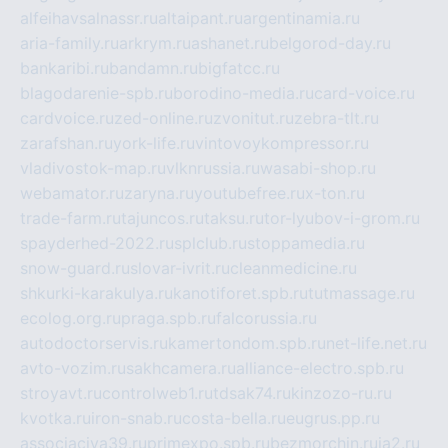
alfeihavsalnassr.ru
altaipant.ru
argentinamia.ru
aria-family.ru
arkrym.ru
ashanet.ru
belgorod-day.ru
bankaribi.ru
bandamn.ru
bigfatcc.ru
blagodarenie-spb.ru
borodino-media.ru
card-voice.ru
cardvoice.ru
zed-online.ru
zvonitut.ru
zebra-tlt.ru
zarafshan.ru
york-life.ru
vintovoykompressor.ru
vladivostok-map.ru
vlknrussia.ru
wasabi-shop.ru
webamator.ru
zaryna.ru
youtubefree.ru
x-ton.ru
trade-farm.ru
tajuncos.ru
taksu.ru
tor-lyubov-i-grom.ru
spayderhed-2022.ru
splclub.ru
stoppamedia.ru
snow-guard.ru
slovar-ivrit.ru
cleanmedicine.ru
shkurki-karakulya.ru
kanotiforet.spb.ru
tutmassage.ru
ecolog.org.ru
praga.spb.ru
falcorussia.ru
autodoctorservis.ru
kamertondom.spb.ru
net-life.net.ru
avto-vozim.ru
sakhcamera.ru
alliance-electro.spb.ru
stroyavt.ru
controlweb1.ru
tdsak74.ru
kinzozo-ru.ru
kvotka.ru
iron-snab.ru
costa-bella.ru
eugrus.pp.ru
associaciya39.ru
primexpo.spb.ru
bezmorchin.ru
ia2.ru