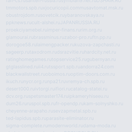
fan-cs.ru
santeh-russia.ru
symbian9.net.ru
DSHAIR.RU
tmmotors.spb.ru
xjocuricopii.com
musavtomat.msk.ru
obustrojdom.ru
sovetcik.ru
ybaranovskaya.ru
ppknews.ru
cult-alshei.ru
JAPANRUSSIA.RU
proekciyamebel.ru
imper-finans.ru
rim.org.ru
glamourai.ru
brassminus.ru
zabor-pro.ru
ftn.pp.ru
dorogoe58.ru
laimengpacker.ru
kuzova-zapchasti.ru
sageerp.ru
taxodrom.ru
dsrazvitie.ru
hardcity.net.ru
ratinghomegames.ru
topservice25.ru
gubernyan.ru
gtglasslined.ru
ii4.ru
tssport.spb.ru
andorra24.com
blackwallstreet.ru
oboimos.ru
optim-doors.com.ru
ikuch.ru
nycr.org.ru
npa21.ru
vremya-ch.spb.ru
desert000.ru
ivtorgi.ru
ifiori.ru
catalog-statei.ru
dcv.org.ru
spetsmaster174.ru
ipkameryhiseeu.ru
dum26.ru
ruspol.spb.ru
fr-opendp.ru
kam-solnyshko.ru
cheyenne-arapaho.ru
sevzapmetal.spb.ru
ted-lapidus.spb.ru
parasite-eliminator.ru
sigma-complete.ru
modernworld.ru
dama-moda.ru