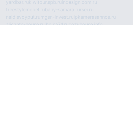
yardbar.ru
kiwitour.spb.ru
indesign.com.ru
freestylemebel.ru
bany-samara.ru
rsei.ru
naidisvoyput.ru
mgsn-invest.ru
ipkamerasannce.ru
alicante-house.ru
ibelka74.ru
cozyhouse.info
vlkargalev-studio.ru
700mb.ru
figura-ufa.ru
alina-live.ru
belarusiannews.ru
womenknow.ru
dos-vniimk.ru
sega.net.ru
dv.net.ru
phenomenonsofhistory.com
telesputnik.net.ru
wall.pp.ru
pylesosroidmi.ru
gtc-clan.ru
cligs.ru
bibikazap.ru
popova.org.ru
netwhistler.spb.ru
bellvil.ru
bonzon.ru
iss-vladik.ru
defiparis.net.ru
las-gryzas.ru
amku.ru
electednews.spb.ru
feather.org.ru
spar72.ru
tankiigri.ru
dominus.com.ru
ibtree.ru
sanykool.pp.ru
unixlib.org.ru
menatep.spb.ru
gartenterrassen.ru
printeka.ru
skvozilka.com.ru
parkovka-pub.ru
lovemobi.ru
art-ru.ru
emulatorz.com.ru
alucomp.com.ru
tatforum.com.ru
alternativa-profi.ru
dermakler.ru
artsurvey.ru
aredir.ru
khimspas.ru
centr-maxi.ru
2018r.ru