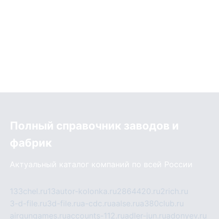
Полный справочник заводов и
фабрик
Актуальный каталог компаний по всей России
133chel.ru
13autor-kolonka.ru
2864420.ru
2rich.ru
3-d-file.ru
3d-file.ru
a-cdc.ru
aalse.ru
a380club.ru
airgungames.ru
accounts-112.ru
adler-jun.ru
adonyev.ru