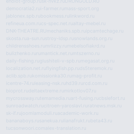
eholot-group.ru
sk-nvkz.ru
DRONGOLD.RU
democratia2.ru
i-farmer.ru
mass-sport.org
jablonex.spb.ru
bookmess.ru
linkword.ru
refineua.com.ru
cs-spec.net.ru
altay-mebel.ru
DNK-THEATRE.RU
mechaniks.spb.ru
ipcamtechage.ru
skosta.ru
a-sun.ru
stroy-ldsp.ru
snowlands.org.ru
childrensshoes.ru
mrlizzy.ru
mebelsofiakrd.ru
bulizhenko.ru
rumantick.net.ru
mtszerno.ru
daily-fishing.ru
glushiteli-v-spb.ru
megasat.org.ru
localization.net.ru
flyingfish.pp.ru
ds5teremok.ru
aclib.spb.ru
komissionka30.ru
mag-profit.ru
icentre-74.ru
leasing-nsk.ru
hd39.ru
rcd.com.ru
bioprot.ru
deltaextreme.ru
mirkotlov07.ru
mycrossway.ru
temamedia.ru
art-fusing.ru
cbslefort.ru
sunroadwatch.ru
citroen-yaroslavl.ru
ratnews.msk.ru
sk-if.ru
joomlamoduli.ru
academic-work.ru
bananaboys.ru
sanekua.ru
lianafrukt.ru
beta43.ru
tucsonwoori.com
alex-translation.ru