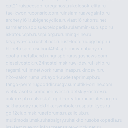
cpt21.ru
ispecspb.ru
regahost.ru
kolosok-elita.ru
tae-kwon.ru
consrio.com.ru
insiam.ru
avegainfo.ru
archery161.ru
bigencyclica.ru
vlast16.ru
korru.net
sarmiento.spb.su
extelopedia.ru
lammin-suo.spb.ru
iskatour.spb.ru
snpi.org.ru
running-line.ru
krygeva-spa.ru
chel.net.ru
rust-loco.ru
dugshop.ru
hl-beta.spb.ru
school494.spb.ru
mymubaby.ru
epoha-metalband.ru
ngr.spb.ru
rusgosnews.com
dieselvostok.ru
24hostel.msk.ru
w-dev.ru
f-ship.ru
regsmi.ru
filmnetwork.ru
malinasp.ru
kinosvin.ru
h2o-salon.ru
malutkayork.ru
deltaprim.spb.ru
tango-perm.ru
gooddir.ru
sgv.su
multiki-online.com
webkrasotki.com
cherinvest.ru
detskiy-ostrov.ru
ankou.spb.ru
alvesta1.ru
pdf-creator.ru
nix-files.org.ru
sakhatoday.ru
elektrikersymboler.ru
sputnikyes.ru
golf2club.msk.ru
aeforums.ru
zallclub.ru
multimodal.msk.ru
habaigry.ru
haikko.ru
sobakopedia.ru
isz-fest.ru
ewnc.info
screensaver-clock.net.ru