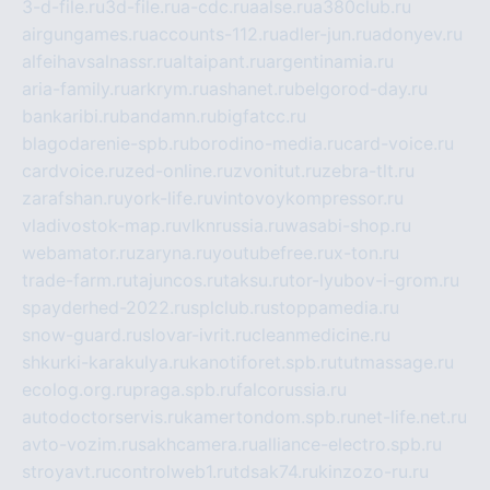
3-d-file.ru
3d-file.ru
a-cdc.ru
aalse.ru
a380club.ru
airgungames.ru
accounts-112.ru
adler-jun.ru
adonyev.ru
alfeihavsalnassr.ru
altaipant.ru
argentinamia.ru
aria-family.ru
arkrym.ru
ashanet.ru
belgorod-day.ru
bankaribi.ru
bandamn.ru
bigfatcc.ru
blagodarenie-spb.ru
borodino-media.ru
card-voice.ru
cardvoice.ru
zed-online.ru
zvonitut.ru
zebra-tlt.ru
zarafshan.ru
york-life.ru
vintovoykompressor.ru
vladivostok-map.ru
vlknrussia.ru
wasabi-shop.ru
webamator.ru
zaryna.ru
youtubefree.ru
x-ton.ru
trade-farm.ru
tajuncos.ru
taksu.ru
tor-lyubov-i-grom.ru
spayderhed-2022.ru
splclub.ru
stoppamedia.ru
snow-guard.ru
slovar-ivrit.ru
cleanmedicine.ru
shkurki-karakulya.ru
kanotiforet.spb.ru
tutmassage.ru
ecolog.org.ru
praga.spb.ru
falcorussia.ru
autodoctorservis.ru
kamertondom.spb.ru
net-life.net.ru
avto-vozim.ru
sakhcamera.ru
alliance-electro.spb.ru
stroyavt.ru
controlweb1.ru
tdsak74.ru
kinzozo-ru.ru