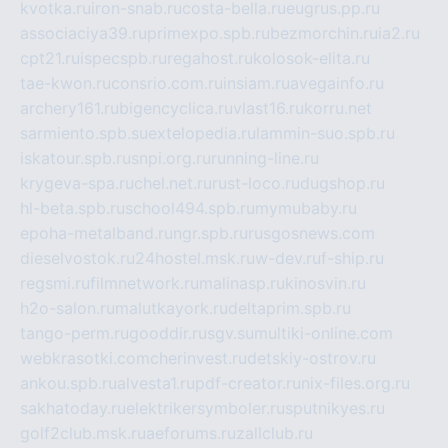
kvotka.ru
iron-snab.ru
costa-bella.ru
eugrus.pp.ru
associaciya39.ru
primexpo.spb.ru
bezmorchin.ru
ia2.ru
cpt21.ru
ispecspb.ru
regahost.ru
kolosok-elita.ru
tae-kwon.ru
consrio.com.ru
insiam.ru
avegainfo.ru
archery161.ru
bigencyclica.ru
vlast16.ru
korru.net
sarmiento.spb.su
extelopedia.ru
lammin-suo.spb.ru
iskatour.spb.ru
snpi.org.ru
running-line.ru
krygeva-spa.ru
chel.net.ru
rust-loco.ru
dugshop.ru
hl-beta.spb.ru
school494.spb.ru
mymubaby.ru
epoha-metalband.ru
ngr.spb.ru
rusgosnews.com
dieselvostok.ru
24hostel.msk.ru
w-dev.ru
f-ship.ru
regsmi.ru
filmnetwork.ru
malinasp.ru
kinosvin.ru
h2o-salon.ru
malutkayork.ru
deltaprim.spb.ru
tango-perm.ru
gooddir.ru
sgv.su
multiki-online.com
webkrasotki.com
cherinvest.ru
detskiy-ostrov.ru
ankou.spb.ru
alvesta1.ru
pdf-creator.ru
nix-files.org.ru
sakhatoday.ru
elektrikersymboler.ru
sputnikyes.ru
golf2club.msk.ru
aeforums.ru
zallclub.ru