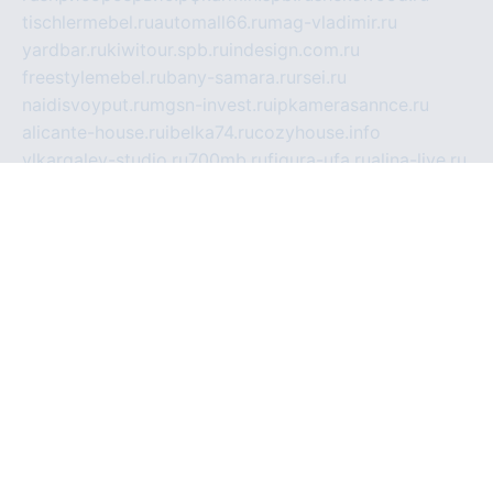
tischlermebel.ru
automall66.ru
mag-vladimir.ru
yardbar.ru
kiwitour.spb.ru
indesign.com.ru
freestylemebel.ru
bany-samara.ru
rsei.ru
naidisvoyput.ru
mgsn-invest.ru
ipkamerasannce.ru
alicante-house.ru
ibelka74.ru
cozyhouse.info
vlkargalev-studio.ru
700mb.ru
figura-ufa.ru
alina-live.ru
belarusiannews.ru
womenknow.ru
dos-vniimk.ru
sega.net.ru
dv.net.ru
phenomenonsofhistory.com
telesputnik.net.ru
wall.pp.ru
pylesosroidmi.ru
gtc-clan.ru
cligs.ru
bibikazap.ru
popova.org.ru
netwhistler.spb.ru
bellvil.ru
bonzon.ru
iss-vladik.ru
defiparis.net.ru
las-gryzas.ru
amku.ru
electednews.spb.ru
feather.org.ru
spar72.ru
tankiigri.ru
dominus.com.ru
ibtree.ru
sanykool.pp.ru
unixlib.org.ru
menatep.spb.ru
gartenterrassen.ru
printeka.ru
skvozilka.com.ru
parkovka-pub.ru
lovemobi.ru
art-ru.ru
emulatorz.com.ru
alucomp.com.ru
tatforum.com.ru
alternativa-profi.ru
dermakler.ru
artsurvey.ru
aredir.ru