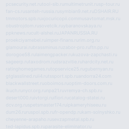
pcsecurity.net.ru
tool-sib.ru
multimetrunit.ru
sp-tour.ru
fan-cs.ru
santeh-russia.ru
symbian9.net.ru
DSHAIR.RU
tmmotors.spb.ru
xjocuricopii.com
musavtomat.msk.ru
obustrojdom.ru
sovetcik.ru
ybaranovskaya.ru
ppknews.ru
cult-alshei.ru
JAPANRUSSIA.RU
proekciyamebel.ru
imper-finans.ru
rim.org.ru
glamourai.ru
brassminus.ru
zabor-pro.ru
ftn.pp.ru
dorogoe58.ru
laimengpacker.ru
kuzova-zapchasti.ru
sageerp.ru
taxodrom.ru
dsrazvitie.ru
hardcity.net.ru
ratinghomegames.ru
topservice25.ru
gubernyan.ru
gtglasslined.ru
ii4.ru
tssport.spb.ru
andorra24.com
blackwallstreet.ru
oboimos.ru
optim-doors.com.ru
ikuch.ru
nycr.org.ru
npa21.ru
vremya-ch.spb.ru
desert000.ru
ivtorgi.ru
ifiori.ru
catalog-statei.ru
dcv.org.ru
spetsmaster174.ru
ipkameryhiseeu.ru
dum26.ru
ruspol.spb.ru
fr-opendp.ru
kam-solnyshko.ru
cheyenne-arapaho.ru
sevzapmetal.spb.ru
ted-lapidus.spb.ru
parasite-eliminator.ru