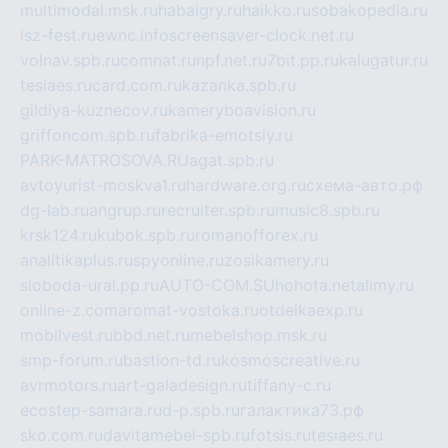
multimodal.msk.ru
habaigry.ru
haikko.ru
sobakopedia.ru
isz-fest.ru
ewnc.info
screensaver-clock.net.ru
volnav.spb.ru
comnat.ru
npf.net.ru
7bit.pp.ru
kalugatur.ru
tesiaes.ru
card.com.ru
kazanka.spb.ru
gildiya-kuznecov.ru
kameryboavision.ru
griffoncom.spb.ru
fabrika-emotsiy.ru
PARK-MATROSOVA.RU
agat.spb.ru
avtoyurist-moskva1.ru
hardware.org.ru
схема-авто.рф
dg-lab.ru
angrup.ru
recruiter.spb.ru
music8.spb.ru
krsk124.ru
kubok.spb.ru
romanofforex.ru
analitikaplus.ru
spyonline.ru
zosikamery.ru
sloboda-ural.pp.ru
AUTO-COM.SU
hohota.net
alimy.ru
online-z.com
aromat-vostoka.ru
otdelkaexp.ru
mobilvest.ru
bbd.net.ru
mebelshop.msk.ru
smp-forum.ru
bastion-td.ru
kosmoscreative.ru
avrmotors.ru
art-galadesign.ru
tiffany-c.ru
ecostep-samara.ru
d-p.spb.ru
галактика73.рф
sko.com.ru
davitamebel-spb.ru
fotsis.ru
tesiaes.ru