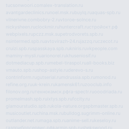
tucsonwoori.com
alex-translation.ru
avantgardeclinics.ru
noel.msk.ru
buylq.ru
aquas-spb.ru
vilnerivne.com
bobry-2.ru
vtoroe-solnce.ru
nickysheen.ru
clockmir.ru
huntercraft.ru
стройокт.рф
webpixels.ru
pczz.msk.su
petrodvorets.spb.ru
nsintermed.spb.ru
avtovirazh-24.ru
jazzq.ru
czecot.ru
cruizi.spb.ru
spasskaya.spb.ru
kniris.ru
vkpeople.com
maminy-mysli.ru
arionorel.ru
khuseniosif.ru
dotmediacup.spb.ru
mebel-tiraspol.ru
all-books.biz
vmauto.spb.ru
shop-astyle.ru
derevo-s.ru
contrinform.ru
gutserial.ru
mdrussia.spb.ru
monod.ru
refine.org.ru
uk-krein.ru
kamensk61.ru
zooclub.info
filonov.org.ru
технокамск.рф
ra-spectr.ru
ooodriada.ru
promelmash.spb.ru
ixtys.spb.ru
fccity.ru
glamourstudio.spb.ru
kola-nature.org
spbmaster.spb.ru
musicoutlet.ru
china.msk.ru
bulldog.su
grimm-online.ru
outlander.net.ru
maga.spb.ru
anime-sell.ru
keseloy.ru
газприборсервис.рф
karmin.spb.ru
shekswood.ru