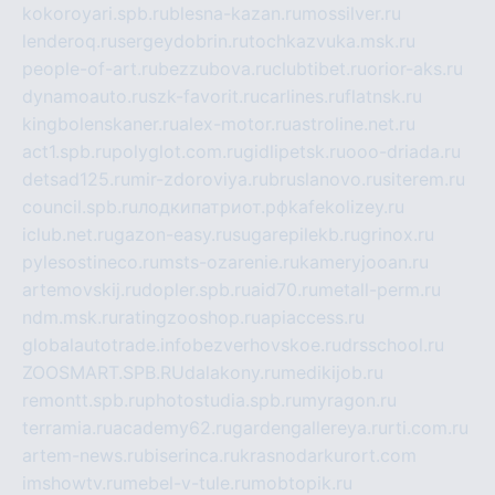
kokoroyari.spb.ru
blesna-kazan.ru
mossilver.ru
lenderoq.ru
sergeydobrin.ru
tochkazvuka.msk.ru
people-of-art.ru
bezzubova.ru
clubtibet.ru
orior-aks.ru
dynamoauto.ru
szk-favorit.ru
carlines.ru
flatnsk.ru
kingbolenskaner.ru
alex-motor.ru
astroline.net.ru
act1.spb.ru
polyglot.com.ru
gidlipetsk.ru
ooo-driada.ru
detsad125.ru
mir-zdoroviya.ru
bruslanovo.ru
siterem.ru
council.spb.ru
лодкипатриот.рф
kafekolizey.ru
iclub.net.ru
gazon-easy.ru
sugarepilekb.ru
grinox.ru
pylesostineco.ru
msts-ozarenie.ru
kameryjooan.ru
artemovskij.ru
dopler.spb.ru
aid70.ru
metall-perm.ru
ndm.msk.ru
ratingzooshop.ru
apiaccess.ru
globalautotrade.info
bezverhovskoe.ru
drsschool.ru
ZOOSMART.SPB.RU
dalakony.ru
medikijob.ru
remontt.spb.ru
photostudia.spb.ru
myragon.ru
terramia.ru
academy62.ru
gardengallereya.ru
rti.com.ru
artem-news.ru
biserinca.ru
krasnodarkurort.com
imshowtv.ru
mebel-v-tule.ru
mobtopik.ru