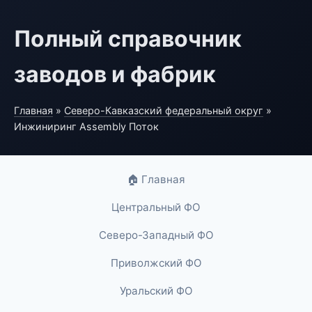
Полный справочник
заводов и фабрик
Главная
»
Северо-Кавказский федеральный округ
»
Инжиниринг Assembly Поток
🏠 Главная
Центральный ФО
Северо-Западный ФО
Приволжский ФО
Уральский ФО