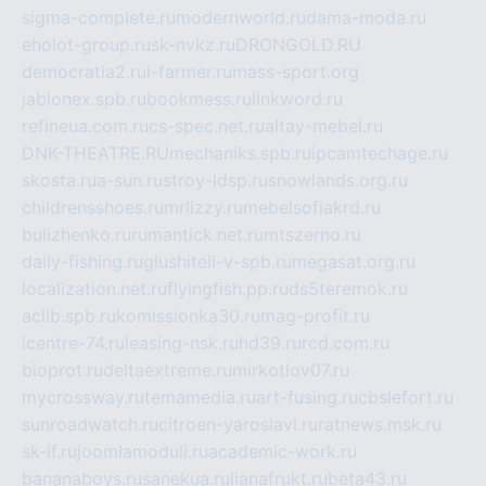
sigma-complete.ru
modernworld.ru
dama-moda.ru
eholot-group.ru
sk-nvkz.ru
DRONGOLD.RU
democratia2.ru
i-farmer.ru
mass-sport.org
jablonex.spb.ru
bookmess.ru
linkword.ru
refineua.com.ru
cs-spec.net.ru
altay-mebel.ru
DNK-THEATRE.RU
mechaniks.spb.ru
ipcamtechage.ru
skosta.ru
a-sun.ru
stroy-ldsp.ru
snowlands.org.ru
childrensshoes.ru
mrlizzy.ru
mebelsofiakrd.ru
bulizhenko.ru
rumantick.net.ru
mtszerno.ru
daily-fishing.ru
glushiteli-v-spb.ru
megasat.org.ru
localization.net.ru
flyingfish.pp.ru
ds5teremok.ru
aclib.spb.ru
komissionka30.ru
mag-profit.ru
icentre-74.ru
leasing-nsk.ru
hd39.ru
rcd.com.ru
bioprot.ru
deltaextreme.ru
mirkotlov07.ru
mycrossway.ru
temamedia.ru
art-fusing.ru
cbslefort.ru
sunroadwatch.ru
citroen-yaroslavl.ru
ratnews.msk.ru
sk-if.ru
joomlamoduli.ru
academic-work.ru
bananaboys.ru
sanekua.ru
lianafrukt.ru
beta43.ru