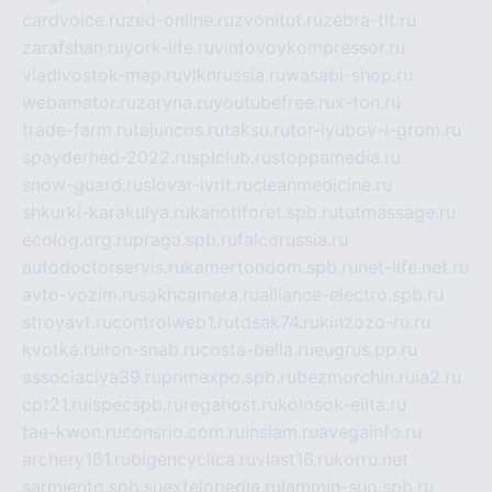
cardvoice.ru
zed-online.ru
zvonitut.ru
zebra-tlt.ru
zarafshan.ru
york-life.ru
vintovoykompressor.ru
vladivostok-map.ru
vlknrussia.ru
wasabi-shop.ru
webamator.ru
zaryna.ru
youtubefree.ru
x-ton.ru
trade-farm.ru
tajuncos.ru
taksu.ru
tor-lyubov-i-grom.ru
spayderhed-2022.ru
splclub.ru
stoppamedia.ru
snow-guard.ru
slovar-ivrit.ru
cleanmedicine.ru
shkurki-karakulya.ru
kanotiforet.spb.ru
tutmassage.ru
ecolog.org.ru
praga.spb.ru
falcorussia.ru
autodoctorservis.ru
kamertondom.spb.ru
net-life.net.ru
avto-vozim.ru
sakhcamera.ru
alliance-electro.spb.ru
stroyavt.ru
controlweb1.ru
tdsak74.ru
kinzozo-ru.ru
kvotka.ru
iron-snab.ru
costa-bella.ru
eugrus.pp.ru
associaciya39.ru
primexpo.spb.ru
bezmorchin.ru
ia2.ru
cpt21.ru
ispecspb.ru
regahost.ru
kolosok-elita.ru
tae-kwon.ru
consrio.com.ru
insiam.ru
avegainfo.ru
archery161.ru
bigencyclica.ru
vlast16.ru
korru.net
sarmiento.spb.su
extelopedia.ru
lammin-suo.spb.ru