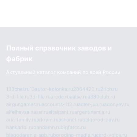
Полный справочник заводов и
фабрик
Актуальный каталог компаний по всей России
133chel.ru
13autor-kolonka.ru
2864420.ru
2rich.ru
3-d-file.ru
3d-file.ru
a-cdc.ru
aalse.ru
a380club.ru
airgungames.ru
accounts-112.ru
adler-jun.ru
adonyev.ru
alfeihavsalnassr.ru
altaipant.ru
argentinamia.ru
aria-family.ru
arkrym.ru
ashanet.ru
belgorod-day.ru
bankaribi.ru
bandamn.ru
bigfatcc.ru
blagodarenie-spb.ru
borodino-media.ru
card-voice.ru