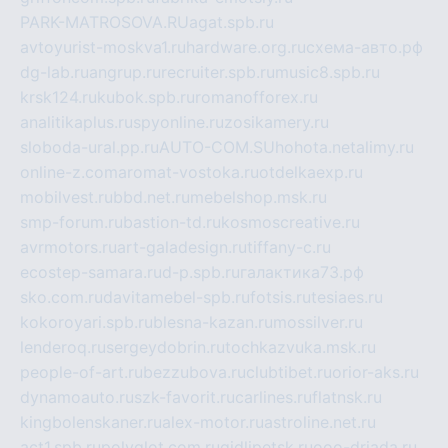
PARK-MATROSOVA.RU
agat.spb.ru
avtoyurist-moskva1.ru
hardware.org.ru
схема-авто.рф
dg-lab.ru
angrup.ru
recruiter.spb.ru
music8.spb.ru
krsk124.ru
kubok.spb.ru
romanofforex.ru
analitikaplus.ru
spyonline.ru
zosikamery.ru
sloboda-ural.pp.ru
AUTO-COM.SU
hohota.net
alimy.ru
online-z.com
aromat-vostoka.ru
otdelkaexp.ru
mobilvest.ru
bbd.net.ru
mebelshop.msk.ru
smp-forum.ru
bastion-td.ru
kosmoscreative.ru
avrmotors.ru
art-galadesign.ru
tiffany-c.ru
ecostep-samara.ru
d-p.spb.ru
галактика73.рф
sko.com.ru
davitamebel-spb.ru
fotsis.ru
tesiaes.ru
kokoroyari.spb.ru
blesna-kazan.ru
mossilver.ru
lenderoq.ru
sergeydobrin.ru
tochkazvuka.msk.ru
people-of-art.ru
bezzubova.ru
clubtibet.ru
orior-aks.ru
dynamoauto.ru
szk-favorit.ru
carlines.ru
flatnsk.ru
kingbolenskaner.ru
alex-motor.ru
astroline.net.ru
act1.spb.ru
polyglot.com.ru
gidlipetsk.ru
ooo-driada.ru