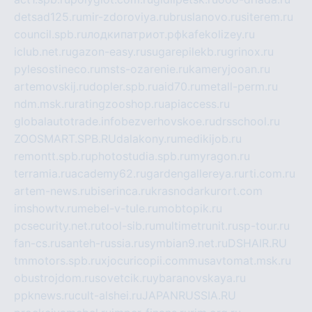
detsad125.ru
mir-zdoroviya.ru
bruslanovo.ru
siterem.ru
council.spb.ru
лодкипатриот.рф
kafekolizey.ru
iclub.net.ru
gazon-easy.ru
sugarepilekb.ru
grinox.ru
pylesostineco.ru
msts-ozarenie.ru
kameryjooan.ru
artemovskij.ru
dopler.spb.ru
aid70.ru
metall-perm.ru
ndm.msk.ru
ratingzooshop.ru
apiaccess.ru
globalautotrade.info
bezverhovskoe.ru
drsschool.ru
ZOOSMART.SPB.RU
dalakony.ru
medikijob.ru
remontt.spb.ru
photostudia.spb.ru
myragon.ru
terramia.ru
academy62.ru
gardengallereya.ru
rti.com.ru
artem-news.ru
biserinca.ru
krasnodarkurort.com
imshowtv.ru
mebel-v-tule.ru
mobtopik.ru
pcsecurity.net.ru
tool-sib.ru
multimetrunit.ru
sp-tour.ru
fan-cs.ru
santeh-russia.ru
symbian9.net.ru
DSHAIR.RU
tmmotors.spb.ru
xjocuricopii.com
musavtomat.msk.ru
obustrojdom.ru
sovetcik.ru
ybaranovskaya.ru
ppknews.ru
cult-alshei.ru
JAPANRUSSIA.RU