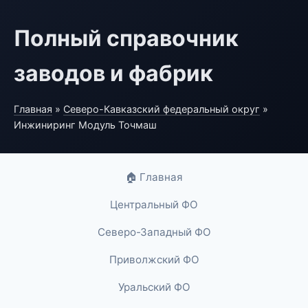
Полный справочник
заводов и фабрик
Главная
»
Северо-Кавказский федеральный округ
»
Инжиниринг Модуль Точмаш
🏠 Главная
Центральный ФО
Северо-Западный ФО
Приволжский ФО
Уральский ФО