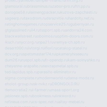
proekciyamebel.ru
imper-finans.ru
rim.org.ru
glamourai.ru
brassminus.ru
zabor-pro.ru
ftn.pp.ru
dorogoe58.ru
laimengpacker.ru
kuzova-zapchasti.ru
sageerp.ru
taxodrom.ru
dsrazvitie.ru
hardcity.net.ru
ratinghomegames.ru
topservice25.ru
gubernyan.ru
gtglasslined.ru
ii4.ru
tssport.spb.ru
andorra24.com
blackwallstreet.ru
oboimos.ru
optim-doors.com.ru
ikuch.ru
nycr.org.ru
npa21.ru
vremya-ch.spb.ru
desert000.ru
ivtorgi.ru
ifiori.ru
catalog-statei.ru
dcv.org.ru
spetsmaster174.ru
ipkameryhiseeu.ru
dum26.ru
ruspol.spb.ru
fr-opendp.ru
kam-solnyshko.ru
cheyenne-arapaho.ru
sevzapmetal.spb.ru
ted-lapidus.spb.ru
parasite-eliminator.ru
sigma-complete.ru
modernworld.ru
dama-moda.ru
eholot-group.ru
sk-nvkz.ru
DRONGOLD.RU
democratia2.ru
i-farmer.ru
mass-sport.org
jablonex.spb.ru
bookmess.ru
linkword.ru
refineua.com.ru
cs-spec.net.ru
altay-mebel.ru