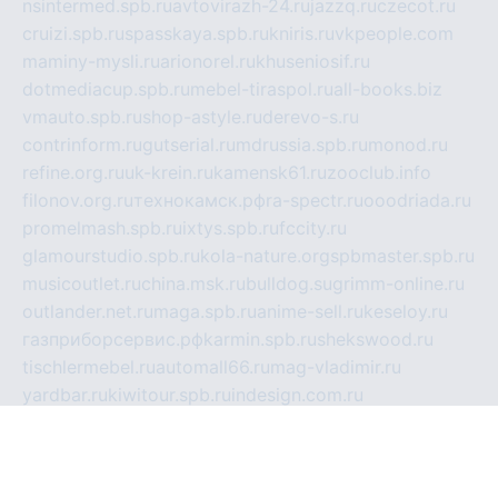
nsintermed.spb.ru
avtovirazh-24.ru
jazzq.ru
czecot.ru
cruizi.spb.ru
spasskaya.spb.ru
kniris.ru
vkpeople.com
maminy-mysli.ru
arionorel.ru
khuseniosif.ru
dotmediacup.spb.ru
mebel-tiraspol.ru
all-books.biz
vmauto.spb.ru
shop-astyle.ru
derevo-s.ru
contrinform.ru
gutserial.ru
mdrussia.spb.ru
monod.ru
refine.org.ru
uk-krein.ru
kamensk61.ru
zooclub.info
filonov.org.ru
технокамск.рф
ra-spectr.ru
ooodriada.ru
promelmash.spb.ru
ixtys.spb.ru
fccity.ru
glamourstudio.spb.ru
kola-nature.org
spbmaster.spb.ru
musicoutlet.ru
china.msk.ru
bulldog.su
grimm-online.ru
outlander.net.ru
maga.spb.ru
anime-sell.ru
keseloy.ru
газприборсервис.рф
karmin.spb.ru
shekswood.ru
tischlermebel.ru
automall66.ru
mag-vladimir.ru
yardbar.ru
kiwitour.spb.ru
indesign.com.ru
freestylemebel.ru
bany-samara.ru
rsei.ru
naidisvoyput.ru
mgsn-invest.ru
ipkamerasannce.ru
alicante-house.ru
ibelka74.ru
cozyhouse.info