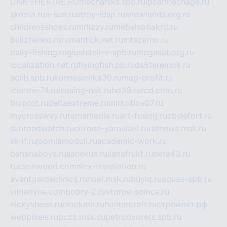
DNK-THEATRE.RU
mechaniks.spb.ru
ipcamtechage.ru
skosta.ru
a-sun.ru
stroy-ldsp.ru
snowlands.org.ru
childrensshoes.ru
mrlizzy.ru
mebelsofiakrd.ru
bulizhenko.ru
rumantick.net.ru
mtszerno.ru
daily-fishing.ru
glushiteli-v-spb.ru
megasat.org.ru
localization.net.ru
flyingfish.pp.ru
ds5teremok.ru
aclib.spb.ru
komissionka30.ru
mag-profit.ru
icentre-74.ru
leasing-nsk.ru
hd39.ru
rcd.com.ru
bioprot.ru
deltaextreme.ru
mirkotlov07.ru
mycrossway.ru
temamedia.ru
art-fusing.ru
cbslefort.ru
sunroadwatch.ru
citroen-yaroslavl.ru
ratnews.msk.ru
sk-if.ru
joomlamoduli.ru
academic-work.ru
bananaboys.ru
sanekua.ru
lianafrukt.ru
beta43.ru
tucsonwoori.com
alex-translation.ru
avantgardeclinics.ru
noel.msk.ru
buylq.ru
aquas-spb.ru
vilnerivne.com
bobry-2.ru
vtoroe-solnce.ru
nickysheen.ru
clockmir.ru
huntercraft.ru
стройокт.рф
webpixels.ru
pczz.msk.su
petrodvorets.spb.ru