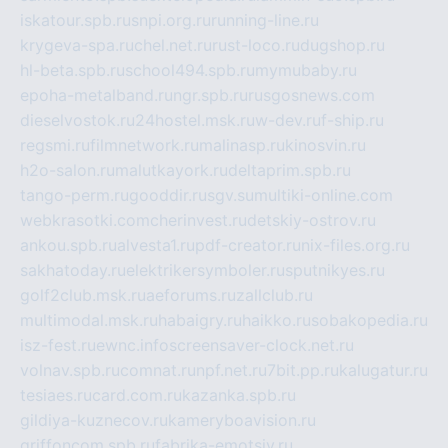
iskatour.spb.ru
snpi.org.ru
running-line.ru
krygeva-spa.ru
chel.net.ru
rust-loco.ru
dugshop.ru
hl-beta.spb.ru
school494.spb.ru
mymubaby.ru
epoha-metalband.ru
ngr.spb.ru
rusgosnews.com
dieselvostok.ru
24hostel.msk.ru
w-dev.ru
f-ship.ru
regsmi.ru
filmnetwork.ru
malinasp.ru
kinosvin.ru
h2o-salon.ru
malutkayork.ru
deltaprim.spb.ru
tango-perm.ru
gooddir.ru
sgv.su
multiki-online.com
webkrasotki.com
cherinvest.ru
detskiy-ostrov.ru
ankou.spb.ru
alvesta1.ru
pdf-creator.ru
nix-files.org.ru
sakhatoday.ru
elektrikersymboler.ru
sputnikyes.ru
golf2club.msk.ru
aeforums.ru
zallclub.ru
multimodal.msk.ru
habaigry.ru
haikko.ru
sobakopedia.ru
isz-fest.ru
ewnc.info
screensaver-clock.net.ru
volnav.spb.ru
comnat.ru
npf.net.ru
7bit.pp.ru
kalugatur.ru
tesiaes.ru
card.com.ru
kazanka.spb.ru
gildiya-kuznecov.ru
kameryboavision.ru
griffoncom.spb.ru
fabrika-emotsiy.ru