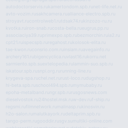
autodoctorservis.ru
kamertondom.spb.ru
net-life.net.ru
avto-vozim.ru
sakhcamera.ru
alliance-electro.spb.ru
stroyavt.ru
controlweb1.ru
tdsak74.ru
kinzozo-ru.ru
kvotka.ru
iron-snab.ru
costa-bella.ru
eugrus.pp.ru
associaciya39.ru
primexpo.spb.ru
bezmorchin.ru
ia2.ru
cpt21.ru
ispecspb.ru
regahost.ru
kolosok-elita.ru
tae-kwon.ru
consrio.com.ru
insiam.ru
avegainfo.ru
archery161.ru
bigencyclica.ru
vlast16.ru
korru.net
sarmiento.spb.su
extelopedia.ru
lammin-suo.spb.ru
iskatour.spb.ru
snpi.org.ru
running-line.ru
krygeva-spa.ru
chel.net.ru
rust-loco.ru
dugshop.ru
hl-beta.spb.ru
school494.spb.ru
mymubaby.ru
epoha-metalband.ru
ngr.spb.ru
rusgosnews.com
dieselvostok.ru
24hostel.msk.ru
w-dev.ru
f-ship.ru
regsmi.ru
filmnetwork.ru
malinasp.ru
kinosvin.ru
h2o-salon.ru
malutkayork.ru
deltaprim.spb.ru
tango-perm.ru
gooddir.ru
sgv.su
multiki-online.com