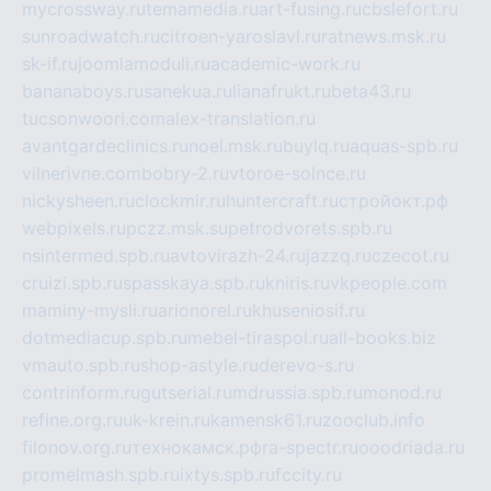
mycrossway.ru
temamedia.ru
art-fusing.ru
cbslefort.ru
sunroadwatch.ru
citroen-yaroslavl.ru
ratnews.msk.ru
sk-if.ru
joomlamoduli.ru
academic-work.ru
bananaboys.ru
sanekua.ru
lianafrukt.ru
beta43.ru
tucsonwoori.com
alex-translation.ru
avantgardeclinics.ru
noel.msk.ru
buylq.ru
aquas-spb.ru
vilnerivne.com
bobry-2.ru
vtoroe-solnce.ru
nickysheen.ru
clockmir.ru
huntercraft.ru
стройокт.рф
webpixels.ru
pczz.msk.su
petrodvorets.spb.ru
nsintermed.spb.ru
avtovirazh-24.ru
jazzq.ru
czecot.ru
cruizi.spb.ru
spasskaya.spb.ru
kniris.ru
vkpeople.com
maminy-mysli.ru
arionorel.ru
khuseniosif.ru
dotmediacup.spb.ru
mebel-tiraspol.ru
all-books.biz
vmauto.spb.ru
shop-astyle.ru
derevo-s.ru
contrinform.ru
gutserial.ru
mdrussia.spb.ru
monod.ru
refine.org.ru
uk-krein.ru
kamensk61.ru
zooclub.info
filonov.org.ru
технокамск.рф
ra-spectr.ru
ooodriada.ru
promelmash.spb.ru
ixtys.spb.ru
fccity.ru