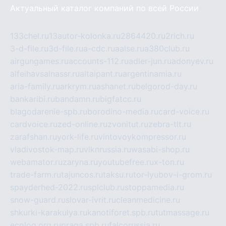
Актуальный каталог компаний по всей России
133chel.ru
13autor-kolonka.ru
2864420.ru
2rich.ru
3-d-file.ru
3d-file.ru
a-cdc.ru
aalse.ru
a380club.ru
airgungames.ru
accounts-112.ru
adler-jun.ru
adonyev.ru
alfeihavsalnassr.ru
altaipant.ru
argentinamia.ru
aria-family.ru
arkrym.ru
ashanet.ru
belgorod-day.ru
bankaribi.ru
bandamn.ru
bigfatcc.ru
blagodarenie-spb.ru
borodino-media.ru
card-voice.ru
cardvoice.ru
zed-online.ru
zvonitut.ru
zebra-tlt.ru
zarafshan.ru
york-life.ru
vintovoykompressor.ru
vladivostok-map.ru
vlknrussia.ru
wasabi-shop.ru
webamator.ru
zaryna.ru
youtubefree.ru
x-ton.ru
trade-farm.ru
tajuncos.ru
taksu.ru
tor-lyubov-i-grom.ru
spayderhed-2022.ru
splclub.ru
stoppamedia.ru
snow-guard.ru
slovar-ivrit.ru
cleanmedicine.ru
shkurki-karakulya.ru
kanotiforet.spb.ru
tutmassage.ru
ecolog.org.ru
praga.spb.ru
falcorussia.ru