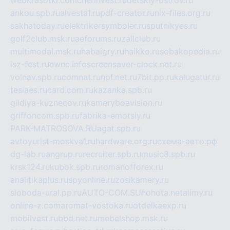
webkrasotki.com
cherinvest.ru
detskiy-ostrov.ru
ankou.spb.ru
alvesta1.ru
pdf-creator.ru
nix-files.org.ru
sakhatoday.ru
elektrikersymboler.ru
sputnikyes.ru
golf2club.msk.ru
aeforums.ru
zallclub.ru
multimodal.msk.ru
habaigry.ru
haikko.ru
sobakopedia.ru
isz-fest.ru
ewnc.info
screensaver-clock.net.ru
volnav.spb.ru
comnat.ru
npf.net.ru
7bit.pp.ru
kalugatur.ru
tesiaes.ru
card.com.ru
kazanka.spb.ru
gildiya-kuznecov.ru
kameryboavision.ru
griffoncom.spb.ru
fabrika-emotsiy.ru
PARK-MATROSOVA.RU
agat.spb.ru
avtoyurist-moskva1.ru
hardware.org.ru
схема-авто.рф
dg-lab.ru
angrup.ru
recruiter.spb.ru
music8.spb.ru
krsk124.ru
kubok.spb.ru
romanofforex.ru
analitikaplus.ru
spyonline.ru
zosikamery.ru
sloboda-ural.pp.ru
AUTO-COM.SU
hohota.net
alimy.ru
online-z.com
aromat-vostoka.ru
otdelkaexp.ru
mobilvest.ru
bbd.net.ru
mebelshop.msk.ru