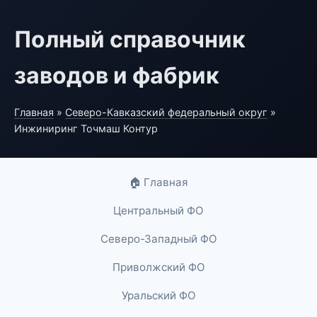
Полный справочник
заводов и фабрик
Главная
»
Северо-Кавказский федеральный округ
»
Инжиниринг Точмаш Контур
🏠 Главная
Центральный ФО
Северо-Западный ФО
Приволжский ФО
Уральский ФО