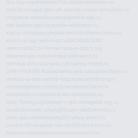
dcv.org.ru
spetsmaster174.ru
ipkameryhiseeu.ru
dum26.ru
ruspol.spb.ru
fr-opendp.ru
kam-solnyshko.ru
cheyenne-arapaho.ru
sevzapmetal.spb.ru
ted-lapidus.spb.ru
parasite-eliminator.ru
sigma-complete.ru
modernworld.ru
dama-moda.ru
eholot-group.ru
sk-nvkz.ru
DRONGOLD.RU
democratia2.ru
i-farmer.ru
mass-sport.org
jablonex.spb.ru
bookmess.ru
linkword.ru
refineua.com.ru
cs-spec.net.ru
altay-mebel.ru
DNK-THEATRE.RU
mechaniks.spb.ru
ipcamtechage.ru
skosta.ru
a-sun.ru
stroy-ldsp.ru
snowlands.org.ru
childrensshoes.ru
mrlizzy.ru
mebelsofiakrd.ru
bulizhenko.ru
rumantick.net.ru
mtszerno.ru
daily-fishing.ru
glushiteli-v-spb.ru
megasat.org.ru
localization.net.ru
flyingfish.pp.ru
ds5teremok.ru
aclib.spb.ru
komissionka30.ru
mag-profit.ru
icentre-74.ru
leasing-nsk.ru
hd39.ru
rcd.com.ru
bioprot.ru
deltaextreme.ru
mirkotlov07.ru