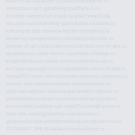
smp-forum.ru
bastion-td.ru
kosmoscreative.ru
avrmotors.ru
art-galadesign.ru
tiffany-c.ru
ecostep-samara.ru
d-p.spb.ru
галактика73.рф
sko.com.ru
davitamebel-spb.ru
fotsis.ru
tesiaes.ru
kokoroyari.spb.ru
blesna-kazan.ru
mossilver.ru
lenderoq.ru
sergeydobrin.ru
tochkazvuka.msk.ru
people-of-art.ru
bezzubova.ru
clubtibet.ru
orior-aks.ru
dynamoauto.ru
szk-favorit.ru
carlines.ru
flatnsk.ru
kingbolenskaner.ru
alex-motor.ru
astroline.net.ru
act1.spb.ru
polyglot.com.ru
gidlipetsk.ru
ooo-driada.ru
detsad125.ru
mir-zdoroviya.ru
bruslanovo.ru
siterem.ru
council.spb.ru
лодкипатриот.рф
kafekolizey.ru
iclub.net.ru
gazon-easy.ru
sugarepilekb.ru
grinox.ru
pylesostineco.ru
msts-ozarenie.ru
kameryjooan.ru
artemovskij.ru
dopler.spb.ru
aid70.ru
metall-perm.ru
ndm.msk.ru
ratingzooshop.ru
apiaccess.ru
globalautotrade.info
bezverhovskoe.ru
drsschool.ru
ZOOSMART.SPB.RU
dalakony.ru
medikijob.ru