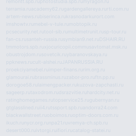
remontt.spb.ru
photostudia.spb.ru
myragon.ru
terramia.ru
academy62.ru
gardengallereya.ru
rti.com.ru
artem-news.ru
biserinca.ru
krasnodarkurort.com
imshowtv.ru
mebel-v-tule.ru
mobtopik.ru
pcsecurity.net.ru
tool-sib.ru
multimetrunit.ru
sp-tour.ru
fan-cs.ru
santeh-russia.ru
symbian9.net.ru
DSHAIR.RU
tmmotors.spb.ru
xjocuricopii.com
musavtomat.msk.ru
obustrojdom.ru
sovetcik.ru
ybaranovskaya.ru
ppknews.ru
cult-alshei.ru
JAPANRUSSIA.RU
proekciyamebel.ru
imper-finans.ru
rim.org.ru
glamourai.ru
brassminus.ru
zabor-pro.ru
ftn.pp.ru
dorogoe58.ru
laimengpacker.ru
kuzova-zapchasti.ru
sageerp.ru
taxodrom.ru
dsrazvitie.ru
hardcity.net.ru
ratinghomegames.ru
topservice25.ru
gubernyan.ru
gtglasslined.ru
ii4.ru
tssport.spb.ru
andorra24.com
blackwallstreet.ru
oboimos.ru
optim-doors.com.ru
ikuch.ru
nycr.org.ru
npa21.ru
vremya-ch.spb.ru
desert000.ru
ivtorgi.ru
ifiori.ru
catalog-statei.ru