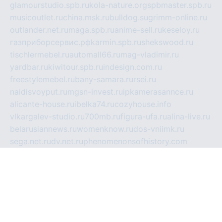
glamourstudio.spb.ru
kola-nature.org
spbmaster.spb.ru
musicoutlet.ru
china.msk.ru
bulldog.su
grimm-online.ru
outlander.net.ru
maga.spb.ru
anime-sell.ru
keseloy.ru
газприборсервис.рф
karmin.spb.ru
shekswood.ru
tischlermebel.ru
automall66.ru
mag-vladimir.ru
yardbar.ru
kiwitour.spb.ru
indesign.com.ru
freestylemebel.ru
bany-samara.ru
rsei.ru
naidisvoyput.ru
mgsn-invest.ru
ipkamerasannce.ru
alicante-house.ru
ibelka74.ru
cozyhouse.info
vlkargalev-studio.ru
700mb.ru
figura-ufa.ru
alina-live.ru
belarusiannews.ru
womenknow.ru
dos-vniimk.ru
sega.net.ru
dv.net.ru
phenomenonsofhistory.com
telesputnik.net.ru
wall.pp.ru
pylesosroidmi.ru
gtc-clan.ru
cligs.ru
bibikazap.ru
popova.org.ru
netwhistler.spb.ru
bellvil.ru
bonzon.ru
iss-vladik.ru
defiparis.net.ru
las-gryzas.ru
amku.ru
electednews.spb.ru
feather.org.ru
spar72.ru
tankiigri.ru
dominus.com.ru
ibtree.ru
sanykool.pp.ru
unixlib.org.ru