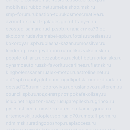
mobilvest.ru
bbd.net.ru
mebelshop.msk.ru
smp-forum.ru
bastion-td.ru
kosmoscreative.ru
avrmotors.ru
art-galadesign.ru
tiffany-c.ru
ecostep-samara.ru
d-p.spb.ru
галактика73.рф
sko.com.ru
davitamebel-spb.ru
fotsis.ru
tesiaes.ru
kokoroyari.spb.ru
blesna-kazan.ru
mossilver.ru
lenderoq.ru
sergeydobrin.ru
tochkazvuka.msk.ru
people-of-art.ru
bezzubova.ru
clubtibet.ru
orior-aks.ru
dynamoauto.ru
szk-favorit.ru
carlines.ru
flatnsk.ru
kingbolenskaner.ru
alex-motor.ru
astroline.net.ru
act1.spb.ru
polyglot.com.ru
gidlipetsk.ru
ooo-driada.ru
detsad125.ru
mir-zdoroviya.ru
bruslanovo.ru
siterem.ru
council.spb.ru
лодкипатриот.рф
kafekolizey.ru
iclub.net.ru
gazon-easy.ru
sugarepilekb.ru
grinox.ru
pylesostineco.ru
msts-ozarenie.ru
kameryjooan.ru
artemovskij.ru
dopler.spb.ru
aid70.ru
metall-perm.ru
ndm.msk.ru
ratingzooshop.ru
apiaccess.ru