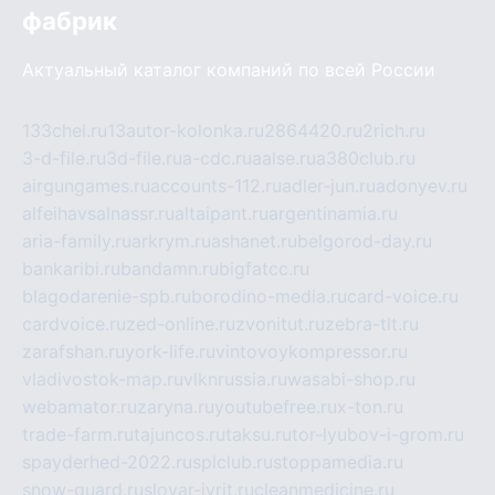
фабрик
Актуальный каталог компаний по всей России
133chel.ru
13autor-kolonka.ru
2864420.ru
2rich.ru
3-d-file.ru
3d-file.ru
a-cdc.ru
aalse.ru
a380club.ru
airgungames.ru
accounts-112.ru
adler-jun.ru
adonyev.ru
alfeihavsalnassr.ru
altaipant.ru
argentinamia.ru
aria-family.ru
arkrym.ru
ashanet.ru
belgorod-day.ru
bankaribi.ru
bandamn.ru
bigfatcc.ru
blagodarenie-spb.ru
borodino-media.ru
card-voice.ru
cardvoice.ru
zed-online.ru
zvonitut.ru
zebra-tlt.ru
zarafshan.ru
york-life.ru
vintovoykompressor.ru
vladivostok-map.ru
vlknrussia.ru
wasabi-shop.ru
webamator.ru
zaryna.ru
youtubefree.ru
x-ton.ru
trade-farm.ru
tajuncos.ru
taksu.ru
tor-lyubov-i-grom.ru
spayderhed-2022.ru
splclub.ru
stoppamedia.ru
snow-guard.ru
slovar-ivrit.ru
cleanmedicine.ru