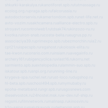
shkurki-karakulya.ru
kanotiforet.spb.ru
tutmassage.ru
ecolog.org.ru
praga.spb.ru
falcorussia.ru
autodoctorservis.ru
kamertondom.spb.ru
net-life.net.ru
avto-vozim.ru
sakhcamera.ru
alliance-electro.spb.ru
stroyavt.ru
controlweb1.ru
tdsak74.ru
kinzozo-ru.ru
kvotka.ru
iron-snab.ru
costa-bella.ru
eugrus.pp.ru
associaciya39.ru
primexpo.spb.ru
bezmorchin.ru
ia2.ru
cpt21.ru
ispecspb.ru
regahost.ru
kolosok-elita.ru
tae-kwon.ru
consrio.com.ru
insiam.ru
avegainfo.ru
archery161.ru
bigencyclica.ru
vlast16.ru
korru.net
sarmiento.spb.su
extelopedia.ru
lammin-suo.spb.ru
iskatour.spb.ru
snpi.org.ru
running-line.ru
krygeva-spa.ru
chel.net.ru
rust-loco.ru
dugshop.ru
hl-beta.spb.ru
school494.spb.ru
mymubaby.ru
epoha-metalband.ru
ngr.spb.ru
rusgosnews.com
dieselvostok.ru
24hostel.msk.ru
w-dev.ru
f-ship.ru
regsmi.ru
filmnetwork.ru
malinasp.ru
kinosvin.ru
h2o-salon.ru
malutkayork.ru
deltaprim.spb.ru