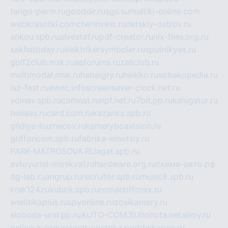
tango-perm.ru
gooddir.ru
sgv.su
multiki-online.com
webkrasotki.com
cherinvest.ru
detskiy-ostrov.ru
ankou.spb.ru
alvesta1.ru
pdf-creator.ru
nix-files.org.ru
sakhatoday.ru
elektrikersymboler.ru
sputnikyes.ru
golf2club.msk.ru
aeforums.ru
zallclub.ru
multimodal.msk.ru
habaigry.ru
haikko.ru
sobakopedia.ru
isz-fest.ru
ewnc.info
screensaver-clock.net.ru
volnav.spb.ru
comnat.ru
npf.net.ru
7bit.pp.ru
kalugatur.ru
tesiaes.ru
card.com.ru
kazanka.spb.ru
gildiya-kuznecov.ru
kameryboavision.ru
griffoncom.spb.ru
fabrika-emotsiy.ru
PARK-MATROSOVA.RU
agat.spb.ru
avtoyurist-moskva1.ru
hardware.org.ru
схема-авто.рф
dg-lab.ru
angrup.ru
recruiter.spb.ru
music8.spb.ru
krsk124.ru
kubok.spb.ru
romanofforex.ru
analitikaplus.ru
spyonline.ru
zosikamery.ru
sloboda-ural.pp.ru
AUTO-COM.SU
hohota.net
alimy.ru
online-z.com
aromat-vostoka.ru
otdelkaexp.ru