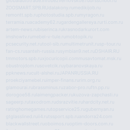
globalautotrade.info
bezverhovskoe.ru
drsschool.ru
ZOOSMART.SPB.RU
dalakony.ru
medikijob.ru
remontt.spb.ru
photostudia.spb.ru
myragon.ru
terramia.ru
academy62.ru
gardengallereya.ru
rti.com.ru
artem-news.ru
biserinca.ru
krasnodarkurort.com
imshowtv.ru
mebel-v-tule.ru
mobtopik.ru
pcsecurity.net.ru
tool-sib.ru
multimetrunit.ru
sp-tour.ru
fan-cs.ru
santeh-russia.ru
symbian9.net.ru
DSHAIR.RU
tmmotors.spb.ru
xjocuricopii.com
musavtomat.msk.ru
obustrojdom.ru
sovetcik.ru
ybaranovskaya.ru
ppknews.ru
cult-alshei.ru
JAPANRUSSIA.RU
proekciyamebel.ru
imper-finans.ru
rim.org.ru
glamourai.ru
brassminus.ru
zabor-pro.ru
ftn.pp.ru
dorogoe58.ru
laimengpacker.ru
kuzova-zapchasti.ru
sageerp.ru
taxodrom.ru
dsrazvitie.ru
hardcity.net.ru
ratinghomegames.ru
topservice25.ru
gubernyan.ru
gtglasslined.ru
ii4.ru
tssport.spb.ru
andorra24.com
blackwallstreet.ru
oboimos.ru
optim-doors.com.ru