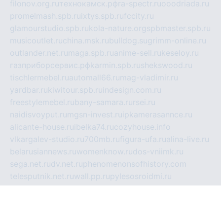
filonov.org.ru
технокамск.рф
ra-spectr.ru
ooodriada.ru
promelmash.spb.ru
ixtys.spb.ru
fccity.ru
glamourstudio.spb.ru
kola-nature.org
spbmaster.spb.ru
musicoutlet.ru
china.msk.ru
bulldog.su
grimm-online.ru
outlander.net.ru
maga.spb.ru
anime-sell.ru
keseloy.ru
газприборсервис.рф
karmin.spb.ru
shekswood.ru
tischlermebel.ru
automall66.ru
mag-vladimir.ru
yardbar.ru
kiwitour.spb.ru
indesign.com.ru
freestylemebel.ru
bany-samara.ru
rsei.ru
naidisvoyput.ru
mgsn-invest.ru
ipkamerasannce.ru
alicante-house.ru
ibelka74.ru
cozyhouse.info
vlkargalev-studio.ru
700mb.ru
figura-ufa.ru
alina-live.ru
belarusiannews.ru
womenknow.ru
dos-vniimk.ru
sega.net.ru
dv.net.ru
phenomenonsofhistory.com
telesputnik.net.ru
wall.pp.ru
pylesosroidmi.ru
gtc-clan.ru
cligs.ru
bibikazap.ru
popova.org.ru
netwhistler.spb.ru
bellvil.ru
bonzon.ru
iss-vladik.ru
defiparis.net.ru
las-gryzas.ru
amku.ru