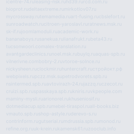
icentre-74.ru
leasing-nsk.ru
hd39.ru
rcd.com.ru
bioprot.ru
deltaextreme.ru
mirkotlov07.ru
mycrossway.ru
temamedia.ru
art-fusing.ru
cbslefort.ru
sunroadwatch.ru
citroen-yaroslavl.ru
ratnews.msk.ru
sk-if.ru
joomlamoduli.ru
academic-work.ru
bananaboys.ru
sanekua.ru
lianafrukt.ru
beta43.ru
tucsonwoori.com
alex-translation.ru
avantgardeclinics.ru
noel.msk.ru
buylq.ru
aquas-spb.ru
vilnerivne.com
bobry-2.ru
vtoroe-solnce.ru
nickysheen.ru
clockmir.ru
huntercraft.ru
стройокт.рф
webpixels.ru
pczz.msk.su
petrodvorets.spb.ru
nsintermed.spb.ru
avtovirazh-24.ru
jazzq.ru
czecot.ru
cruizi.spb.ru
spasskaya.spb.ru
kniris.ru
vkpeople.com
maminy-mysli.ru
arionorel.ru
khuseniosif.ru
dotmediacup.spb.ru
mebel-tiraspol.ru
all-books.biz
vmauto.spb.ru
shop-astyle.ru
derevo-s.ru
contrinform.ru
gutserial.ru
mdrussia.spb.ru
monod.ru
refine.org.ru
uk-krein.ru
kamensk61.ru
zooclub.info