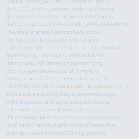
ikuch.ru
nycr.org.ru
npa21.ru
vremya-ch.spb.ru
desert000.ru
ivtorgi.ru
ifiori.ru
catalog-statei.ru
dcv.org.ru
spetsmaster174.ru
ipkameryhiseeu.ru
dum26.ru
ruspol.spb.ru
fr-opendp.ru
kam-solnyshko.ru
cheyenne-arapaho.ru
sevzapmetal.spb.ru
ted-lapidus.spb.ru
parasite-eliminator.ru
sigma-complete.ru
modernworld.ru
dama-moda.ru
eholot-group.ru
sk-nvkz.ru
DRONGOLD.RU
democratia2.ru
i-farmer.ru
mass-sport.org
jablonex.spb.ru
bookmess.ru
linkword.ru
refineua.com.ru
cs-spec.net.ru
altay-mebel.ru
DNK-THEATRE.RU
mechaniks.spb.ru
ipcamtechage.ru
skosta.ru
a-sun.ru
stroy-ldsp.ru
snowlands.org.ru
childrensshoes.ru
mrlizzy.ru
mebelsofiakrd.ru
bulizhenko.ru
rumantick.net.ru
mtszerno.ru
daily-fishing.ru
glushiteli-v-spb.ru
megasat.org.ru
localization.net.ru
flyingfish.pp.ru
ds5teremok.ru
aclib.spb.ru
komissionka30.ru
mag-profit.ru