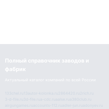
Полный справочник заводов и
фабрик
Актуальный каталог компаний по всей России
133chel.ru
13autor-kolonka.ru
2864420.ru
2rich.ru
3-d-file.ru
3d-file.ru
a-cdc.ru
aalse.ru
a380club.ru
airgungames.ru
accounts-112.ru
adler-jun.ru
adonyev.ru