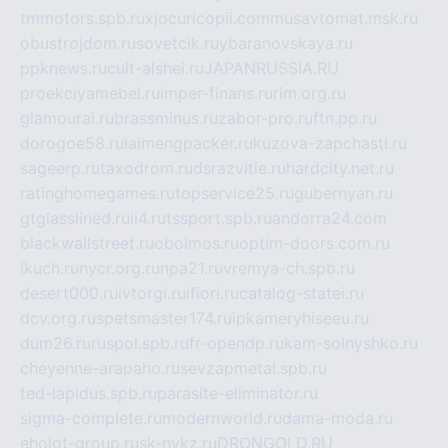
tmmotors.spb.ru
xjocuricopii.com
musavtomat.msk.ru
obustrojdom.ru
sovetcik.ru
ybaranovskaya.ru
ppknews.ru
cult-alshei.ru
JAPANRUSSIA.RU
proekciyamebel.ru
imper-finans.ru
rim.org.ru
glamourai.ru
brassminus.ru
zabor-pro.ru
ftn.pp.ru
dorogoe58.ru
laimengpacker.ru
kuzova-zapchasti.ru
sageerp.ru
taxodrom.ru
dsrazvitie.ru
hardcity.net.ru
ratinghomegames.ru
topservice25.ru
gubernyan.ru
gtglasslined.ru
ii4.ru
tssport.spb.ru
andorra24.com
blackwallstreet.ru
oboimos.ru
optim-doors.com.ru
ikuch.ru
nycr.org.ru
npa21.ru
vremya-ch.spb.ru
desert000.ru
ivtorgi.ru
ifiori.ru
catalog-statei.ru
dcv.org.ru
spetsmaster174.ru
ipkameryhiseeu.ru
dum26.ru
ruspol.spb.ru
fr-opendp.ru
kam-solnyshko.ru
cheyenne-arapaho.ru
sevzapmetal.spb.ru
ted-lapidus.spb.ru
parasite-eliminator.ru
sigma-complete.ru
modernworld.ru
dama-moda.ru
eholot-group.ru
sk-nvkz.ru
DRONGOLD.RU