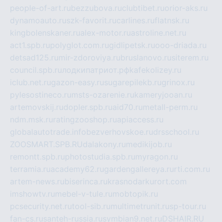
people-of-art.ru
bezzubova.ru
clubtibet.ru
orior-aks.ru
dynamoauto.ru
szk-favorit.ru
carlines.ru
flatnsk.ru
kingbolenskaner.ru
alex-motor.ru
astroline.net.ru
act1.spb.ru
polyglot.com.ru
gidlipetsk.ru
ooo-driada.ru
detsad125.ru
mir-zdoroviya.ru
bruslanovo.ru
siterem.ru
council.spb.ru
лодкипатриот.рф
kafekolizey.ru
iclub.net.ru
gazon-easy.ru
sugarepilekb.ru
grinox.ru
pylesostineco.ru
msts-ozarenie.ru
kameryjooan.ru
artemovskij.ru
dopler.spb.ru
aid70.ru
metall-perm.ru
ndm.msk.ru
ratingzooshop.ru
apiaccess.ru
globalautotrade.info
bezverhovskoe.ru
drsschool.ru
ZOOSMART.SPB.RU
dalakony.ru
medikijob.ru
remontt.spb.ru
photostudia.spb.ru
myragon.ru
terramia.ru
academy62.ru
gardengallereya.ru
rti.com.ru
artem-news.ru
biserinca.ru
krasnodarkurort.com
imshowtv.ru
mebel-v-tule.ru
mobtopik.ru
pcsecurity.net.ru
tool-sib.ru
multimetrunit.ru
sp-tour.ru
fan-cs.ru
santeh-russia.ru
symbian9.net.ru
DSHAIR.RU