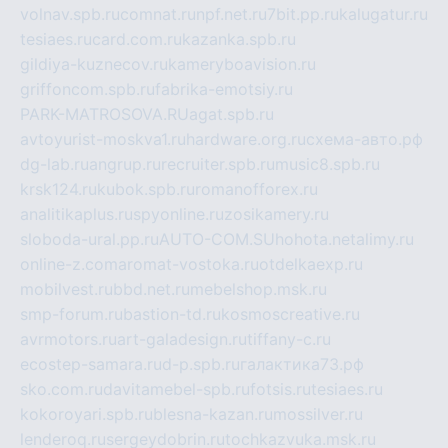
volnav.spb.ru
comnat.ru
npf.net.ru
7bit.pp.ru
kalugatur.ru
tesiaes.ru
card.com.ru
kazanka.spb.ru
gildiya-kuznecov.ru
kameryboavision.ru
griffoncom.spb.ru
fabrika-emotsiy.ru
PARK-MATROSOVA.RU
agat.spb.ru
avtoyurist-moskva1.ru
hardware.org.ru
схема-авто.рф
dg-lab.ru
angrup.ru
recruiter.spb.ru
music8.spb.ru
krsk124.ru
kubok.spb.ru
romanofforex.ru
analitikaplus.ru
spyonline.ru
zosikamery.ru
sloboda-ural.pp.ru
AUTO-COM.SU
hohota.net
alimy.ru
online-z.com
aromat-vostoka.ru
otdelkaexp.ru
mobilvest.ru
bbd.net.ru
mebelshop.msk.ru
smp-forum.ru
bastion-td.ru
kosmoscreative.ru
avrmotors.ru
art-galadesign.ru
tiffany-c.ru
ecostep-samara.ru
d-p.spb.ru
галактика73.рф
sko.com.ru
davitamebel-spb.ru
fotsis.ru
tesiaes.ru
kokoroyari.spb.ru
blesna-kazan.ru
mossilver.ru
lenderoq.ru
sergeydobrin.ru
tochkazvuka.msk.ru