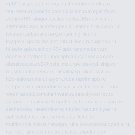
cpt21.ru
ispecspb.ru
regahost.ru
kolosok-elita.ru
tae-kwon.ru
consrio.com.ru
insiam.ru
avegainfo.ru
archery161.ru
bigencyclica.ru
vlast16.ru
korru.net
sarmiento.spb.su
extelopedia.ru
lammin-suo.spb.ru
iskatour.spb.ru
snpi.org.ru
running-line.ru
krygeva-spa.ru
chel.net.ru
rust-loco.ru
dugshop.ru
hl-beta.spb.ru
school494.spb.ru
mymubaby.ru
epoha-metalband.ru
ngr.spb.ru
rusgosnews.com
dieselvostok.ru
24hostel.msk.ru
w-dev.ru
f-ship.ru
regsmi.ru
filmnetwork.ru
malinasp.ru
kinosvin.ru
h2o-salon.ru
malutkayork.ru
deltaprim.spb.ru
tango-perm.ru
gooddir.ru
sgv.su
multiki-online.com
webkrasotki.com
cherinvest.ru
detskiy-ostrov.ru
ankou.spb.ru
alvesta1.ru
pdf-creator.ru
nix-files.org.ru
sakhatoday.ru
elektrikersymboler.ru
sputnikyes.ru
golf2club.msk.ru
aeforums.ru
zallclub.ru
multimodal.msk.ru
habaigry.ru
haikko.ru
sobakopedia.ru
isz-fest.ru
ewnc.info
screensaver-clock.net.ru