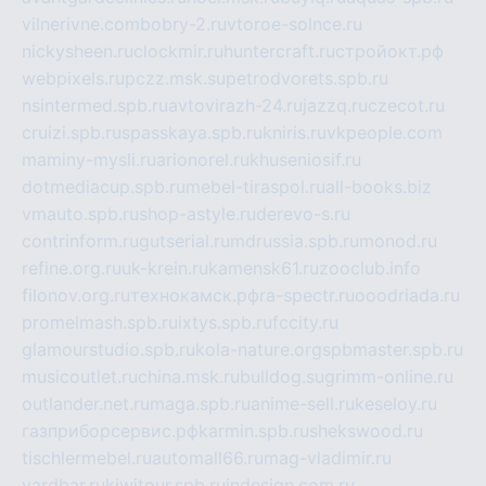
vilnerivne.com
bobry-2.ru
vtoroe-solnce.ru
nickysheen.ru
clockmir.ru
huntercraft.ru
стройокт.рф
webpixels.ru
pczz.msk.su
petrodvorets.spb.ru
nsintermed.spb.ru
avtovirazh-24.ru
jazzq.ru
czecot.ru
cruizi.spb.ru
spasskaya.spb.ru
kniris.ru
vkpeople.com
maminy-mysli.ru
arionorel.ru
khuseniosif.ru
dotmediacup.spb.ru
mebel-tiraspol.ru
all-books.biz
vmauto.spb.ru
shop-astyle.ru
derevo-s.ru
contrinform.ru
gutserial.ru
mdrussia.spb.ru
monod.ru
refine.org.ru
uk-krein.ru
kamensk61.ru
zooclub.info
filonov.org.ru
технокамск.рф
ra-spectr.ru
ooodriada.ru
promelmash.spb.ru
ixtys.spb.ru
fccity.ru
glamourstudio.spb.ru
kola-nature.org
spbmaster.spb.ru
musicoutlet.ru
china.msk.ru
bulldog.su
grimm-online.ru
outlander.net.ru
maga.spb.ru
anime-sell.ru
keseloy.ru
газприборсервис.рф
karmin.spb.ru
shekswood.ru
tischlermebel.ru
automall66.ru
mag-vladimir.ru
yardbar.ru
kiwitour.spb.ru
indesign.com.ru