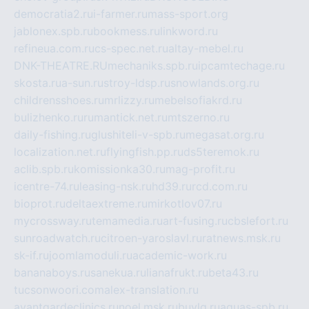
democratia2.ru
i-farmer.ru
mass-sport.org
jablonex.spb.ru
bookmess.ru
linkword.ru
refineua.com.ru
cs-spec.net.ru
altay-mebel.ru
DNK-THEATRE.RU
mechaniks.spb.ru
ipcamtechage.ru
skosta.ru
a-sun.ru
stroy-ldsp.ru
snowlands.org.ru
childrensshoes.ru
mrlizzy.ru
mebelsofiakrd.ru
bulizhenko.ru
rumantick.net.ru
mtszerno.ru
daily-fishing.ru
glushiteli-v-spb.ru
megasat.org.ru
localization.net.ru
flyingfish.pp.ru
ds5teremok.ru
aclib.spb.ru
komissionka30.ru
mag-profit.ru
icentre-74.ru
leasing-nsk.ru
hd39.ru
rcd.com.ru
bioprot.ru
deltaextreme.ru
mirkotlov07.ru
mycrossway.ru
temamedia.ru
art-fusing.ru
cbslefort.ru
sunroadwatch.ru
citroen-yaroslavl.ru
ratnews.msk.ru
sk-if.ru
joomlamoduli.ru
academic-work.ru
bananaboys.ru
sanekua.ru
lianafrukt.ru
beta43.ru
tucsonwoori.com
alex-translation.ru
avantgardeclinics.ru
noel.msk.ru
buylq.ru
aquas-spb.ru