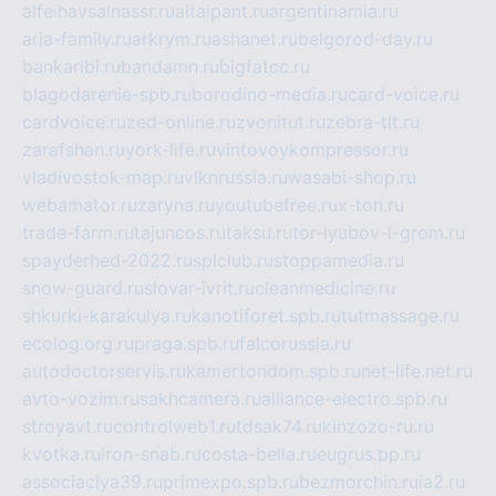
alfeihavsalnassr.ru
altaipant.ru
argentinamia.ru
aria-family.ru
arkrym.ru
ashanet.ru
belgorod-day.ru
bankaribi.ru
bandamn.ru
bigfatcc.ru
blagodarenie-spb.ru
borodino-media.ru
card-voice.ru
cardvoice.ru
zed-online.ru
zvonitut.ru
zebra-tlt.ru
zarafshan.ru
york-life.ru
vintovoykompressor.ru
vladivostok-map.ru
vlknrussia.ru
wasabi-shop.ru
webamator.ru
zaryna.ru
youtubefree.ru
x-ton.ru
trade-farm.ru
tajuncos.ru
taksu.ru
tor-lyubov-i-grom.ru
spayderhed-2022.ru
splclub.ru
stoppamedia.ru
snow-guard.ru
slovar-ivrit.ru
cleanmedicine.ru
shkurki-karakulya.ru
kanotiforet.spb.ru
tutmassage.ru
ecolog.org.ru
praga.spb.ru
falcorussia.ru
autodoctorservis.ru
kamertondom.spb.ru
net-life.net.ru
avto-vozim.ru
sakhcamera.ru
alliance-electro.spb.ru
stroyavt.ru
controlweb1.ru
tdsak74.ru
kinzozo-ru.ru
kvotka.ru
iron-snab.ru
costa-bella.ru
eugrus.pp.ru
associaciya39.ru
primexpo.spb.ru
bezmorchin.ru
ia2.ru