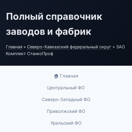
Полный справочник
заводов и фабрик
Главная
»
Северо-Кавказский федеральный округ
» ЗАО
Комплект СтанкоПроф
🏠 Главная
Центральный ФО
Северо-Западный ФО
Приволжский ФО
Уральский ФО