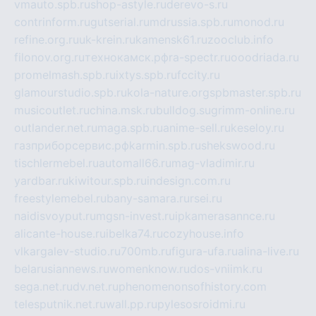
vmauto.spb.ru
shop-astyle.ru
derevo-s.ru
contrinform.ru
gutserial.ru
mdrussia.spb.ru
monod.ru
refine.org.ru
uk-krein.ru
kamensk61.ru
zooclub.info
filonov.org.ru
технокамск.рф
ra-spectr.ru
ooodriada.ru
promelmash.spb.ru
ixtys.spb.ru
fccity.ru
glamourstudio.spb.ru
kola-nature.org
spbmaster.spb.ru
musicoutlet.ru
china.msk.ru
bulldog.su
grimm-online.ru
outlander.net.ru
maga.spb.ru
anime-sell.ru
keseloy.ru
газприборсервис.рф
karmin.spb.ru
shekswood.ru
tischlermebel.ru
automall66.ru
mag-vladimir.ru
yardbar.ru
kiwitour.spb.ru
indesign.com.ru
freestylemebel.ru
bany-samara.ru
rsei.ru
naidisvoyput.ru
mgsn-invest.ru
ipkamerasannce.ru
alicante-house.ru
ibelka74.ru
cozyhouse.info
vlkargalev-studio.ru
700mb.ru
figura-ufa.ru
alina-live.ru
belarusiannews.ru
womenknow.ru
dos-vniimk.ru
sega.net.ru
dv.net.ru
phenomenonsofhistory.com
telesputnik.net.ru
wall.pp.ru
pylesosroidmi.ru