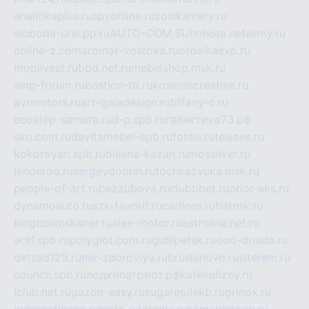
analitikaplus.ru
spyonline.ru
zosikamery.ru
sloboda-ural.pp.ru
AUTO-COM.SU
hohota.net
alimy.ru
online-z.com
aromat-vostoka.ru
otdelkaexp.ru
mobilvest.ru
bbd.net.ru
mebelshop.msk.ru
smp-forum.ru
bastion-td.ru
kosmoscreative.ru
avrmotors.ru
art-galadesign.ru
tiffany-c.ru
ecostep-samara.ru
d-p.spb.ru
галактика73.рф
sko.com.ru
davitamebel-spb.ru
fotsis.ru
tesiaes.ru
kokoroyari.spb.ru
blesna-kazan.ru
mossilver.ru
lenderoq.ru
sergeydobrin.ru
tochkazvuka.msk.ru
people-of-art.ru
bezzubova.ru
clubtibet.ru
orior-aks.ru
dynamoauto.ru
szk-favorit.ru
carlines.ru
flatnsk.ru
kingbolenskaner.ru
alex-motor.ru
astroline.net.ru
act1.spb.ru
polyglot.com.ru
gidlipetsk.ru
ooo-driada.ru
detsad125.ru
mir-zdoroviya.ru
bruslanovo.ru
siterem.ru
council.spb.ru
лодкипатриот.рф
kafekolizey.ru
iclub.net.ru
gazon-easy.ru
sugarepilekb.ru
grinox.ru
pylesostineco.ru
msts-ozarenie.ru
kameryjooan.ru