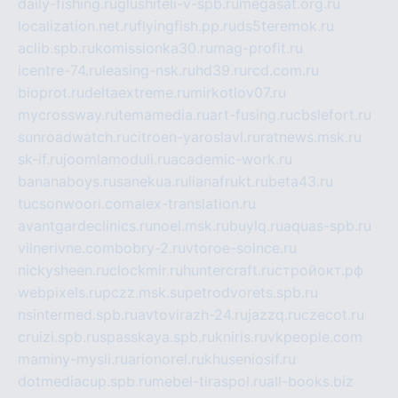
daily-fishing.ru
glushiteli-v-spb.ru
megasat.org.ru
localization.net.ru
flyingfish.pp.ru
ds5teremok.ru
aclib.spb.ru
komissionka30.ru
mag-profit.ru
icentre-74.ru
leasing-nsk.ru
hd39.ru
rcd.com.ru
bioprot.ru
deltaextreme.ru
mirkotlov07.ru
mycrossway.ru
temamedia.ru
art-fusing.ru
cbslefort.ru
sunroadwatch.ru
citroen-yaroslavl.ru
ratnews.msk.ru
sk-if.ru
joomlamoduli.ru
academic-work.ru
bananaboys.ru
sanekua.ru
lianafrukt.ru
beta43.ru
tucsonwoori.com
alex-translation.ru
avantgardeclinics.ru
noel.msk.ru
buylq.ru
aquas-spb.ru
vilnerivne.com
bobry-2.ru
vtoroe-solnce.ru
nickysheen.ru
clockmir.ru
huntercraft.ru
стройокт.рф
webpixels.ru
pczz.msk.su
petrodvorets.spb.ru
nsintermed.spb.ru
avtovirazh-24.ru
jazzq.ru
czecot.ru
cruizi.spb.ru
spasskaya.spb.ru
kniris.ru
vkpeople.com
maminy-mysli.ru
arionorel.ru
khuseniosif.ru
dotmediacup.spb.ru
mebel-tiraspol.ru
all-books.biz