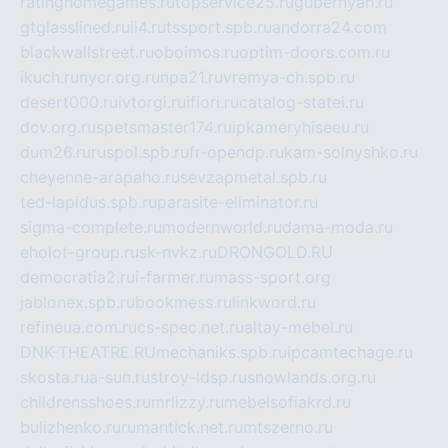
ratinghomegames.ru
topservice25.ru
gubernyan.ru
gtglasslined.ru
ii4.ru
tssport.spb.ru
andorra24.com
blackwallstreet.ru
oboimos.ru
optim-doors.com.ru
ikuch.ru
nycr.org.ru
npa21.ru
vremya-ch.spb.ru
desert000.ru
ivtorgi.ru
ifiori.ru
catalog-statei.ru
dcv.org.ru
spetsmaster174.ru
ipkameryhiseeu.ru
dum26.ru
ruspol.spb.ru
fr-opendp.ru
kam-solnyshko.ru
cheyenne-arapaho.ru
sevzapmetal.spb.ru
ted-lapidus.spb.ru
parasite-eliminator.ru
sigma-complete.ru
modernworld.ru
dama-moda.ru
eholot-group.ru
sk-nvkz.ru
DRONGOLD.RU
democratia2.ru
i-farmer.ru
mass-sport.org
jablonex.spb.ru
bookmess.ru
linkword.ru
refineua.com.ru
cs-spec.net.ru
altay-mebel.ru
DNK-THEATRE.RU
mechaniks.spb.ru
ipcamtechage.ru
skosta.ru
a-sun.ru
stroy-ldsp.ru
snowlands.org.ru
childrensshoes.ru
mrlizzy.ru
mebelsofiakrd.ru
bulizhenko.ru
rumantick.net.ru
mtszerno.ru