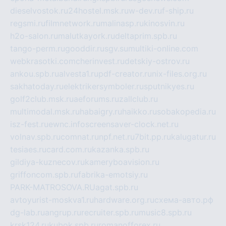
dieselvostok.ru
24hostel.msk.ru
w-dev.ru
f-ship.ru
regsmi.ru
filmnetwork.ru
malinasp.ru
kinosvin.ru
h2o-salon.ru
malutkayork.ru
deltaprim.spb.ru
tango-perm.ru
gooddir.ru
sgv.su
multiki-online.com
webkrasotki.com
cherinvest.ru
detskiy-ostrov.ru
ankou.spb.ru
alvesta1.ru
pdf-creator.ru
nix-files.org.ru
sakhatoday.ru
elektrikersymboler.ru
sputnikyes.ru
golf2club.msk.ru
aeforums.ru
zallclub.ru
multimodal.msk.ru
habaigry.ru
haikko.ru
sobakopedia.ru
isz-fest.ru
ewnc.info
screensaver-clock.net.ru
volnav.spb.ru
comnat.ru
npf.net.ru
7bit.pp.ru
kalugatur.ru
tesiaes.ru
card.com.ru
kazanka.spb.ru
gildiya-kuznecov.ru
kameryboavision.ru
griffoncom.spb.ru
fabrika-emotsiy.ru
PARK-MATROSOVA.RU
agat.spb.ru
avtoyurist-moskva1.ru
hardware.org.ru
схема-авто.рф
dg-lab.ru
angrup.ru
recruiter.spb.ru
music8.spb.ru
krsk124.ru
kubok.spb.ru
romanofforex.ru