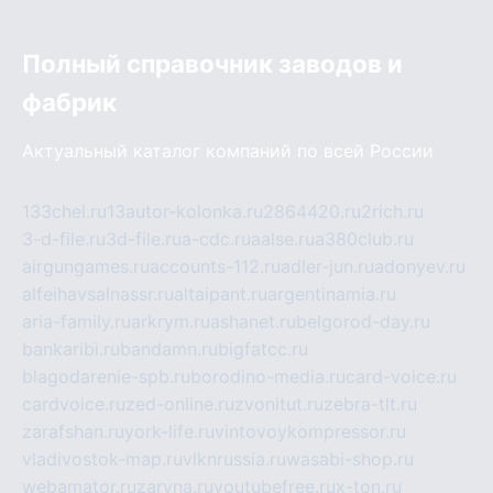
Полный справочник заводов и
фабрик
Актуальный каталог компаний по всей России
133chel.ru
13autor-kolonka.ru
2864420.ru
2rich.ru
3-d-file.ru
3d-file.ru
a-cdc.ru
aalse.ru
a380club.ru
airgungames.ru
accounts-112.ru
adler-jun.ru
adonyev.ru
alfeihavsalnassr.ru
altaipant.ru
argentinamia.ru
aria-family.ru
arkrym.ru
ashanet.ru
belgorod-day.ru
bankaribi.ru
bandamn.ru
bigfatcc.ru
blagodarenie-spb.ru
borodino-media.ru
card-voice.ru
cardvoice.ru
zed-online.ru
zvonitut.ru
zebra-tlt.ru
zarafshan.ru
york-life.ru
vintovoykompressor.ru
vladivostok-map.ru
vlknrussia.ru
wasabi-shop.ru
webamator.ru
zaryna.ru
youtubefree.ru
x-ton.ru