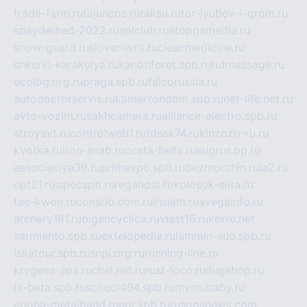
trade-farm.ru
tajuncos.ru
taksu.ru
tor-lyubov-i-grom.ru
spayderhed-2022.ru
splclub.ru
stoppamedia.ru
snow-guard.ru
slovar-ivrit.ru
cleanmedicine.ru
shkurki-karakulya.ru
kanotiforet.spb.ru
tutmassage.ru
ecolog.org.ru
praga.spb.ru
falcorussia.ru
autodoctorservis.ru
kamertondom.spb.ru
net-life.net.ru
avto-vozim.ru
sakhcamera.ru
alliance-electro.spb.ru
stroyavt.ru
controlweb1.ru
tdsak74.ru
kinzozo-ru.ru
kvotka.ru
iron-snab.ru
costa-bella.ru
eugrus.pp.ru
associaciya39.ru
primexpo.spb.ru
bezmorchin.ru
ia2.ru
cpt21.ru
ispecspb.ru
regahost.ru
kolosok-elita.ru
tae-kwon.ru
consrio.com.ru
insiam.ru
avegainfo.ru
archery161.ru
bigencyclica.ru
vlast16.ru
korru.net
sarmiento.spb.su
extelopedia.ru
lammin-suo.spb.ru
iskatour.spb.ru
snpi.org.ru
running-line.ru
krygeva-spa.ru
chel.net.ru
rust-loco.ru
dugshop.ru
hl-beta.spb.ru
school494.spb.ru
mymubaby.ru
epoha-metalband.ru
ngr.spb.ru
rusgosnews.com