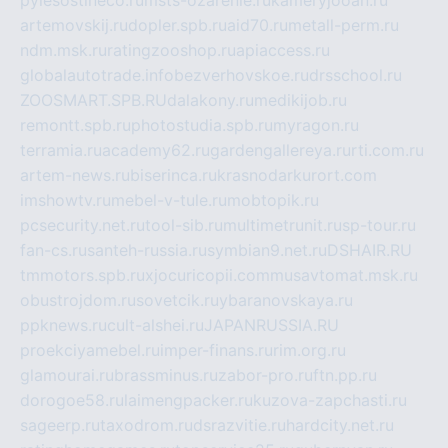
artemovskij.ru
dopler.spb.ru
aid70.ru
metall-perm.ru
ndm.msk.ru
ratingzooshop.ru
apiaccess.ru
globalautotrade.info
bezverhovskoe.ru
drsschool.ru
ZOOSMART.SPB.RU
dalakony.ru
medikijob.ru
remontt.spb.ru
photostudia.spb.ru
myragon.ru
terramia.ru
academy62.ru
gardengallereya.ru
rti.com.ru
artem-news.ru
biserinca.ru
krasnodarkurort.com
imshowtv.ru
mebel-v-tule.ru
mobtopik.ru
pcsecurity.net.ru
tool-sib.ru
multimetrunit.ru
sp-tour.ru
fan-cs.ru
santeh-russia.ru
symbian9.net.ru
DSHAIR.RU
tmmotors.spb.ru
xjocuricopii.com
musavtomat.msk.ru
obustrojdom.ru
sovetcik.ru
ybaranovskaya.ru
ppknews.ru
cult-alshei.ru
JAPANRUSSIA.RU
proekciyamebel.ru
imper-finans.ru
rim.org.ru
glamourai.ru
brassminus.ru
zabor-pro.ru
ftn.pp.ru
dorogoe58.ru
laimengpacker.ru
kuzova-zapchasti.ru
sageerp.ru
taxodrom.ru
dsrazvitie.ru
hardcity.net.ru