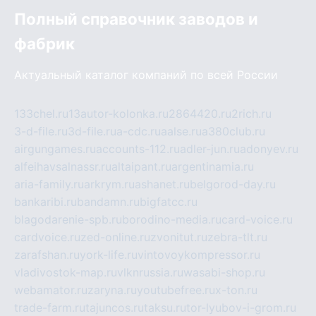
Полный справочник заводов и
фабрик
Актуальный каталог компаний по всей России
133chel.ru
13autor-kolonka.ru
2864420.ru
2rich.ru
3-d-file.ru
3d-file.ru
a-cdc.ru
aalse.ru
a380club.ru
airgungames.ru
accounts-112.ru
adler-jun.ru
adonyev.ru
alfeihavsalnassr.ru
altaipant.ru
argentinamia.ru
aria-family.ru
arkrym.ru
ashanet.ru
belgorod-day.ru
bankaribi.ru
bandamn.ru
bigfatcc.ru
blagodarenie-spb.ru
borodino-media.ru
card-voice.ru
cardvoice.ru
zed-online.ru
zvonitut.ru
zebra-tlt.ru
zarafshan.ru
york-life.ru
vintovoykompressor.ru
vladivostok-map.ru
vlknrussia.ru
wasabi-shop.ru
webamator.ru
zaryna.ru
youtubefree.ru
x-ton.ru
trade-farm.ru
tajuncos.ru
taksu.ru
tor-lyubov-i-grom.ru