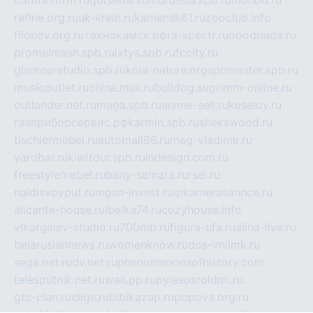
refine.org.ru
uk-krein.ru
kamensk61.ru
zooclub.info
filonov.org.ru
технокамск.рф
ra-spectr.ru
ooodriada.ru
promelmash.spb.ru
ixtys.spb.ru
fccity.ru
glamourstudio.spb.ru
kola-nature.org
spbmaster.spb.ru
musicoutlet.ru
china.msk.ru
bulldog.su
grimm-online.ru
outlander.net.ru
maga.spb.ru
anime-sell.ru
keseloy.ru
газприборсервис.рф
karmin.spb.ru
shekswood.ru
tischlermebel.ru
automall66.ru
mag-vladimir.ru
yardbar.ru
kiwitour.spb.ru
indesign.com.ru
freestylemebel.ru
bany-samara.ru
rsei.ru
naidisvoyput.ru
mgsn-invest.ru
ipkamerasannce.ru
alicante-house.ru
ibelka74.ru
cozyhouse.info
vlkargalev-studio.ru
700mb.ru
figura-ufa.ru
alina-live.ru
belarusiannews.ru
womenknow.ru
dos-vniimk.ru
sega.net.ru
dv.net.ru
phenomenonsofhistory.com
telesputnik.net.ru
wall.pp.ru
pylesosroidmi.ru
gtc-clan.ru
cligs.ru
bibikazap.ru
popova.org.ru