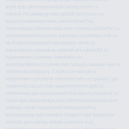
aclib.spb.ru
komissionka30.ru
mag-profit.ru
icentre-74.ru
leasing-nsk.ru
hd39.ru
rcd.com.ru
bioprot.ru
deltaextreme.ru
mirkotlov07.ru
mycrossway.ru
temamedia.ru
art-fusing.ru
cbslefort.ru
sunroadwatch.ru
citroen-yaroslavl.ru
ratnews.msk.ru
sk-if.ru
joomlamoduli.ru
academic-work.ru
bananaboys.ru
sanekua.ru
lianafrukt.ru
beta43.ru
tucsonwoori.com
alex-translation.ru
avantgardeclinics.ru
noel.msk.ru
buylq.ru
aquas-spb.ru
vilnerivne.com
bobry-2.ru
vtoroe-solnce.ru
nickysheen.ru
clockmir.ru
huntercraft.ru
стройокт.рф
webpixels.ru
pczz.msk.su
petrodvorets.spb.ru
nsintermed.spb.ru
avtovirazh-24.ru
jazzq.ru
czecot.ru
cruizi.spb.ru
spasskaya.spb.ru
kniris.ru
vkpeople.com
maminy-mysli.ru
arionorel.ru
khuseniosif.ru
dotmediacup.spb.ru
mebel-tiraspol.ru
all-books.biz
vmauto.spb.ru
shop-astyle.ru
derevo-s.ru
contrinform.ru
gutserial.ru
mdrussia.spb.ru
monod.ru