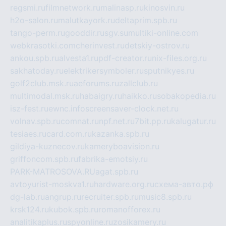
regsmi.ru
filmnetwork.ru
malinasp.ru
kinosvin.ru
h2o-salon.ru
malutkayork.ru
deltaprim.spb.ru
tango-perm.ru
gooddir.ru
sgv.su
multiki-online.com
webkrasotki.com
cherinvest.ru
detskiy-ostrov.ru
ankou.spb.ru
alvesta1.ru
pdf-creator.ru
nix-files.org.ru
sakhatoday.ru
elektrikersymboler.ru
sputnikyes.ru
golf2club.msk.ru
aeforums.ru
zallclub.ru
multimodal.msk.ru
habaigry.ru
haikko.ru
sobakopedia.ru
isz-fest.ru
ewnc.info
screensaver-clock.net.ru
volnav.spb.ru
comnat.ru
npf.net.ru
7bit.pp.ru
kalugatur.ru
tesiaes.ru
card.com.ru
kazanka.spb.ru
gildiya-kuznecov.ru
kameryboavision.ru
griffoncom.spb.ru
fabrika-emotsiy.ru
PARK-MATROSOVA.RU
agat.spb.ru
avtoyurist-moskva1.ru
hardware.org.ru
схема-авто.рф
dg-lab.ru
angrup.ru
recruiter.spb.ru
music8.spb.ru
krsk124.ru
kubok.spb.ru
romanofforex.ru
analitikaplus.ru
spyonline.ru
zosikamery.ru