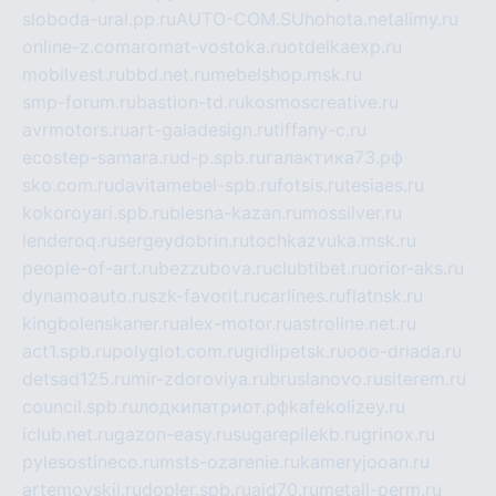
sloboda-ural.pp.ru
AUTO-COM.SU
hohota.net
alimy.ru
online-z.com
aromat-vostoka.ru
otdelkaexp.ru
mobilvest.ru
bbd.net.ru
mebelshop.msk.ru
smp-forum.ru
bastion-td.ru
kosmoscreative.ru
avrmotors.ru
art-galadesign.ru
tiffany-c.ru
ecostep-samara.ru
d-p.spb.ru
галактика73.рф
sko.com.ru
davitamebel-spb.ru
fotsis.ru
tesiaes.ru
kokoroyari.spb.ru
blesna-kazan.ru
mossilver.ru
lenderoq.ru
sergeydobrin.ru
tochkazvuka.msk.ru
people-of-art.ru
bezzubova.ru
clubtibet.ru
orior-aks.ru
dynamoauto.ru
szk-favorit.ru
carlines.ru
flatnsk.ru
kingbolenskaner.ru
alex-motor.ru
astroline.net.ru
act1.spb.ru
polyglot.com.ru
gidlipetsk.ru
ooo-driada.ru
detsad125.ru
mir-zdoroviya.ru
bruslanovo.ru
siterem.ru
council.spb.ru
лодкипатриот.рф
kafekolizey.ru
iclub.net.ru
gazon-easy.ru
sugarepilekb.ru
grinox.ru
pylesostineco.ru
msts-ozarenie.ru
kameryjooan.ru
artemovskij.ru
dopler.spb.ru
aid70.ru
metall-perm.ru