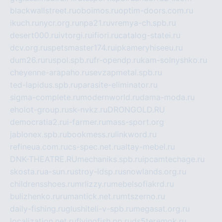
blackwallstreet.ru
oboimos.ru
optim-doors.com.ru
ikuch.ru
nycr.org.ru
npa21.ru
vremya-ch.spb.ru
desert000.ru
ivtorgi.ru
ifiori.ru
catalog-statei.ru
dcv.org.ru
spetsmaster174.ru
ipkameryhiseeu.ru
dum26.ru
ruspol.spb.ru
fr-opendp.ru
kam-solnyshko.ru
cheyenne-arapaho.ru
sevzapmetal.spb.ru
ted-lapidus.spb.ru
parasite-eliminator.ru
sigma-complete.ru
modernworld.ru
dama-moda.ru
eholot-group.ru
sk-nvkz.ru
DRONGOLD.RU
democratia2.ru
i-farmer.ru
mass-sport.org
jablonex.spb.ru
bookmess.ru
linkword.ru
refineua.com.ru
cs-spec.net.ru
altay-mebel.ru
DNK-THEATRE.RU
mechaniks.spb.ru
ipcamtechage.ru
skosta.ru
a-sun.ru
stroy-ldsp.ru
snowlands.org.ru
childrensshoes.ru
mrlizzy.ru
mebelsofiakrd.ru
bulizhenko.ru
rumantick.net.ru
mtszerno.ru
daily-fishing.ru
glushiteli-v-spb.ru
megasat.org.ru
localization.net.ru
flyingfish.pp.ru
ds5teremok.ru