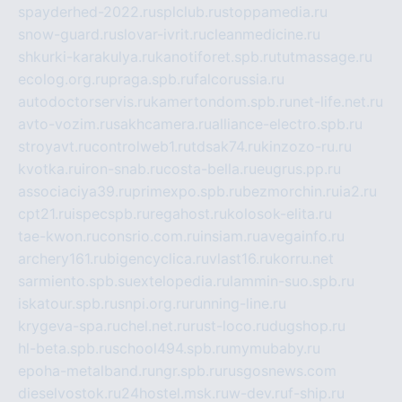
spayderhed-2022.ru
splclub.ru
stoppamedia.ru
snow-guard.ru
slovar-ivrit.ru
cleanmedicine.ru
shkurki-karakulya.ru
kanotiforet.spb.ru
tutmassage.ru
ecolog.org.ru
praga.spb.ru
falcorussia.ru
autodoctorservis.ru
kamertondom.spb.ru
net-life.net.ru
avto-vozim.ru
sakhcamera.ru
alliance-electro.spb.ru
stroyavt.ru
controlweb1.ru
tdsak74.ru
kinzozo-ru.ru
kvotka.ru
iron-snab.ru
costa-bella.ru
eugrus.pp.ru
associaciya39.ru
primexpo.spb.ru
bezmorchin.ru
ia2.ru
cpt21.ru
ispecspb.ru
regahost.ru
kolosok-elita.ru
tae-kwon.ru
consrio.com.ru
insiam.ru
avegainfo.ru
archery161.ru
bigencyclica.ru
vlast16.ru
korru.net
sarmiento.spb.su
extelopedia.ru
lammin-suo.spb.ru
iskatour.spb.ru
snpi.org.ru
running-line.ru
krygeva-spa.ru
chel.net.ru
rust-loco.ru
dugshop.ru
hl-beta.spb.ru
school494.spb.ru
mymubaby.ru
epoha-metalband.ru
ngr.spb.ru
rusgosnews.com
dieselvostok.ru
24hostel.msk.ru
w-dev.ru
f-ship.ru