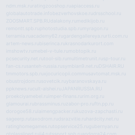
ndm.msk.ru
ratingzooshop.ru
apiaccess.ru
globalautotrade.info
bezverhovskoe.ru
drsschool.ru
ZOOSMART.SPB.RU
dalakony.ru
medikijob.ru
remontt.spb.ru
photostudia.spb.ru
myragon.ru
terramia.ru
academy62.ru
gardengallereya.ru
rti.com.ru
artem-news.ru
biserinca.ru
krasnodarkurort.com
imshowtv.ru
mebel-v-tule.ru
mobtopik.ru
pcsecurity.net.ru
tool-sib.ru
multimetrunit.ru
sp-tour.ru
fan-cs.ru
santeh-russia.ru
symbian9.net.ru
DSHAIR.RU
tmmotors.spb.ru
xjocuricopii.com
musavtomat.msk.ru
obustrojdom.ru
sovetcik.ru
ybaranovskaya.ru
ppknews.ru
cult-alshei.ru
JAPANRUSSIA.RU
proekciyamebel.ru
imper-finans.ru
rim.org.ru
glamourai.ru
brassminus.ru
zabor-pro.ru
ftn.pp.ru
dorogoe58.ru
laimengpacker.ru
kuzova-zapchasti.ru
sageerp.ru
taxodrom.ru
dsrazvitie.ru
hardcity.net.ru
ratinghomegames.ru
topservice25.ru
gubernyan.ru
gtglasslined.ru
ii4.ru
tssport.spb.ru
andorra24.com