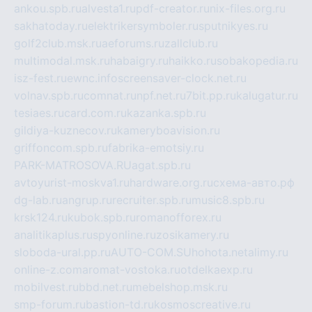
ankou.spb.ru
alvesta1.ru
pdf-creator.ru
nix-files.org.ru
sakhatoday.ru
elektrikersymboler.ru
sputnikyes.ru
golf2club.msk.ru
aeforums.ru
zallclub.ru
multimodal.msk.ru
habaigry.ru
haikko.ru
sobakopedia.ru
isz-fest.ru
ewnc.info
screensaver-clock.net.ru
volnav.spb.ru
comnat.ru
npf.net.ru
7bit.pp.ru
kalugatur.ru
tesiaes.ru
card.com.ru
kazanka.spb.ru
gildiya-kuznecov.ru
kameryboavision.ru
griffoncom.spb.ru
fabrika-emotsiy.ru
PARK-MATROSOVA.RU
agat.spb.ru
avtoyurist-moskva1.ru
hardware.org.ru
схема-авто.рф
dg-lab.ru
angrup.ru
recruiter.spb.ru
music8.spb.ru
krsk124.ru
kubok.spb.ru
romanofforex.ru
analitikaplus.ru
spyonline.ru
zosikamery.ru
sloboda-ural.pp.ru
AUTO-COM.SU
hohota.net
alimy.ru
online-z.com
aromat-vostoka.ru
otdelkaexp.ru
mobilvest.ru
bbd.net.ru
mebelshop.msk.ru
smp-forum.ru
bastion-td.ru
kosmoscreative.ru