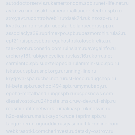
autodoctorservis.ru
kamertondom.spb.ru
net-life.net.ru
avto-vozim.ru
sakhcamera.ru
alliance-electro.spb.ru
stroyavt.ru
controlweb1.ru
tdsak74.ru
kinzozo-ru.ru
kvotka.ru
iron-snab.ru
costa-bella.ru
eugrus.pp.ru
associaciya39.ru
primexpo.spb.ru
bezmorchin.ru
ia2.ru
cpt21.ru
ispecspb.ru
regahost.ru
kolosok-elita.ru
tae-kwon.ru
consrio.com.ru
insiam.ru
avegainfo.ru
archery161.ru
bigencyclica.ru
vlast16.ru
korru.net
sarmiento.spb.su
extelopedia.ru
lammin-suo.spb.ru
iskatour.spb.ru
snpi.org.ru
running-line.ru
krygeva-spa.ru
chel.net.ru
rust-loco.ru
dugshop.ru
hl-beta.spb.ru
school494.spb.ru
mymubaby.ru
epoha-metalband.ru
ngr.spb.ru
rusgosnews.com
dieselvostok.ru
24hostel.msk.ru
w-dev.ru
f-ship.ru
regsmi.ru
filmnetwork.ru
malinasp.ru
kinosvin.ru
h2o-salon.ru
malutkayork.ru
deltaprim.spb.ru
tango-perm.ru
gooddir.ru
sgv.su
multiki-online.com
webkrasotki.com
cherinvest.ru
detskiy-ostrov.ru