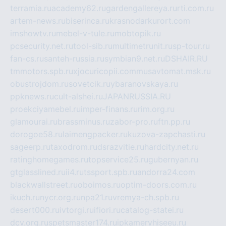
terramia.ru
academy62.ru
gardengallereya.ru
rti.com.ru
artem-news.ru
biserinca.ru
krasnodarkurort.com
imshowtv.ru
mebel-v-tule.ru
mobtopik.ru
pcsecurity.net.ru
tool-sib.ru
multimetrunit.ru
sp-tour.ru
fan-cs.ru
santeh-russia.ru
symbian9.net.ru
DSHAIR.RU
tmmotors.spb.ru
xjocuricopii.com
musavtomat.msk.ru
obustrojdom.ru
sovetcik.ru
ybaranovskaya.ru
ppknews.ru
cult-alshei.ru
JAPANRUSSIA.RU
proekciyamebel.ru
imper-finans.ru
rim.org.ru
glamourai.ru
brassminus.ru
zabor-pro.ru
ftn.pp.ru
dorogoe58.ru
laimengpacker.ru
kuzova-zapchasti.ru
sageerp.ru
taxodrom.ru
dsrazvitie.ru
hardcity.net.ru
ratinghomegames.ru
topservice25.ru
gubernyan.ru
gtglasslined.ru
ii4.ru
tssport.spb.ru
andorra24.com
blackwallstreet.ru
oboimos.ru
optim-doors.com.ru
ikuch.ru
nycr.org.ru
npa21.ru
vremya-ch.spb.ru
desert000.ru
ivtorgi.ru
ifiori.ru
catalog-statei.ru
dcv.org.ru
spetsmaster174.ru
ipkameryhiseeu.ru