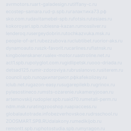
avrmotors.ru
art-galadesign.ru
tiffany-c.ru
ecostep-samara.ru
d-p.spb.ru
галактика73.рф
sko.com.ru
davitamebel-spb.ru
fotsis.ru
tesiaes.ru
kokoroyari.spb.ru
blesna-kazan.ru
mossilver.ru
lenderoq.ru
sergeydobrin.ru
tochkazvuka.msk.ru
people-of-art.ru
bezzubova.ru
clubtibet.ru
orior-aks.ru
dynamoauto.ru
szk-favorit.ru
carlines.ru
flatnsk.ru
kingbolenskaner.ru
alex-motor.ru
astroline.net.ru
act1.spb.ru
polyglot.com.ru
gidlipetsk.ru
ooo-driada.ru
detsad125.ru
mir-zdoroviya.ru
bruslanovo.ru
siterem.ru
council.spb.ru
лодкипатриот.рф
kafekolizey.ru
iclub.net.ru
gazon-easy.ru
sugarepilekb.ru
grinox.ru
pylesostineco.ru
msts-ozarenie.ru
kameryjooan.ru
artemovskij.ru
dopler.spb.ru
aid70.ru
metall-perm.ru
ndm.msk.ru
ratingzooshop.ru
apiaccess.ru
globalautotrade.info
bezverhovskoe.ru
drsschool.ru
ZOOSMART.SPB.RU
dalakony.ru
medikijob.ru
remontt.spb.ru
photostudia.spb.ru
myragon.ru