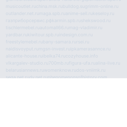
musicoutlet.ru
china.msk.ru
bulldog.su
grimm-online.ru
outlander.net.ru
maga.spb.ru
anime-sell.ru
keseloy.ru
газприборсервис.рф
karmin.spb.ru
shekswood.ru
tischlermebel.ru
automall66.ru
mag-vladimir.ru
yardbar.ru
kiwitour.spb.ru
indesign.com.ru
freestylemebel.ru
bany-samara.ru
rsei.ru
naidisvoyput.ru
mgsn-invest.ru
ipkamerasannce.ru
alicante-house.ru
ibelka74.ru
cozyhouse.info
vlkargalev-studio.ru
700mb.ru
figura-ufa.ru
alina-live.ru
belarusiannews.ru
womenknow.ru
dos-vniimk.ru
sega.net.ru
dv.net.ru
phenomenonsofhistory.com
telesputnik.net.ru
wall.pp.ru
pylesosroidmi.ru
gtc-clan.ru
cligs.ru
bibikazap.ru
popova.org.ru
netwhistler.spb.ru
bellvil.ru
bonzon.ru
iss-vladik.ru
defiparis.net.ru
las-gryzas.ru
amku.ru
electednews.spb.ru
feather.org.ru
spar72.ru
tankiigri.ru
dominus.com.ru
ibtree.ru
sanykool.pp.ru
unixlib.org.ru
menatep.spb.ru
gartenterrassen.ru
printeka.ru