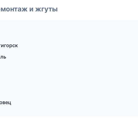
омонтаж и жгуты
тигорск
оль
овец