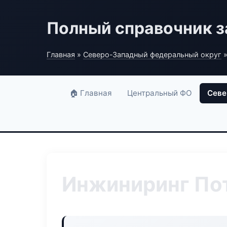
Полный справочник з
Главная
»
Северо-Западный федеральный округ
»
🏠 Главная
Центральный ФО
Севе
Инжиниринг По