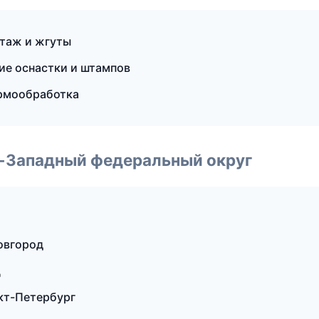
нтаж и жгуты
ие оснастки и штампов
рмообработка
о-Западный федеральный округ
овгород
ц
кт-Петербург