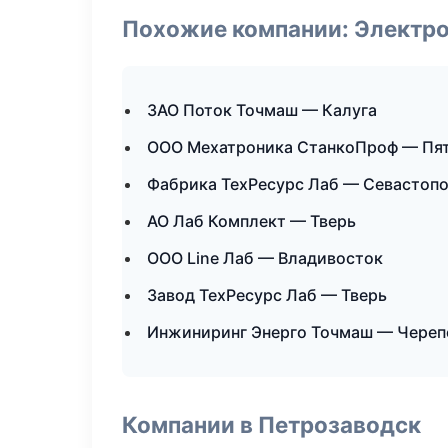
Похожие компании: Электр
ЗАО Поток Точмаш — Калуга
ООО Мехатроника СтанкоПроф — Пя
Фабрика ТехРесурс Лаб — Севастоп
АО Лаб Комплект — Тверь
ООО Line Лаб — Владивосток
Завод ТехРесурс Лаб — Тверь
Инжиниринг Энерго Точмаш — Череп
Компании в Петрозаводск