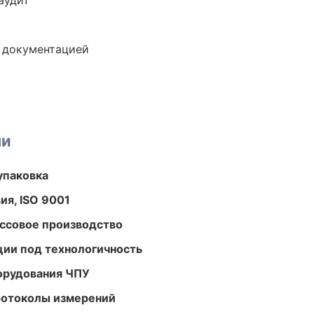
аудит
е документацией
ми
упаковка
ия, ISO 9001
ассовое производство
ции под технологичность
орудования ЧПУ
ротоколы измерений