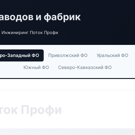
аводов и фабрик
 Инжиниринг Поток Профи
ро-Западный ФО
Приволжский ФО
Уральский ФО
Южный ФО
Северо-Кавказский ФО
ток Профи