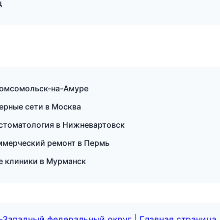
ц
 Комсомольск-на-Амуре
ерные сети в Москва
я стоматология в Нижневартовск
ммерческий ремонт в Пермь
е клиники в Мурманск
о-Западный федеральный округ
|
Главная страница