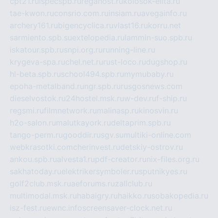
cpt21.ru
ispecspb.ru
regahost.ru
kolosok-elita.ru
tae-kwon.ru
consrio.com.ru
insiam.ru
avegainfo.ru
archery161.ru
bigencyclica.ru
vlast16.ru
korru.net
sarmiento.spb.su
extelopedia.ru
lammin-suo.spb.ru
iskatour.spb.ru
snpi.org.ru
running-line.ru
krygeva-spa.ru
chel.net.ru
rust-loco.ru
dugshop.ru
hl-beta.spb.ru
school494.spb.ru
mymubaby.ru
epoha-metalband.ru
ngr.spb.ru
rusgosnews.com
dieselvostok.ru
24hostel.msk.ru
w-dev.ru
f-ship.ru
regsmi.ru
filmnetwork.ru
malinasp.ru
kinosvin.ru
h2o-salon.ru
malutkayork.ru
deltaprim.spb.ru
tango-perm.ru
gooddir.ru
sgv.su
multiki-online.com
webkrasotki.com
cherinvest.ru
detskiy-ostrov.ru
ankou.spb.ru
alvesta1.ru
pdf-creator.ru
nix-files.org.ru
sakhatoday.ru
elektrikersymboler.ru
sputnikyes.ru
golf2club.msk.ru
aeforums.ru
zallclub.ru
multimodal.msk.ru
habaigry.ru
haikko.ru
sobakopedia.ru
isz-fest.ru
ewnc.info
screensaver-clock.net.ru