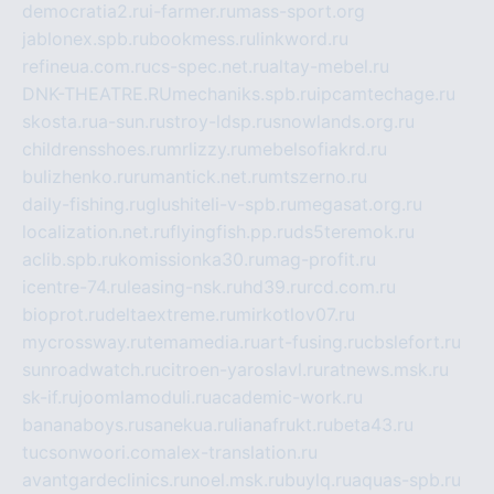
democratia2.ru
i-farmer.ru
mass-sport.org
jablonex.spb.ru
bookmess.ru
linkword.ru
refineua.com.ru
cs-spec.net.ru
altay-mebel.ru
DNK-THEATRE.RU
mechaniks.spb.ru
ipcamtechage.ru
skosta.ru
a-sun.ru
stroy-ldsp.ru
snowlands.org.ru
childrensshoes.ru
mrlizzy.ru
mebelsofiakrd.ru
bulizhenko.ru
rumantick.net.ru
mtszerno.ru
daily-fishing.ru
glushiteli-v-spb.ru
megasat.org.ru
localization.net.ru
flyingfish.pp.ru
ds5teremok.ru
aclib.spb.ru
komissionka30.ru
mag-profit.ru
icentre-74.ru
leasing-nsk.ru
hd39.ru
rcd.com.ru
bioprot.ru
deltaextreme.ru
mirkotlov07.ru
mycrossway.ru
temamedia.ru
art-fusing.ru
cbslefort.ru
sunroadwatch.ru
citroen-yaroslavl.ru
ratnews.msk.ru
sk-if.ru
joomlamoduli.ru
academic-work.ru
bananaboys.ru
sanekua.ru
lianafrukt.ru
beta43.ru
tucsonwoori.com
alex-translation.ru
avantgardeclinics.ru
noel.msk.ru
buylq.ru
aquas-spb.ru