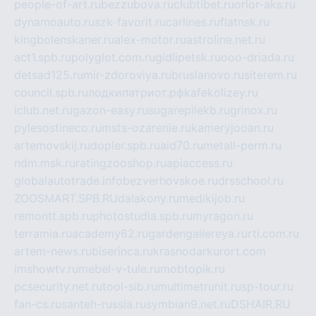
people-of-art.ru
bezzubova.ru
clubtibet.ru
orior-aks.ru
dynamoauto.ru
szk-favorit.ru
carlines.ru
flatnsk.ru
kingbolenskaner.ru
alex-motor.ru
astroline.net.ru
act1.spb.ru
polyglot.com.ru
gidlipetsk.ru
ooo-driada.ru
detsad125.ru
mir-zdoroviya.ru
bruslanovo.ru
siterem.ru
council.spb.ru
лодкипатриот.рф
kafekolizey.ru
iclub.net.ru
gazon-easy.ru
sugarepilekb.ru
grinox.ru
pylesostineco.ru
msts-ozarenie.ru
kameryjooan.ru
artemovskij.ru
dopler.spb.ru
aid70.ru
metall-perm.ru
ndm.msk.ru
ratingzooshop.ru
apiaccess.ru
globalautotrade.info
bezverhovskoe.ru
drsschool.ru
ZOOSMART.SPB.RU
dalakony.ru
medikijob.ru
remontt.spb.ru
photostudia.spb.ru
myragon.ru
terramia.ru
academy62.ru
gardengallereya.ru
rti.com.ru
artem-news.ru
biserinca.ru
krasnodarkurort.com
imshowtv.ru
mebel-v-tule.ru
mobtopik.ru
pcsecurity.net.ru
tool-sib.ru
multimetrunit.ru
sp-tour.ru
fan-cs.ru
santeh-russia.ru
symbian9.net.ru
DSHAIR.RU