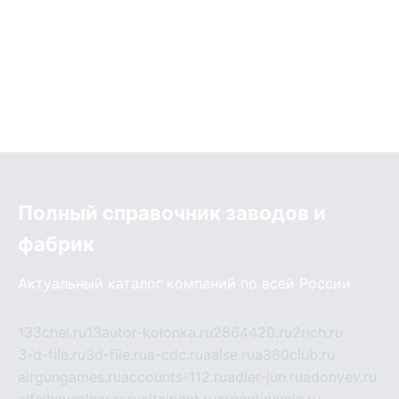
Полный справочник заводов и
фабрик
Актуальный каталог компаний по всей России
133chel.ru
13autor-kolonka.ru
2864420.ru
2rich.ru
3-d-file.ru
3d-file.ru
a-cdc.ru
aalse.ru
a380club.ru
airgungames.ru
accounts-112.ru
adler-jun.ru
adonyev.ru
alfeihavsalnassr.ru
altaipant.ru
argentinamia.ru