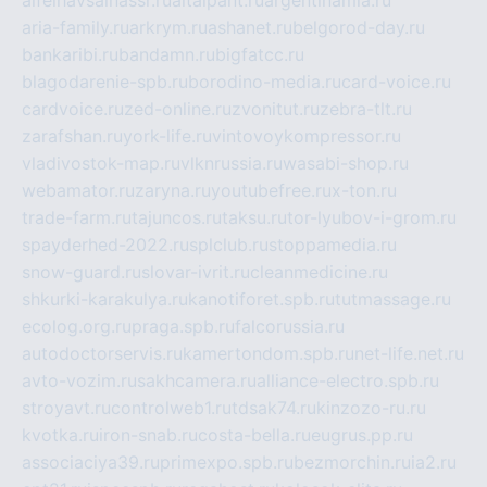
aria-family.ru
arkrym.ru
ashanet.ru
belgorod-day.ru
bankaribi.ru
bandamn.ru
bigfatcc.ru
blagodarenie-spb.ru
borodino-media.ru
card-voice.ru
cardvoice.ru
zed-online.ru
zvonitut.ru
zebra-tlt.ru
zarafshan.ru
york-life.ru
vintovoykompressor.ru
vladivostok-map.ru
vlknrussia.ru
wasabi-shop.ru
webamator.ru
zaryna.ru
youtubefree.ru
x-ton.ru
trade-farm.ru
tajuncos.ru
taksu.ru
tor-lyubov-i-grom.ru
spayderhed-2022.ru
splclub.ru
stoppamedia.ru
snow-guard.ru
slovar-ivrit.ru
cleanmedicine.ru
shkurki-karakulya.ru
kanotiforet.spb.ru
tutmassage.ru
ecolog.org.ru
praga.spb.ru
falcorussia.ru
autodoctorservis.ru
kamertondom.spb.ru
net-life.net.ru
avto-vozim.ru
sakhcamera.ru
alliance-electro.spb.ru
stroyavt.ru
controlweb1.ru
tdsak74.ru
kinzozo-ru.ru
kvotka.ru
iron-snab.ru
costa-bella.ru
eugrus.pp.ru
associaciya39.ru
primexpo.spb.ru
bezmorchin.ru
ia2.ru