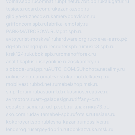
volnav.spb.ru
comnat.ru
npf.net.ru
7bit.pp.ru
kalugatur.ru
tesiaes.ru
card.com.ru
kazanka.spb.ru
gildiya-kuznecov.ru
kameryboavision.ru
griffoncom.spb.ru
fabrika-emotsiy.ru
PARK-MATROSOVA.RU
agat.spb.ru
avtoyurist-moskva1.ru
hardware.org.ru
схема-авто.рф
dg-lab.ru
angrup.ru
recruiter.spb.ru
music8.spb.ru
krsk124.ru
kubok.spb.ru
romanofforex.ru
analitikaplus.ru
spyonline.ru
zosikamery.ru
sloboda-ural.pp.ru
AUTO-COM.SU
hohota.net
alimy.ru
online-z.com
aromat-vostoka.ru
otdelkaexp.ru
mobilvest.ru
bbd.net.ru
mebelshop.msk.ru
smp-forum.ru
bastion-td.ru
kosmoscreative.ru
avrmotors.ru
art-galadesign.ru
tiffany-c.ru
ecostep-samara.ru
d-p.spb.ru
галактика73.рф
sko.com.ru
davitamebel-spb.ru
fotsis.ru
tesiaes.ru
kokoroyari.spb.ru
blesna-kazan.ru
mossilver.ru
lenderoq.ru
sergeydobrin.ru
tochkazvuka.msk.ru