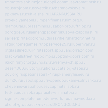
tmmotors.spb.ru
xjocuricopii.com
musavtomat.msk.ru
obustrojdom.ru
sovetcik.ru
ybaranovskaya.ru
ppknews.ru
cult-alshei.ru
JAPANRUSSIA.RU
proekciyamebel.ru
imper-finans.ru
rim.org.ru
glamourai.ru
brassminus.ru
zabor-pro.ru
ftn.pp.ru
dorogoe58.ru
laimengpacker.ru
kuzova-zapchasti.ru
sageerp.ru
taxodrom.ru
dsrazvitie.ru
hardcity.net.ru
ratinghomegames.ru
topservice25.ru
gubernyan.ru
gtglasslined.ru
ii4.ru
tssport.spb.ru
andorra24.com
blackwallstreet.ru
oboimos.ru
optim-doors.com.ru
ikuch.ru
nycr.org.ru
npa21.ru
vremya-ch.spb.ru
desert000.ru
ivtorgi.ru
ifiori.ru
catalog-statei.ru
dcv.org.ru
spetsmaster174.ru
ipkameryhiseeu.ru
dum26.ru
ruspol.spb.ru
fr-opendp.ru
kam-solnyshko.ru
cheyenne-arapaho.ru
sevzapmetal.spb.ru
ted-lapidus.spb.ru
parasite-eliminator.ru
sigma-complete.ru
modernworld.ru
dama-moda.ru
eholot-group.ru
sk-nvkz.ru
DRONGOLD.RU