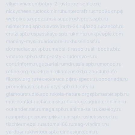
vilnerivne.com
bobry-2.ru
vtoroe-solnce.ru
nickysheen.ru
clockmir.ru
huntercraft.ru
стройокт.рф
webpixels.ru
pczz.msk.su
petrodvorets.spb.ru
nsintermed.spb.ru
avtovirazh-24.ru
jazzq.ru
czecot.ru
cruizi.spb.ru
spasskaya.spb.ru
kniris.ru
vkpeople.com
maminy-mysli.ru
arionorel.ru
khuseniosif.ru
dotmediacup.spb.ru
mebel-tiraspol.ru
all-books.biz
vmauto.spb.ru
shop-astyle.ru
derevo-s.ru
contrinform.ru
gutserial.ru
mdrussia.spb.ru
monod.ru
refine.org.ru
uk-krein.ru
kamensk61.ru
zooclub.info
filonov.org.ru
технокамск.рф
ra-spectr.ru
ooodriada.ru
promelmash.spb.ru
ixtys.spb.ru
fccity.ru
glamourstudio.spb.ru
kola-nature.org
spbmaster.spb.ru
musicoutlet.ru
china.msk.ru
bulldog.su
grimm-online.ru
outlander.net.ru
maga.spb.ru
anime-sell.ru
keseloy.ru
газприборсервис.рф
karmin.spb.ru
shekswood.ru
tischlermebel.ru
automall66.ru
mag-vladimir.ru
yardbar.ru
kiwitour.spb.ru
indesign.com.ru