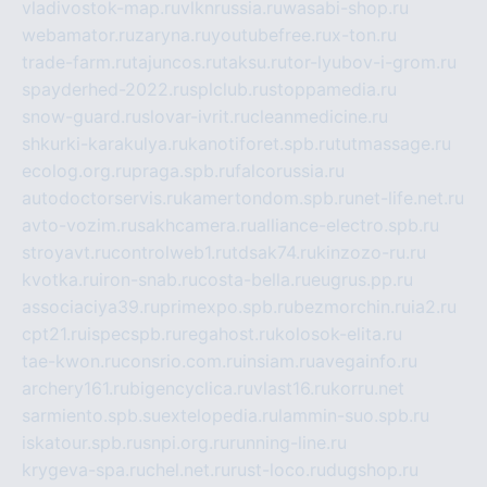
vladivostok-map.ru
vlknrussia.ru
wasabi-shop.ru
webamator.ru
zaryna.ru
youtubefree.ru
x-ton.ru
trade-farm.ru
tajuncos.ru
taksu.ru
tor-lyubov-i-grom.ru
spayderhed-2022.ru
splclub.ru
stoppamedia.ru
snow-guard.ru
slovar-ivrit.ru
cleanmedicine.ru
shkurki-karakulya.ru
kanotiforet.spb.ru
tutmassage.ru
ecolog.org.ru
praga.spb.ru
falcorussia.ru
autodoctorservis.ru
kamertondom.spb.ru
net-life.net.ru
avto-vozim.ru
sakhcamera.ru
alliance-electro.spb.ru
stroyavt.ru
controlweb1.ru
tdsak74.ru
kinzozo-ru.ru
kvotka.ru
iron-snab.ru
costa-bella.ru
eugrus.pp.ru
associaciya39.ru
primexpo.spb.ru
bezmorchin.ru
ia2.ru
cpt21.ru
ispecspb.ru
regahost.ru
kolosok-elita.ru
tae-kwon.ru
consrio.com.ru
insiam.ru
avegainfo.ru
archery161.ru
bigencyclica.ru
vlast16.ru
korru.net
sarmiento.spb.su
extelopedia.ru
lammin-suo.spb.ru
iskatour.spb.ru
snpi.org.ru
running-line.ru
krygeva-spa.ru
chel.net.ru
rust-loco.ru
dugshop.ru