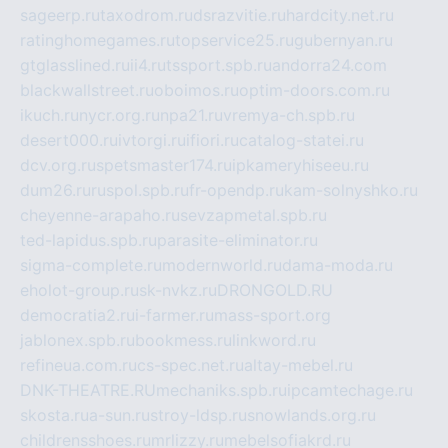
sageerp.ru
taxodrom.ru
dsrazvitie.ru
hardcity.net.ru
ratinghomegames.ru
topservice25.ru
gubernyan.ru
gtglasslined.ru
ii4.ru
tssport.spb.ru
andorra24.com
blackwallstreet.ru
oboimos.ru
optim-doors.com.ru
ikuch.ru
nycr.org.ru
npa21.ru
vremya-ch.spb.ru
desert000.ru
ivtorgi.ru
ifiori.ru
catalog-statei.ru
dcv.org.ru
spetsmaster174.ru
ipkameryhiseeu.ru
dum26.ru
ruspol.spb.ru
fr-opendp.ru
kam-solnyshko.ru
cheyenne-arapaho.ru
sevzapmetal.spb.ru
ted-lapidus.spb.ru
parasite-eliminator.ru
sigma-complete.ru
modernworld.ru
dama-moda.ru
eholot-group.ru
sk-nvkz.ru
DRONGOLD.RU
democratia2.ru
i-farmer.ru
mass-sport.org
jablonex.spb.ru
bookmess.ru
linkword.ru
refineua.com.ru
cs-spec.net.ru
altay-mebel.ru
DNK-THEATRE.RU
mechaniks.spb.ru
ipcamtechage.ru
skosta.ru
a-sun.ru
stroy-ldsp.ru
snowlands.org.ru
childrensshoes.ru
mrlizzy.ru
mebelsofiakrd.ru