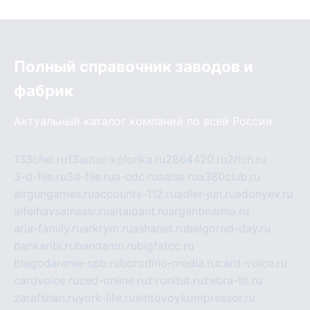
Полный справочник заводов и
фабрик
Актуальный каталог компаний по всей России
133chel.ru
13autor-kolonka.ru
2864420.ru
2rich.ru
3-d-file.ru
3d-file.ru
a-cdc.ru
aalse.ru
a380club.ru
airgungames.ru
accounts-112.ru
adler-jun.ru
adonyev.ru
alfeihavsalnassr.ru
altaipant.ru
argentinamia.ru
aria-family.ru
arkrym.ru
ashanet.ru
belgorod-day.ru
bankaribi.ru
bandamn.ru
bigfatcc.ru
blagodarenie-spb.ru
borodino-media.ru
card-voice.ru
cardvoice.ru
zed-online.ru
zvonitut.ru
zebra-tlt.ru
zarafshan.ru
york-life.ru
vintovoykompressor.ru