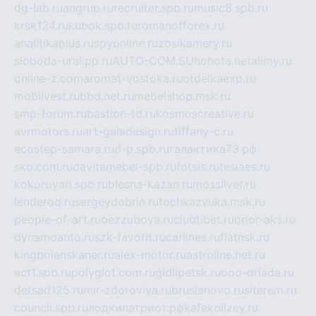
dg-lab.ru
angrup.ru
recruiter.spb.ru
music8.spb.ru
krsk124.ru
kubok.spb.ru
romanofforex.ru
analitikaplus.ru
spyonline.ru
zosikamery.ru
sloboda-ural.pp.ru
AUTO-COM.SU
hohota.net
alimy.ru
online-z.com
aromat-vostoka.ru
otdelkaexp.ru
mobilvest.ru
bbd.net.ru
mebelshop.msk.ru
smp-forum.ru
bastion-td.ru
kosmoscreative.ru
avrmotors.ru
art-galadesign.ru
tiffany-c.ru
ecostep-samara.ru
d-p.spb.ru
галактика73.рф
sko.com.ru
davitamebel-spb.ru
fotsis.ru
tesiaes.ru
kokoroyari.spb.ru
blesna-kazan.ru
mossilver.ru
lenderoq.ru
sergeydobrin.ru
tochkazvuka.msk.ru
people-of-art.ru
bezzubova.ru
clubtibet.ru
orior-aks.ru
dynamoauto.ru
szk-favorit.ru
carlines.ru
flatnsk.ru
kingbolenskaner.ru
alex-motor.ru
astroline.net.ru
act1.spb.ru
polyglot.com.ru
gidlipetsk.ru
ooo-driada.ru
detsad125.ru
mir-zdoroviya.ru
bruslanovo.ru
siterem.ru
council.spb.ru
лодкипатриот.рф
kafekolizey.ru