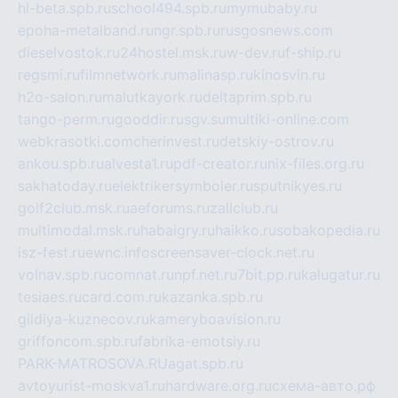
hl-beta.spb.ru
school494.spb.ru
mymubaby.ru
epoha-metalband.ru
ngr.spb.ru
rusgosnews.com
dieselvostok.ru
24hostel.msk.ru
w-dev.ru
f-ship.ru
regsmi.ru
filmnetwork.ru
malinasp.ru
kinosvin.ru
h2o-salon.ru
malutkayork.ru
deltaprim.spb.ru
tango-perm.ru
gooddir.ru
sgv.su
multiki-online.com
webkrasotki.com
cherinvest.ru
detskiy-ostrov.ru
ankou.spb.ru
alvesta1.ru
pdf-creator.ru
nix-files.org.ru
sakhatoday.ru
elektrikersymboler.ru
sputnikyes.ru
golf2club.msk.ru
aeforums.ru
zallclub.ru
multimodal.msk.ru
habaigry.ru
haikko.ru
sobakopedia.ru
isz-fest.ru
ewnc.info
screensaver-clock.net.ru
volnav.spb.ru
comnat.ru
npf.net.ru
7bit.pp.ru
kalugatur.ru
tesiaes.ru
card.com.ru
kazanka.spb.ru
gildiya-kuznecov.ru
kameryboavision.ru
griffoncom.spb.ru
fabrika-emotsiy.ru
PARK-MATROSOVA.RU
agat.spb.ru
avtoyurist-moskva1.ru
hardware.org.ru
схема-авто.рф