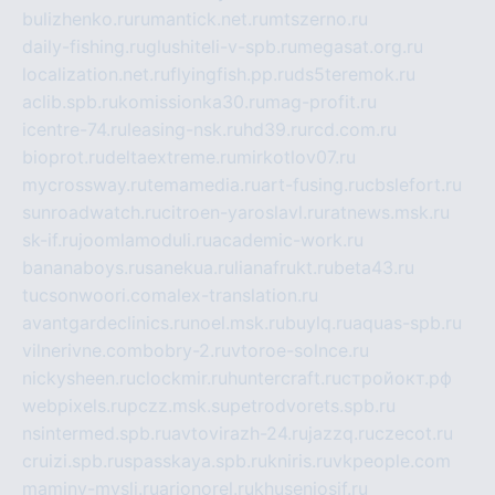
bulizhenko.ru
rumantick.net.ru
mtszerno.ru
daily-fishing.ru
glushiteli-v-spb.ru
megasat.org.ru
localization.net.ru
flyingfish.pp.ru
ds5teremok.ru
aclib.spb.ru
komissionka30.ru
mag-profit.ru
icentre-74.ru
leasing-nsk.ru
hd39.ru
rcd.com.ru
bioprot.ru
deltaextreme.ru
mirkotlov07.ru
mycrossway.ru
temamedia.ru
art-fusing.ru
cbslefort.ru
sunroadwatch.ru
citroen-yaroslavl.ru
ratnews.msk.ru
sk-if.ru
joomlamoduli.ru
academic-work.ru
bananaboys.ru
sanekua.ru
lianafrukt.ru
beta43.ru
tucsonwoori.com
alex-translation.ru
avantgardeclinics.ru
noel.msk.ru
buylq.ru
aquas-spb.ru
vilnerivne.com
bobry-2.ru
vtoroe-solnce.ru
nickysheen.ru
clockmir.ru
huntercraft.ru
стройокт.рф
webpixels.ru
pczz.msk.su
petrodvorets.spb.ru
nsintermed.spb.ru
avtovirazh-24.ru
jazzq.ru
czecot.ru
cruizi.spb.ru
spasskaya.spb.ru
kniris.ru
vkpeople.com
maminy-mysli.ru
arionorel.ru
khuseniosif.ru