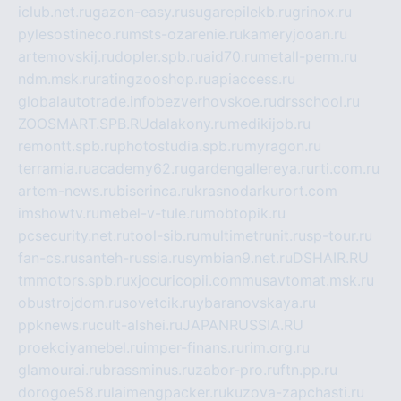
iclub.net.ru
gazon-easy.ru
sugarepilekb.ru
grinox.ru
pylesostineco.ru
msts-ozarenie.ru
kameryjooan.ru
artemovskij.ru
dopler.spb.ru
aid70.ru
metall-perm.ru
ndm.msk.ru
ratingzooshop.ru
apiaccess.ru
globalautotrade.info
bezverhovskoe.ru
drsschool.ru
ZOOSMART.SPB.RU
dalakony.ru
medikijob.ru
remontt.spb.ru
photostudia.spb.ru
myragon.ru
terramia.ru
academy62.ru
gardengallereya.ru
rti.com.ru
artem-news.ru
biserinca.ru
krasnodarkurort.com
imshowtv.ru
mebel-v-tule.ru
mobtopik.ru
pcsecurity.net.ru
tool-sib.ru
multimetrunit.ru
sp-tour.ru
fan-cs.ru
santeh-russia.ru
symbian9.net.ru
DSHAIR.RU
tmmotors.spb.ru
xjocuricopii.com
musavtomat.msk.ru
obustrojdom.ru
sovetcik.ru
ybaranovskaya.ru
ppknews.ru
cult-alshei.ru
JAPANRUSSIA.RU
proekciyamebel.ru
imper-finans.ru
rim.org.ru
glamourai.ru
brassminus.ru
zabor-pro.ru
ftn.pp.ru
dorogoe58.ru
laimengpacker.ru
kuzova-zapchasti.ru