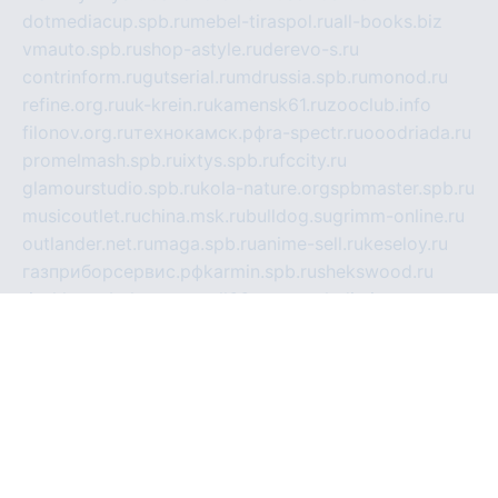
dotmediacup.spb.ru
mebel-tiraspol.ru
all-books.biz
vmauto.spb.ru
shop-astyle.ru
derevo-s.ru
contrinform.ru
gutserial.ru
mdrussia.spb.ru
monod.ru
refine.org.ru
uk-krein.ru
kamensk61.ru
zooclub.info
filonov.org.ru
технокамск.рф
ra-spectr.ru
ooodriada.ru
promelmash.spb.ru
ixtys.spb.ru
fccity.ru
glamourstudio.spb.ru
kola-nature.org
spbmaster.spb.ru
musicoutlet.ru
china.msk.ru
bulldog.su
grimm-online.ru
outlander.net.ru
maga.spb.ru
anime-sell.ru
keseloy.ru
газприборсервис.рф
karmin.spb.ru
shekswood.ru
tischlermebel.ru
automall66.ru
mag-vladimir.ru
yardbar.ru
kiwitour.spb.ru
indesign.com.ru
freestylemebel.ru
bany-samara.ru
rsei.ru
naidisvoyput.ru
mgsn-invest.ru
ipkamerasannce.ru
alicante-house.ru
ibelka74.ru
cozyhouse.info
vlkargalev-studio.ru
700mb.ru
figura-ufa.ru
alina-live.ru
belarusiannews.ru
womenknow.ru
dos-vniimk.ru
sega.net.ru
dv.net.ru
phenomenonsofhistory.com