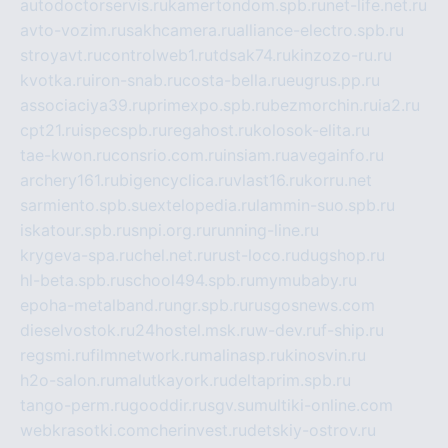
autodoctorservis.ru
kamertondom.spb.ru
net-life.net.ru
avto-vozim.ru
sakhcamera.ru
alliance-electro.spb.ru
stroyavt.ru
controlweb1.ru
tdsak74.ru
kinzozo-ru.ru
kvotka.ru
iron-snab.ru
costa-bella.ru
eugrus.pp.ru
associaciya39.ru
primexpo.spb.ru
bezmorchin.ru
ia2.ru
cpt21.ru
ispecspb.ru
regahost.ru
kolosok-elita.ru
tae-kwon.ru
consrio.com.ru
insiam.ru
avegainfo.ru
archery161.ru
bigencyclica.ru
vlast16.ru
korru.net
sarmiento.spb.su
extelopedia.ru
lammin-suo.spb.ru
iskatour.spb.ru
snpi.org.ru
running-line.ru
krygeva-spa.ru
chel.net.ru
rust-loco.ru
dugshop.ru
hl-beta.spb.ru
school494.spb.ru
mymubaby.ru
epoha-metalband.ru
ngr.spb.ru
rusgosnews.com
dieselvostok.ru
24hostel.msk.ru
w-dev.ru
f-ship.ru
regsmi.ru
filmnetwork.ru
malinasp.ru
kinosvin.ru
h2o-salon.ru
malutkayork.ru
deltaprim.spb.ru
tango-perm.ru
gooddir.ru
sgv.su
multiki-online.com
webkrasotki.com
cherinvest.ru
detskiy-ostrov.ru