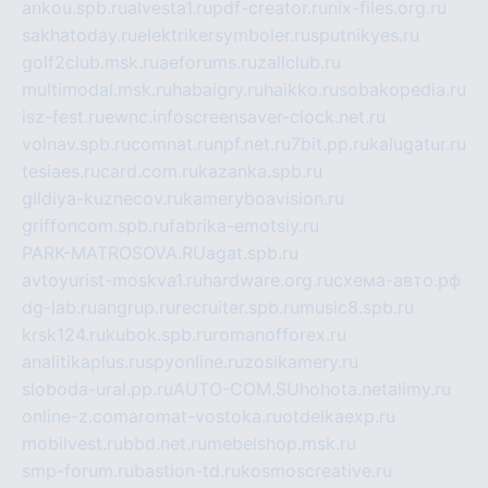
ankou.spb.ru
alvesta1.ru
pdf-creator.ru
nix-files.org.ru
sakhatoday.ru
elektrikersymboler.ru
sputnikyes.ru
golf2club.msk.ru
aeforums.ru
zallclub.ru
multimodal.msk.ru
habaigry.ru
haikko.ru
sobakopedia.ru
isz-fest.ru
ewnc.info
screensaver-clock.net.ru
volnav.spb.ru
comnat.ru
npf.net.ru
7bit.pp.ru
kalugatur.ru
tesiaes.ru
card.com.ru
kazanka.spb.ru
gildiya-kuznecov.ru
kameryboavision.ru
griffoncom.spb.ru
fabrika-emotsiy.ru
PARK-MATROSOVA.RU
agat.spb.ru
avtoyurist-moskva1.ru
hardware.org.ru
схема-авто.рф
dg-lab.ru
angrup.ru
recruiter.spb.ru
music8.spb.ru
krsk124.ru
kubok.spb.ru
romanofforex.ru
analitikaplus.ru
spyonline.ru
zosikamery.ru
sloboda-ural.pp.ru
AUTO-COM.SU
hohota.net
alimy.ru
online-z.com
aromat-vostoka.ru
otdelkaexp.ru
mobilvest.ru
bbd.net.ru
mebelshop.msk.ru
smp-forum.ru
bastion-td.ru
kosmoscreative.ru