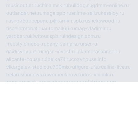
musicoutlet.ru
china.msk.ru
bulldog.su
grimm-online.ru
outlander.net.ru
maga.spb.ru
anime-sell.ru
keseloy.ru
газприборсервис.рф
karmin.spb.ru
shekswood.ru
tischlermebel.ru
automall66.ru
mag-vladimir.ru
yardbar.ru
kiwitour.spb.ru
indesign.com.ru
freestylemebel.ru
bany-samara.ru
rsei.ru
naidisvoyput.ru
mgsn-invest.ru
ipkamerasannce.ru
alicante-house.ru
ibelka74.ru
cozyhouse.info
vlkargalev-studio.ru
700mb.ru
figura-ufa.ru
alina-live.ru
belarusiannews.ru
womenknow.ru
dos-vniimk.ru
sega.net.ru
dv.net.ru
phenomenonsofhistory.com
telesputnik.net.ru
wall.pp.ru
pylesosroidmi.ru
gtc-clan.ru
cligs.ru
bibikazap.ru
popova.org.ru
netwhistler.spb.ru
bellvil.ru
bonzon.ru
iss-vladik.ru
defiparis.net.ru
las-gryzas.ru
amku.ru
electednews.spb.ru
feather.org.ru
spar72.ru
tankiigri.ru
dominus.com.ru
ibtree.ru
sanykool.pp.ru
unixlib.org.ru
menatep.spb.ru
gartenterrassen.ru
printeka.ru