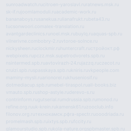
sunroadwatch.ru
citroen-yaroslavl.ru
ratnews.msk.ru
sk-if.ru
joomlamoduli.ru
academic-work.ru
bananaboys.ru
sanekua.ru
lianafrukt.ru
beta43.ru
tucsonwoori.com
alex-translation.ru
avantgardeclinics.ru
noel.msk.ru
buylq.ru
aquas-spb.ru
vilnerivne.com
bobry-2.ru
vtoroe-solnce.ru
nickysheen.ru
clockmir.ru
huntercraft.ru
стройокт.рф
webpixels.ru
pczz.msk.su
petrodvorets.spb.ru
nsintermed.spb.ru
avtovirazh-24.ru
jazzq.ru
czecot.ru
cruizi.spb.ru
spasskaya.spb.ru
kniris.ru
vkpeople.com
maminy-mysli.ru
arionorel.ru
khuseniosif.ru
dotmediacup.spb.ru
mebel-tiraspol.ru
all-books.biz
vmauto.spb.ru
shop-astyle.ru
derevo-s.ru
contrinform.ru
gutserial.ru
mdrussia.spb.ru
monod.ru
refine.org.ru
uk-krein.ru
kamensk61.ru
zooclub.info
filonov.org.ru
технокамск.рф
ra-spectr.ru
ooodriada.ru
promelmash.spb.ru
ixtys.spb.ru
fccity.ru
glamourstudio.spb.ru
kola-nature.org
spbmaster.spb.ru