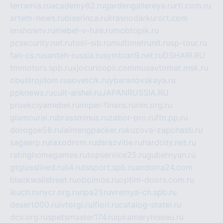
terramia.ru
academy62.ru
gardengallereya.ru
rti.com.ru
artem-news.ru
biserinca.ru
krasnodarkurort.com
imshowtv.ru
mebel-v-tule.ru
mobtopik.ru
pcsecurity.net.ru
tool-sib.ru
multimetrunit.ru
sp-tour.ru
fan-cs.ru
santeh-russia.ru
symbian9.net.ru
DSHAIR.RU
tmmotors.spb.ru
xjocuricopii.com
musavtomat.msk.ru
obustrojdom.ru
sovetcik.ru
ybaranovskaya.ru
ppknews.ru
cult-alshei.ru
JAPANRUSSIA.RU
proekciyamebel.ru
imper-finans.ru
rim.org.ru
glamourai.ru
brassminus.ru
zabor-pro.ru
ftn.pp.ru
dorogoe58.ru
laimengpacker.ru
kuzova-zapchasti.ru
sageerp.ru
taxodrom.ru
dsrazvitie.ru
hardcity.net.ru
ratinghomegames.ru
topservice25.ru
gubernyan.ru
gtglasslined.ru
ii4.ru
tssport.spb.ru
andorra24.com
blackwallstreet.ru
oboimos.ru
optim-doors.com.ru
ikuch.ru
nycr.org.ru
npa21.ru
vremya-ch.spb.ru
desert000.ru
ivtorgi.ru
ifiori.ru
catalog-statei.ru
dcv.org.ru
spetsmaster174.ru
ipkameryhiseeu.ru