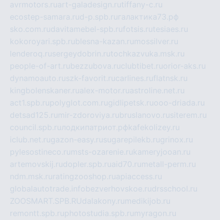
avrmotors.ru
art-galadesign.ru
tiffany-c.ru
ecostep-samara.ru
d-p.spb.ru
галактика73.рф
sko.com.ru
davitamebel-spb.ru
fotsis.ru
tesiaes.ru
kokoroyari.spb.ru
blesna-kazan.ru
mossilver.ru
lenderoq.ru
sergeydobrin.ru
tochkazvuka.msk.ru
people-of-art.ru
bezzubova.ru
clubtibet.ru
orior-aks.ru
dynamoauto.ru
szk-favorit.ru
carlines.ru
flatnsk.ru
kingbolenskaner.ru
alex-motor.ru
astroline.net.ru
act1.spb.ru
polyglot.com.ru
gidlipetsk.ru
ooo-driada.ru
detsad125.ru
mir-zdoroviya.ru
bruslanovo.ru
siterem.ru
council.spb.ru
лодкипатриот.рф
kafekolizey.ru
iclub.net.ru
gazon-easy.ru
sugarepilekb.ru
grinox.ru
pylesostineco.ru
msts-ozarenie.ru
kameryjooan.ru
artemovskij.ru
dopler.spb.ru
aid70.ru
metall-perm.ru
ndm.msk.ru
ratingzooshop.ru
apiaccess.ru
globalautotrade.info
bezverhovskoe.ru
drsschool.ru
ZOOSMART.SPB.RU
dalakony.ru
medikijob.ru
remontt.spb.ru
photostudia.spb.ru
myragon.ru