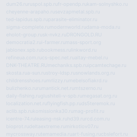
dum26.ru
ruspol.spb.ru
fr-opendp.ru
kam-solnyshko.ru
cheyenne-arapaho.ru
sevzapmetal.spb.ru
ted-lapidus.spb.ru
parasite-eliminator.ru
sigma-complete.ru
modernworld.ru
dama-moda.ru
eholot-group.ru
sk-nvkz.ru
DRONGOLD.RU
democratia2.ru
i-farmer.ru
mass-sport.org
jablonex.spb.ru
bookmess.ru
linkword.ru
refineua.com.ru
cs-spec.net.ru
altay-mebel.ru
DNK-THEATRE.RU
mechaniks.spb.ru
ipcamtechage.ru
skosta.ru
a-sun.ru
stroy-ldsp.ru
snowlands.org.ru
childrensshoes.ru
mrlizzy.ru
mebelsofiakrd.ru
bulizhenko.ru
rumantick.net.ru
mtszerno.ru
daily-fishing.ru
glushiteli-v-spb.ru
megasat.org.ru
localization.net.ru
flyingfish.pp.ru
ds5teremok.ru
aclib.spb.ru
komissionka30.ru
mag-profit.ru
icentre-74.ru
leasing-nsk.ru
hd39.ru
rcd.com.ru
bioprot.ru
deltaextreme.ru
mirkotlov07.ru
mycrossway.ru
temamedia.ru
art-fusing.ru
cbslefort.ru