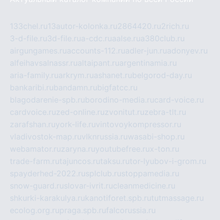
133chel.ru
13autor-kolonka.ru
2864420.ru
2rich.ru
3-d-file.ru
3d-file.ru
a-cdc.ru
aalse.ru
a380club.ru
airgungames.ru
accounts-112.ru
adler-jun.ru
adonyev.ru
alfeihavsalnassr.ru
altaipant.ru
argentinamia.ru
aria-family.ru
arkrym.ru
ashanet.ru
belgorod-day.ru
bankaribi.ru
bandamn.ru
bigfatcc.ru
blagodarenie-spb.ru
borodino-media.ru
card-voice.ru
cardvoice.ru
zed-online.ru
zvonitut.ru
zebra-tlt.ru
zarafshan.ru
york-life.ru
vintovoykompressor.ru
vladivostok-map.ru
vlknrussia.ru
wasabi-shop.ru
webamator.ru
zaryna.ru
youtubefree.ru
x-ton.ru
trade-farm.ru
tajuncos.ru
taksu.ru
tor-lyubov-i-grom.ru
spayderhed-2022.ru
splclub.ru
stoppamedia.ru
snow-guard.ru
slovar-ivrit.ru
cleanmedicine.ru
shkurki-karakulya.ru
kanotiforet.spb.ru
tutmassage.ru
ecolog.org.ru
praga.spb.ru
falcorussia.ru