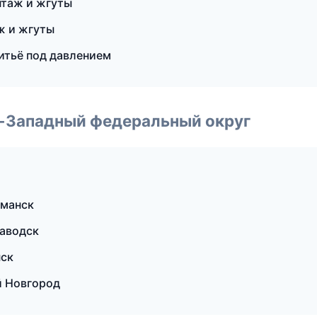
таж и жгуты
ж и жгуты
итьё под давлением
о-Западный федеральный округ
рманск
аводск
нск
й Новгород