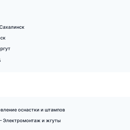
Сахалинск
рск
ргут
д
овление оснастки и штампов
— Электромонтаж и жгуты