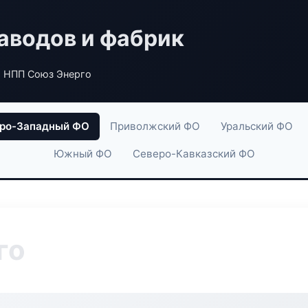
аводов и фабрик
 НПП Союз Энерго
ро-Западный ФО
Приволжский ФО
Уральский ФО
Южный ФО
Северо-Кавказский ФО
го