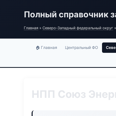
Полный справочник з
Главная
»
Северо-Западный федеральный округ
»
🏠 Главная
Центральный ФО
Севе
НПП Союз Энер