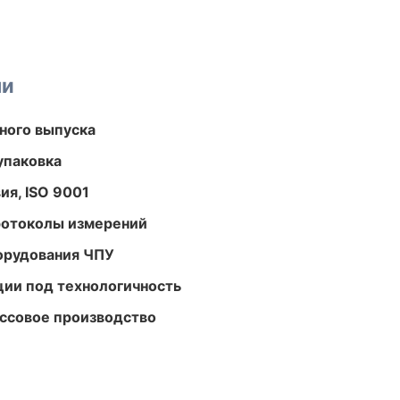
ми
ного выпуска
упаковка
ия, ISO 9001
ротоколы измерений
орудования ЧПУ
ции под технологичность
ассовое производство