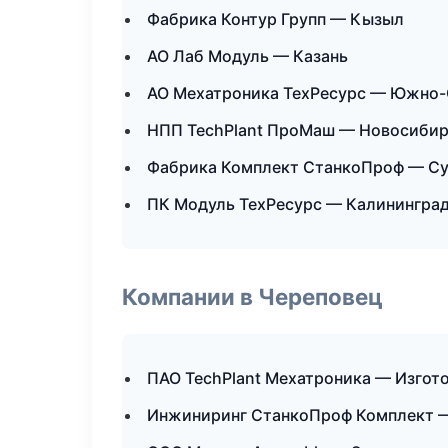
Фабрика Контур Групп — Кызыл
АО Лаб Модуль — Казань
АО Мехатроника ТехРесурс — Южно-
НПП TechPlant ПроМаш — Новосиби
Фабрика Комплект СтанкоПроф — Су
ПК Модуль ТехРесурс — Калинингра
Компании в Череповец
ПАО TechPlant Мехатроника — Изгот
Инжиниринг СтанкоПроф Комплект 