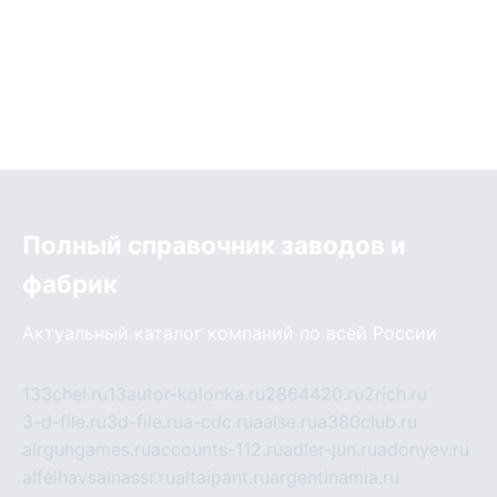
Полный справочник заводов и
фабрик
Актуальный каталог компаний по всей России
133chel.ru
13autor-kolonka.ru
2864420.ru
2rich.ru
3-d-file.ru
3d-file.ru
a-cdc.ru
aalse.ru
a380club.ru
airgungames.ru
accounts-112.ru
adler-jun.ru
adonyev.ru
alfeihavsalnassr.ru
altaipant.ru
argentinamia.ru