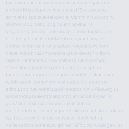
tae-kwon.ru
consrio.com.ru
insiam.ru
avegainfo.ru
archery161.ru
bigencyclica.ru
vlast16.ru
korru.net
sarmiento.spb.su
extelopedia.ru
lammin-suo.spb.ru
iskatour.spb.ru
snpi.org.ru
running-line.ru
krygeva-spa.ru
chel.net.ru
rust-loco.ru
dugshop.ru
hl-beta.spb.ru
school494.spb.ru
mymubaby.ru
epoha-metalband.ru
ngr.spb.ru
rusgosnews.com
dieselvostok.ru
24hostel.msk.ru
w-dev.ru
f-ship.ru
regsmi.ru
filmnetwork.ru
malinasp.ru
kinosvin.ru
h2o-salon.ru
malutkayork.ru
deltaprim.spb.ru
tango-perm.ru
gooddir.ru
sgv.su
multiki-online.com
webkrasotki.com
cherinvest.ru
detskiy-ostrov.ru
ankou.spb.ru
alvesta1.ru
pdf-creator.ru
nix-files.org.ru
sakhatoday.ru
elektrikersymboler.ru
sputnikyes.ru
golf2club.msk.ru
aeforums.ru
zallclub.ru
multimodal.msk.ru
habaigry.ru
haikko.ru
sobakopedia.ru
isz-fest.ru
ewnc.info
screensaver-clock.net.ru
volnav.spb.ru
comnat.ru
npf.net.ru
7bit.pp.ru
kalugatur.ru