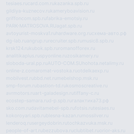
tesiaes.ru
card.com.ru
kazanka.spb.ru
gildiya-kuznecov.ru
kameryboavision.ru
griffoncom.spb.ru
fabrika-emotsiy.ru
PARK-MATROSOVA.RU
agat.spb.ru
avtoyurist-moskva1.ru
hardware.org.ru
схема-авто.рф
dg-lab.ru
angrup.ru
recruiter.spb.ru
music8.spb.ru
krsk124.ru
kubok.spb.ru
romanofforex.ru
analitikaplus.ru
spyonline.ru
zosikamery.ru
sloboda-ural.pp.ru
AUTO-COM.SU
hohota.net
alimy.ru
online-z.com
aromat-vostoka.ru
otdelkaexp.ru
mobilvest.ru
bbd.net.ru
mebelshop.msk.ru
smp-forum.ru
bastion-td.ru
kosmoscreative.ru
avrmotors.ru
art-galadesign.ru
tiffany-c.ru
ecostep-samara.ru
d-p.spb.ru
галактика73.рф
sko.com.ru
davitamebel-spb.ru
fotsis.ru
tesiaes.ru
kokoroyari.spb.ru
blesna-kazan.ru
mossilver.ru
lenderoq.ru
sergeydobrin.ru
tochkazvuka.msk.ru
people-of-art.ru
bezzubova.ru
clubtibet.ru
orior-aks.ru