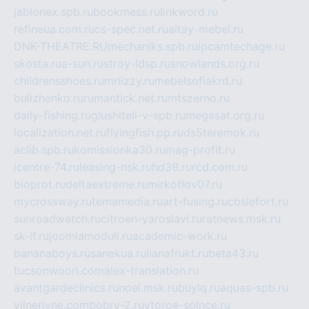
jablonex.spb.ru
bookmess.ru
linkword.ru
refineua.com.ru
cs-spec.net.ru
altay-mebel.ru
DNK-THEATRE.RU
mechaniks.spb.ru
ipcamtechage.ru
skosta.ru
a-sun.ru
stroy-ldsp.ru
snowlands.org.ru
childrensshoes.ru
mrlizzy.ru
mebelsofiakrd.ru
bulizhenko.ru
rumantick.net.ru
mtszerno.ru
daily-fishing.ru
glushiteli-v-spb.ru
megasat.org.ru
localization.net.ru
flyingfish.pp.ru
ds5teremok.ru
aclib.spb.ru
komissionka30.ru
mag-profit.ru
icentre-74.ru
leasing-nsk.ru
hd39.ru
rcd.com.ru
bioprot.ru
deltaextreme.ru
mirkotlov07.ru
mycrossway.ru
temamedia.ru
art-fusing.ru
cbslefort.ru
sunroadwatch.ru
citroen-yaroslavl.ru
ratnews.msk.ru
sk-if.ru
joomlamoduli.ru
academic-work.ru
bananaboys.ru
sanekua.ru
lianafrukt.ru
beta43.ru
tucsonwoori.com
alex-translation.ru
avantgardeclinics.ru
noel.msk.ru
buylq.ru
aquas-spb.ru
vilnerivne.com
bobry-2.ru
vtoroe-solnce.ru