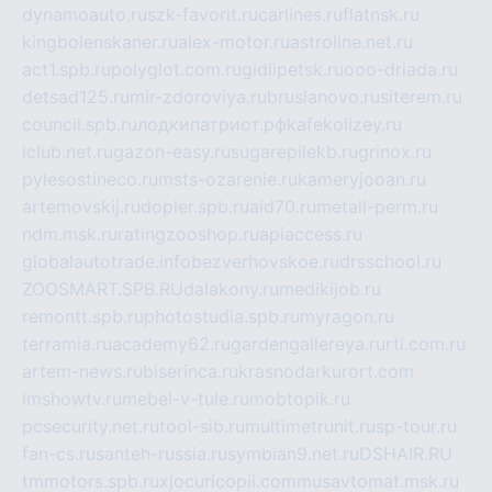
dynamoauto.ru
szk-favorit.ru
carlines.ru
flatnsk.ru
kingbolenskaner.ru
alex-motor.ru
astroline.net.ru
act1.spb.ru
polyglot.com.ru
gidlipetsk.ru
ooo-driada.ru
detsad125.ru
mir-zdoroviya.ru
bruslanovo.ru
siterem.ru
council.spb.ru
лодкипатриот.рф
kafekolizey.ru
iclub.net.ru
gazon-easy.ru
sugarepilekb.ru
grinox.ru
pylesostineco.ru
msts-ozarenie.ru
kameryjooan.ru
artemovskij.ru
dopler.spb.ru
aid70.ru
metall-perm.ru
ndm.msk.ru
ratingzooshop.ru
apiaccess.ru
globalautotrade.info
bezverhovskoe.ru
drsschool.ru
ZOOSMART.SPB.RU
dalakony.ru
medikijob.ru
remontt.spb.ru
photostudia.spb.ru
myragon.ru
terramia.ru
academy62.ru
gardengallereya.ru
rti.com.ru
artem-news.ru
biserinca.ru
krasnodarkurort.com
imshowtv.ru
mebel-v-tule.ru
mobtopik.ru
pcsecurity.net.ru
tool-sib.ru
multimetrunit.ru
sp-tour.ru
fan-cs.ru
santeh-russia.ru
symbian9.net.ru
DSHAIR.RU
tmmotors.spb.ru
xjocuricopii.com
musavtomat.msk.ru