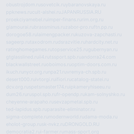
obustrojdom.ru
sovetcik.ru
ybaranovskaya.ru
ppknews.ru
cult-alshei.ru
JAPANRUSSIA.RU
proekciyamebel.ru
imper-finans.ru
rim.org.ru
glamourai.ru
brassminus.ru
zabor-pro.ru
ftn.pp.ru
dorogoe58.ru
laimengpacker.ru
kuzova-zapchasti.ru
sageerp.ru
taxodrom.ru
dsrazvitie.ru
hardcity.net.ru
ratinghomegames.ru
topservice25.ru
gubernyan.ru
gtglasslined.ru
ii4.ru
tssport.spb.ru
andorra24.com
blackwallstreet.ru
oboimos.ru
optim-doors.com.ru
ikuch.ru
nycr.org.ru
npa21.ru
vremya-ch.spb.ru
desert000.ru
ivtorgi.ru
ifiori.ru
catalog-statei.ru
dcv.org.ru
spetsmaster174.ru
ipkameryhiseeu.ru
dum26.ru
ruspol.spb.ru
fr-opendp.ru
kam-solnyshko.ru
cheyenne-arapaho.ru
sevzapmetal.spb.ru
ted-lapidus.spb.ru
parasite-eliminator.ru
sigma-complete.ru
modernworld.ru
dama-moda.ru
eholot-group.ru
sk-nvkz.ru
DRONGOLD.RU
democratia2.ru
i-farmer.ru
mass-sport.org