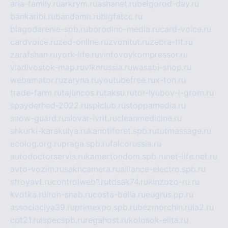
aria-family.ru
arkrym.ru
ashanet.ru
belgorod-day.ru
bankaribi.ru
bandamn.ru
bigfatcc.ru
blagodarenie-spb.ru
borodino-media.ru
card-voice.ru
cardvoice.ru
zed-online.ru
zvonitut.ru
zebra-tlt.ru
zarafshan.ru
york-life.ru
vintovoykompressor.ru
vladivostok-map.ru
vlknrussia.ru
wasabi-shop.ru
webamator.ru
zaryna.ru
youtubefree.ru
x-ton.ru
trade-farm.ru
tajuncos.ru
taksu.ru
tor-lyubov-i-grom.ru
spayderhed-2022.ru
splclub.ru
stoppamedia.ru
snow-guard.ru
slovar-ivrit.ru
cleanmedicine.ru
shkurki-karakulya.ru
kanotiforet.spb.ru
tutmassage.ru
ecolog.org.ru
praga.spb.ru
falcorussia.ru
autodoctorservis.ru
kamertondom.spb.ru
net-life.net.ru
avto-vozim.ru
sakhcamera.ru
alliance-electro.spb.ru
stroyavt.ru
controlweb1.ru
tdsak74.ru
kinzozo-ru.ru
kvotka.ru
iron-snab.ru
costa-bella.ru
eugrus.pp.ru
associaciya39.ru
primexpo.spb.ru
bezmorchin.ru
ia2.ru
cpt21.ru
ispecspb.ru
regahost.ru
kolosok-elita.ru