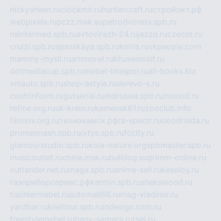
nickysheen.ru
clockmir.ru
huntercraft.ru
стройокт.рф
webpixels.ru
pczz.msk.su
petrodvorets.spb.ru
nsintermed.spb.ru
avtovirazh-24.ru
jazzq.ru
czecot.ru
cruizi.spb.ru
spasskaya.spb.ru
kniris.ru
vkpeople.com
maminy-mysli.ru
arionorel.ru
khuseniosif.ru
dotmediacup.spb.ru
mebel-tiraspol.ru
all-books.biz
vmauto.spb.ru
shop-astyle.ru
derevo-s.ru
contrinform.ru
gutserial.ru
mdrussia.spb.ru
monod.ru
refine.org.ru
uk-krein.ru
kamensk61.ru
zooclub.info
filonov.org.ru
технокамск.рф
ra-spectr.ru
ooodriada.ru
promelmash.spb.ru
ixtys.spb.ru
fccity.ru
glamourstudio.spb.ru
kola-nature.org
spbmaster.spb.ru
musicoutlet.ru
china.msk.ru
bulldog.su
grimm-online.ru
outlander.net.ru
maga.spb.ru
anime-sell.ru
keseloy.ru
газприборсервис.рф
karmin.spb.ru
shekswood.ru
tischlermebel.ru
automall66.ru
mag-vladimir.ru
yardbar.ru
kiwitour.spb.ru
indesign.com.ru
freestylemebel.ru
bany-samara.ru
rsei.ru